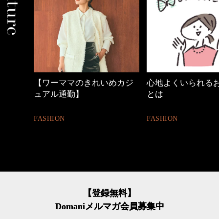
めカジ
心地よくいられるおしゃれ
優木まおみさん「
とは
割。」
FASHION
LIFESTYLE
【登録無料】
Domaniメルマガ会員募集中