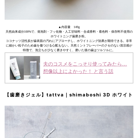
▲内容量 149g
天然由来成分100%で、発泡剤・フッ化物・人工甘味料・合成香料・着色料・保存料不使用の
ホワイトニング歯磨き粉。
ココナッツ活性炭が歯表面の汚れにアプローチし、ホワイトニング効果が期待できる。非常
に細かい粒子のため歯を傷つける心配もない。天然ミントフレーバーのクセのない清涼感が
特徴で、泡立ちが少なく磨きやすく、磨いた後の歯はツルツルに。
夫のコスメをこっそり使ってみたら…
想像以上によかった！ と言う話
【歯磨きジェル】tattva｜shimaboshi 3D ホワイト