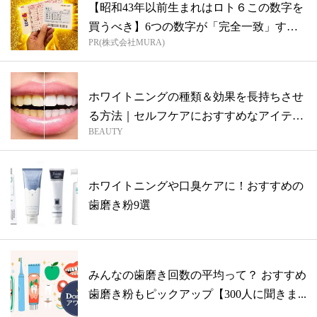
【昭和43年以前生まれはロト６この数字を
買うべき】6つの数字が「完全一致」する
PR(株式会社MURA)
方...
ホワイトニングの種類＆効果を長持ちさせ
る方法｜セルフケアにおすすめなアイテム
BEAUTY
も
ホワイトニングや口臭ケアに！おすすめの
歯磨き粉9選
みんなの歯磨き回数の平均って？ おすすめ
歯磨き粉もピックアップ【300人に聞きま...