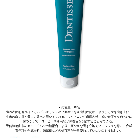
▲内容量 150g
歯の表面を傷つけにくい「カオリン」の平面粒子を研磨剤に使用。やさしく歯を磨き上げ、
本来の白く輝く美しい歯へと導いてくれるホワイトニング歯磨き粉。歯の表面をなめらかに
保つことで、コーヒーや茶渋などの着色を予防することができる。
天然植物由来のセイヨウハッカ油配合により、爽やかな磨き心地でフレッシュな息に。合成
着色料や合成香料、防腐剤などの保存料が一切使われていないのもうれしい。