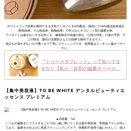
ホワイトニング効果が期待できる天然アパタイトを64%配合。国内にて100%食品由来成分
（卵殻由来、でん粉由来、植物由来）で作られたタブレット型の歯磨き粉。
アパタイトは歯を白くする以外にも、歯垢除去や虫歯の防止、口内の浄化、口臭の予防、ヤ
ニの除去、歯石の沈着防止などの効果も期待できるそう。
泡立ちが強すぎないので隅々まで丁寧にブラッシングでき、使用後はスッキリと歯がツヤツ
ヤに。
〝トゥースタブレット〟って知ってま
すか!? 【私が「錠剤の歯磨きペース…
【集中美容液】TO BE WHITE デンタルビューティエ
ッセンス プレミアム
▲内容量 7ml
いつもの歯磨きにプラスすることで白い歯に導いてくれる集中美容液。専用歯ブラシが付い
ており、歯磨きの仕上げに再度ブラッシングしてケア。研磨剤不使用で歯にやさしく、続け