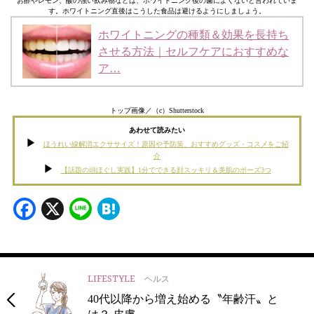
お酢やレモン、酸の強い飲み物などは、ホワイトニング後の歯によくないと言われていま
す。ホワイトニング直後はこうした食品は避けるようにしましょう。
ホワイトニングの種類＆効果を長持ち
させる方法｜セルフケアにおすすめな
ア…
トップ画像／（c）Shutterstock
あわせて読みたい
ほうれい線解消エクササイズ！原因や予防策、おすすめグッズ・コスメをご紹
介
【話題の頭ほぐし実践】1分でできる顔スッキリ＆美肌のポーズ3つ
Facebook
X
Line
Hatena
LIFESTYLE
ヘルス
40代以降から増え始める〝年齢汗〟と