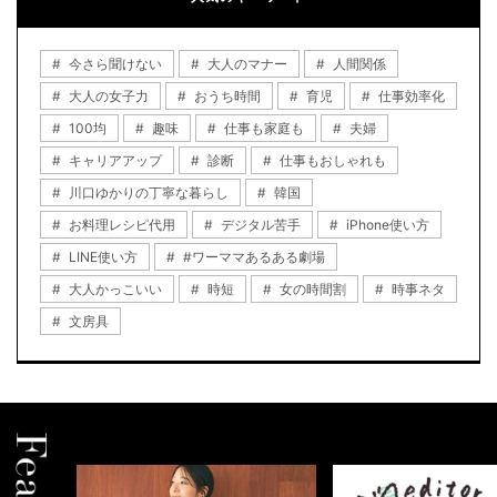
今さら聞けない
大人のマナー
人間関係
大人の女子力
おうち時間
育児
仕事効率化
100均
趣味
仕事も家庭も
夫婦
キャリアアップ
診断
仕事もおしゃれも
川口ゆかりの丁寧な暮らし
韓国
お料理レシピ代用
デジタル苦手
iPhone使い方
LINE使い方
#ワーママあるある劇場
大人かっこいい
時短
女の時間割
時事ネタ
文房具