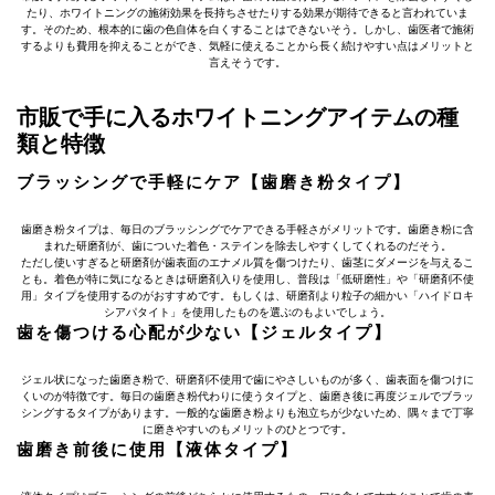
たり、ホワイトニングの施術効果を長持ちさせたりする効果が期待できると言われていま
す。そのため、根本的に歯の色自体を白くすることはできないそう。しかし、歯医者で施術
するよりも費用を抑えることができ、気軽に使えることから長く続けやすい点はメリットと
言えそうです。
市販で手に入るホワイトニングアイテムの種
類と特徴
ブラッシングで手軽にケア【歯磨き粉タイプ】
歯磨き粉タイプは、毎日のブラッシングでケアできる手軽さがメリットです。歯磨き粉に含
まれた研磨剤が、歯についた着色・ステインを除去しやすくしてくれるのだそう。
ただし使いすぎると研磨剤が歯表面のエナメル質を傷つけたり、歯茎にダメージを与えるこ
とも。着色が特に気になるときは研磨剤入りを使用し、普段は「低研磨性」や「研磨剤不使
用」タイプを使用するのがおすすめです。もしくは、研磨剤より粒子の細かい「ハイドロキ
シアパタイト」を使用したものを選ぶのもよいでしょう。
歯を傷つける心配が少ない【ジェルタイプ】
ジェル状になった歯磨き粉で、研磨剤不使用で歯にやさしいものが多く、歯表面を傷つけに
くいのが特徴です。毎日の歯磨き粉代わりに使うタイプと、歯磨き後に再度ジェルでブラッ
シングするタイプがあります。一般的な歯磨き粉よりも泡立ちが少ないため、隅々まで丁寧
に磨きやすいのもメリットのひとつです。
歯磨き前後に使用【液体タイプ】