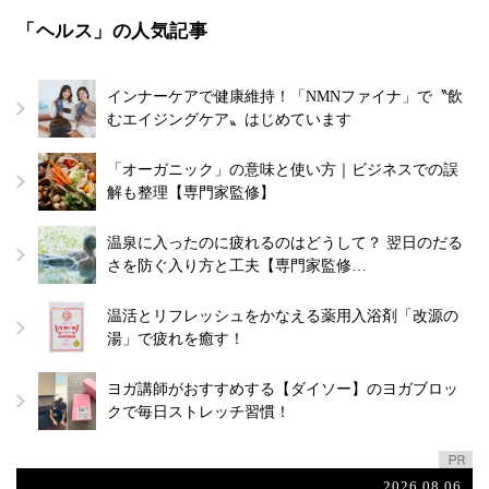
「ヘルス」の人気記事
インナーケアで健康維持！「NMNファイナ」で〝飲
むエイジングケア〟はじめています
「オーガニック」の意味と使い方｜ビジネスでの誤
解も整理【専門家監修】
温泉に入ったのに疲れるのはどうして？ 翌日のだる
さを防ぐ入り方と工夫【専門家監修…
温活とリフレッシュをかなえる薬用入浴剤「改源の
湯」で疲れを癒す！
ヨガ講師がおすすめする【ダイソー】のヨガブロッ
クで毎日ストレッチ習慣！
2026.08.06