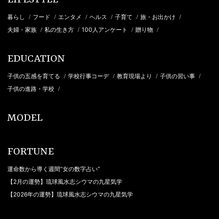
LIFESTYLE
暮らし
フード
エンタメ
ヘルス
子育て
旅・お出かけ
/
/
/
/
/
/
夫婦・家族
私の生き方
100人アンケート
贈り物
/
/
/
/
EDUCATION
子供の五感を育てる
学校行事コーデ
教育現場より
子供の習い事
/
/
/
/
子供の進路・学校
/
MODEL
FORTUNE
運命数から導く週間“女の数字占い”
【2月の運勢】琉球風水志シウマの九星気学
【2026年の運勢】琉球風水志シウマの九星気学