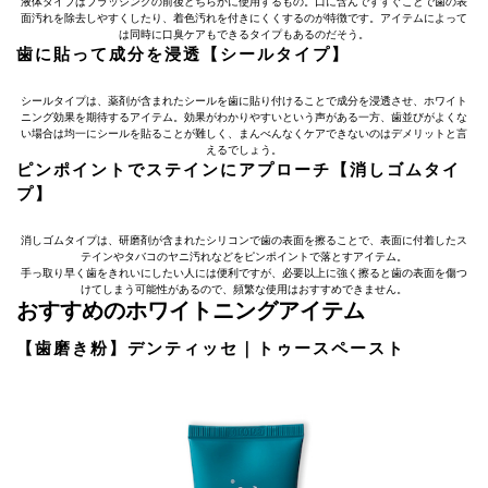
液体タイプはブラッシングの前後どちらかに使用するもの。口に含んですすぐことで歯の表
面汚れを除去しやすくしたり、着色汚れを付きにくくするのが特徴です。アイテムによって
は同時に口臭ケアもできるタイプもあるのだそう。
歯に貼って成分を浸透【シールタイプ】
シールタイプは、薬剤が含まれたシールを歯に貼り付けることで成分を浸透させ、ホワイト
ニング効果を期待するアイテム。効果がわかりやすいという声がある一方、歯並びがよくな
い場合は均一にシールを貼ることが難しく、まんべんなくケアできないのはデメリットと言
えるでしょう。
ピンポイントでステインにアプローチ【消しゴムタイ
プ】
消しゴムタイプは、研磨剤が含まれたシリコンで歯の表面を擦ることで、表面に付着したス
テインやタバコのヤニ汚れなどをピンポイントで落とすアイテム。
手っ取り早く歯をきれいにしたい人には便利ですが、必要以上に強く擦ると歯の表面を傷つ
けてしまう可能性があるので、頻繁な使用はおすすめできません。
おすすめのホワイトニングアイテム
【歯磨き粉】デンティッセ｜トゥースペースト