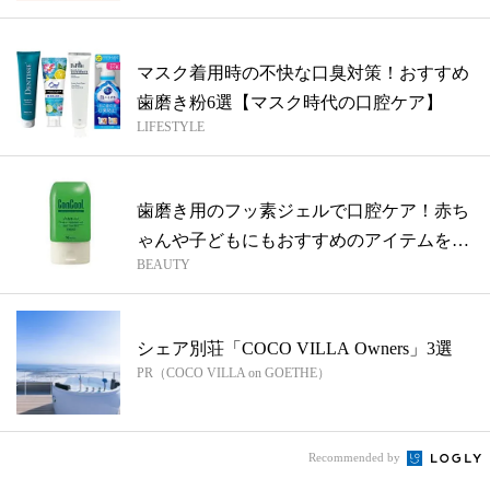
マスク着用時の不快な口臭対策！おすすめ
歯磨き粉6選【マスク時代の口腔ケア】
LIFESTYLE
歯磨き用のフッ素ジェルで口腔ケア！赤ち
ゃんや子どもにもおすすめのアイテムをご
BEAUTY
紹介
シェア別荘「COCO VILLA Owners」3選
PR（COCO VILLA on GOETHE）
Recommended by