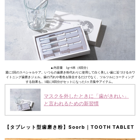
▲内容量 1g×4本（8回分）
週に2回のスペシャルケア。いつもの歯磨き粉代わりに使用して白く美しい歯に近づけるホワ
イトニング歯磨きジェル。歯の汚れや着色を除去するだけでなく、ツルツルにコーティング
する効果も。1箱に8回分がセットになった1ヶ月集中アイテム。
マスクを外したときに「歯がきれい」
と言われるための新習慣
【タブレット型歯磨き粉】Soorb｜TOOTH TABLET