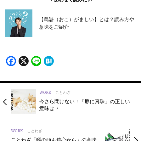
【烏滸（おこ）がましい】とは？読み方や
意味をご紹介
Facebook
X
Line
Hatena
WORK
ことわざ
今さら聞けない！「豚に真珠」の正しい
意味は？
WORK
ことわざ
ことわざ「鰯の頭も信心から」の意味