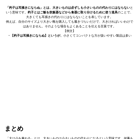
「杓子は耳掻きにならぬ」とは、大きいものは必ずしも小さいものの代わりにはならない
と
いう意味です。
杓子とはご飯を炊飯器などから食器に取り分けるために使う道具
のことで、
大きくても耳掻きの代わりにはならないことを表しています。
例えば、自分のサイズより大きい靴を購入しても履きづらいだけで、大きければいいわけで
はありません。そのような場合もよくあることを伝える言葉です。
【例文】
・【杓子は耳掻きにならぬ】というが、
小さくてコンパクトな方が扱いやすい製品は多い
まとめ
「大は小を兼ねる」とは、大きいものは小さいものの代わりになるという意味です。何事も