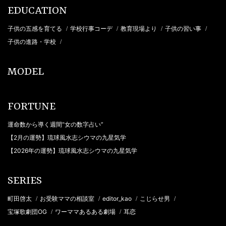
EDUCATION
子供の五感を育てる
学校行事コーデ
教育現場より
子供の習い事
/
/
/
/
子供の進路・学校
/
MODEL
FORTUNE
運命数から導く週間“女の数字占い”
【2月の運勢】琉球風水志シウマの九星気学
【2026年の運勢】琉球風水志シウマの九星気学
SERIES
町田啓太
お受験ママの相談室
editor_kao
こじらせ男
/
/
/
/
宝塚歌劇団OG
ワーママあるある劇場
耳恋
/
/