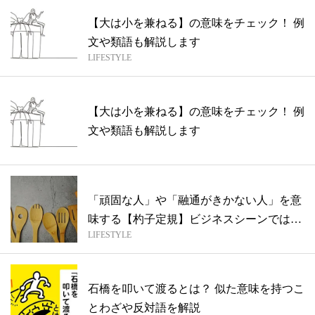
【大は小を兼ねる】の意味をチェック！ 例
文や類語も解説します
LIFESTYLE
【大は小を兼ねる】の意味をチェック！ 例
文や類語も解説します
「頑固な人」や「融通がきかない人」を意
味する【杓子定規】ビジネスシーンではど
LIFESTYLE
う使...
石橋を叩いて渡るとは？ 似た意味を持つこ
とわざや反対語を解説