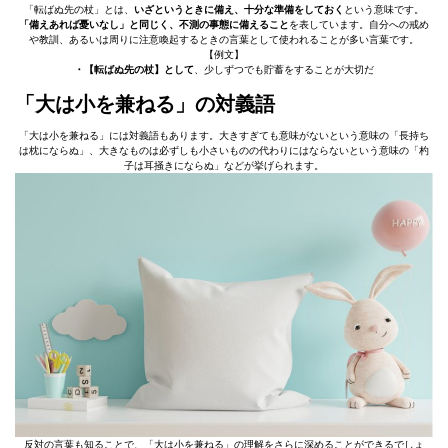
「転ばぬ先の杖」とは、
いざというときに備え、十分な準備をしておく
という意味です。
「備えあれば憂いなし」と同じく、不測の事態に備えること
を表しています。自分への戒め
や教訓、あるいは周りに注意喚起するときの言葉として使われることが多い言葉です。
【例文】
・【転ばぬ先の杖】として
、少しずつでも貯蓄をすることが大切だ
「大は小を兼ねる」の対義語
「大は小を兼ねる」には対義語もあります。大きすぎても意味がないという意味の「長持ち
は枕にならぬ」、大きなものは必ずしも小さいものの代わりにはならないという意味の「杓
子は耳掻きにならぬ」などが挙げられます。
反対の言葉も知ることで、「大は小を兼ねる」の理解をさらに深めることができるでしょ