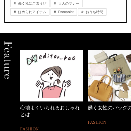
働く私にごほうび
大人のマナー
ほめられアイテム
Domanist
おうち時間
の時間
心地よくいられるおしゃれ
働く女性のバッグ
とは
FASHION
FASHION