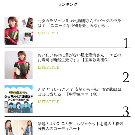
ランキング
元タカラジェンヌ 凪七瑠海さんのバッグの中身
は？ 「ユニークな小物を楽しみながら…
LIFESTYLE
おいしいものに目がない凪七瑠海さん 「エビの
お寿司は断然生派です」【宝塚歌劇団O…
LIFESTYLE
ん!? どういうこと？ 安堵から一転、女の勘はほ
ぼほぼ当たる！【中学生ママ（40…
LIFESTYLE
話題のUNIQLOのデニムジャケットを購入！春気
分投入のコーディネート