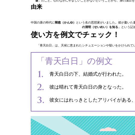
昼
」のこと。心のなかにやましいことがないということから、身の潔白を
由来
中国の唐の時代に
韓愈（かんゆ）
という名の思想家がいました。彼が書いた
の清明（せいめい）を知る
」という記
使い方を例文でチェック！
「青天白日」は、天候に恵まれたシチュエーションや疑いをかけられて
「青天白日」の例文
青天白日の下、結婚式が行われた。
彼は晴れて青天白日の身となった。
彼女にはれっきとしたアリバイがある