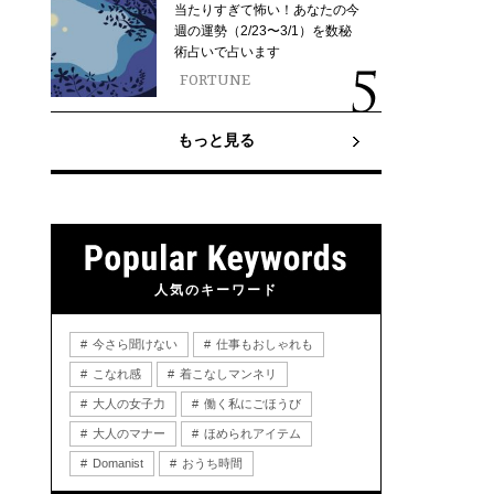
当たりすぎて怖い！あなたの今
週の運勢（2/23〜3/1）を数秘
術占いで占います
FORTUNE
もっと見る
人気のキーワード
今さら聞けない
仕事もおしゃれも
こなれ感
着こなしマンネリ
大人の女子力
働く私にごほうび
大人のマナー
ほめられアイテム
Domanist
おうち時間