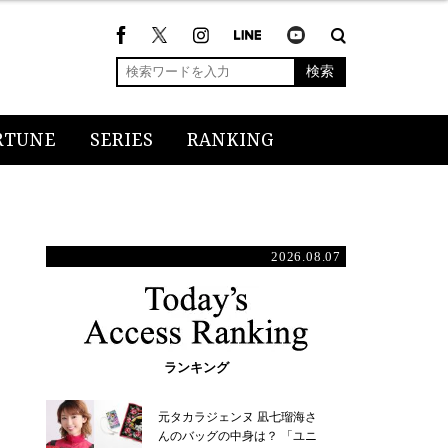
検索
RTUNE
SERIES
RANKING
2026.08.07
ランキング
元タカラジェンヌ 凪七瑠海さ
んのバッグの中身は？ 「ユニ