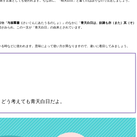
表す言葉としても使われます。ちなみに、「晴天白日」と書くのは誤りなので注意しましょう。
書物『
与崔羣書（
さいぐんにあたうるのしょ）』のなかに「
青天白日は、奴隷も亦（また）其（そ）
述がみられ、この一文が「青天白日」の由来とされています。
いる時などに使われます。意味によって使い方が異なりますので、違いに着目してみましょう。
、どう考えても青天白日だよ。