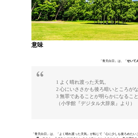
意味
「青天白日」は、「
せいて
1 よく晴れ渡った天気。
2 心にいささかも後ろ暗いところが
3 無罪であることが明らかになるこ
（小学館『デジタル大辞泉』より）
「青天白日」は、「よく晴れ渡った天気」が転じて「心に少しも後ろめたい