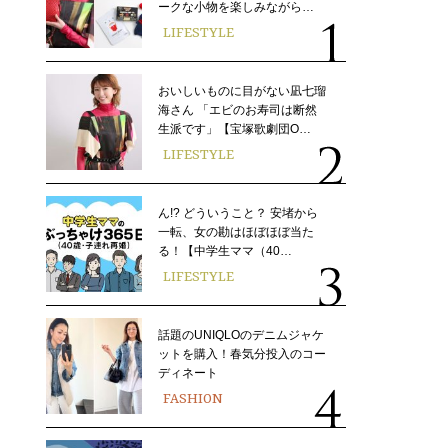
ークな小物を楽しみながら…
LIFESTYLE
おいしいものに目がない凪七瑠
海さん 「エビのお寿司は断然
生派です」【宝塚歌劇団O…
LIFESTYLE
ん!? どういうこと？ 安堵から
一転、女の勘はほぼほぼ当た
る！【中学生ママ（40…
LIFESTYLE
話題のUNIQLOのデニムジャケ
ットを購入！春気分投入のコー
ディネート
FASHION