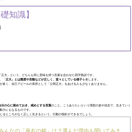
基礎知識】
語
「正大」という、どちらも同じ意味を持つ言葉を合わせた四字熟語です。
、「
正大」とは態度や言動などが正しく、堂々としている様子
を表します。
が多く、自己アピールの長所として「公明正大」をあげる人も少なくありません。
自分の心に留めておき、戒めとする言葉
のこと。こうありたいという理想の姿や信念で、生きていく
動力にもなるものです。
じるところがなく正しく生きるという、行動の指針ができるでしょう。
！みんなの「座右の銘」は？選んだ理由も聞いてみま