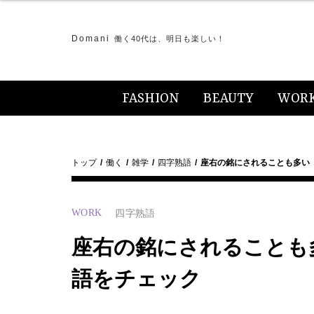
Domani
働く40代は、明日も楽しい！
FASHION
BEAUTY
WOR
トップ
働く
雑学
四字熟語
座右の銘にされることも多い
WORK
四字熟語
座右の銘にされることも
語をチェック