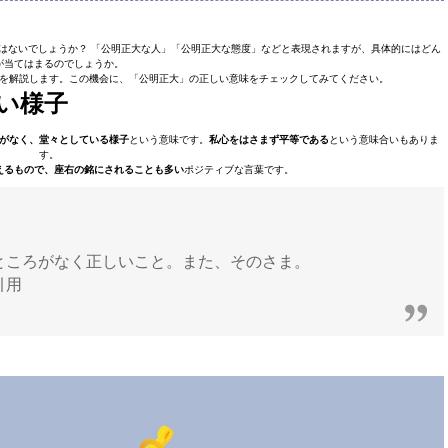
はないでしょうか？ 「公明正大な人」「公明正大な態度」などと表現されますが、具体的にはどん
が当てはまるのでしょうか。
を解説します。この機会に、「公明正大」の正しい意味をチェックしてみてください。
い様子
がなく、堂々としている様子
という意味です。
私心をはさまず平等である
という意味合いもありま
す。
えるもので、座右の銘にされることも多い
ポジティブな言葉です。
ところがなく正しいこと。また、そのさま。
引用