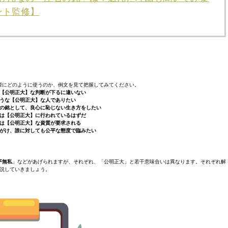
ント監修】
際にどのように使うのか、例文を見て把握してみてください。
【公明正大】な判断が下るに違いない
うな【公明正大】な人でありたい
の銘として、良心に恥じない生き方をしたい
は【公明正大】に行われているはずだ
は【公明正大】な資質が要求される
がけ、誰に対しても公平な態度で臨みたい
平無私
」などがあげられますが、それぞれ、「公明正大」と若干意味合いは異なります。それぞれ解
説していきましょう。