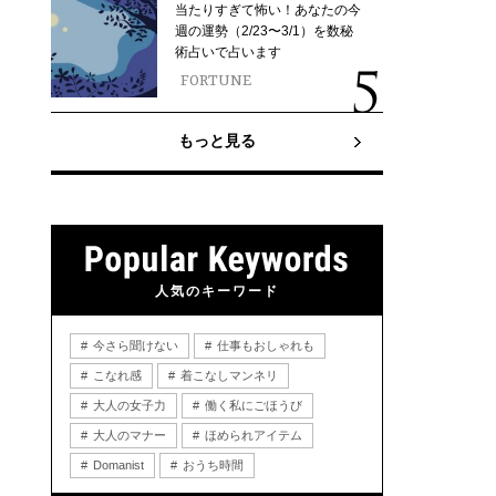
当たりすぎて怖い！あなたの今
週の運勢（2/23〜3/1）を数秘
術占いで占います
FORTUNE
もっと見る
人気のキーワード
今さら聞けない
仕事もおしゃれも
こなれ感
着こなしマンネリ
大人の女子力
働く私にごほうび
大人のマナー
ほめられアイテム
Domanist
おうち時間