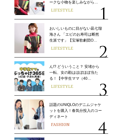
ークな小物を楽しみながら…
LIFESTYLE
おいしいものに目がない凪七瑠
海さん 「エビのお寿司は断然
生派です」【宝塚歌劇団O…
LIFESTYLE
ん!? どういうこと？ 安堵から
一転、女の勘はほぼほぼ当た
る！【中学生ママ（40…
LIFESTYLE
話題のUNIQLOのデニムジャケ
ットを購入！春気分投入のコー
ディネート
FASHION