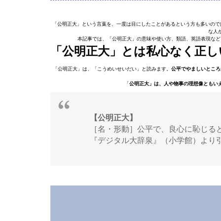
「公明正大」という言葉を、一度は目にしたことがあるという方も多いので
な人
本記事では、「公明正大」の意味や使い方、類語、英語表現など
「公明正大」とは私心なく正し
「公明正大」は、「こうめいせいだい」と読みます。
公平でやましいところ
「
公明正大」は、人や物事の理想像ともい
【公明正大】
［名・形動］公平で、良心に恥じる
『デジタル大辞泉』（小学館）より