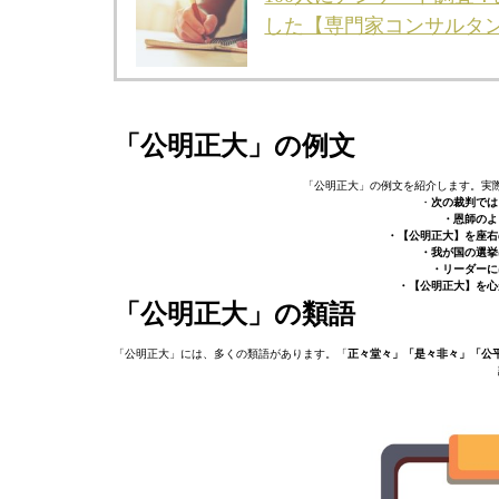
した【専門家コンサルタ
「公明正大」の例文
「公明正大」の例文を紹介します。実
・
次の裁判では
・恩師のよ
・【公明正大】を座右
・我が国の選挙
・リーダーに
・【公明正大】を心
「公明正大」の類語
「公明正大」には、多くの類語があります。「
正々堂々」「是々非々」「公