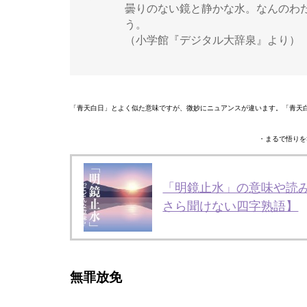
曇りのない鏡と静かな水。なんのわ
う。
（小学館『デジタル大辞泉』より）
「青天白日」とよく似た意味ですが、微妙にニュアンスが違います。「青天
・まるで悟りを
「明鏡止水」の意味や読
さら聞けない四字熟語】
無罪放免