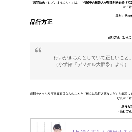
「
無罪放免
（むざいほうめん）」は、「
勾留中の被告人が無罪判決を受けて
が「青
・裁判で兄は
品行方正
「
品行方正（ひんこ
行いがきちんとしていて正しいこと
（小学館『デジタル大辞泉』より）
規則をきっちり守る真面目な人のことを「彼女は品行方正な人だ」と表現し
な点が「青
・
品行方
・
品行方正