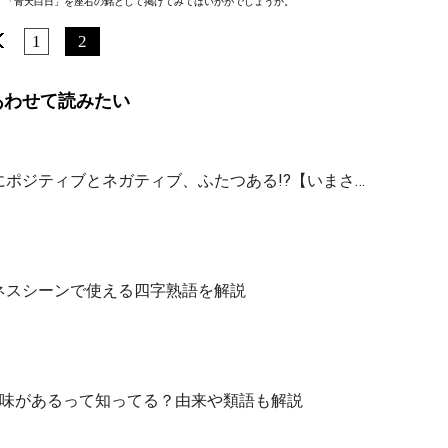
、「青天白日」を座右の銘として掲げてみてはいかがでしょうか。
1
2
あわせて読みたい
ポジティブとネガティブ、ふたつある!?【いまさ…
ネスシーンで使える四字熟語を解説
意味があるって知ってる？由来や類語も解説