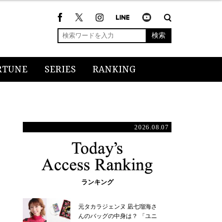
検索
RTUNE
SERIES
RANKING
2026.08.07
ランキング
元タカラジェンヌ 凪七瑠海さ
んのバッグの中身は？ 「ユニ