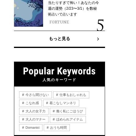
当たりすぎて怖い！あなたの今
週の運勢（2/23〜3/1）を数秘
術占いで占います
FORTUNE
もっと見る
人気のキーワード
今さら聞けない
仕事もおしゃれも
こなれ感
着こなしマンネリ
大人の女子力
働く私にごほうび
大人のマナー
ほめられアイテム
Domanist
おうち時間