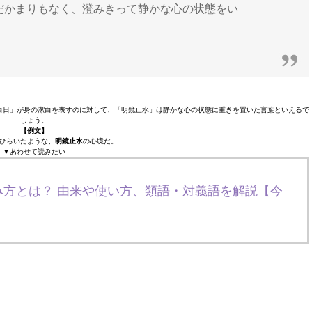
だかまりもなく、澄みきって静かな心の状態をい
白日」が身の潔白を表すのに対して、「明鏡止水」は静かな心の状態に重きを置いた言葉といえるで
しょう。
【例文】
ひらいたような、
明鏡止水
の心境だ。
▼あわせて読みたい
み方とは？ 由来や使い方、類語・対義語を解説【今