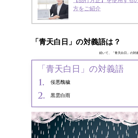
【品行方正】を使用する
方をご紹介
「青天白日」の対義語は？
続いて、「青天白日」の対
「青天白日」の対義語
佞悪醜穢
黒雲白雨