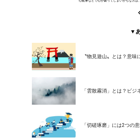
心配事などで心が曇ってしまいがちな方は
▼
〝物見遊山〟とは？意味に
「雲散霧消」とは？ビジ
「切磋琢磨」には2つの