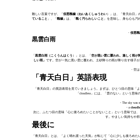
難しい言葉ですが、「
佞悪醜穢（ねいあくしゅうわい
）」は、「青天白日」
ていること
」、「
醜穢」
は、「
醜く汚らわしいこと
」を意味し、身も心も汚
・
佞悪醜
黒雲白雨
「
黒雲白雨（こくうんはくう
）」とは、「
空が黒い雲に覆われ、激しく雨が
しい雨」
です。空が一気に黒い雲に覆われ、土砂降りの雨が降り出す様子が
・空は
「青天白日」英語表現
「青天白日」の英語表現を見ていきましょう。まずは、ひとつ目の意味「よ
「cloudless」には、「雲のない」とい
・The sky was
・a
cloudl
次に、ふたつ目の意味「心に後ろめたいことがないこと」という意味では、
す。やましい気持ちや邪
最後に
「青天白日」とは、「よく晴れ渡った天気」が転じて「心に少しも後ろめた