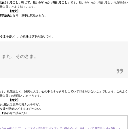
釈放されること。転じて、疑いがすっかり晴れること
」です。疑いがすっかり晴れるという意味合い
天白日」とよく似ています。
【例文】
無罪放免
となり、無事に釈放された。
うほうせい）
」の意味は以下の通りです。
。また、そのさま。
ます。礼儀正しく、誠実な人は、心の中もすっきりとしていて邪念が少ないことでしょう。このよう
天白日」の類語といえそうです。
【例文】
正
な彼女は後輩の良きお手本だ。
な彼が遅刻などするはずがない。
▼あわせて読みたい