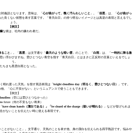
の対義語となります。意味は、「
心が曲がって、醜く汚らわしいこと
」。「
佞悪
」は、「
心が曲がっ
れた良くない状態を表す言葉です。「青天白日」の持つ明るいイメージとは真逆の表現と言えるでし
ょう。
【例文】
穢
な彼は、社内の嫌われ者だ。
降ること
」。「
黒雲
」は文字通り「
曇天のような暗い雲
」のことで、「
白雨
」は、「
一時的に降る激
思い浮かびますね。雲ひとつない青空を指す「青天白日」とはまさに正反対の言葉といえるでしょ
う。
たちまち黒雲白雨となった。
く晴れ渡った天気」を指す英語表現は「
bright cloudless day（明るく、雲ひとつない日）
」です。
う意味の他、「心に不安がない」というニュアンスで使うこともできます。
【例文】
cloudless
（空には雲ひとつなかった）
ess
future（何の不安もない将来）
「
have clean hands（潔白である）」「be cleard of the charge（疑いが晴れる）
」などが挙げられま
念がないことを伝えたい時に使える表現です。
いことがないこと」。文字通り、天気のことを表す他、身の潔白を伝えられる四字熟語です。悩みや