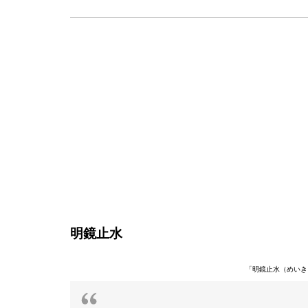
明鏡止水
「明鏡止水（めいき