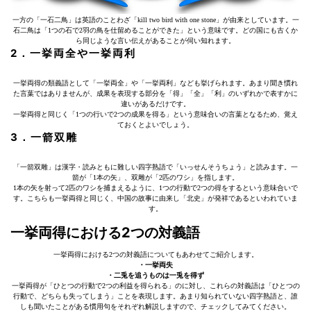
一方の「一石二鳥」は英語のことわざ「kill two bird with one stone」が由来としています。一
石二鳥は「1つの石で2羽の鳥を仕留めることができた」という意味です。どの国にも古くか
ら同じような言い伝えがあることが伺い知れます。
2．一挙両全や一挙両利
一挙両得の類義語として「一挙両全」や「一挙両利」なども挙げられます。あまり聞き慣れ
た言葉ではありませんが、成果を表現する部分を「得」「全」「利」のいずれかで表すかに
違いがあるだけです。
一挙両得と同じく「1つの行いで2つの成果を得る」という意味合いの言葉となるため、覚え
ておくとよいでしょう。
3．一箭双雕
「一箭双雕」は漢字・読みともに難しい四字熟語で「いっせんそうちょう」と読みます。一
箭が「1本の矢」、双雕が「2匹のワシ」を指します。
1本の矢を射って2匹のワシを捕まえるように、1つの行動で2つの得をするという意味合いで
す。こちらも一挙両得と同じく、中国の故事に由来し「北史」が発祥であるといわれていま
す。
一挙両得における2つの対義語
一挙両得における2つの対義語についてもあわせてご紹介します。
・一挙両失
・二兎を追うものは一兎を得ず
一挙両得が「ひとつの行動で2つの利益を得られる」のに対し、これらの対義語は「ひとつの
行動で、どちらも失ってしまう」ことを表現します。あまり知られていない四字熟語と、誰
しも聞いたことがある慣用句をそれぞれ解説しますので、チェックしてみてください。