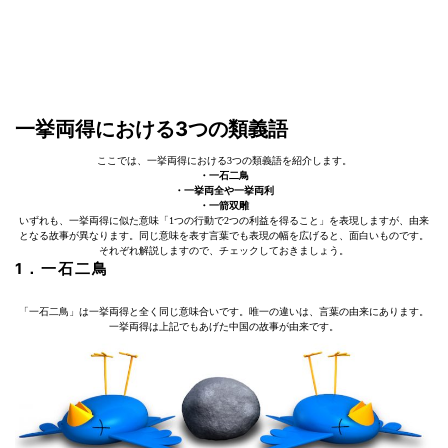
一挙両得における3つの類義語
ここでは、一挙両得における3つの類義語を紹介します。
・一石二鳥
・一挙両全や一挙両利
・一箭双雕
いずれも、一挙両得に似た意味「1つの行動で2つの利益を得ること」を表現しますが、由来
となる故事が異なります。同じ意味を表す言葉でも表現の幅を広げると、面白いものです。
それぞれ解説しますので、チェックしておきましょう。
1．一石二鳥
「一石二鳥」は一挙両得と全く同じ意味合いです。唯一の違いは、言葉の由来にあります。
一挙両得は上記でもあげた中国の故事が由来です。