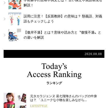
手前勝手の意味や例文とは？ 言い換えや英語表現も
解説！
誤用に注意！【反面教師】の意味は？ 類義語、対義
語もチェックしよう
【傲岸不遜】とは？意味や読み方と〝傲慢不遜〟と
の違いを解説
2026.08.08
ランキング
元タカラジェンヌ 凪七瑠海さんのバッグの中身
は？ 「ユニークな小物を楽しみながら…
LIFESTYLE