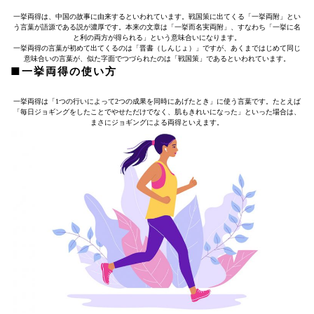
一挙両得は、中国の故事に由来するといわれています。戦国策に出てくる「一挙両附」とい
う言葉が語源である説が濃厚です。本来の文章は「一挙而名実両附」、すなわち「一挙に名
と利の両方が得られる」という意味合いになります。
一挙両得の言葉が初めて出てくるのは「晋書（しんじょ）」ですが、あくまではじめて同じ
意味合いの言葉が、似た字面でつづられたのは「戦国策」であるといわれています。
■一挙両得の使い方
一挙両得は「1つの行いによって2つの成果を同時にあげたとき」に使う言葉です。たとえば
「毎日ジョギングをしたことでやせただけでなく、肌もきれいになった」といった場合は、
まさにジョギングによる両得といえます。