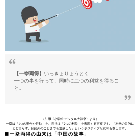
【一挙両得】
いっきょりょうとく
一つの事を行って、同時に二つの利益を得るこ
と。
（引用〈小学館 デジタル大辞泉〉より）
一挙は「1つの動作や行動」を、両得は「2つの利益」を表現する言葉です。「本来の目的に
とどまらず、目的外のことまでも達成した」というポジティブな意味も表します。
■一挙両得の由来は「中国の故事」