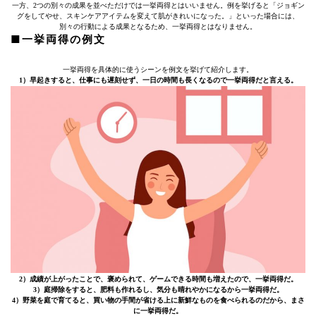
一方、2つの別々の成果を並べただけでは一挙両得とはいいません。例を挙げると「ジョギン
グをしてやせ、スキンケアアイテムを変えて肌がきれいになった。」といった場合には、
別々の行動による成果となるため、一挙両得とはなりません。
■一挙両得の例文
一挙両得を具体的に使うシーンを例文を挙げて紹介します。
1）早起きすると、仕事にも遅刻せず、一日の時間も長くなるので一挙両得だと言える。
2）成績が上がったことで、褒められて、ゲームできる時間も増えたので、一挙両得だ。
3）庭掃除をすると、肥料も作れるし、気分も晴れやかになるから一挙両得だ。
4）野菜を庭で育てると、買い物の手間が省ける上に新鮮なものを食べられるのだから、まさ
に一挙両得だ。