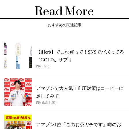
Read More
おすすめの関連記事
【iHerb】でこれ買って！SNSでバズってる
〝GOLD〟サプリ
PR(iHerb)
アマゾンで大人気！血圧対策はコーヒーに
足してみて
PR(森永乳業)
アマゾン1位「このお茶ガチです」噂のお