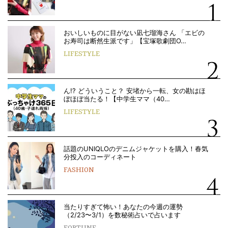
おいしいものに目がない凪七瑠海さん 「エビの
お寿司は断然生派です」【宝塚歌劇団O…
LIFESTYLE
ん!? どういうこと？ 安堵から一転、女の勘はほ
ぼほぼ当たる！【中学生ママ（40…
LIFESTYLE
話題のUNIQLOのデニムジャケットを購入！春気
分投入のコーディネート
FASHION
当たりすぎて怖い！あなたの今週の運勢
（2/23〜3/1）を数秘術占いで占います