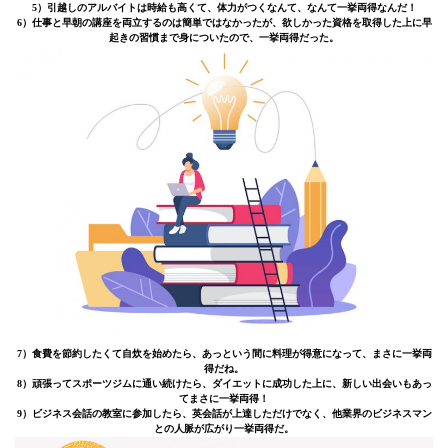
5）引越しのアルバイトは時給も高くて、体力がつくなんて、なんて一挙両得なんだ！
6）仕事と早朝の講座を両立するのは簡単ではなかったが、欲しかった資格を取得した上に早
起きの習慣まで身についたので、一挙両得だった。
7）食費を節約したくて自炊を始めたら、あっという間に料理が得意になって、まさに一挙両
得だね。
8）頑張ってスポーツジムに通い続けたら、ダイエットに成功した上に、新しい出会いもあっ
てまさに一挙両得！
9）ビジネス会話の教室に参加したら、英会話が上達しただけでなく、他業界のビジネスマン
との人脈が広がり一挙両得だ。