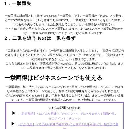
1．一挙両失
一挙両得の対義語として挙げられるのは「一挙両失」です。一挙両得が「1つのことを行うこ
とで2つの成果を得る」という意味であるのに対し、一挙両失は「1つのことを行った結果、2
つのものを失ってしまう、または失敗してしまう」という意味合いの言葉です。
たとえば「自分の子どもをプロスポーツ選手にしようと、あらゆるスポーツ教室に通わせた
が、一挙両失の結果になってしまった」などが挙げられます。
2．二兎を追うものは一兎を得ず
「二兎を追うものは一兎を得ず」も一挙両失の対義語であるといえます。「欲張って2匹のう
さぎを捕まえようとしたところ、2匹とも逃してしまうこと」のたとえです。「貪欲すぎたた
めに何も得られなかった」という意味になります。
こちらも例文を挙げると「営業成績が下がったのは、新しい施策に飛びついたからだ。まさ
に、二兎追う者は一兎をも得ずだといえる」などが挙げられます。
一挙両得はビジネスシーンでも使える
一挙両得は、私生活とビジネスシーンのいずれでも目指したい状態です。さらに、このよう
な四字熟語をビジネスシーンで使うと、相手に知的な印象を与えられるかもしれません。
伝えたい内容を短くまとめられ良い印象を与えることができれば、まさに一挙両得といえる
でしょう。一挙両得の類義語や対義語とあわせて、ぜひ参考にしてみてください。
こちらの記事もおすすめ
【片言隻語】とはどんな意味？「かたこと○○」ではありません！類語や使い
方のポイントもチェック
【九分九厘】ってどんな意味？確率でいうと何%？意味や使い方、類語まで解