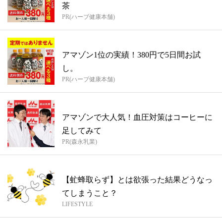
茶
PR(ハーブ健康本舗)
アマゾン1位の実績！380円で5日間お試
し。
PR(ハーブ健康本舗)
アマゾンで大人気！血圧対策はコーヒーに
足してみて
PR(森永乳業)
【虻蜂取らず】とは欲張った結果どうなっ
てしまうこと？
LIFESTYLE