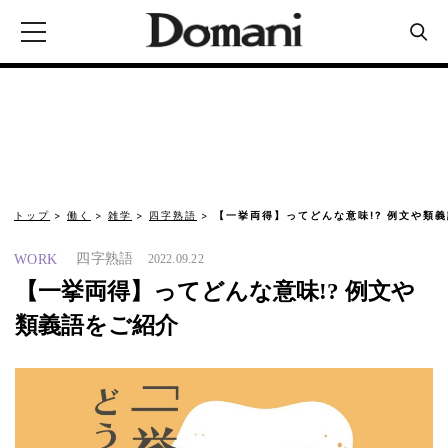
トップ
働く
雑学
四字熟語
【一挙両得】ってどんな意味!? 例文や類
四字熟語
WORK
2022.09.22
【一挙両得】ってどんな意味!? 例文や
類義語をご紹介