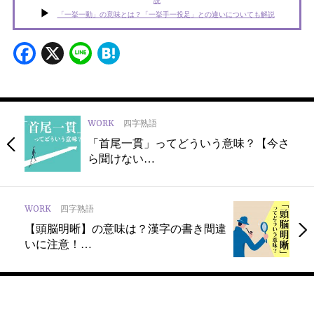
説
「一挙一動」の意味とは？「一挙手一投足」との違いについても解説
Facebook
X
Line
Hatena
WORK
四字熟語
「首尾一貫」ってどういう意味？【今さ
ら聞けない…
WORK
四字熟語
【頭脳明晰】の意味は？漢字の書き間違
いに注意！…