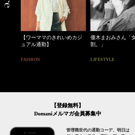
【ワーママのきれいめカジ
優木まおみさん「女の
ュアル通勤】
割。」
FASHION
LIFESTYLE
【登録無料】
Domaniメルマガ会員募集中
管理職世代の通勤コーデ、明日は