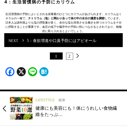
4：生活習慣病の予防にカリウム
生活習慣病の予防によいとされる栄養素のひとつにカリウムがあげられます。カリウムはミ
ネラルの一種で、
ナトリウム（塩）と関わり合って体の中の水分の濃度を調節
しています。
日本人は諸外国よりも塩の摂取量が多く、余分な塩を排泄させる働きを持つカリウムを十分
に摂取することが重要です。血圧の低下や脳卒中の予防に特につながるとされており、積極
的に取り入れるとよいでしょう。
5：食欲増進や口臭予防にはアピオール
1
2
Facebook
X
Line
Hatena
LIFESTYLE
健康
健康にも美容にも！体にうれしい食物繊
維をたっぷ…