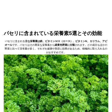
パセリに含まれている栄養素5選とその効能
パセリに含まれる
主な栄養素は鉄、ビタミンACE（エース）、ビタミンK、カリウム、アピ
オール
です。パセリはその豊富な栄養素から
緑黄色野菜に分類
されます。どの成分もほかの
野菜と比べて含有量が多く、それぞれ健康や美容に効果があるため、積極的に取り入れるの
がおすすめです。