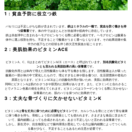
1：貧血予防に役立つ鉄
パセリには不足しがちな鉄が含まれています。
鉄はミネラルの一種で、貧血を防ぐ働きを持
つ栄養素
です。体の中ではほとんどが赤血球や筋肉中に存在しています。
鉄は赤血球中に含まれるヘモグロビンをつくる際に必要な成分です。ヘモグロビンは酸素を
体中に運ぶ役割を持ち、不足することで酸素がうまく運べなくなります。その結果頭痛や集
中力の低下などの症状を伴う鉄欠乏性貧血が起こります。
2：美肌効果のビタミンACE
ビタミンA、C、EはまとめてビタミンACE（エース）と呼ばれています。
別名抗酸化ビタミ
ンとも言われる美肌効果の高い栄養素
です。
抗酸化作用とは体内で増えた活性酸素から体を守る働きを指します。活性酸素は人が吸った
酸素の一部が体の中で変化したもので、増えすぎると体や肌を傷つけ、生活習慣病や老化の
原因となります。ビタミンACEはこの抗酸化作用が強いため、美肌に効果的です。
同時にビタミンAは肌のかさつきや肌荒れに効果があります。また、ビタミンCと合わさるこ
とでメラニン色素の発生を抑えてくれます。ビタミンCはコラーゲンをつくる際に欠かせない
栄養素のため、肌のハリを保つのに効果的です。
3：丈夫な骨づくりに欠かせないビタミンK
ビタミンKは
骨を丈夫に保つために必要なビタミン
です。カルシウムを骨にとどめて骨を健康
に保つ働きを持ち、骨粗しょう症の治療薬としても使われます。さまざまな食品に含まれて
いて、腸内細菌によっても合成されるため、あまり不足しないと言われる栄養素です。
しかし、新生児や、抗生物質などで腸内環境が悪化している方は腸内細菌によってつくられ
る量が少なく、不足することもあるため注意が必要です。