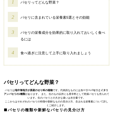
パセリってどんな野菜？
パセリに含まれている栄養素5選とその効能
パセリの栄養成分を効果的に取り入れておいしく食べ
るには
食べ過ぎに注意して上手に取り入れましょう
パセリってどんな野菜？
パセリは
地中海地方が原産のせり科の植物
です。代表的なものには
カーリーパセリとイタリ
アンパセリの2種類
があります。 また、生のもの以外にも香辛料として乾燥パセリも売られて
います。生のパセリとの大きな違いは水分量です。
ここからはそれぞれのパセリの特徴や新鮮なものの見分け方、含まれる栄養素について詳し
くご紹介します。
■パセリの種類や新鮮なパセリの見分け方