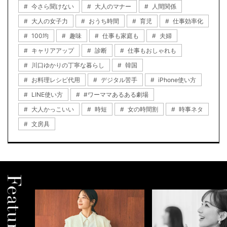
今さら聞けない
大人のマナー
人間関係
大人の女子力
おうち時間
育児
仕事効率化
100均
趣味
仕事も家庭も
夫婦
キャリアアップ
診断
仕事もおしゃれも
川口ゆかりの丁寧な暮らし
韓国
お料理レシピ代用
デジタル苦手
iPhone使い方
LINE使い方
#ワーママあるある劇場
大人かっこいい
時短
女の時間割
時事ネタ
文房具