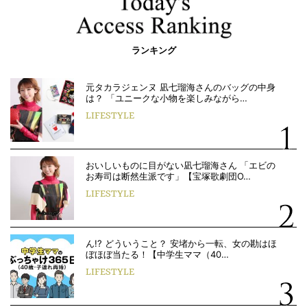
ランキング
元タカラジェンヌ 凪七瑠海さんのバッグの中身
は？ 「ユニークな小物を楽しみながら…
LIFESTYLE
おいしいものに目がない凪七瑠海さん 「エビの
お寿司は断然生派です」【宝塚歌劇団O…
LIFESTYLE
ん!? どういうこと？ 安堵から一転、女の勘はほ
ぼほぼ当たる！【中学生ママ（40…
LIFESTYLE