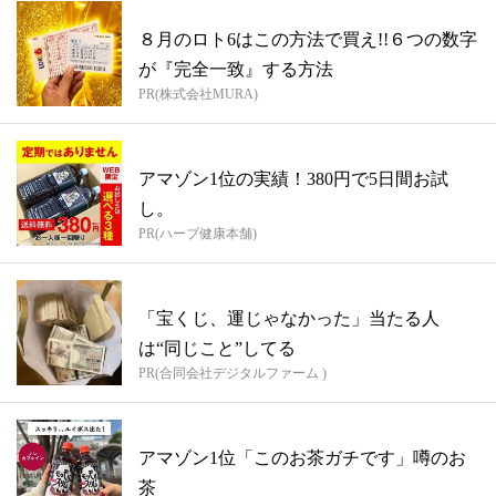
８月のロト6はこの方法で買え!!６つの数字
が『完全一致』する方法
PR(株式会社MURA)
アマゾン1位の実績！380円で5日間お試
し。
PR(ハーブ健康本舗)
「宝くじ、運じゃなかった」当たる人
は“同じこと”してる
PR(合同会社デジタルファーム )
アマゾン1位「このお茶ガチです」噂のお
茶