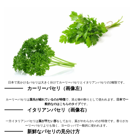
日本で見かけるパセリは大きく分けてカーリーパセリとイタリアンパセリの2種類です。
カーリーパセリ（画像左）
カーリーパセリは
葉先が縮れているのが特徴
で、添え物や飾りとして使われます。
日本で一
般的なのはこちらのタイプ
です。
イタリアンパセリ（画像右）
一方イタリアンパセリは
葉が平たい形
をしており、葉がやわらかいのが特徴です。香りがカ
ーリーパセリよりも強く、ヨーロッパで一般的に使われます。
新鮮なパセリの見分け方