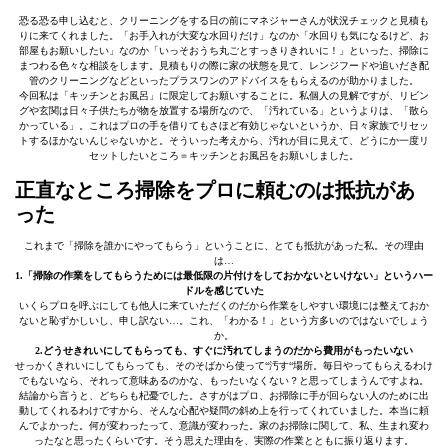
恐る恐る申し込むと、クリーニングをする日の前にマネジャーさんが状況チェックと見積も
りに来てくれました。「お手入れが大変な水回りだけ」なのか「水回りも気になるけど、お
部屋もお願いしたい」なのか「いっそおうち丸ごとすっきりきれいに！」といった、掃除に
まつわる色々な相談をします。見積もりの際に家の状態を見て、レンジフードや追いだき配
管のクリーニングなどといったプラスワンのアドバイスをもらえるのが助かりました。
今回私は「キッチンとお風呂」に限定してお願いすることに。私個人の見解ですが、リビン
グや玄関は日々子供たちが物を放置する場所なので、「汚れている」というよりは、「散ら
かっている」。これはプロの手を借りてもさほど有効じゃないというか、日々家族でリセッ
トするほかないんじゃないかと。そういった考えから、汚れが目に見えて、どうにか一度リ
セットしたいところ＝キッチンとお風呂をお願いしました。
正直なところ掃除をプロに頼むのは抵抗があ
った
これまで「掃除を誰かにやってもらう」ということに、とても抵抗があった私。その理由
は…
1.「掃除の作業をしてもらうためには最低限の片付けをしておかないといけない」というハー
ドルを感じていた
いくらプロを呼ぶにしても他人に来ていただくのだから作業をしやすい環境には整えておか
ないと恥ずかしいし、申し訳ない…。これ、「わかる！」という方多いのではないでしょう
か。
2.どうせきれいにしてもらっても、すぐに汚れてしまうのだから費用がもったいない
せっかくきれいにしてもらっても、そのそばから使って“汚す“場所。毎日やってもらえるわけ
でもないなら、それって意味あるのかな、もったいなくない？と思ってしまうんですよね。
結論から言うと、どちらも杞憂でした。さすがはプロ、お掃除に手が回らない人のために出
動してくれるわけですから、そんな心配や疑問の斜め上を行ってくれていました。本当に頼
んでよかった。何が変わったって、意識が変わった。家のお掃除に関して、私、生まれ変わ
ったなと思ったくらいです。そう思えた理由を、実際の作業とともに振り返ります。