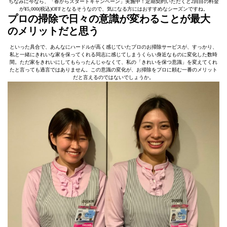
ちなみに今なら、「春からスタートキャンペーン」実施中！定期契約いただくと2回目の料金
が¥5,000(税込)OFFとなるそうなので、気になる方にはおすすめなシーズンですね。
プロの掃除で日々の意識が変わることが最大
のメリットだと思う
といった具合で、あんなにハードルが高く感じていたプロのお掃除サービスが、すっかり、
私と一緒にきれいな家を保ってくれる同志に感じてしまうくらい身近なものに変化した数時
間。ただ家をきれいにしてもらったんじゃなくて、私の「きれいを保つ意識」を変えてくれ
たと言っても過言ではありません。この意識の変化が、お掃除をプロに頼む一番のメリット
だと言えるのではないでしょうか。