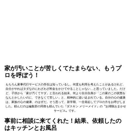
家が汚いことが苦しくてたまらない、もうプ
ロを呼ぼう！
もちろん家事代行サービスの存在は知っているし、何度も利用を考えたことがあるけれど、
自分がやればタダなのにわざわざ料金をかけてやることじゃない…と思っていました。だけ
ど、子供から「家が汚くてヤダ」と言われる始末、何より自分自身が「この家のこの状態を
なんとかしたいのに、できなくて苦しい」と、精神的に追い込まれている。自分の心の健康
は、家族の心の健康、のはずだ。そう思って、新学期、一念発起してプロの方をお呼びしま
した。頼んだのは編集部の同僚も頼んでいた『ダスキン メリーメイド』の〝お掃除おまかせ
サービス〟です。
事前に相談に来てくれた！結果、依頼したの
はキッチンとお風呂