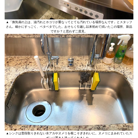
▲「換気扇の上は、油汚れとホコリが重なってとても汚れている場所なんです」とスタッフ
さん。確かにすっごく、ベタベタでした。おそらく引越し以来初めて拭いたこの場所、新品
ですか？と思わず二度見。
▲シンクは普段取りきれない水アカやヌメリを根こそぎきれいに。ヌメリにまみれていたス
ポンジ置きも洗ってくれました。