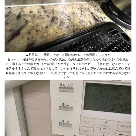
▲明日拭く、明日こそは、と思い続けること何週間でしょうか
もう一つ、掃除が行き届かないのがお風呂。心身の清潔を保つための場所のはずのお風呂
に、溜まる一方の水アカ、いつの間にか増殖するタイルのカビ…。子供には、なんかここヌ
ルヌルする！なんて言われたりもして、いやもうそれはきれい好きのかたには読んでいて気
持ち悪くさせてごめんなさい、って感じです。でもとにかく毎日ピカピカにする余裕がない
んだ！