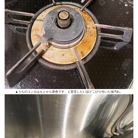
▲うちのコンロはもとから茶色です、と宣言したいほどこびり付いた油汚れ。