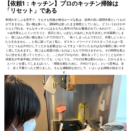
【依頼1：キッチン】プロのキッチン掃除は
「リセット」である
料理がすこぶる苦手で、そもそも性格が相当ルーズな私は、効率の良い調理作業というもの
ができません。洗い物は多いし、調味料は使ったまま雑然としているし、どういうわけかや
たらと汚れる。そんなキッチンにはもちろん長年の汚れが蓄積されているわけで…。これじ
ゃあ作業もしにくいだろうと、前日に出しっぱなしのあれこれを引き出しや冷蔵庫にしま
い、朝ごはんの洗い物も急ピッチで片付けて。「色々しまったんですけど、作業しにくかっ
たらすみません…」と先に謝っておく私に、ダスキン メリーメイドのスタッフさんは一言、
「ひとつもお片付けしてくださる必要はないんですよ！出ていたものは元の場所に使いやす
く戻しておきますし、朝ごはん程度の洗いものはこちらで片付けますから。その時間を私た
ちに任せると思ってください」と。…これがプロなのか、頼れるってこういうことなのか！
依頼主が中途半端に片付けていても、いなくても、プロの仕事は変わらない。だからまるっ
とバトンを渡してしまえばいい。「掃除を頼むために、片付けておく」という思考は、全
く、全く不要だったと悟りました。そんな感動的な出だしで、いよいよお掃除が始まりま
す。