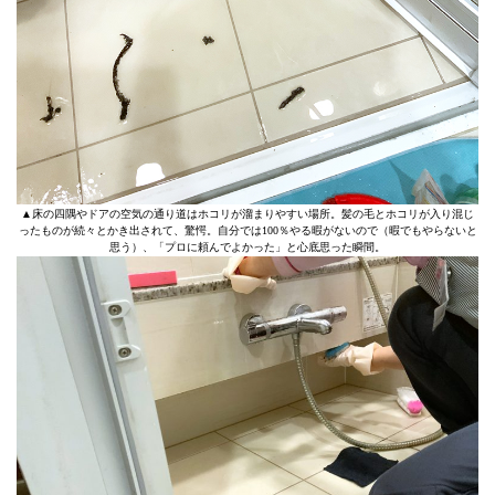
▲床の四隅やドアの空気の通り道はホコリが溜まりやすい場所。髪の毛とホコリが入り混じ
ったものが続々とかき出されて、驚愕。自分では100％やる暇がないので（暇でもやらないと
思う）、「プロに頼んでよかった」と心底思った瞬間。