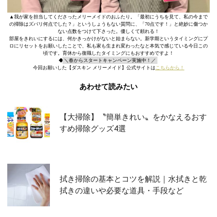
▲我が家を担当してくださったメリーメイドのおふたり。「最初にうちを見て、私の今まで
の掃除はズバリ何点でした？」というしょうもない質問に、「70点です！」と絶妙に傷つか
ない点数をつけて下さった。優しくて頼れる！
部屋をきれいにするには、何かきっかけがないと始まらない。新学期というタイミングにプ
ロにリセットをお願いしたことで、私も家も生まれ変わったなと本気で感じている今日この
頃です。育休から復職したタイミングにもおすすめですよ！
◆
＼春からスタートキャンペーン実施中！／
今回お願いした【ダスキン メリーメイド】公式サイトは
こちらから！
あわせて読みたい
【大掃除】〝簡単きれい〟をかなえるおす
すめ掃除グッズ4選
拭き掃除の基本とコツを解説｜水拭きと乾
拭きの違いや必要な道具・手段など