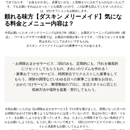
できておらず、「お金もかかるし、必要ないかな」と見積もりに入れてもらわなかったんで
す。でもお願いすればよかった！と心底思ったので、この記事を読んでくださったかたに
は、ぜひオプションをお勧めします。
頼れる味方【ダスキン メリーメイド】気にな
る料金とメニュー内容は？
今回お願いしたキッチンクリーニングは¥18,700（税込）。お風呂クリーニングは¥19,800（税
込）。ワーキングマザーの家庭では、お風呂の依頼が多いそうです。一日をリセットする場
所はきれいにしておきたいですもんね。
ダスキン メリーメイドには3つの家事サービスがあります。
・お掃除おまかせサービス…1回のみも、定期的にも、汚れを徹底的
にリセットしてもらうもの。きれいのリズムを作れる！
・家事おてつだいサービス…時間単位でリクエストした家事をして
もらう。掃除や調理などいわゆる日々の家事ごと全般をお任せ。
・おかたづけサービス…整理整頓のプロに、生活スタイルに応じた
収納方法や場所を提案・実行してもらう。
今回お願いしたのは【お掃除おまかせサービス】で2カ所を選びました。習慣になった日々の
お掃除のおかげで目を覆うような汚れかたには至っていないので、私は3か月に一度の「リセ
ット」をお願いしようかなと思っています。次は、たまにしか掃除できていない魚焼きグリ
ルもお願いしようかな。もう少し長いスパンで考えて、 1回だけのサービスでスポット的にト
イレと洗面所もお願いしてもよさそう。