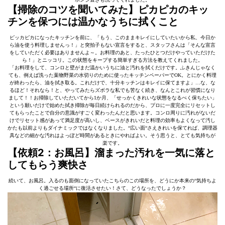
【掃除のコツを聞いてみた】ピカピカのキッ
チンを保つには温かなうちに拭くこと
ピッカピカになったキッチンを前に、「もう、このままキレイにしていたいから私、今日か
ら油を使う料理しませんっ！」と突拍子もない宣言をすると、スタッフさんは「そんな宣言
をしていただく必要はありませんよ～。お料理のあと、たったひとつだけやっていただけた
ら！」とニッコリ。この状態をキープする簡単すぎる方法を教えてくれました。
「お料理をして、コンロと壁がまだ温かいうちに油と汚れを拭くだけです。ふきんじゃなく
ても、例えば洗った葉物野菜の水切りのために使ったキッチンペーパーでOK。とにかく料理
が終わったら、油を拭き取る。これだけで、十分キッチンはキレイに保てますよ」…な、な
るほど！それなら！と、やってみたらズボラな私でも苦なく続き、なんとこれが習慣になり
まして！！お掃除していただいてから1か月、「せっかくきれいな状態をなるべく保ちたい」
という願いだけで始めた拭き掃除が毎日続けられるのだから、プロに一度完全にリセットし
てもらったことで自分の意識がすごく変わったんだと思います。コンロ周りに汚れがないだ
けでリセット感があって満足度が高いし、ベースがきれいだと料理の効率もよくなって汚し
かたも以前よりもダイナミックではなくなりました。“広い面“さえきれいを保てれば、調理器
具などの細かな汚れはよっぽど時間があるときにやればよい。そう思うと、とても気持ちが
楽です。
【依頼2：お風呂】溜まった汚れを一気に落と
してもらう爽快さ
続いて、お風呂。入るのも面倒になっていたこちらのこの場所を、どうにか本来の“気持ちよ
く過ごせる場所“に復活させたい！さて、どうなったでしょうか？