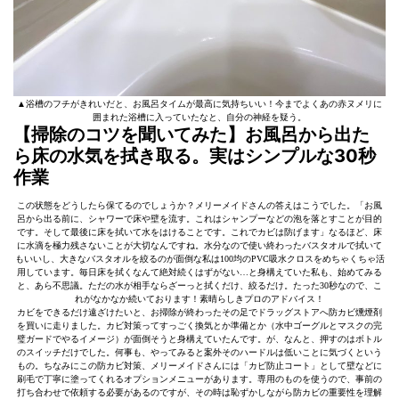
▲浴槽のフチがきれいだと、お風呂タイムが最高に気持ちいい！今までよくあの赤ヌメリに
囲まれた浴槽に入っていたなと、自分の神経を疑う。
【掃除のコツを聞いてみた】お風呂から出た
ら床の水気を拭き取る。実はシンプルな30秒
作業
この状態をどうしたら保てるのでしょうか？メリーメイドさんの答えはこうでした。「お風
呂から出る前に、シャワーで床や壁を流す。これはシャンプーなどの泡を落とすことが目的
です。そして最後に床を拭いて水をはけることです。これでカビは防げます」なるほど、床
に水滴を極力残さないことが大切なんですね。水分なので使い終わったバスタオルで拭いて
もいいし、大きなバスタオルを絞るのが面倒な私は100均のPVC吸水クロスをめちゃくちゃ活
用しています。毎日床を拭くなんて絶対続くはずがない…と身構えていた私も、始めてみる
と、あら不思議。ただの水が相手ならざーっと拭くだけ、絞るだけ。たった30秒なので、こ
れがなかなか続いております！素晴らしきプロのアドバイス！
カビをできるだけ遠ざけたいと、お掃除が終わったその足でドラッグストアへ防カビ燻煙剤
を買いに走りました。カビ対策ってすっごく換気とか準備とか（水中ゴーグルとマスクの完
璧ガードでやるイメージ）が面倒そうと身構えていたんです。が、なんと、押すのはボトル
のスイッチだけでした。何事も、やってみると案外そのハードルは低いことに気づくという
もの。ちなみにこの防カビ対策、メリーメイドさんには「カビ防止コート」として壁などに
刷毛で丁寧に塗ってくれるオプションメニューがあります。専用のものを使うので、事前の
打ち合わせで依頼する必要があるのですが、その時は恥ずかしながら防カビの重要性を理解