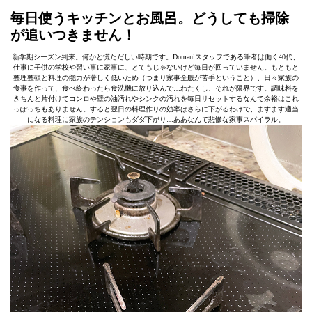
毎日使うキッチンとお風呂。どうしても掃除
が追いつきません！
新学期シーズン到来。何かと慌ただしい時期です。Domaniスタッフである筆者は働く40代、
仕事に子供の学校や習い事に家事に、とてもじゃないけど毎日が回っていません。もともと
整理整頓と料理の能力が著しく低いため（つまり家事全般が苦手ということ）、日々家族の
食事を作って、食べ終わったら食洗機に放り込んで…わたくし、それが限界です。調味料を
きちんと片付けてコンロや壁の油汚れやシンクの汚れを毎日リセットするなんて余裕はこれ
っぽっちもありません。すると翌日の料理作りの効率はさらに下がるわけで、ますます適当
になる料理に家族のテンションもダダ下がり…ああなんて悲惨な家事スパイラル。