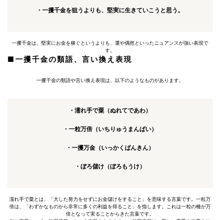
・一攫千金を狙うよりも、堅実に生きていこうと思う。
一攫千金は、堅実にお金を稼ぐというよりも、運や偶然といったニュアンスが強い表現で
す。
■一攫千金の類語、言い換え表現
一攫千金の類語や言い換え表現は、以下のようなものがあります。
・濡れ手で粟（ぬれてであわ）
・一粒万倍（いちりゅうまんばい）
・一攫万金（いっかくばんきん）
・ぼろ儲け（ぼろもうけ）
濡れ手で粟とは、「大した努力をせずにお金儲けをすること」を意味する言葉です。一粒万
倍は、「わずかなものから非常に多くの利益を得ること」を指します。これは一粒の種が万
倍となって実ることからきた言葉です。