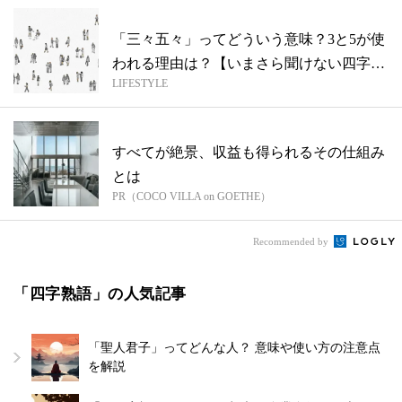
「三々五々」ってどういう意味？3と5が使
われる理由は？【いまさら聞けない四字熟
LIFESTYLE
語...
すべてが絶景、収益も得られるその仕組み
とは
PR（COCO VILLA on GOETHE）
Recommended by
「四字熟語」の人気記事
「聖人君子」ってどんな人？ 意味や使い方の注意点
を解説