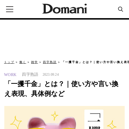
トップ
働く
雑学
四字熟語
「一攫千金」とは？｜使い方や言い換え表
四字熟語
WORK
2023.09.24
「一攫千金」とは？｜使い方や言い換
え表現、具体例など