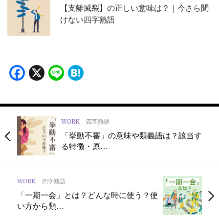
【支離滅裂】の正しい意味は？｜今さら聞
けない四字熟語
Facebook
X
Line
Hatena
WORK
四字熟語
「挙動不審」の意味や類義語は？該当す
る特徴・原…
WORK
四字熟語
「一期一会」とは？どんな時に使う？使
い方から類…