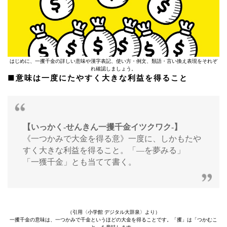
はじめに、一攫千金の詳しい意味や漢字表記、使い方・例文、類語・言い換え表現をそれぞ
れ確認しましょう。
■意味は一度にたやすく大きな利益を得ること
【いっかく‐せんきん一攫千金イツクワク‐】
《一つかみで大金を得る意》一度に、しかもたや
すく大きな利益を得ること。「―を夢みる」
「一獲千金」とも当てて書く。
（引用〈小学館 デジタル大辞泉〉より）
一攫千金の意味は、一つかみで千金というほどの大金を得ることです。「攫」は「つかむこ