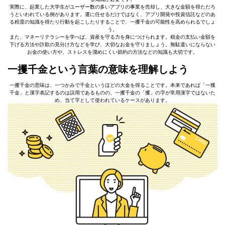
実際に、起業した大学生がユーザー数の多いアプリの事業を売却し、大きな金額を得ただろ
うといわれている例があります。運に任せるだけではなく、アプリ開発や投資信託などのあ
る程度の知識を得たり行動を起こしたりすることで、一攫千金の可能性を高められるでしょ
う。
また、マネーリテラシーを学べば、資産を守る力を身につけられます。税金の支払い金額を
下げる方法や詐欺の見分け方などを学び、大切なお金を守りましょう。無駄遣いにならない
お金の使い方や、ストレスを溜めにくい節約の方法などの知識も大切です。
一攫千金という言葉の意味を理解しよう
一攫千金の意味は、一つかみで千金というほどの大金を得ることです。本来であれば「一獲
千金」と漢字表記するのは誤用であるものの、一攫千金の「攫」の字が常用漢字ではないた
め、当て字として使われているケースがあります。