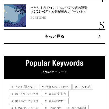
当たりすぎて怖い！あなたの今週の運勢
（2/23〜3/1）を数秘術占いで占います
FORTUNE
もっと見る
人気のキーワード
今さら聞けない
仕事もおしゃれも
こなれ感
着こなしマンネリ
大人の女子力
働く私にごほうび
大人のマナー
ほめられアイテム
Domanist
おうち時間