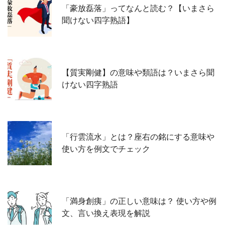
「豪放磊落」ってなんと読む？【いまさら
聞けない四字熟語】
【質実剛健】の意味や類語は？いまさら聞
けない四字熟語
「行雲流水」とは？座右の銘にする意味や
使い方を例文でチェック
「満身創痍」の正しい意味は？ 使い方や例
文、言い換え表現を解説