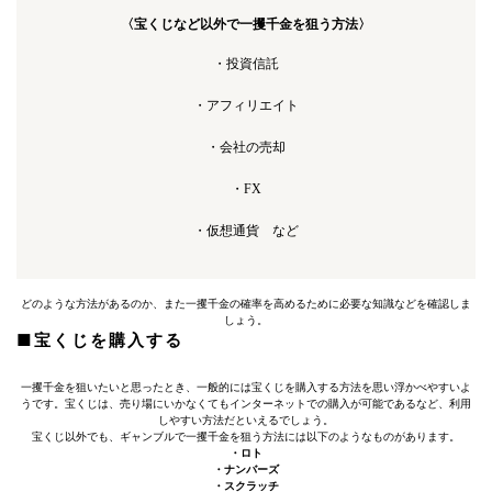
〈宝くじなど以外で一攫千金を狙う方法〉
・投資信託
・アフィリエイト
・会社の売却
・FX
・仮想通貨 など
どのような方法があるのか、また一攫千金の確率を高めるために必要な知識などを確認しま
しょう。
■宝くじを購入する
一攫千金を狙いたいと思ったとき、一般的には宝くじを購入する方法を思い浮かべやすいよ
うです。宝くじは、売り場にいかなくてもインターネットでの購入が可能であるなど、利用
しやすい方法だといえるでしょう。
宝くじ以外でも、ギャンブルで一攫千金を狙う方法には以下のようなものがあります。
・ロト
・ナンバーズ
・スクラッチ