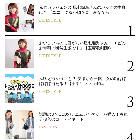
元タカラジェンヌ 凪七瑠海さんのバッグの中身
は？ 「ユニークな小物を楽しみながら…
LIFESTYLE
おいしいものに目がない凪七瑠海さん 「エビの
お寿司は断然生派です」【宝塚歌劇団O…
LIFESTYLE
ん!? どういうこと？ 安堵から一転、女の勘はほ
ぼほぼ当たる！【中学生ママ（40…
LIFESTYLE
話題のUNIQLOのデニムジャケットを購入！春気
分投入のコーディネート
FASHION