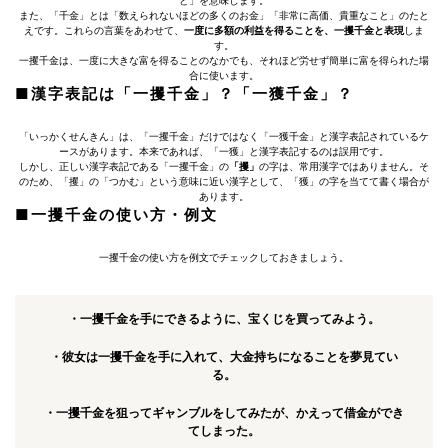
と」を意味します。
また、「千金」とは「数えられないほどの多くのお金」「非常に高価、貴重なこと」のたと
えです。これらの言葉をあわせて、
一度に多額の利益を得ることを、一攫千金と表現
しま
す。
一攫千金は、一度に大きな富を得ることのなかでも、それほど労せず簡単に富を得られた場
合に使います。
■漢字表記は「一攫千金」？「一獲千金」？
「いっかくせんきん」は、「一攫千金」だけではなく「一獲千金」と漢字表記されているケ
ースがあります。本来であれば、「一獲」と漢字表記するのは誤用です。
しかし、正しい漢字表記である「一攫千金」の
「攫」
の字は、常用漢字ではありません。そ
のため、「攫」の「つかむ」という意味に近い漢字として、「獲」の字を当てて書く場合が
あります。
■一攫千金の使い方・例文
一攫千金の使い方を例文でチェックしておきましょう。
・一攫千金を手にできるように、宝くじを買ってみよう。
・彼女は一攫千金を手に入れて、大金持ちになることを夢見てい
る。
・一攫千金を狙ってギャンブルをしてみたが、かえって借金ができ
てしまった。