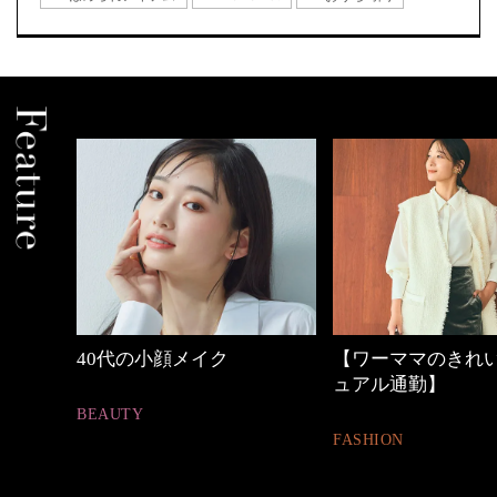
【ワーママのきれいめカジ
心地よくいられる
ュアル通勤】
とは
FASHION
FASHION