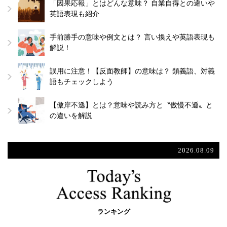
「因果応報」とはどんな意味？ 自業自得との違いや
英語表現も紹介
手前勝手の意味や例文とは？ 言い換えや英語表現も
解説！
誤用に注意！【反面教師】の意味は？ 類義語、対義
語もチェックしよう
【傲岸不遜】とは？意味や読み方と〝傲慢不遜〟と
の違いを解説
2026.08.09
ランキング