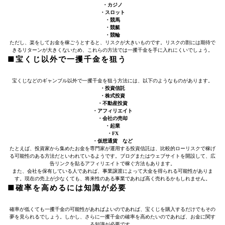
・カジノ
・スロット
・競馬
・競艇
・競輪
ただし、楽をしてお金を稼ごうとすると、リスクが大きいものです。リスクの割には期待で
きるリターンが大きくないため、これらの方法では一攫千金を手に入れにくいでしょう。
■宝くじ以外で一攫千金を狙う
宝くじなどのギャンブル以外で一攫千金を狙う方法には、以下のようなものがあります。
・投資信託
・株式投資
・不動産投資
・アフィリエイト
・会社の売却
・起業
・FX
・仮想通貨 など
たとえば、投資家から集めたお金を専門家が運用する投資信託は、比較的ローリスクで稼げ
る可能性のある方法だといわれているようです。ブログまたはウェブサイトを開設して、広
告リンクを貼るアフィリエイトで稼ぐ方法もあります。
また、会社を保有している人であれば、事業譲渡によって大金を得られる可能性がありま
す。現在の売上が少なくても、将来性のある事業であれば高く売れるかもしれません。
■確率を高めるには知識が必要
確率が低くても一攫千金の可能性があればよいのであれば、宝くじを購入するだけでもその
夢を見られるでしょう。しかし、さらに一攫千金の確率を高めたいのであれば、お金に関す
る知識が必要です。