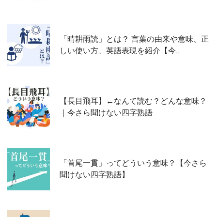
「晴耕雨読」とは？ 言葉の由来や意味、正
しい使い方、英語表現を紹介【今…
【長目飛耳】←なんて読む？どんな意味？
｜今さら聞けない四字熟語
「首尾一貫」ってどういう意味？【今さら
聞けない四字熟語】