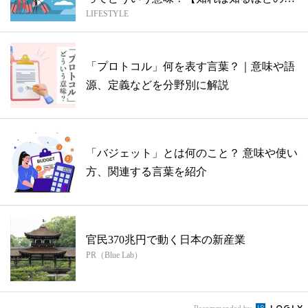
LIFESTYLE
め...
「プロトコル」何を表す言葉？｜意味や語
源、定義などを分野別に解説
「バジェット」とは何のこと？ 意味や使い
方、関連する言葉を紹介
官民370兆円で動く日本の新産業
PR（Blue Lab）
Recommended by