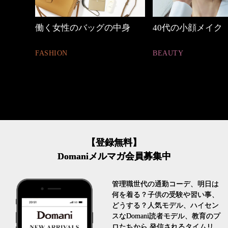
中身
40代の小顔メイク
心地よくいられる
とは
BEAUTY
FASHION
【登録無料】
Domaniメルマガ会員募集中
管理職世代の通勤コーデ、明日は
何を着る？子供の受験や習い事、
どうする？人気モデル、ハイセン
スなDomani読者モデル、教育のプ
ロたちから 発信されるタイムリ