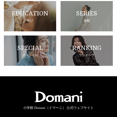
EDUCATION
SERIES
学び
連載
SPECIAL
RANKING
スペシャル
ランキング
小学館 Domani（ドマーニ） 公式ウェブサイト