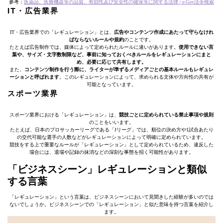
参考：
医薬品、医療機器等の品質、有効性及び安全性の確保等に関する法律 | e-Gov法令検索
IT・広告業界
IT・広告業界での「レギュレーション」とは、
広告やコンテンツ作成にあたって守らなけれ
ばならないルールや規約
のことです。
たとえば広告制作では、媒体によって定められたルールに違いがあります。
使用できない言
葉や、サイズ・文字数制限など、事前に知っておくべきルールをレギュレーションにまと
め、必要に応じて共有します。
また、
コンテンツ制作を行う際に、ライターが準ずるメディアごとの基本ルールもレギュレ
ーションと呼ばれます
。このレギュレーションによって、求められる文体や方向性の共有が
可能となっています。
スポーツ業界
スポーツ業界における「レギュレーション」は、
競技ごとに定められている禁止事項や規則
のことをいいます。
たとえば、日本のプロサッカーリーグである「Jリーグ」では、順位の決め方や1試合あたり
の交代可能な選手の人数などがレギュレーションによって明確に定められています。
競技をする上で重要なルールが「レギュレーション」として定められているため、違反した
場合には、退場や記録の抹消などの深刻な事態を招く可能性があります。
「ビジネスシーン」レギュレーションと類似
する言葉
「レギュレーション」という言葉は、ビジネスシーンにおいて見聞きした経験が多いのでは
ないでしょうか。ビジネスシーンでの「レギュレーション」と似た意味を持つ言葉を紹介し
ます。