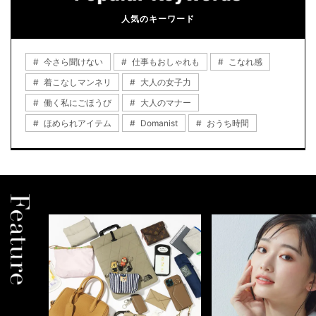
人気のキーワード
今さら聞けない
仕事もおしゃれも
こなれ感
着こなしマンネリ
大人の女子力
働く私にごほうび
大人のマナー
ほめられアイテム
Domanist
おうち時間