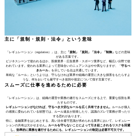
主に「規制・規則・法令」という意味
「レギュレーション（regulation）」は、主に
「規制」「規則」「法令」「制御」
などの意味
がある言葉です。
ビジネスシーンで使われるほか、医療業界・広告業界・スポーツ業界など、幅広い分野で使
われています。使われる業界によって意味合いのニュアンスはやや異なりますが、「
守るべ
きルール
」を示している点は共通しています。
単純な「ルール」というよりは、守らなければ業界や組織の運営に大きな損害をもたらすよ
うな、何をおいても厳守すべき規則や規定について指す言葉です。
スムーズに仕事を進めるために必要
「レギュレーション」は、組織の運営や業務の遂行をスムーズにする上で、重要な役割を果
たすものです。
レギュレーションがなければ、守るべき大切なルールを広く共有できません。
ルールが個人
の感覚に委ねられている状態では、ルール違反が頻発したり、認識のズレで業務が滞ったり
する恐れがあります。
特に、金融業界をはじめとする、高い法令遵守意識が求められる業界において、レギュレー
ションの共有は欠かせません
。ルールを守らないことによって引き起こされるリスクを回避
し、効率的に業務を遂行するためにも、レギュレーションの制定は必要不可欠です。