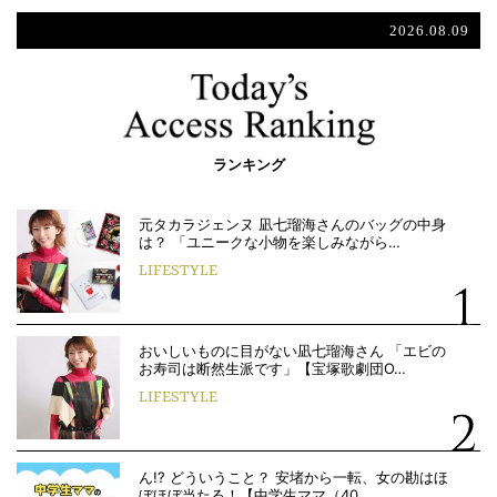
2026.08.09
ランキング
元タカラジェンヌ 凪七瑠海さんのバッグの中身
は？ 「ユニークな小物を楽しみながら…
LIFESTYLE
おいしいものに目がない凪七瑠海さん 「エビの
お寿司は断然生派です」【宝塚歌劇団O…
LIFESTYLE
ん!? どういうこと？ 安堵から一転、女の勘はほ
ぼほぼ当たる！【中学生ママ（40…