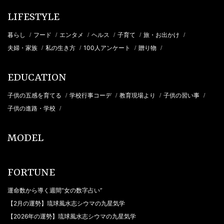
LIFESTYLE
暮らし
フード
エンタメ
ヘルス
子育て
旅・お出かけ
/
/
/
/
/
/
夫婦・家族
私の生き方
100人アンケート
贈り物
/
/
/
/
EDUCATION
子供の五感を育てる
学校行事コーデ
教育現場より
子供の習い事
/
/
/
/
子供の進路・学校
/
MODEL
FORTUNE
運命数から導く週間“女の数字占い”
【2月の運勢】琉球風水志シウマの九星気学
【2026年の運勢】琉球風水志シウマの九星気学