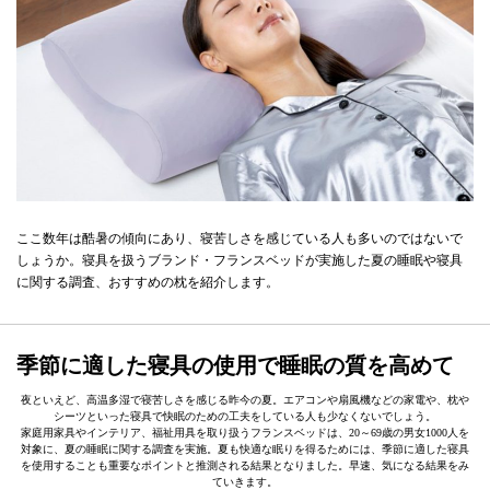
ここ数年は酷暑の傾向にあり、寝苦しさを感じている人も多いのではないで
しょうか。寝具を扱うブランド・フランスベッドが実施した夏の睡眠や寝具
に関する調査、おすすめの枕を紹介します。
季節に適した寝具の使用で睡眠の質を高めて
夜といえど、高温多湿で寝苦しさを感じる昨今の夏。エアコンや扇風機などの家電や、枕や
シーツといった寝具で快眠のための工夫をしている人も少なくないでしょう。
家庭用家具やインテリア、福祉用具を取り扱うフランスベッドは、20～69歳の男女1000人を
対象に、夏の睡眠に関する調査を実施。夏も快適な眠りを得るためには、季節に適した寝具
を使用することも重要なポイントと推測される結果となりました。早速、気になる結果をみ
ていきます。