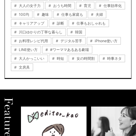
大人の女子力
おうち時間
育児
仕事効率化
100均
趣味
仕事も家庭も
夫婦
キャリアアップ
診断
仕事もおしゃれも
川口ゆかりの丁寧な暮らし
韓国
お料理レシピ代用
デジタル苦手
iPhone使い方
LINE使い方
#ワーママあるある劇場
大人かっこいい
時短
女の時間割
時事ネタ
文房具