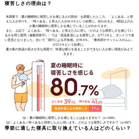
寝苦しさの理由は？
本調査で〈夏の睡眠時に寝苦しさを感じる人の割合〉を調査したところ、「よくある」と答
えた人が39.1％、「時々ある」と答えた人が41.6％という結果に。合わせると、8割以上の人
が夏の睡眠時に寝苦しさを感じていることがわかります。
また、上記で「よくある」「時々ある」と答えた人に対し〈どのような寝苦しさを感じてい
るかを問う質問（複数回答可）〉では「高温多湿による寝苦しさ」が77.3％と、ダントツで多
い意見となりました。次いで「寝汗による不快感」が39.0％、「敷布団やマットレスのムレ」
が25.5％という結果に。
夏の夜の気温の高さが主な原因で、快適な眠りを送ることができない人が多い現状がみえて
きます。
Q1：夏の睡眠時に寝苦しさを感じることはありますか？（n=1000）
Q2：よくある／時々あると回答した人に伺います。どのような寝苦しさですか？（n=807）
季節に適した寝具に取り換えている人はどのくらい？