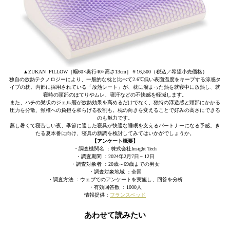
▲ZUKAN PILLOW［幅60×奥行40×高さ13cm］￥16,500（税込／希望小売価格）
独自の放熱テクノロジーにより、一般的な枕と比べて2.6℃低い表面温度をキープする涼感タ
イプの枕。内部に採用されている「放熱シート」が、枕に溜まった熱を就寝中に放熱し、就
寝時の頭部のほてりやムレ、寝汗などの不快感を軽減します。
また、ハチの巣状のジェル層が放熱効果を高めるだけでなく、独特の浮遊感と頭部にかかる
圧力を分散、頸椎への負担を和らげる役割も。枕の向きを変えることで好みの高さにできる
のも魅力です。
蒸し暑くて寝苦しい夜、季節に適した寝具が快適な睡眠を支えるパートナーになる予感。き
たる夏本番に向け、寝具の新調を検討してみてはいかがでしょうか。
【アンケート概要】
・調査機関名 ：株式会社Insight Tech
・調査期間 ：2024年2月7日～12日
・調査対象者 ：20歳～69歳までの男女
・調査対象地域 ：全国
・調査方法 ：ウェブでのアンケートを実施し、回答を分析
・有効回答数 ：1000人
情報提供：
フランスベッド
あわせて読みたい