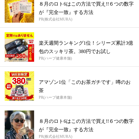
８月のロト6はこの方法で買え!!６つの数字
が『完全一致』する方法
PR(株式会社MURA)
楽天週間ランキング1位！シリーズ累計3億
包のスッキリ茶。380円でお試し
PR(ハーブ健康本舗)
アマゾン1位「このお茶ガチです」噂のお
茶
PR(ハーブ健康本舗)
８月のロト6はこの方法で買え!!６つの数字
が『完全一致』する方法
PR(株式会社MURA)