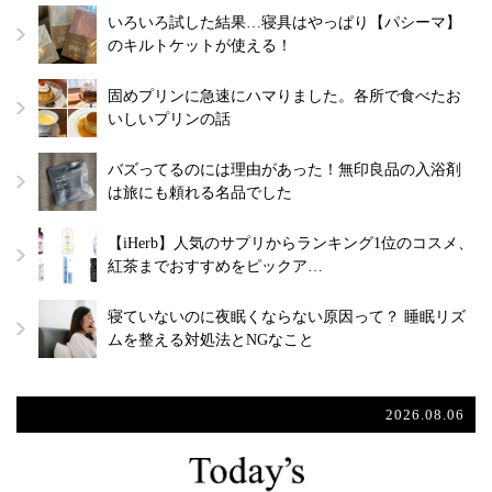
いろいろ試した結果…寝具はやっぱり【パシーマ】
のキルトケットが使える！
固めプリンに急速にハマりました。各所で食べたお
いしいプリンの話
バズってるのには理由があった！無印良品の入浴剤
は旅にも頼れる名品でした
【iHerb】人気のサプリからランキング1位のコスメ、
紅茶までおすすめをピックア…
寝ていないのに夜眠くならない原因って？ 睡眠リズ
ムを整える対処法とNGなこと
2026.08.06