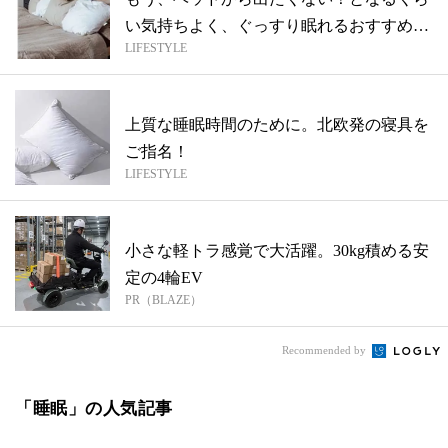
い気持ちよく、ぐっすり眠れるおすすめ寝
LIFESTYLE
具
上質な睡眠時間のために。北欧発の寝具を
ご指名！
LIFESTYLE
小さな軽トラ感覚で大活躍。30kg積める安
定の4輪EV
PR（BLAZE）
Recommended by
「睡眠」の人気記事