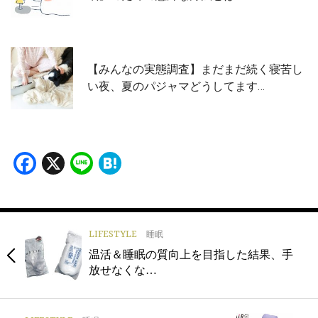
【みんなの実態調査】まだまだ続く寝苦し
い夜、夏のパジャマどうしてます…
Facebook
X
Line
Hatena
LIFESTYLE
睡眠
温活＆睡眠の質向上を目指した結果、手
放せなくな…