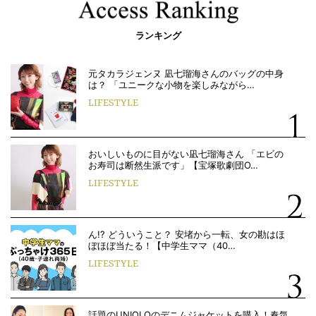
ランキング
元タカラジェンヌ 凪七瑠海さんのバッグの中身
は？ 「ユニークな小物を楽しみながら…
LIFESTYLE
おいしいものに目がない凪七瑠海さん 「エビの
お寿司は断然生派です」【宝塚歌劇団O…
LIFESTYLE
ん!? どういうこと？ 安堵から一転、女の勘はほ
ぼほぼ当たる！【中学生ママ（40…
LIFESTYLE
話題のUNIQLOのデニムジャケットを購入！春気