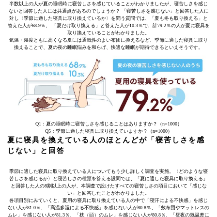
半数以上の人が夏の睡眠時に寝苦しさを感じていることがわかりましたが、寝苦しさを感じ
ないと回答した人には共通点があるのでしょうか？ 「寝苦しさを感じない」と回答した人に
対し〈季節に適した寝具に取り換えているか〉を問う質問では、「夏も冬も取り換える」と
答えた人が68.9％、 「夏だけ取り換える」と答えた人が10.3％で、計79.2％の人が夏に寝具を
取り換えていることがわかりました。
気温・湿度ともに高くなる夏には通気性のよい布団に換えるなど、季節に適した寝具に取り
換えることで、夏の夜の睡眠悩みを和らげ、快適な睡眠が期待できるといえそうです。
Q1：夏の睡眠時に寝苦しさを感じることはありますか？（n=1000）
Q5：季節に適した寝具に取り換えていますか？（n=1000）
夏に寝具を換えている人のほとんどが「寝苦しさを感
じない」と回答
季節に適した寝具に取り換えている人についてもう少し詳しく調査を実施。〈どのような寝
苦しさを感じるか〉と寝苦しさの種類を答える設問では、「夏に適した寝具に取り換える」
と回答した人の8割以上の人が、本調査で設けたすべての寝苦しさの項目において「感じな
い」と回答したことがわかりました。
各項目別にみていくと、夏用の寝具に取り換えている人の中で「寝汗による不快感」を感じ
ない人が81.0％、「高温多湿による不快感」を感じない人が80.8％、「敷布団やマットレスの
ムレ」を感じない人が81.3％、「枕（頭）のムレ」を感じない人が80.8％、「昼夜の気温差に