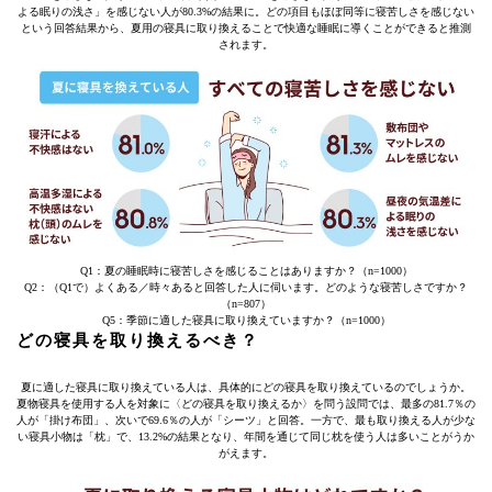
よる眠りの浅さ」を感じない人が80.3%の結果に。どの項目もほぼ同等に寝苦しさを感じない
という回答結果から、夏用の寝具に取り換えることで快適な睡眠に導くことができると推測
されます。
Q1：夏の睡眠時に寝苦しさを感じることはありますか？（n=1000）
Q2：（Q1で）よくある／時々あると回答した人に伺います。どのような寝苦しさですか？
（n=807）
Q5：季節に適した寝具に取り換えていますか？（n=1000）
どの寝具を取り換えるべき？
夏に適した寝具に取り換えている人は、具体的にどの寝具を取り換えているのでしょうか。
夏物寝具を使用する人を対象に〈どの寝具を取り換えるか〉を問う設問では、最多の81.7％の
人が「掛け布団」、次いで69.6％の人が「シーツ」と回答。一方で、最も取り換える人が少な
い寝具小物は「枕」で、13.2%の結果となり、年間を通じて同じ枕を使う人は多いことがうか
がえます。