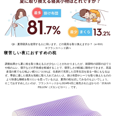
Q6：夏用寝具を使用する人に伺います。どの寝具を取り換えますか？（n=810）
※フランスベッド調べ
寝苦しい夜におすすめの枕
調査結果から夏に枕を取り換える人が少ないことがわかりましたが、就寝時の頭部のほてり
や枕のムレ、寝汗などの不快感を軽減することで、寝苦しさの軽減に期待ができます。高温
多湿の夜でも心地よい眠りにつければ、生産的で充実した日常生活を送る一助にもなるは
ず。季節に適した寝具を気軽に取り入れてみたい人、掛け布団やシーツを取り換えたものの
より快適な睡眠を取りたいを思っている人は、夏用の枕を試してみるのもよいでしょう。
そこでおすすめしたいのが、フランスベッドから2024年4月に発売されたばかりの「ZUKAN
PILLOW（ズカンピロー）」です。