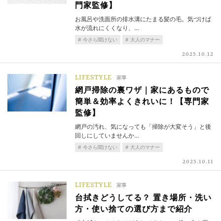
門家監修】
お風呂や洗面所の排水溝にたまる髪の毛。気づけば
水が流れにくくなり、…
今さら聞けない
大人のマナー
2025.10.12
LIFESTYLE
家事
網戸掃除の裏ワザ｜家にあるもので
簡単＆効率よくきれいに！【専門家
監修】
網戸の汚れ、気になっても「掃除が大変そう」と後
回しにしていませんか…
今さら聞けない
大人のマナー
2025.10.11
LIFESTYLE
家事
台拭きどうしてる？ 置き場所・洗い
方・使い捨ての選び方まで紹介