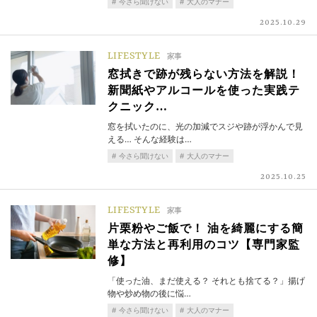
今さら聞けない
大人のマナー
2025.10.29
LIFESTYLE
家事
窓拭きで跡が残らない方法を解説！
新聞紙やアルコールを使った実践テ
クニック…
窓を拭いたのに、光の加減でスジや跡が浮かんで見
える… そんな経験は…
今さら聞けない
大人のマナー
2025.10.25
LIFESTYLE
家事
片栗粉やご飯で！ 油を綺麗にする簡
単な方法と再利用のコツ【専門家監
修】
「使った油、まだ使える？ それとも捨てる？」揚げ
物や炒め物の後に悩…
今さら聞けない
大人のマナー