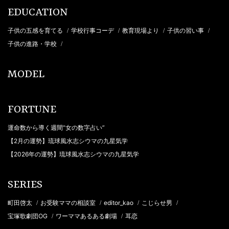
EDUCATION
子供の五感を育てる
学校行事コーデ
教育現場より
子供の習い事
/
/
/
/
子供の進路・学校
/
MODEL
FORTUNE
運命数から導く週間“女の数字占い”
【2月の運勢】琉球風水志シウマの九星気学
【2026年の運勢】琉球風水志シウマの九星気学
SERIES
町田啓太
お受験ママの相談室
editor_kao
こじらせ男
/
/
/
/
宝塚歌劇団OG
ワーママあるある劇場
耳恋
/
/