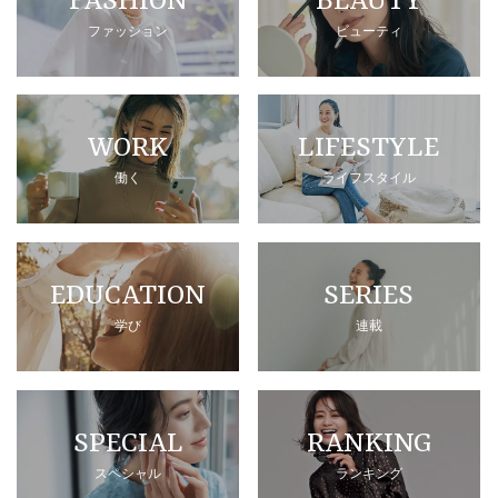
FASHION
BEAUTY
ファッション
ビューティ
WORK
LIFESTYLE
働く
ライフスタイル
EDUCATION
SERIES
学び
連載
SPECIAL
RANKING
スペシャル
ランキング