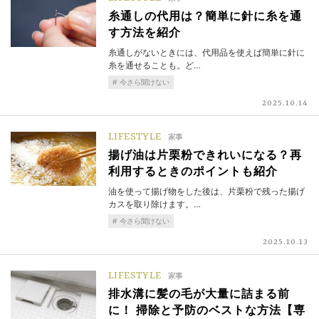
糸通しの代用は？簡単に針に糸を通
す方法を紹介
糸通しがないときには、代用品を使えば簡単に針に
糸を通せることも。ど…
今さら聞けない
2025.10.14
LIFESTYLE
家事
揚げ油は片栗粉できれいになる？再
利用するときのポイントも紹介
油を使って揚げ物をした後は、片栗粉で残った揚げ
カスを取り除けます。…
今さら聞けない
2025.10.13
LIFESTYLE
家事
排水溝に髪の毛が大量に詰まる前
に！ 掃除と予防のベストな方法【専