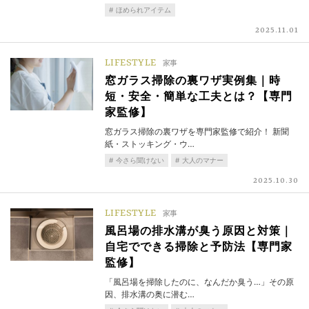
ほめられアイテム
2025.11.01
LIFESTYLE
家事
窓ガラス掃除の裏ワザ実例集｜時
短・安全・簡単な工夫とは？【専門
家監修】
窓ガラス掃除の裏ワザを専門家監修で紹介！ 新聞
紙・ストッキング・ウ…
今さら聞けない
大人のマナー
2025.10.30
LIFESTYLE
家事
風呂場の排水溝が臭う原因と対策｜
自宅でできる掃除と予防法【専門家
監修】
「風呂場を掃除したのに、なんだか臭う…」その原
因、排水溝の奥に潜む…