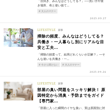
「台拭き、みんなはどうしてる？」──洗い方や置
き場所、布と使い捨て…
大人のマナー
2025.09.27
LIFESTYLE
家事
掃除の頻度、みんなはどうしてる？
共働き・一人暮らし別にリアルな目
安と工夫…
「掃除の頻度って、結局どれくらいが正解？」―そ
んな迷いを共働き・一…
今さら聞けない
大人のマナー
2025.09.24
LIFESTYLE
家事
部屋の臭い問題をスッキリ解決！ 原
因特定から消臭・予防までをガイド
【専門家…
「部屋に入った瞬間のイヤな臭い、実は原因別に対