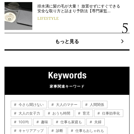
排水溝に髪の毛が大量！ 放置せずにすぐできる
安全な取り方と詰まり予防法【専門家監…
LIFESTYLE
もっと見る
家事関連キーワード
今さら聞けない
大人のマナー
人間関係
大人の女子力
おうち時間
育児
仕事効率化
100均
趣味
仕事も家庭も
夫婦
キャリアアップ
診断
仕事もおしゃれも