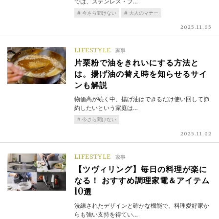
では、ステンレス・プ…
今さら聞けない
大人のマナー
2025.11.05
LIFESTYLE
家事
片栗粉で油をきれいにする方法と
は。揚げ油の替え時を知らせるサイ
ンも解説
物価高が続く中、揚げ油はできるだけ使い回して節
約したいという家庭は…
今さら聞けない
2025.11.02
LIFESTYLE
家事
【ツヴィリング】毎日の料理が楽に
なる！ おすすめ調理家電＆アイテム
10選
洗練されたデザインと確かな機能で、料理愛好家か
らも強い支持を得てい…