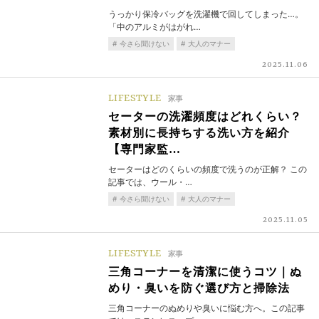
うっかり保冷バッグを洗濯機で回してしまった…。
「中のアルミがはがれ…
今さら聞けない
大人のマナー
2025.11.06
LIFESTYLE
家事
セーターの洗濯頻度はどれくらい？
素材別に長持ちする洗い方を紹介
【専門家監…
セーターはどのくらいの頻度で洗うのが正解？ この
記事では、ウール・…
今さら聞けない
大人のマナー
2025.11.05
LIFESTYLE
家事
三角コーナーを清潔に使うコツ｜ぬ
めり・臭いを防ぐ選び方と掃除法
三角コーナーのぬめりや臭いに悩む方へ。この記事