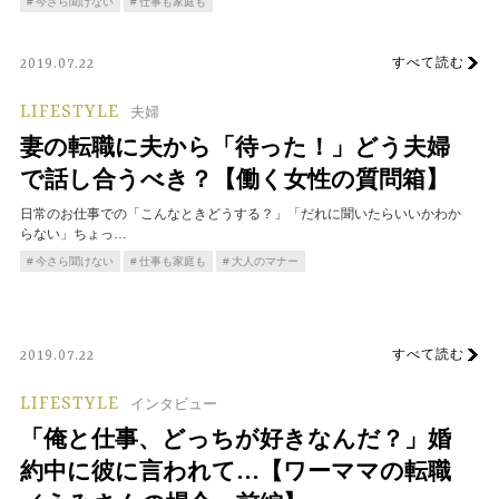
今さら聞けない
仕事も家庭も
すべて読む
2019.07.22
LIFESTYLE
夫婦
妻の転職に夫から「待った！」どう夫婦
で話し合うべき？【働く女性の質問箱】
日常のお仕事での「こんなときどうする？」「だれに聞いたらいいかわか
らない」ちょっ…
今さら聞けない
仕事も家庭も
大人のマナー
すべて読む
2019.07.22
LIFESTYLE
インタビュー
「俺と仕事、どっちが好きなんだ？」婚
約中に彼に言われて…【ワーママの転職