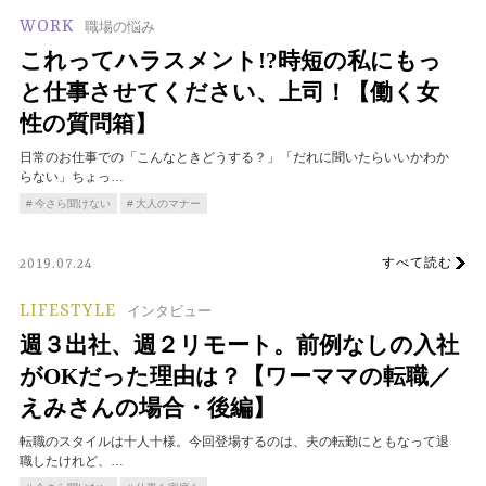
WORK
職場の悩み
これってハラスメント!?時短の私にもっ
と仕事させてください、上司！【働く女
性の質問箱】
日常のお仕事での「こんなときどうする？」「だれに聞いたらいいかわか
らない」ちょっ…
今さら聞けない
大人のマナー
すべて読む
2019.07.24
LIFESTYLE
インタビュー
週３出社、週２リモート。前例なしの入社
がOKだった理由は？【ワーママの転職／
えみさんの場合・後編】
転職のスタイルは十人十様。今回登場するのは、夫の転勤にともなって退
職したけれど、…