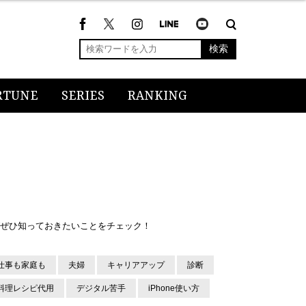
検索
RTUNE
SERIES
RANKING
ばぜひ知っておきたいことをチェック！
仕事も家庭も
夫婦
キャリアアップ
診断
料理レシピ代用
デジタル苦手
iPhone使い方