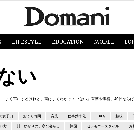
K
LIFESTYLE
EDUCATION
MODEL
FO
ない
る「よく耳にするけれど、実はよくわかっていない」言葉や事柄。40代なら
の女子力
おうち時間
育児
仕事効率化
100均
趣味
使い方
川口ゆかりの丁寧な暮らし
韓国
セレモニースタイル
お