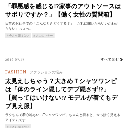
「罪悪感を感じる!?家事のアウトソースは
サボりですか？」【働く女性の質問箱】
日常のお仕事での「こんなときどうする？」「だれに聞いたらいいかわか
らない」ちょっ…
今さら聞けない
大人のマナー
すべて読む
2019.07.17
FASHION
ファッションの悩み
太見えしちゃう？大きめＴシャツワンピ
は「体のライン隠してデブ隠さず!?」
【買ってはいけない!? モデルが着てもデ
ブ見え服】
ラクちんで着心地もいいTシャツワンピ。ちゃんと着ると、今っぽく見える
アイテムです…
今さら聞けない