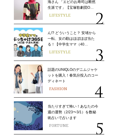
海さん 「エビのお寿司は断然
生派です」【宝塚歌劇団O…
LIFESTYLE
ん!? どういうこと？ 安堵から
一転、女の勘はほぼほぼ当た
る！【中学生ママ（40…
LIFESTYLE
話題のUNIQLOのデニムジャケ
ットを購入！春気分投入のコー
ディネート
FASHION
当たりすぎて怖い！あなたの今
週の運勢（2/23〜3/1）を数秘
術占いで占います
FORTUNE