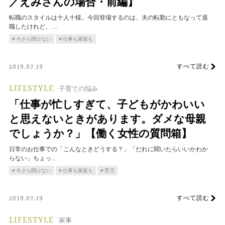
／えみさんの場合・前編】
転職のスタイルは十人十様。今回登場するのは、夫の転勤にともなって退
職したけれど、…
今さら聞けない
仕事も家庭も
すべて読む
2019.07.19
LIFESTYLE
子育ての悩み
「仕事が忙しすぎて、子どもがかわいい
と思えないときがあります。ダメな母親
でしょうか？」【働く女性の質問箱】
日常のお仕事での「こんなときどうする？」「だれに聞いたらいいかわか
らない」ちょっ…
今さら聞けない
仕事も家庭も
育児
すべて読む
2019.07.19
LIFESTYLE
家事