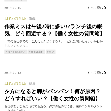
すべて読む
2019.07.16
LIFESTYLE
睡眠
作業ミスは午後2時に多い!?ランチ後の眠
気、どう回避する？【働く女性の質問箱】
日常のお仕事での「こんなときどうする？」「だれに聞いたらいいかわか
らない」ちょっ…
今さら聞けない
仕事効率化
育児
すべて読む
2019.07.12
LIFESTYLE
健康
夕方になると脚がパンパン！何が原因？
どうすればいい？【働く女性の質問箱】
お仕事女子ならだれにでもある、夕方の足のむくみ。栄養コンサルタント
の立場から解決…