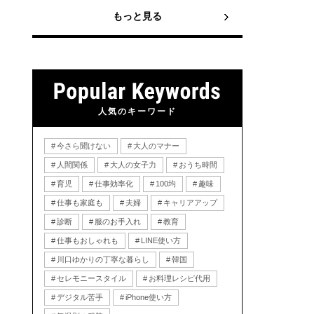
もっと見る
人気のキーワード
今さら聞けない
大人のマナー
人間関係
大人の女子力
おうち時間
育児
仕事効率化
100均
趣味
仕事も家庭も
夫婦
キャリアアップ
診断
服のお手入れ
教育
仕事もおしゃれも
LINE使い方
川口ゆかりの丁寧な暮らし
韓国
セレモニースタイル
お料理レシピ代用
デジタル苦手
iPhone使い方