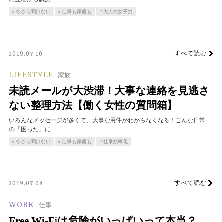
今さら聞けない
仕事も家庭も
大人の女子力
すべて読む
2019.07.10
LIFESTYLE
家族
未読メールが大渋滞！大事な連絡を見逃さ
ない整理方法【働く女性の質問箱】
いろんなメッセージが多くて、大事な用件がわからなくなる！こんな日常
の「困った」に…
今さら聞けない
仕事も家庭も
仕事効率化
すべて読む
2019.07.08
WORK
仕事
Free Wi-Fiは危険がいっぱいって本当？