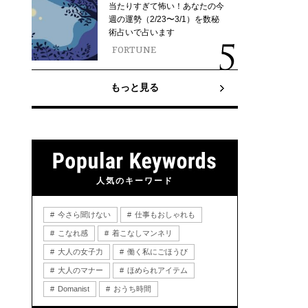
当たりすぎて怖い！あなたの今
週の運勢（2/23〜3/1）を数秘
術占いで占います
FORTUNE
もっと見る
人気のキーワード
今さら聞けない
仕事もおしゃれも
こなれ感
着こなしマンネリ
大人の女子力
働く私にごほうび
大人のマナー
ほめられアイテム
Domanist
おうち時間