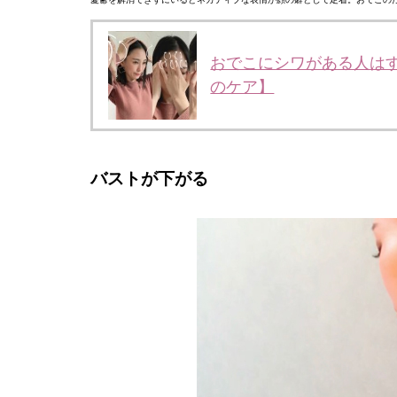
おでこにシワがある人は
のケア】
バストが下がる