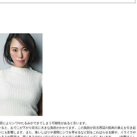
背によりシワやたるみができてしまう可能性があると言います。
いると、おでこが下がり目元に大きな負担がかかります。この負担が目元周辺の筋肉の衰えを引き起
さにも影響します。また、食いしばりや眉間にシワを寄せるなど顔をこわばらせる癖や、イライラや
たるみや緊張は、固く丸みのないゴツゴツとしたおでこの形をつくってしまいます。」（中野さん）