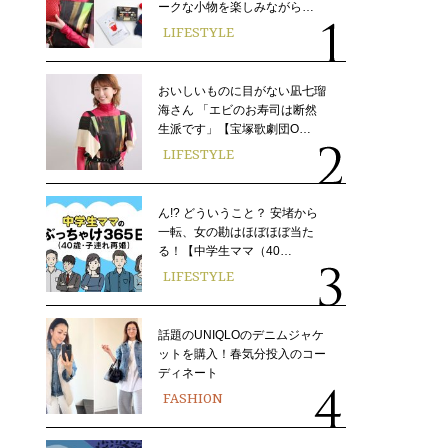
ークな小物を楽しみながら…
LIFESTYLE
おいしいものに目がない凪七瑠
海さん 「エビのお寿司は断然
生派です」【宝塚歌劇団O…
LIFESTYLE
ん!? どういうこと？ 安堵から
一転、女の勘はほぼほぼ当た
る！【中学生ママ（40…
LIFESTYLE
話題のUNIQLOのデニムジャケ
ットを購入！春気分投入のコー
ディネート
FASHION