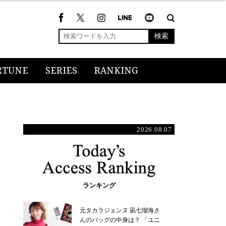
検索
RTUNE
SERIES
RANKING
2026.08.07
ランキング
元タカラジェンヌ 凪七瑠海さ
んのバッグの中身は？ 「ユニ