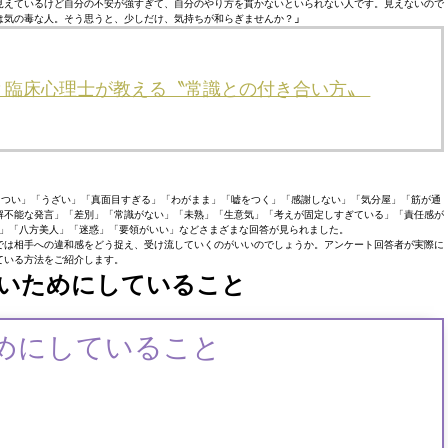
見えているけど自分の不安が強すぎて、自分のやり方を貫かないといられない人です。見えないので
は気の毒な人。そう思うと、少しだけ、気持ちが和らぎませんか？
」
？臨床心理士が教える〝常識との付き合い方〟
きつい」「うざい」「真面目すぎる」「わがまま」「嘘をつく」「感謝しない」「気分屋」「筋が通
解不能な発言」「差別」「常識がない」「未熟」「生意気」「考えが固定しすぎている」「責任感が
」「八方美人」「迷惑」「要領がいい」などさまざまな回答が見られました。
では相手への違和感をどう捉え、受け流していくのがいいのでしょうか。アンケート回答者が実際に
ている方法をご紹介します。
いためにしていること
めにしていること