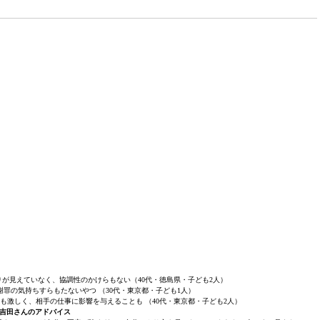
りが見えていなく、協調性のかけらもない（40代・徳島県・子ども2人）
罪の気持ちすらもたないやつ （30代・東京都・子ども1人）
も激しく、相手の仕事に影響を与えることも （40代・東京都・子ども2人）
吉田さんのアドバイス