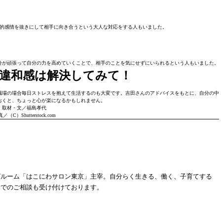
的感情を抜きにして相手に向き合うという大人な対応をする人もいました。
分が頑張って自分の力を高めていくことで、相手のことを気にせずにいられるという人もいました。
違和感は解決してみて！
職場の場合毎日ストレスを抱えて生活するのも大変です。吉田さんのアドバイスをもとに、自分の中
おくと、ちょっと心が楽になるかもしれません。
取材・文／福島孝代
／（C）Shutterstock.com
グルーム「はこにわサロン東京」主宰。自分らく生きる、働く、子育てする
話でのご相談も受け付けております。