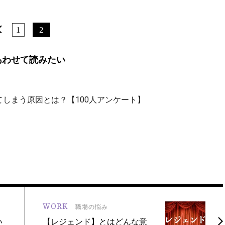
1
2
あわせて読みたい
しまう原因とは？【100人アンケート】
WORK
職場の悩み
い
【レジェンド】とはどんな意