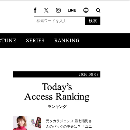
検索
RTUNE
SERIES
RANKING
2026.08.08
ランキング
元タカラジェンヌ 凪七瑠海さ
んのバッグの中身は？ 「ユニ