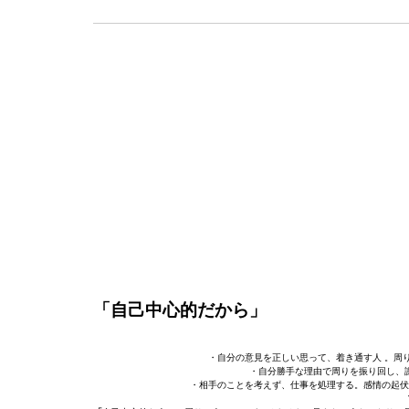
「自己中心的だから」
・自分の意見を正しい思って、着き通す人 。周
・自分勝手な理由で周りを振り回し、謝
・相手のことを考えず、仕事を処理する。感情の起伏