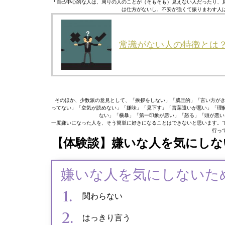
「
自己中心的な人は、周りの人のことが（そもそも）見えない人だったり、
は仕方がないし、不安が強くて振りまわす人
常識がない人の特徴とは
そのほか、少数派の意見として、「挨拶をしない」「威圧的」「言い方が
ってない」「空気が読めない」「嫌味」「見下す」「言葉遣いが悪い」「理
ない」「横暴」「第一印象が悪い」「怒る」「頭が悪い
一度嫌いになった人を、そう簡単に好きになることはできないと思います。
行っ
【体験談】嫌いな人を気にしな
嫌いな人を気にしないた
関わらない
はっきり言う