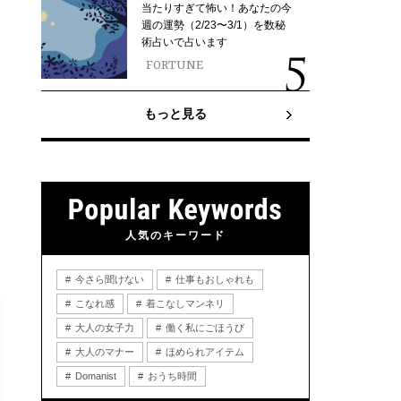
当たりすぎて怖い！あなたの今
週の運勢（2/23〜3/1）を数秘
術占いで占います
FORTUNE
もっと見る
人気のキーワード
今さら聞けない
仕事もおしゃれも
こなれ感
着こなしマンネリ
大人の女子力
働く私にごほうび
大人のマナー
ほめられアイテム
Domanist
おうち時間