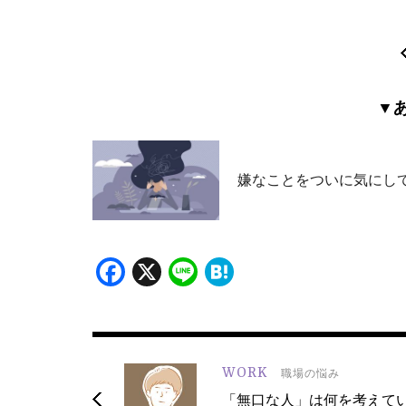
▼
嫌なことをついに気にして
Facebook
X
Line
Hatena
WORK
職場の悩み
「無口な人」は何を考えて