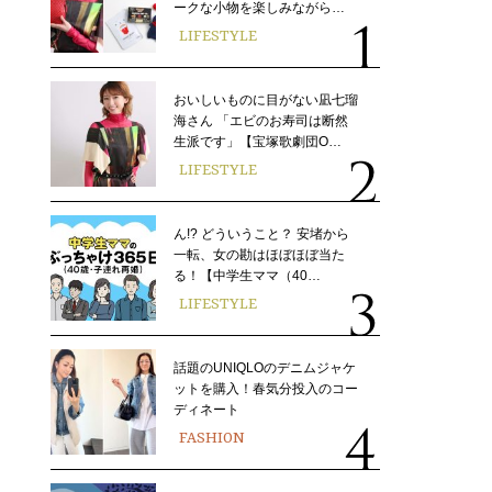
ークな小物を楽しみながら…
LIFESTYLE
おいしいものに目がない凪七瑠
海さん 「エビのお寿司は断然
生派です」【宝塚歌劇団O…
LIFESTYLE
ん!? どういうこと？ 安堵から
一転、女の勘はほぼほぼ当た
る！【中学生ママ（40…
LIFESTYLE
話題のUNIQLOのデニムジャケ
ットを購入！春気分投入のコー
ディネート
FASHION