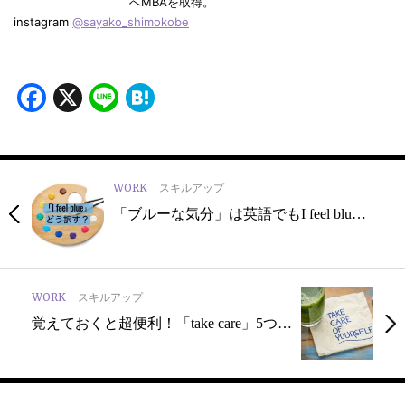
へMBAを取得。
instagram
@sayako_shimokobe
Facebook
X
Line
Hatena
WORK
スキルアップ
「ブルーな気分」は英語でもI feel blu…
WORK
スキルアップ
覚えておくと超便利！「take care」5つ…