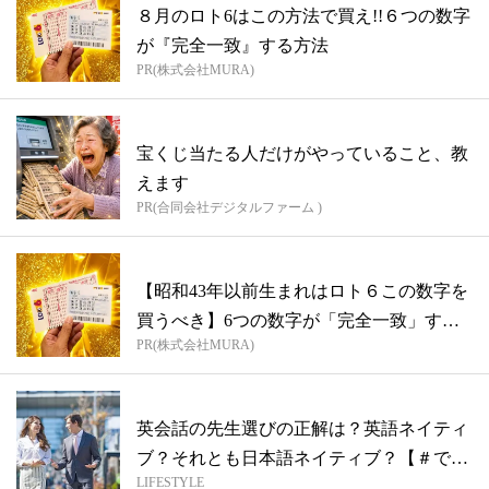
８月のロト6はこの方法で買え!!６つの数字
が『完全一致』する方法
PR(株式会社MURA)
宝くじ当たる人だけがやっていること、教
えます
PR(合同会社デジタルファーム )
【昭和43年以前生まれはロト６この数字を
買うべき】6つの数字が「完全一致」する
PR(株式会社MURA)
方...
英会話の先生選びの正解は？英語ネイティ
ブ？それとも日本語ネイティブ？【＃でき
LIFESTYLE
る女...