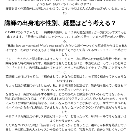
ようなもの（あれ？ちょっと違います？）。
辞書を引く作業自体に意味はないわけで、こういうのはどんどん使った方がいいと思いまし
た。
講師の出身地や性別、経歴はどう考える？
CAMBLYのシステムだと、「待機中の講師」と「予約可能な講師」が一覧になってズラっと
出てきます。「待機中の講師」にアクセスして、しばらく待っていると相手がポンと現れ
る。
「Hallo, how are you today? What’s your name?」みたいな超ベーシックな英会話からはじまるわ
けですが、初めはこれさえもよく聞き取れず「え？なんて言ってるの？？？？」って感じで
した。
そして、だんだんと聞き取れるようになってくると、次に浮かんだのは修学旅行で初めて金
閣寺を観た時の気持ちです。絵葉書では見たことあるけど、本当なんだーっていうのと同じ
で、「へえええ。教科書には載ってたけど、本当にどの国のネイティブも同じこと言うんだ
ー」と。。。
英語圏に旅行に行っても、「初めまして、あなたの名前は？」って聞く機会ってあんまりな
いですよね？
ちょっと話が横道にそれましたが、私、あまり講師を固定せず、出身地も住んでいる国もバ
ラバラでいいやと思っていたんです。
なぜならば、英語で会話をする相手は、どこの国の人と限定されているわけではないから。
例えば出張先のN.Yでは、イギリス生まれだけど今フランスに住んでいる人だったり、イタリ
ア人だけど流暢に英語を話せる、みたいな人と出会うことが多かったし、旅先で出会うのも
オハイオ州からタイに移住してきました、みたいなバックグラウンドの持ち主だったりしま
した。
やれアメリカ英語だイギリス英語だオージーだ、と言ったって、私のレベルでそんな違いは
よくわかりませんしね。
ただ気をつけていたのは「話が合いそうかどうか」と言うこと。趣味とか特技を熟読してい
ると、その間に別の人とレッスンを始めてしまうので、写真を見て、自分と同じくらいの年