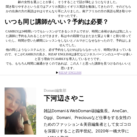
齢の女性を選ぶことが多く、そうすることで話が弾むようになりました。
聞き取りやすさという点ではアメリカ英語とイギリス英語を勉強してきたので、そのどちら
かの出身の方の英語はやはりすんなり耳に入りました。南アフリカの方の英語も聞き取りや
すかったです。
いつも同じ講師がいい？予約は必要？
CAMBLYは24時間いつでもレッスンができるシステムですが、時間に余裕があれば気に入っ
た講師に予約を入れることができます。私は今の段階ではまだまだ質より量！と割り切って
いたし、時間が空いた瞬間にレッスンをしないとノルマがこなせなかったので、予約はしま
せんでした。
他の同じようなシステムだと、必ず予約をしなければならなかったり、時間が決まっている
ので、そこがCAMBLYの良さ。RIZAP ENGLISHは多忙なビジネスパーソンのユーザーが多い
と言う理由でCAMBLYを導入しているそうです。
でも、もちろん時間に融通がきくのであれば、この人！と思った講師を見つけるのもいいと
思います。
▶︎
RIZAP ENGLISH
Domani編集部
下河辺さやこ
雑誌Domani＆WebDomani副編集長。AneCan、
Oggi、Domani、Preciousなど仕事をする女性の
ためのファッション＆美容編集者として女ゴコロ
を深掘りすること四半世紀。2020年一橋大学に