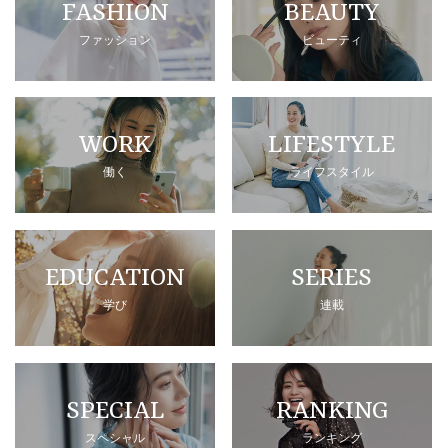
FASHION
BEAUTY
ファッション
ビューティ
WORK
LIFESTYLE
働く
ライフスタイル
EDUCATION
SERIES
学び
連載
SPECIAL
RANKING
スペシャル
ランキング