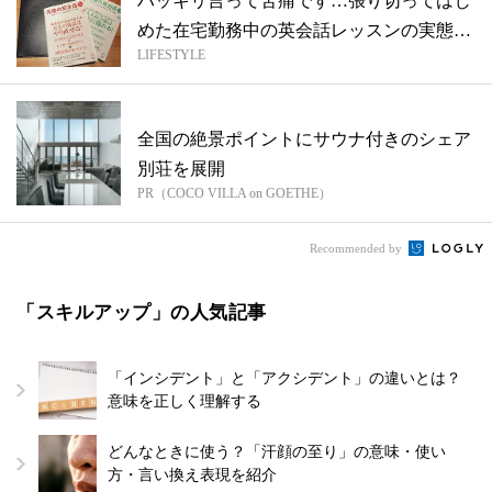
ハッキリ言って苦痛です…張り切ってはじ
めた在宅勤務中の英会話レッスンの実態
LIFESTYLE
は…
全国の絶景ポイントにサウナ付きのシェア
別荘を展開
PR（COCO VILLA on GOETHE）
Recommended by
「スキルアップ」の人気記事
「インシデント」と「アクシデント」の違いとは？
意味を正しく理解する
どんなときに使う？「汗顔の至り」の意味・使い
方・言い換え表現を紹介