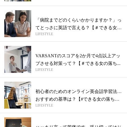
「病院までどのくらいかかりますか？」っ
てとっさに英語で言える？【＃できる女の
LIFESTYLE
落ち...
VARSANTのスコアを2か月で4点以上アッ
プさせる対策って？【＃できる女の落ち...
LIFESTYLE
初心者のためのオンライン英会話学習法…
おすすめの基準は？【#できる女の落ちこ
LIFESTYLE
ぼれ...