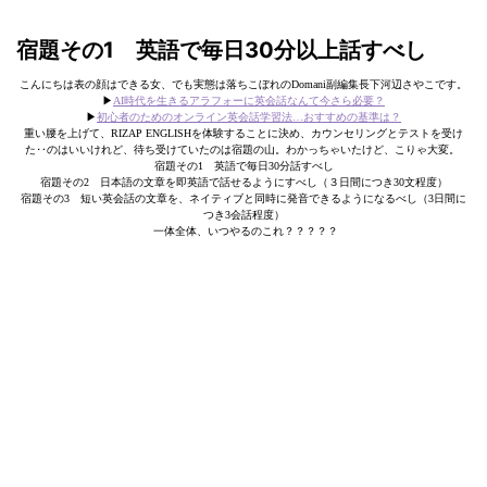
宿題その1 英語で毎日30分以上話すべし
こんにちは表の顔はできる女、でも実態は落ちこぼれのDomani副編集長下河辺さやこです。
▶︎
AI時代を生きるアラフォーに英会話なんて今さら必要？
▶︎
初心者のためのオンライン英会話学習法…おすすめの基準は？
重い腰を上げて、RIZAP ENGLISHを体験することに決め、カウンセリングとテストを受け
た‥のはいいけれど、待ち受けていたのは宿題の山。わかっちゃいたけど、こりゃ大変。
宿題その1 英語で毎日30分話すべし
宿題その2 日本語の文章を即英語で話せるようにすべし（３日間につき30文程度）
宿題その3 短い英会話の文章を、ネイティブと同時に発音できるようになるべし（3日間に
つき3会話程度）
一体全体、いつやるのこれ？？？？？