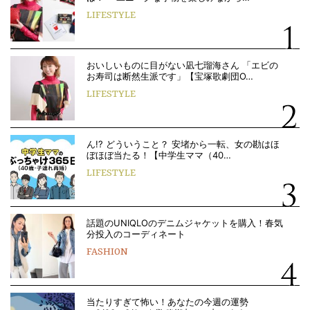
LIFESTYLE
おいしいものに目がない凪七瑠海さん 「エビの
お寿司は断然生派です」【宝塚歌劇団O…
LIFESTYLE
ん!? どういうこと？ 安堵から一転、女の勘はほ
ぼほぼ当たる！【中学生ママ（40…
LIFESTYLE
話題のUNIQLOのデニムジャケットを購入！春気
分投入のコーディネート
FASHION
当たりすぎて怖い！あなたの今週の運勢