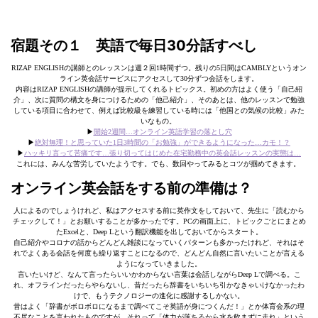
宿題その１ 英語で毎日30分話すべし
RIZAP ENGLISHの講師とのレッスンは週２回1時間ずつ。残りの5日間はCAMBLYというオン
ライン英会話サービスにアクセスして30分ずつ会話をします。
内容はRIZAP ENGLISHの講師が提示してくれるトピックス。初めの方はよく使う「自己紹
介」、次に質問の構文を身につけるための「他己紹介」、そのあとは、他のレッスンで勉強
している項目に合わせて、例えば比較級を練習している時には「他国との気候の比較」みた
いなもの。
▶︎
開始2週間…オンライン英語学習の落とし穴
▶︎
絶対無理！と思っていた1日3時間の「お勉強」ができるようになった…カモ！？
▶︎
ハッキリ言って苦痛です…張り切ってはじめた在宅勤務中の英会話レッスンの実態は…
これには、みんな苦労していたようです。でも、数回やってみるとコツが掴めてきます。
オンライン英会話をする前の準備は？
人によるのでしょうけれど、私はアクセスする前に英作文をしておいて、先生に「読むから
チェックして！」とお願いすることが多かったです。PCの画面上に、トピックごとにまとめ
たExcelと、Deep Lという翻訳機能を出しておいてからスタート。
自己紹介やコロナの話からどんどん雑談になっていくパターンも多かったけれど、それはそ
れでよくある会話を何度も繰り返すことになるので、どんどん自然に言いたいことが言える
ようになっていきました。
言いたいけど、なんて言ったらいいかわからない言葉は会話しながらDeep Lで調べる。こ
れ、オフラインだったらやらないし、昔だったら辞書をいちいち引かなきゃいけなかったわ
けで、もうテクノロジーの進化に感謝するしかない。
昔はよく「辞書がボロボロになるまで調べてこそ英語が身につくんだ！」とか体育会系の理
不尽なことを言われたものですが、それって「体力が落ちるから水を飲まずに走れ」という