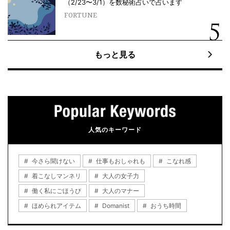
（2/23〜3/1）を数秘術占いで占います
FORTUNE
もっと見る
人気のキーワード
今さら聞けない
仕事もおしゃれも
こなれ感
着こなしマンネリ
大人の女子力
働く私にごほうび
大人のマナー
ほめられアイテム
Domanist
おうち時間