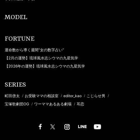
MODEL
FORTUNE
運命数から導く週間“女の数字占い”
【2月の運勢】琉球風水志シウマの九星気学
【2026年の運勢】琉球風水志シウマの九星気学
SERIES
町田啓太
お受験ママの相談室
editor_kao
こじらせ男
/
/
/
/
宝塚歌劇団OG
ワーママあるある劇場
耳恋
/
/