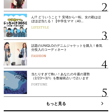
ん!? どういうこと？ 安堵から一転、女の勘はほ
ぼほぼ当たる！【中学生ママ（40…
LIFESTYLE
話題のUNIQLOのデニムジャケットを購入！春気
分投入のコーディネート
FASHION
当たりすぎて怖い！あなたの今週の運勢
（2/23〜3/1）を数秘術占いで占います
FORTUNE
もっと見る