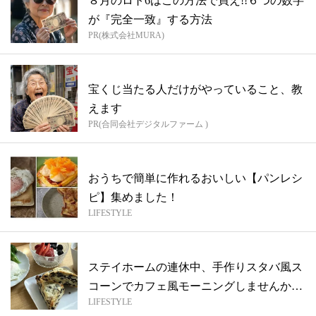
８月のロト6はこの方法で買え!!６つの数字
が『完全一致』する方法
PR(株式会社MURA)
宝くじ当たる人だけがやっていること、教
えます
PR(合同会社デジタルファーム )
おうちで簡単に作れるおいしい【パンレシ
ピ】集めました！
LIFESTYLE
ステイホームの連休中、手作りスタバ風ス
コーンでカフェ風モーニングしませんか？
LIFESTYLE
【朝...