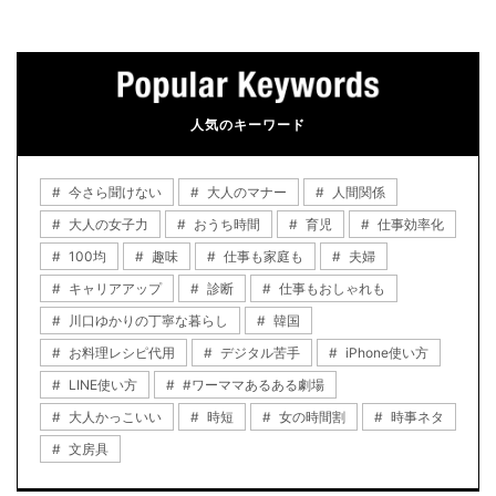
人気のキーワード
今さら聞けない
大人のマナー
人間関係
大人の女子力
おうち時間
育児
仕事効率化
100均
趣味
仕事も家庭も
夫婦
キャリアアップ
診断
仕事もおしゃれも
川口ゆかりの丁寧な暮らし
韓国
お料理レシピ代用
デジタル苦手
iPhone使い方
LINE使い方
#ワーママあるある劇場
大人かっこいい
時短
女の時間割
時事ネタ
文房具