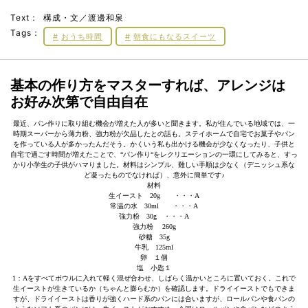
Text：
構成・文／渡邊和泉
Tags：
おうち時間
朝食にもなるスイーツ
基本の作り方をマスターすれば、アレンジは
お好み次第で自由自在
最近、パン作りに取り組む機会が増えた人が多いと聞きます。私が住んでいる地域では、一
時期スーパーから薄力粉、強力粉が欠品したとの話も。ステイホームで自宅でお菓子やパン
を作っている人が多かったんだそう。かくいう私も出かける機会が少なくなったり、子供と
自宅で過ごす時間が増えたことで、“パン作り“をレクリエーションの一環にしてみると、すっ
かり小学生の子供がハマりました。材料はシンプル、難しい手順は少なく（デニッシュ系な
ど凝ったものでなければ）、意外に簡単です♪
材料
生イースト 20g ・・・A
常温の水 30ml ・・・A
強力粉 30g ・・・A
強力粉 260g
砂糖 35g
牛乳 125ml
卵 １個
塩 小匙１
1：Aをすべてボウルに入れて軽く混ぜ合わせ、しばらく温かいところに置いておく。これで
生イーストが生きているか（ちゃんと膨らむか）を確認します。ドライイーストでもできま
すが、ドライイーストは香りが強くハード系のパンには合いますが、ロールパンや食パンの