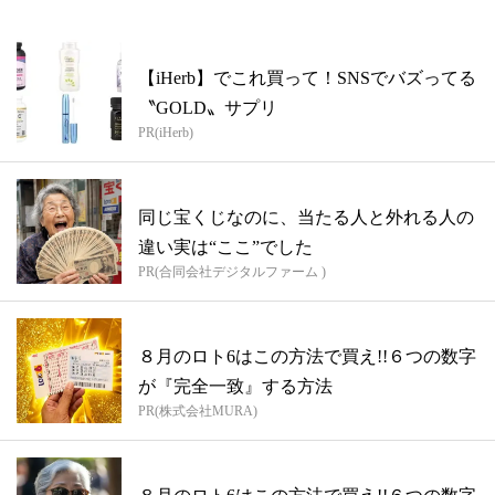
【iHerb】でこれ買って！SNSでバズってる
〝GOLD〟サプリ
PR(iHerb)
同じ宝くじなのに、当たる人と外れる人の
違い実は“ここ”でした
PR(合同会社デジタルファーム )
８月のロト6はこの方法で買え!!６つの数字
が『完全一致』する方法
PR(株式会社MURA)