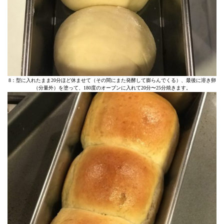
8：型に入れたまま20分ほど休ませて（その間にまた発酵して膨らんでくる）、最後に溶き卵
（分量外）を塗って、180度のオーブンに入れて20分〜25分焼きます。