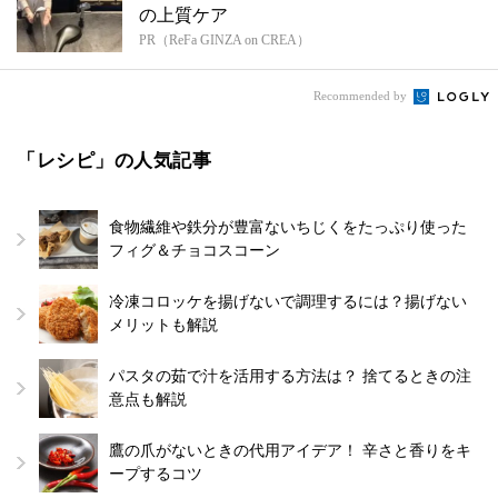
の上質ケア
PR（ReFa GINZA on CREA）
Recommended by
「レシピ」の人気記事
食物繊維や鉄分が豊富ないちじくをたっぷり使った
フィグ＆チョコスコーン
冷凍コロッケを揚げないで調理するには？揚げない
メリットも解説
パスタの茹で汁を活用する方法は？ 捨てるときの注
意点も解説
鷹の爪がないときの代用アイデア！ 辛さと香りをキ
ープするコツ