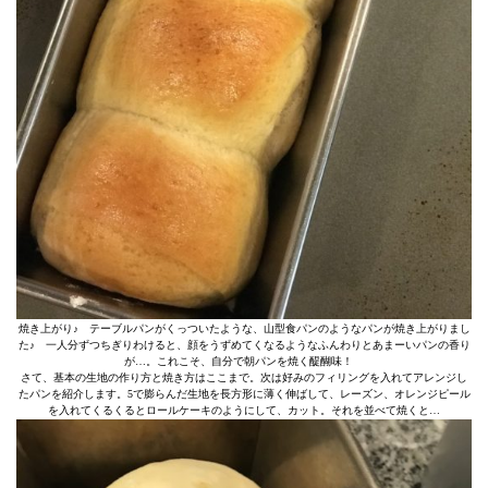
焼き上がり♪ テーブルパンがくっついたような、山型食パンのようなパンが焼き上がりまし
た♪ 一人分ずつちぎりわけると、顔をうずめてくなるようなふんわりとあまーいパンの香り
が…。これこそ、自分で朝パンを焼く醍醐味！
さて、基本の生地の作り方と焼き方はここまで。次は好みのフィリングを入れてアレンジし
たパンを紹介します。5で膨らんだ生地を長方形に薄く伸ばして、レーズン、オレンジピール
を入れてくるくるとロールケーキのようにして、カット。それを並べて焼くと…