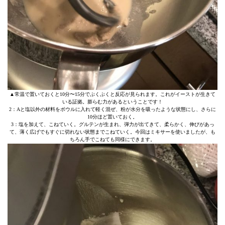
▲常温で置いておくと10分〜15分でぷくぷくと反応が見られます。これがイーストが生きて
いる証拠。膨らむ力があるということです！
2：Aと塩以外の材料をボウルに入れて軽く混ぜ、粉が水分を吸ったような状態にし、さらに
10分ほど置いておく。
3：塩を加えて、こねていく。グルテンが生まれ、弾力が出てきて、柔らかく、伸びがあっ
て、薄く広げでもすぐに切れない状態までこねていく。今回はミキサーを使いましたが、も
ちろん手でこねても同様にできます。