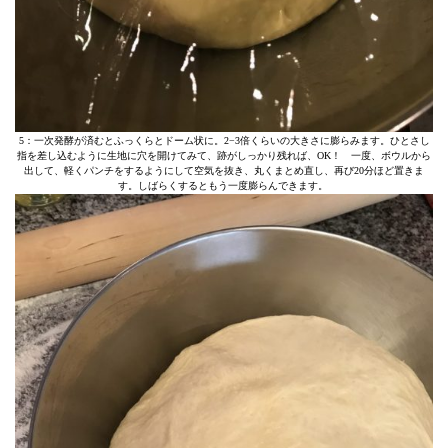
5：一次発酵が済むとふっくらとドーム状に。2−3倍くらいの大きさに膨らみます。ひとさし
指を差し込むように生地に穴を開けてみて、跡がしっかり残れば、OK！ 一度、ボウルから
出して、軽くパンチをするようにして空気を抜き、丸くまとめ直し、再び20分ほど置きま
す。しばらくするともう一度膨らんできます。