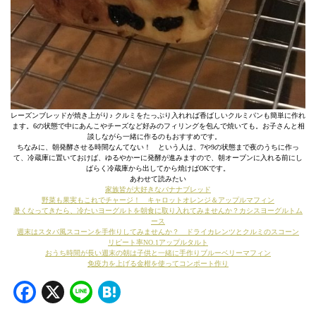
レーズンブレッドが焼き上がり♪ クルミをたっぷり入れれば香ばしいクルミパンも簡単に作れ
ます。6の状態で中にあんこやチーズなど好みのフィリングを包んで焼いても。お子さんと相
談しながら一緒に作るのもおすすめです。
ちなみに、朝発酵させる時間なんてない！ という人は、7や9の状態まで夜のうちに作っ
て、冷蔵庫に置いておけば、ゆるやかーに発酵が進みますので、朝オーブンに入れる前にし
ばらく冷蔵庫から出してから焼けばOKです。
あわせて読みたい
家族皆が大好きなバナナブレッド
野菜も果実もこれでチャージ！ キャロットオレンジ＆アップルマフィン
暑くなってきたら、冷たいヨーグルトを朝食に取り入れてみませんか？カシスヨーグルトム
ース
週末はスタバ風スコーンを手作りしてみませんか？ ドライカレンツとクルミのスコーン
リピート率NO.1アップルタルト
おうち時間が長い週末の朝は子供と一緒に手作りブルーベリーマフィン
免疫力を上げる金柑を使ってコンポート作り
Facebook
X
Line
Hatena