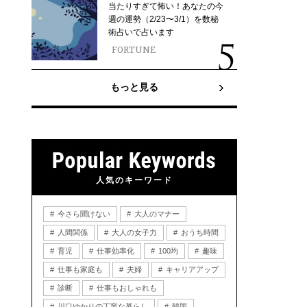
当たりすぎて怖い！あなたの今
週の運勢（2/23〜3/1）を数秘
術占いで占います
FORTUNE
もっと見る
人気のキーワード
今さら聞けない
大人のマナー
人間関係
大人の女子力
おうち時間
育児
仕事効率化
100均
趣味
仕事も家庭も
夫婦
キャリアアップ
診断
仕事もおしゃれも
川口ゆかりの丁寧な暮らし
韓国