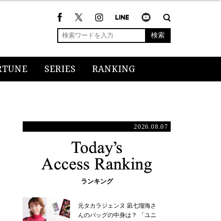
検索
RTUNE
SERIES
RANKING
2026.08.07
ランキング
元タカラジェンヌ 凪七瑠海さ
んのバッグの中身は？ 「ユニ