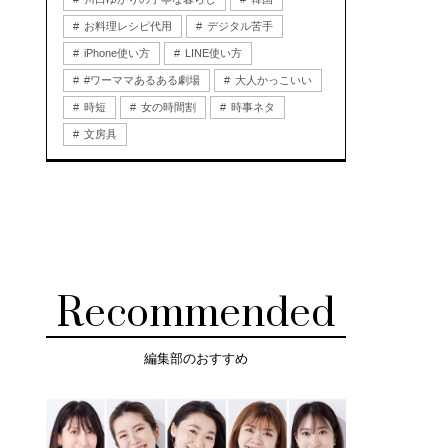
お料理レシピ代用
デジタル苦手
iPhone使い方
LINE使い方
#ワーママあるある劇場
大人かっこいい
時短
女の時間割
時事ネタ
文房具
Recommended
編集部のおすすめ