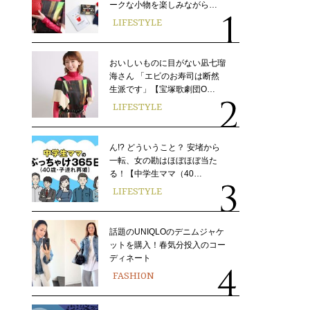
ークな小物を楽しみながら…
LIFESTYLE
おいしいものに目がない凪七瑠
海さん 「エビのお寿司は断然
生派です」【宝塚歌劇団O…
LIFESTYLE
ん!? どういうこと？ 安堵から
一転、女の勘はほぼほぼ当た
る！【中学生ママ（40…
LIFESTYLE
話題のUNIQLOのデニムジャケ
ットを購入！春気分投入のコー
ディネート
FASHION