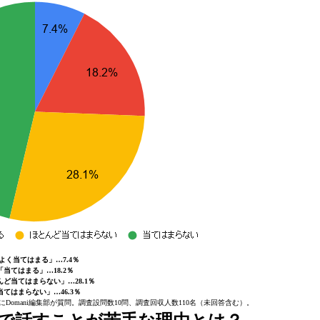
よく当てはまる」…7.4％
「当てはまる」…18.2％
んど当てはまらない」…28.1％
当てはまらない」…46.3％
にDomani編集部が質問。調査設問数10問、調査回収人数110名（未回答含む）。