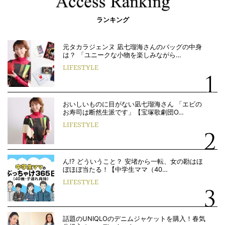
ランキング
元タカラジェンヌ 凪七瑠海さんのバッグの中身
は？ 「ユニークな小物を楽しみながら…
LIFESTYLE
おいしいものに目がない凪七瑠海さん 「エビの
お寿司は断然生派です」【宝塚歌劇団O…
LIFESTYLE
ん!? どういうこと？ 安堵から一転、女の勘はほ
ぼほぼ当たる！【中学生ママ（40…
LIFESTYLE
話題のUNIQLOのデニムジャケットを購入！春気