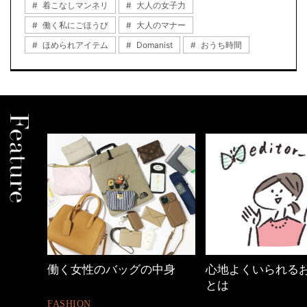
着こなしマンネリ
大人の女子力
働く私にごほうび
大人のマナー
ほめられアイテム
Domanist
おうち時間
ッグの中身
心地よくいられるおしゃれ
【ワーママ
とは
ュアル通勤