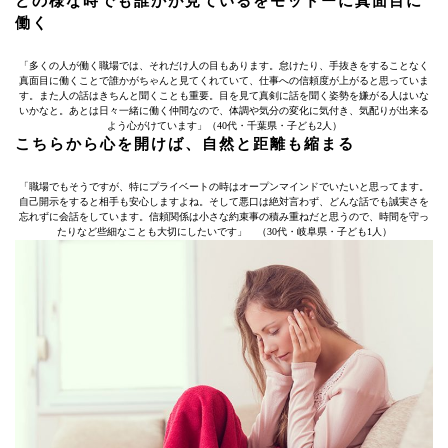
どの様な時でも誰かが見ているをモットーに真面目に
働く
「多くの人が働く職場では、それだけ人の目もあります。怠けたり、手抜きをすることなく
真面目に働くことで誰かがちゃんと見てくれていて、仕事への信頼度が上がると思っていま
す。また人の話はきちんと聞くことも重要。目を見て真剣に話を聞く姿勢を嫌がる人はいな
いかなと。あとは日々一緒に働く仲間なので、体調や気分の変化に気付き、気配りが出来る
よう心がけています」（40代・千葉県・子ども2人）
こちらから心を開けば、自然と距離も縮まる
「職場でもそうですが、特にプライベートの時はオープンマインドでいたいと思ってます。
自己開示をすると相手も安心しますよね。そして悪口は絶対言わず、どんな話でも誠実さを
忘れずに会話をしています。信頼関係は小さな約束事の積み重ねだと思うので、時間を守っ
たりなど些細なことも大切にしたいです」 （30代・岐阜県・子ども1人）