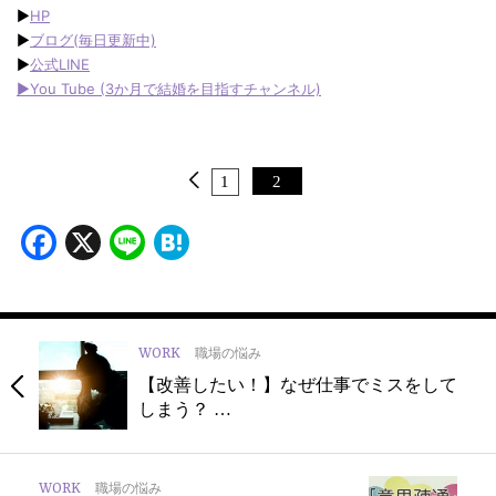
▶︎
HP
▶︎
ブログ(毎日更新中)
▶︎
公式LINE
▶︎
You Tube (3か月で結婚を目指すチャンネル)
1
2
Facebook
X
Line
Hatena
WORK
職場の悩み
【改善したい！】なぜ仕事でミスをして
しまう？ …
WORK
職場の悩み