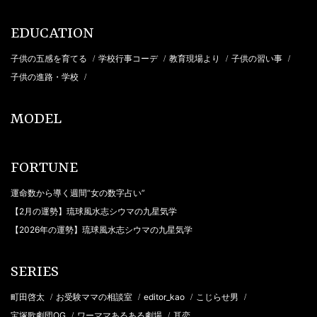
EDUCATION
子供の五感を育てる
学校行事コーデ
教育現場より
子供の習い事
/
/
/
/
子供の進路・学校
/
MODEL
FORTUNE
運命数から導く週間“女の数字占い”
【2月の運勢】琉球風水志シウマの九星気学
【2026年の運勢】琉球風水志シウマの九星気学
SERIES
町田啓太
お受験ママの相談室
editor_kao
こじらせ男
/
/
/
/
宝塚歌劇団OG
ワーママあるある劇場
耳恋
/
/