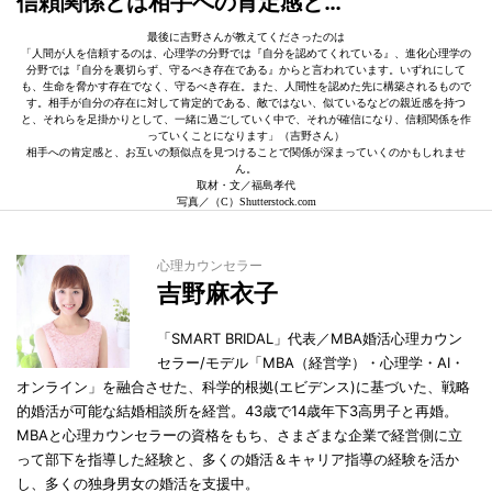
信頼関係とは相手への肯定感と…
最後に吉野さんが教えてくださったのは
「人間が人を信頼するのは、心理学の分野では『自分を認めてくれている』、進化心理学の
分野では『自分を裏切らず、守るべき存在である』からと言われています。いずれにして
も、生命を脅かす存在でなく、守るべき存在。また、人間性を認めた先に構築されるもので
す。相手が自分の存在に対して肯定的である、敵ではない、似ているなどの親近感を持つ
と、それらを足掛かりとして、一緒に過ごしていく中で、それが確信になり、信頼関係を作
っていくことになります」（吉野さん）
相手への肯定感と、お互いの類似点を見つけることで関係が深まっていくのかもしれませ
ん。
取材・文／福島孝代
写真／（C）Shutterstock.com
心理カウンセラー
吉野麻衣子
「SMART BRIDAL」代表／MBA婚活心理カウン
セラー/モデル「MBA（経営学）・心理学・AI・
オンライン」を融合させた、科学的根拠(エビデンス)に基づいた、戦略
的婚活が可能な結婚相談所を経営。43歳で14歳年下3高男子と再婚。
MBAと心理カウンセラーの資格をもち、さまざまな企業で経営側に立
って部下を指導した経験と、多くの婚活＆キャリア指導の経験を活か
し、多くの独身男女の婚活を支援中。