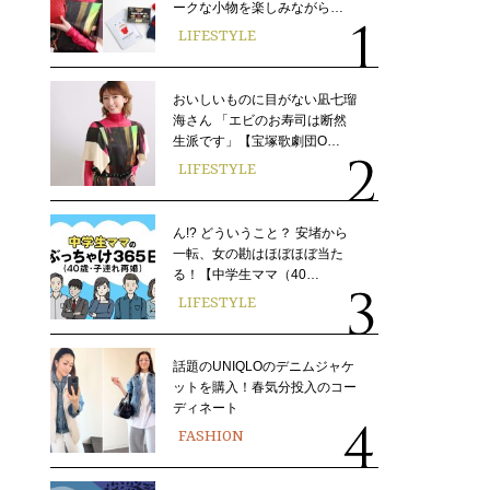
ークな小物を楽しみながら…
LIFESTYLE
おいしいものに目がない凪七瑠
海さん 「エビのお寿司は断然
生派です」【宝塚歌劇団O…
LIFESTYLE
ん!? どういうこと？ 安堵から
一転、女の勘はほぼほぼ当た
る！【中学生ママ（40…
LIFESTYLE
話題のUNIQLOのデニムジャケ
ットを購入！春気分投入のコー
ディネート
FASHION