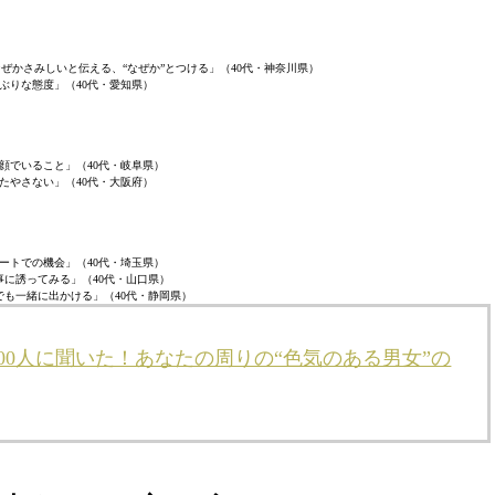
なぜかさみしいと伝える、“なぜか”とつける」（40代・神奈川県）
ぶりな態度」（40代・愛知県）
顔でいること」（40代・岐阜県）
たやさない」（40代・大阪府）
ートでの機会」（40代・埼玉県）
事に誘ってみる」（40代・山口県）
でも一緒に出かける」（40代・静岡県）
00人に聞いた！あなたの周りの“色気のある男女”の