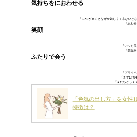
気持ちをにおわせる
「LINEが来るとなぜか嬉しくて来ないと
「思わせ
笑顔
「いつも笑
「笑顔を
ふたりで会う
「プライベ
「まずは食
「友だちとして
「色気の出し方」を女性1
特徴は？