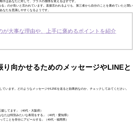
相手はあなたに対して、プラスの感情を覚えるはずです。
める」のが良いと言われています。直接言われるよりも、第三者から自分のことを褒めていたと聞い
あなたを意識しやすくなるようです。
るのが大事な理由や、上手に褒めるポイントを紹介
振り向かせるためのメッセージやLINEと
しています。どのようなメッセージやLINEを送ると効果的なのか、チェックしてみてください。
応援してます」（40代・大阪府）
あなたは特別みたいな表現をする」（40代・愛知県）
ってことを存分にアピールする」（40代・福岡県）