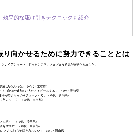
？ 効果的な駆け引きテクニックも紹介
を振り向かせるために努力できることとは
 というアンケートも行ったところ、さまざまな意見が寄せられました。
美容に力を入れる」（40代・京都府）
たり、自分が魅力的な人だとアピールする」（40代・愛知県）
相手が好きなものをチェックする」（40代・新潟県）
る努力をする」（30代・東京都）
さん話す」（40代・埼玉県）
会を増やす」（40代・東京都）
る。どんな時も笑顔を忘れない」（30代・岡山県）