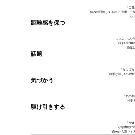
「ご飯
「休みの日何してるの？ 今度、一
「い
距離感を保つ
「しつこくない
「程よい距離
「適度に
話題
「なにげな
「相手が詳しい分野
気づかう
「気の利
「相手
駆け引きする
「かま
「小悪魔的に
「自分から送りす