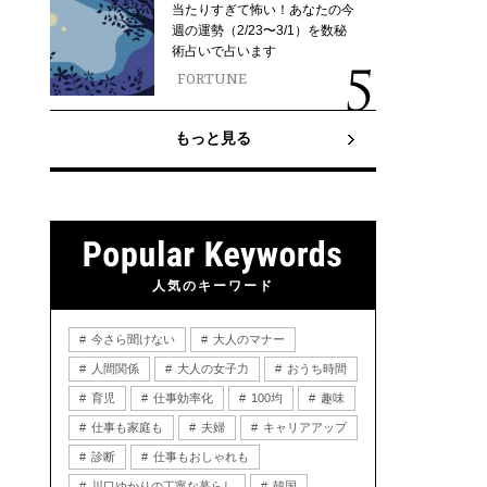
当たりすぎて怖い！あなたの今
週の運勢（2/23〜3/1）を数秘
術占いで占います
FORTUNE
もっと見る
人気のキーワード
今さら聞けない
大人のマナー
人間関係
大人の女子力
おうち時間
育児
仕事効率化
100均
趣味
仕事も家庭も
夫婦
キャリアアップ
診断
仕事もおしゃれも
川口ゆかりの丁寧な暮らし
韓国