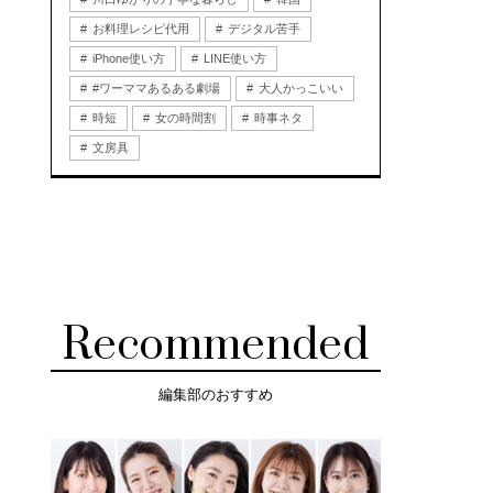
お料理レシピ代用
デジタル苦手
iPhone使い方
LINE使い方
#ワーママあるある劇場
大人かっこいい
時短
女の時間割
時事ネタ
文房具
Recommended
編集部のおすすめ