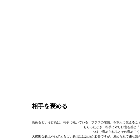
相手を褒める
褒めるという行為は、相手に抱いている「プラスの感情」を本人に伝えるこ
もらったとき、相手に対し好意を感じ「
つまり褒められるとその褒めてく
大袈裟な表現やわざとらしい表現には注意が必要ですが、褒められて嫌な気