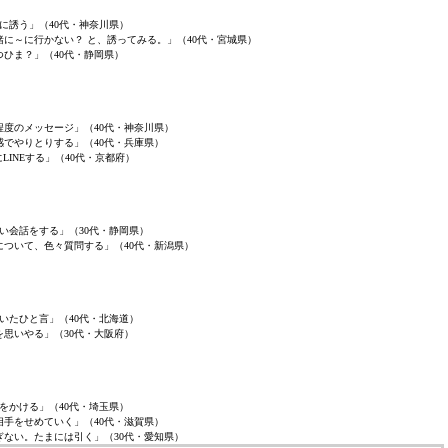
に誘う」（40代・神奈川県）
緒に～に行かない？ と、誘ってみる。」（40代・宮城県）
つひま？」（40代・静岡県）
程度のメッセージ」（40代・神奈川県）
感でやりとりする」（40代・兵庫県）
LINEする」（40代・京都府）
い会話をする」（30代・静岡県）
について、色々質問する」（40代・新潟県）
いたひと言」（40代・北海道）
を思いやる」（30代・大阪府）
をかける」（40代・埼玉県）
相手をせめていく」（40代・滋賀県）
ぎない。たまには引く」（30代・愛知県）