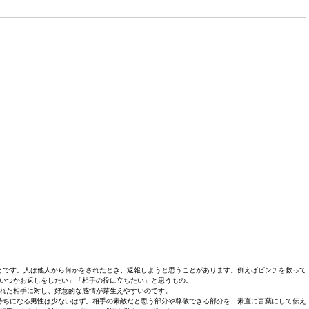
とです。人は他人から何かをされたとき、返報しようと思うことがあります。例えばピンチを救って
いつかお返しをしたい」「相手の役に立ちたい」と思うもの。
れた相手に対し、好意的な感情が芽生えやすいのです。
持ちになる男性は少ないはず。相手の素敵だと思う部分や尊敬できる部分を、素直に言葉にして伝え