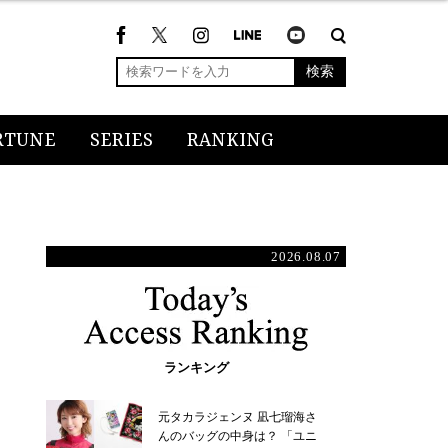
検索
RTUNE
SERIES
RANKING
2026.08.07
ランキング
元タカラジェンヌ 凪七瑠海さ
んのバッグの中身は？ 「ユニ