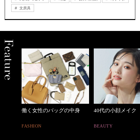
文房具
中身
40代の小顔メイク
【ワーママのきれ
ュアル通勤】
BEAUTY
FASHION