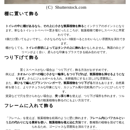
（C）Shutterstock.com
棚に置いて飾る
トイレの中に棚があるなら、その上に小さな観葉植物を飾る
とインテリアのポイントになり
ます。単なるトイレットペーパー置き場だったところが、観葉植物で癒やしスペースに早変
わりです。
1個だけ置いてもよいですし、小さなものなら2～3個並べるとかわいらしい雰囲気を演出でき
ます。
棚がなくても、
トイレの形状によってはタンクの上に飾れる
かもしれません。陶器の白とグ
リーンがよく合い、柔らかな印象をプラスできる組み合わせです。
つり下げて飾る
置くスペースがない場合は「つり下げて」飾る方法がおすすめです。
例えば、
タオルハンガーの端に小さな一輪挿しをつり下げれば、観葉植物を挿せるようにな
ります。
さらにジェルボールを入れ、水耕栽培にすると涼しげな雰囲気に。
また、
麻ひもで編んだプランツハンガーで、観葉植物をつり下げる
方法もあります。自然素
材を使うと、よりナチュラルな印象になり、カジュアル風や北欧風のアレンジにぴったりで
す。
賃貸などで穴を空けられない場合は、
突っ張り棒
を使えば、つり下げ場所を作れます。ツル
性の観葉植物を飾るのにもよい方法です。
フレームに入れて飾る
「フレーム」を使えば、観葉植物を絵画のように壁に飾れます。
フレーム内にパフカルとい
う土の代わりになる素材を使い、観葉植物を植え込む方法
です。数種類の植物を混ぜて植え
られるため、ゴージャスな雰囲気を演出できます。