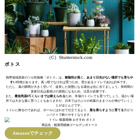
（C）Shutterstock.com
ポトス
熱帯地域原産のツル性植物「ポトス」は、
耐陰性が高く、あまり日光がない場所でも育ちや
すい
特徴があります。真っ暗でなければ育つため、窓があるトイレであればOKです。
ただし、葉の隙間が大きく空いて、徒長した状態になる場合は光に当てましょう。長時間の
直射日光は葉焼けの原因になるため、注意が必要です。
また、
最低気温8℃くらいまでは耐えられる
ため、冬場のトイレでも育つでしょう。温かい場
所では大きな葉に育つこともありますが、日本では小ぶりの幼葉のままツルが伸びていくこ
とがほとんどです。
トイレに飾るのであれば、ポールにはわせて仕立てるより、
葉を垂らすように育てる
方がコ
ンパクトで飾りやすくなります。
商品名：観賞用植物ゴールデンポトース
Amazonでチェック