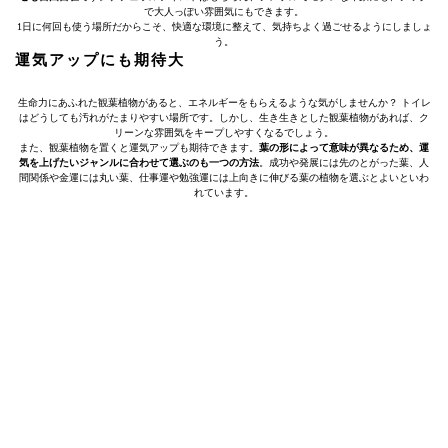
で大人っぽい雰囲気にもできます。
1日に何回も使う場所だからこそ、快適な環境に整えて、気持ちよく過ごせるようにしましょ
う。
運気アップにも期待大
生命力にあふれた観葉植物があると、エネルギーをもらえるような気がしませんか？ トイレ
はどうしても汚れがたまりやすい場所です。しかし、生き生きとした観葉植物があれば、ク
リーンな雰囲気をキープしやすくなるでしょう。
また、観葉植物を置くと運気アップも期待できます。
葉の形によって意味が異なるため、運
気を上げたいジャンルに合わせて選ぶのも一つの方法
。成功や発展には先のとがった葉、人
間関係や金運には丸い葉、仕事運や勉強運には上向きに伸びる葉の植物を選ぶとよいといわ
れています。