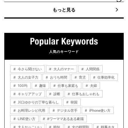
もっと見る
人気のキーワード
今さら聞けない
大人のマナー
人間関係
大人の女子力
おうち時間
育児
仕事効率化
100均
趣味
仕事も家庭も
夫婦
キャリアアップ
診断
仕事もおしゃれも
川口ゆかりの丁寧な暮らし
韓国
お料理レシピ代用
デジタル苦手
iPhone使い方
LINE使い方
#ワーママあるある劇場
大人かっこいい
時短
女の時間割
時事ネタ