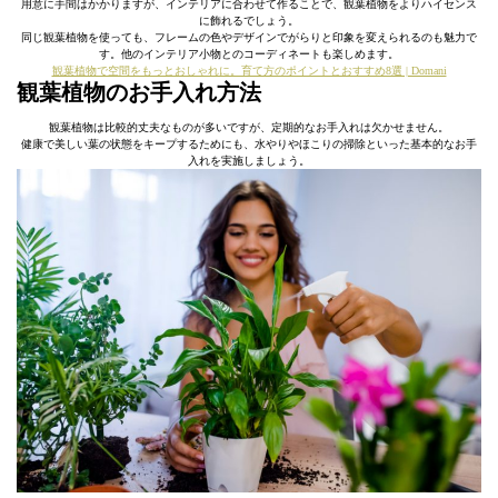
用意に手間はかかりますが、インテリアに合わせて作ることで、観葉植物をよりハイセンス
に飾れるでしょう。
同じ観葉植物を使っても、フレームの色やデザインでがらりと印象を変えられるのも魅力で
す。他のインテリア小物とのコーディネートも楽しめます。
観葉植物で空間をもっとおしゃれに。育て方のポイントとおすすめ8選 | Domani
観葉植物のお手入れ方法
観葉植物は比較的丈夫なものが多いですが、定期的なお手入れは欠かせません。
健康で美しい葉の状態をキープするためにも、水やりやほこりの掃除といった基本的なお手
入れを実施しましょう。