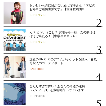
おいしいものに目がない凪七瑠海さん 「エビの
お寿司は断然生派です」【宝塚歌劇団O…
LIFESTYLE
ん!? どういうこと？ 安堵から一転、女の勘はほ
ぼほぼ当たる！【中学生ママ（40…
LIFESTYLE
話題のUNIQLOのデニムジャケットを購入！春気
分投入のコーディネート
FASHION
当たりすぎて怖い！あなたの今週の運勢
（2/23〜3/1）を数秘術占いで占います
FORTUNE