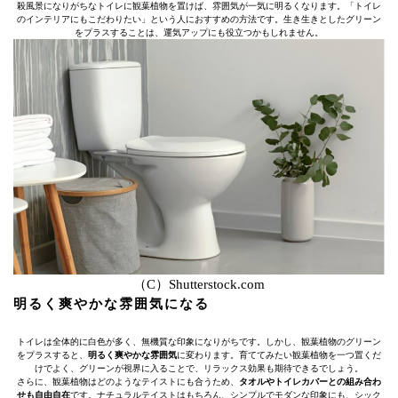
殺風景になりがちなトイレに観葉植物を置けば、雰囲気が一気に明るくなります。「トイレ
のインテリアにもこだわりたい」という人におすすめの方法です。生き生きとしたグリーン
をプラスすることは、運気アップにも役立つかもしれません。
（C）Shutterstock.com
明るく爽やかな雰囲気になる
トイレは全体的に白色が多く、無機質な印象になりがちです。しかし、観葉植物のグリーン
をプラスすると、
明るく爽やかな雰囲気
に変わります。育ててみたい観葉植物を一つ置くだ
けでよく、グリーンが視界に入ることで、リラックス効果も期待できるでしょう。
さらに、観葉植物はどのようなテイストにも合うため、
タオルやトイレカバーとの組み合わ
せも自由自在
です。ナチュラルテイストはもちろん、シンプルでモダンな印象にも、シック