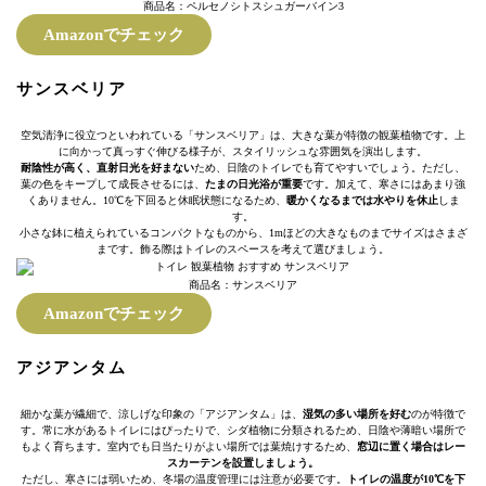
商品名：ペルセノシトスシュガーバイン3
Amazonでチェック
サンスベリア
空気清浄に役立つといわれている「サンスベリア」は、大きな葉が特徴の観葉植物です。上
に向かって真っすぐ伸びる様子が、スタイリッシュな雰囲気を演出します。
耐陰性が高く、直射日光を好まない
ため、日陰のトイレでも育てやすいでしょう。ただし、
葉の色をキープして成長させるには、
たまの日光浴が重要
です。加えて、寒さにはあまり強
くありません。10℃を下回ると休眠状態になるため、
暖かくなるまでは水やりを休止
しま
す。
小さな鉢に植えられているコンパクトなものから、1mほどの大きなものまでサイズはさまざ
まです。飾る際はトイレのスペースを考えて選びましょう。
商品名：サンスベリア
Amazonでチェック
アジアンタム
細かな葉が繊細で、涼しげな印象の「アジアンタム」は、
湿気の多い場所を好む
のが特徴で
す。常に水があるトイレにはぴったりで、シダ植物に分類されるため、日陰や薄暗い場所で
もよく育ちます。室内でも日当たりがよい場所では葉焼けするため、
窓辺に置く場合はレー
スカーテンを設置しましょう。
ただし、寒さには弱いため、冬場の温度管理には注意が必要です。
トイレの温度が10℃を下