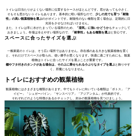
トイレは日当たりがよくない場所に位置するケースがほとんどです。窓があっても小さく、
そもそも窓がないトイレもあります。基本的に暗い場所なので、
少しの光でも育つ「耐陰
性」の高い観葉植物を選ぶ
のがポイントです。耐陰性のない種類を置く場合は、定期的に日
光浴をさせなければいけません。
また、トイレは常に水がたまっている場所のため、
「湿気」に強いかどうか
もチェックして
おきましょう。冬場は冷えやすい場所なので、
「耐寒性」もある種類を選ぶ
と安心です。
スペースに合ったサイズを選ぶ
一般家庭のトイレは、そう広い場所ではありません。存在感のある大きな観葉植物を置く
と、それだけでスペースが取られ、使い勝手が悪くなります。快適に過ごすためにも、観葉
植物はトイレに合ったサイズを選ぶことが重要です。
棚やフタ付きのタンクがある場合は、その上に乗せられる小ぶりなタイプを選ぶ
と飾りやす
く、邪魔にもなりません。
トイレにおすすめの観葉植物
観葉植物にはさまざまな種類があります。中でもトイレに向いている種類は「ポトス」「ア
イビー」「シュガーバイン」「サンスベリア」「アジアンタム」が代表的です。
それぞれどのような特徴があるかチェックし、好みの観葉植物を見つけましょう。