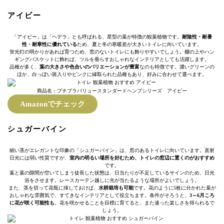
アイビー
「アイビー」は「ヘデラ」とも呼ばれる、星型の葉が特徴の観葉植物です。
耐陰性・耐暑
性・耐寒性に優れている
ため、夏と冬の寒暖差が大きいトイレに向いています。
蛍光灯の明かりがあれば育つため、窓のないトイレにも飾りやすいでしょう。棚の上やハン
ギングバスケットに飾れば、ツルを垂らすおしゃれなインテリアとしても活躍します。
品種が多く、
葉の大きさや色合いのバリエーションが豊富
なのも特徴です。濃いグリーンの
ほか、白っぽい斑入りやピンクに縁取られた品種もあり、好みに合わせて選べます。
商品名：プチプラバリュースタンダードヘンプシリーズ アイビー
Amazonでチェック
シュガーバイン
細い茎がエレガントな印象の「シュガーバイン」は、窓のあるトイレに向いています。直射
日光には弱い性質ですが、
室内の明るい場所を好むため、トイレの窓辺に置くのがおすすめ
です。
葉と葉の隙間が空いてしまう徒長した状態は、日当たりが不足しているサインのため、日光
浴をさせます。レースカーテン越しに光が当たるような場所がよいでしょう。
また、茎を切って花瓶に挿しておけば、
水耕栽培も可能
です。花のように5枚に分かれた葉が
おしゃれな雰囲気で、すてきなインテリアとして役立ちます。条件がそろうと、
3～6月ころ
に花が咲く可能性も
。花を咲かせることを目標に育てると、また違った楽しさを得られるで
しょう。