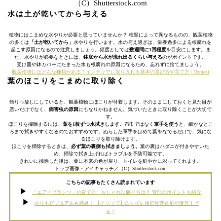
（C）Shutterstock.com
水は土が乾いてから与える
植物にはこまめな水やりが必要と思っていませんか？ 種類によって異なるものの、観葉植物
の多くは
「土が乾いてから」
水やりを行います。水の与え過ぎは、栄養過多による根腐れを
起こす原因になるので注意しましょう。頻度としては
数週間に1回程度
を目安にします。ま
た、水やりが必要なときには、
鉢底から水が流れ出るくらい与える
のがポイントです。
受け皿や鉢カバーにたまった水も根腐れの原因になるため、忘れずに捨てましょう。
観葉植物にはどんな種類がある？インテリアに取り入れる基本の選び方や育て方 | Domani
葉のほこりをこまめに取り除く
飾りっ放しにしていると、観葉植物にほこりが付着します。そのままにしておくと見た目が
悪いだけでなく、
病害虫の原因
にもなりかねません。気づいたときに取り除くことが大切で
す。
ほこりを掃除するには、
葉を1枚ずつ水拭きします。
布巾ではなく
軍手を使う
と、細かなとこ
ろまで拭きやすくなるのでおすすめです。ぬらした軍手をはめて葉をなでるだけで、気にな
るほこりを取り除けます。
ほこりを掃除するときは、
必ず葉の裏側も拭きましょう。
葉の裏はハダニが付きやすいた
め、掃除で拭き上げればトラブルを予防可能です。
きれいに掃除した後は、葉に本来の色が戻り、トイレを鮮やかに彩ってくれます。
トップ画像・アイキャッチ／（C）Shutterstock.com
こちらの記事もたくさん読まれています
「エアープランツ」の育て方、おしゃれな飾り方は？ 管理のポイントも紹介
香りもビジュアルも満点！ 【イソップ】のトイレ用消臭芳香剤が優秀すぎ
る！