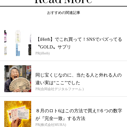
おすすめの関連記事
【iHerb】でこれ買って！SNSでバズってる
〝GOLD〟サプリ
PR(iHerb)
同じ宝くじなのに、当たる人と外れる人の
違い実は“ここ”でした
PR(合同会社デジタルファーム )
８月のロト6はこの方法で買え!!６つの数字
が『完全一致』する方法
PR(株式会社MURA)