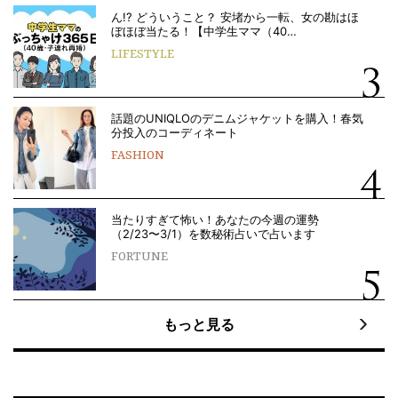
ん!? どういうこと？ 安堵から一転、女の勘はほ
ぼほぼ当たる！【中学生ママ（40…
LIFESTYLE
話題のUNIQLOのデニムジャケットを購入！春気
分投入のコーディネート
FASHION
当たりすぎて怖い！あなたの今週の運勢
（2/23〜3/1）を数秘術占いで占います
FORTUNE
もっと見る