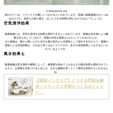
(C)Shutterstock.com
緑のカラーは、リラックスや癒しにつながるといわれています。部屋に観葉植物がひとつあ
るだけでも、気持ちが落ち着き、ほっとできる時間が増えるのではないでしょうか。
空気清浄効果
観葉植物には、空気を清浄する効果も期待できるといわれています。植物は光合成により酸
素を作り出しているので、部屋の空気を新鮮なものにしてくれるのだとか。
また植物は、根から吸い上げた水分を葉の気孔から水蒸気として放出するのだそう。植物の
蒸散による加湿効果は、それほど高くはないそうですが、多少の加湿効果につながるといわ
れているようです。
風水効果も
観葉植物は置き場所や種類によって、健康運を高めてくれるなどの風水効果も期待されてい
るそう。お部屋を活気づけるためにも、大きな植物を置くという選択は有効かもしれません
ね。
【寝室インテリア】どうする問題を解
決！リラックス空間をつくるポイント
と…