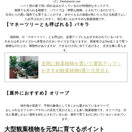
（C）Shutterstock.com
ハート型の葉で深い切れ込みが入っているのが特徴的なモンステラ。
南国でも見られる植物で、ハワイでは「神聖な植物」とされているのだそう。
日当たりの悪い場所でも育てることができ、水やりも土の表面が乾いたら与える程度でよい
ため手入れがしやすく、初心者にもおすすめな観葉植物です。
【マネーツリーとも呼ばれる】パキラ
「発財樹」や「マネーツリー」とも呼ばれ、金運アップにもおすすめされているパキラ。
大きさは卓上サイズから床置きの大きいサイズまでありますが、原産地では20m近くまで育つ
植物なのだとか。耐陰性がありますが、できるだけ日に当ててあげると、丈夫な株に育ちま
す。
玄関に観葉植物を置いて運気アップ｜
おすすめ観葉植物9選と注意点も
【屋外におすすめ】オリーブ
地中海が原産で、平和の象徴として古くから愛されているオリーブ。
おしゃれなカフェやヘアサロンの店先で見かけることも多い観葉植物です。オリーブは、日
光と風通しがよい場所を好むとされているため、屋外で育てるのに向いているといわれてい
ます。
大型観葉植物を元気に育てるポイント