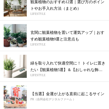
観葉植物のおすすめ12選｜選び方のポイン
トやお手入れ方法（まとめ）
LIFESTYLE
玄関に観葉植物を置いて運気アップ｜おす
すめ観葉植物9選と注意点も
LIFESTYLE
緑を取り入れて快適空間に！ トイレに置き
たい【観葉植物5選】＆【おしゃれな飾り
LIFESTYLE
方...
【当選】金運が上がる直前に起こるサイン
PR（合同会社デジタルファーム ）