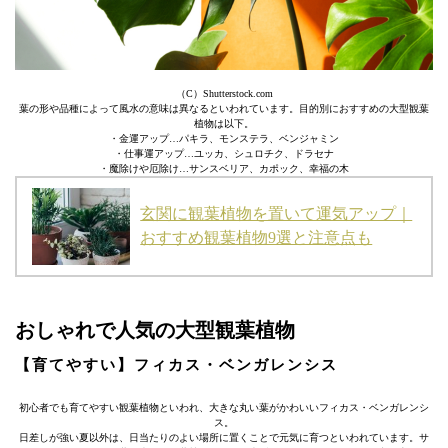
（C）Shutterstock.com
葉の形や品種によって風水の意味は異なるといわれています。目的別におすすめの大型観葉
植物は以下。
・金運アップ…パキラ、モンステラ、ベンジャミン
・仕事運アップ…ユッカ、シュロチク、ドラセナ
・魔除けや厄除け…サンスベリア、カポック、幸福の木
玄関に観葉植物を置いて運気アップ｜
おすすめ観葉植物9選と注意点も
おしゃれで人気の大型観葉植物
【育てやすい】フィカス・ベンガレンシス
初心者でも育てやすい観葉植物といわれ、大きな丸い葉がかわいいフィカス・ベンガレンシ
ス。
日差しが強い夏以外は、日当たりのよい場所に置くことで元気に育つといわれています。サ