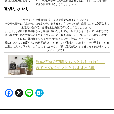
また観葉植物にとって、エアコンやヒーターの風が直接当たることはストレスになるため、
できる限り避けるようにしましょう。
適切な水やり
「水やり」も観葉植物を育てる上で重要なポイントになります。
水やりの基本は「土が乾いたら水やり」をするというものですが、品種によって必要な水の
量は変わるので、適切な量と頻度で与えるようにしましょう。
また、同じ品種の観葉植物を同じ場所に置いたとしても、鉢の大きさによって土の乾き方が
変わります。鉢が大きいと土の量も増えるため、乾きはゆっくりになるといわれています。
他にも、葉の様子を見て水やりのタイミングを計ることもできます。
葉はピンとして45度くらいの角度がついていることが理想とされますが、水が不足している
と重力に負けて下を向くようになるのだそう。「葉に元気がない」と感じたときが水やりの
タイミングです。
観葉植物で空間をもっとおしゃれに。
育て方のポイントとおすすめ8選
Facebook
X
Line
Hatena