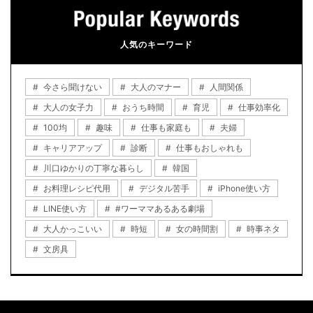
人気のキーワード
今さら聞けない
大人のマナー
人間関係
大人の女子力
おうち時間
育児
仕事効率化
100均
趣味
仕事も家庭も
夫婦
キャリアアップ
診断
仕事もおしゃれも
川口ゆかりの丁寧な暮らし
韓国
お料理レシピ代用
デジタル苦手
iPhone使い方
LINE使い方
#ワーママあるある劇場
大人かっこいい
時短
女の時間割
時事ネタ
文房具