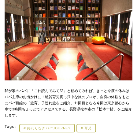
我が家のパパに「これ読んでみて♡」と勧めてみれば、きっと今度の休みは
パパ主導のお出かけに！絶賛育児真っ只中な旅のプロが、自身の体験をもと
にパパ目線の「旅育」子連れ旅をご紹介。11回目となる今回は東京都心から
車で3時間ちょっとでアクセスできる、長野県松本市の「松本十帖」をご紹介
します。
Tags：
終わりなきパパJOURNEY
育児