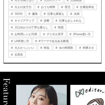
今さら聞けない
大人のマナー
人間関係
大人の女子力
おうち時間
育児
仕事効率化
100均
趣味
仕事も家庭も
夫婦
キャリアアップ
診断
仕事もおしゃれも
川口ゆかりの丁寧な暮らし
韓国
お料理レシピ代用
デジタル苦手
iPhone使い方
LINE使い方
#ワーママあるある劇場
大人かっこいい
時短
女の時間割
時事ネタ
文房具