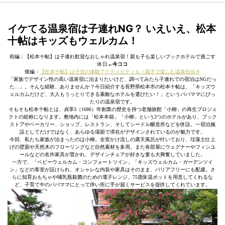
イケてる温泉宿は子連れNG？ いえいえ、松本
十帖はキッズもウェルカム！
前編：【松本十帖】は子連れ歓迎なおしゃれ温泉宿！親も子も楽しいブックホテルで過ごす
休日
←今ココ
後編：
【松本十帖】は子供の体験アクティビティも！親子で楽しむ温泉街歩き
「家族でデザイン性の高い温泉宿に泊まりたいけど、調べてみたら子連れでの宿泊はNGだっ
た…」。そんな経験、ありませんか？今日紹介する長野県松本市の松本十帖は、「キッズウ
ェルカムだけど、大人もうっとりできる素敵なホテルを選びたい！」というパパママにぴっ
たりの温泉宿です。
そもそも松本十帖とは、貞享3（1686）年創業の歴史を持つ老舗旅館「小柳」の再生プロジェ
クトの総称になります。敷地内には「松本本箱」「小柳」という2つのホテルがあり、ブック
ストアやベーカリー、ショップ、レストラン、そしてシードル醸造所などを併設。一宿泊施
設としてだけではなく、あらゆる場面で滞在がデザインされているのが魅力です。
今回、私たち家族が泊まったのは小柳。全室かけ流しの露天風呂が付いており、珪藻土仕上
げの壁面や天然木のフローリングなど自然素材を多用。また各部屋にウェグナーやフィンユ
ールなどの名作家具が置かれ、デザインチェアが好きな妻も大興奮していました。
一方で、「ベビーウェルカム・コンフォートツイン」「キッズウェルカム・ガーデンツイ
ン」などの客室が設けられ、オシャレな内装や家具はそのまま、バリアフリーにも配慮。さ
らに知育おもちゃや哺乳瓶殺菌のための電子レンジ、75度保温ポットを用意してくれるな
ど、子育て中のパパママにとって痒い所に手が届くサービスを提供してくれています。