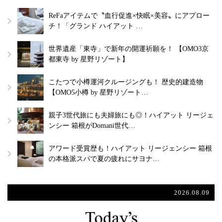
ReFaアイテムで〝血行促進×快眠×美容〟にアプロー
チ！「グランド ハイアット …
世界遺産「東寺」で新年の開運祈願を！ 【OMO3京
都東寺 by 星野リゾート】
こたつで小樽運河クルージングも！ 歴史的建造物
【OMO5小樽 by 星野リゾート…
親子3世代旅にも夫婦旅にも◎！ハイアット リージェ
ンシー 箱根がDomani世代…
アワード受賞歴も！ハイアット リージェンシー 箱根
の本格派スパで夏の疲れにサヨナ…
2026.08.09