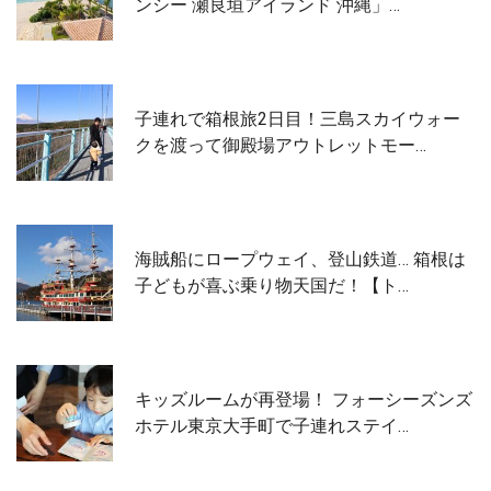
ンシー 瀬良垣アイランド 沖縄」…
子連れで箱根旅2日目！三島スカイウォー
クを渡って御殿場アウトレットモー…
海賊船にロープウェイ、登山鉄道… 箱根は
子どもが喜ぶ乗り物天国だ！【ト…
キッズルームが再登場！ フォーシーズンズ
ホテル東京大手町で子連れステイ…