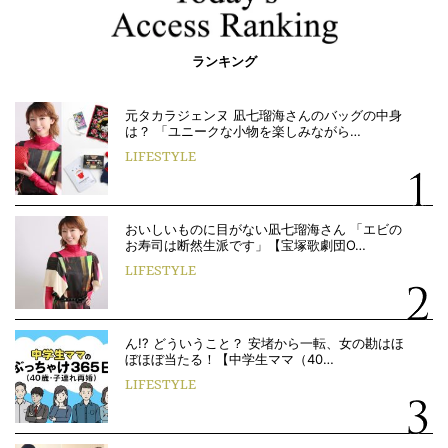
ランキング
元タカラジェンヌ 凪七瑠海さんのバッグの中身
は？ 「ユニークな小物を楽しみながら…
LIFESTYLE
おいしいものに目がない凪七瑠海さん 「エビの
お寿司は断然生派です」【宝塚歌劇団O…
LIFESTYLE
ん!? どういうこと？ 安堵から一転、女の勘はほ
ぼほぼ当たる！【中学生ママ（40…
LIFESTYLE