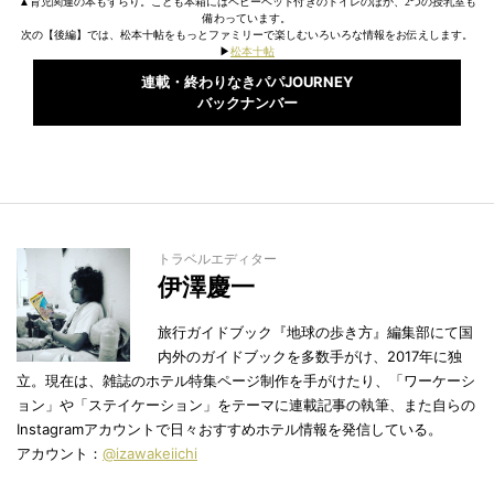
▲育児関連の本もずらり。こども本箱にはベビーベッド付きのトイレのほか、2つの授乳室も
備わっています。
次の【後編】では、松本十帖をもっとファミリーで楽しむいろいろな情報をお伝えします。
▶︎
松本十帖
連載・終わりなきパパJOURNEY
バックナンバー
トラベルエディター
伊澤慶一
旅行ガイドブック『地球の歩き方』編集部にて国
内外のガイドブックを多数手がけ、2017年に独
立。現在は、雑誌のホテル特集ページ制作を手がけたり、「ワーケーシ
ョン」や「ステイケーション」をテーマに連載記事の執筆、また自らの
Instagramアカウントで日々おすすめホテル情報を発信している。
アカウント：
@izawakeiichi