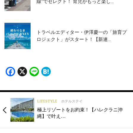
線”でセレクト！ 育児がもっと楽し…
トラベルエディター・伊澤慶一の「旅育プ
ロジェクト」がスタート！【新連…
Facebook
X
Line
Hatena
LIFESTYLE
ホテルステイ
極上リゾートをお約束！【ハレクラニ沖
縄】で叶え…