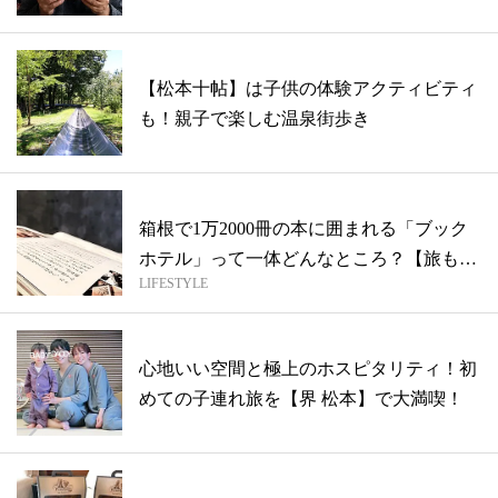
【松本十帖】は子供の体験アクティビティ
も！親子で楽しむ温泉街歩き
箱根で1万2000冊の本に囲まれる「ブック
ホテル」って一体どんなところ？【旅も
LIFESTYLE
食...
心地いい空間と極上のホスピタリティ！初
めての子連れ旅を【界 松本】で大満喫！