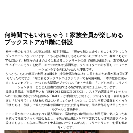
何時間でもいれちゃう！家族全員が楽しめる
ブックストアが1階に併設
松本十帖のもうひとつの宿泊施設、松本本箱は、「豊かな知と出会う」をコンセプトにした
ブックホテルになっています。こちらは小柳よりもさらに尖ったデザインで、客室にあえて
TVは置かず、解体そのままのように見えるコンクリートの壁（実際は研磨され、左官職人が
仕上げているそう）を使用。エッジの効いた雰囲気は、クリエイターの方が籠もってワーケ
ーションをするのにぴったりな印象です。
もっともこちらの客室の利用は9歳以上（小学校高学年以上）に限られるため我が家は宿泊不
可だったのですが、1階にあるブックストアはファミリーでも利用可能。「本の世界に浸か
る」をコンセプトに、かつての大浴場がブックバス「オトナ本箱」「こども本箱」にリノベ
ーションされ、とことん読書に没頭できる魅力的な空間に仕上がっています。
設計は谷尻誠・吉田愛率いる「SUPPOSE DESIGN OFFICE」、ストアの選書＆ディレクショ
ンの一部は幅允孝が代表を務める「BACH」が手掛けたと聞くと、デザイン好き・書店好きの
方も「どうりで！」と唸るのではないでしょうか？もっとも、こども本箱の暖簾をくぐった
子供たちは、所狭しに並んだ絵本や図鑑にただただ目を輝かせ、元浴槽部分を活用したボー
ルプールに無我夢中。
ここに置かれている本はすべて購入可能で、宿泊者は24時間自由に利用可能。気に入った本
を買って部屋でゆっくり読むもよし、子供が寝た後はパパママ交代でしっぽり読書タイムを
設けるもよし。ちなみに夜のオトナ本箱はバータイムがあり、フリードリンクでお酒も飲め
ちゃいます。