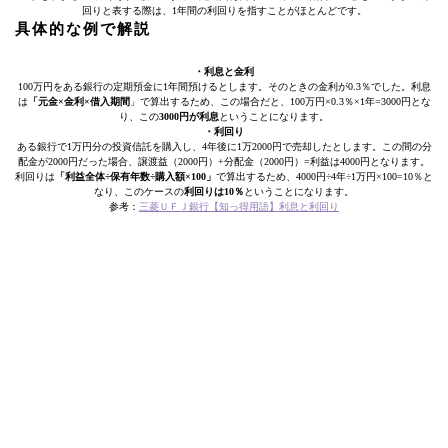
回りと表する際は、1年間の利回りを指すことがほとんどです。
具体的な例で解説
・利息と金利
100万円をある銀行の定期預金に1年間預けるとします。そのときの金利が0.3％でした。利息
は
「元金×金利×借入期間
」で算出するため、この場合だと、100万円×0.3％×1年=3000円とな
り、この
3000円が利息
ということになります。
・利回り
ある銀行で1万円分の投資信託を購入し、4年後に1万2000円で売却したとします。この間の分
配金が2000円だった場合、譲渡益（2000円）+分配金（2000円）=利益は4000円となります。
利回りは
「利益全体÷保有年数÷購入額×100」
で算出するため、4000円÷4年÷1万円×100=10％と
なり、このケースの
利回りは10％
ということになります。
参考：
三菱ＵＦＪ銀行【知っ得用語】利息と利回り