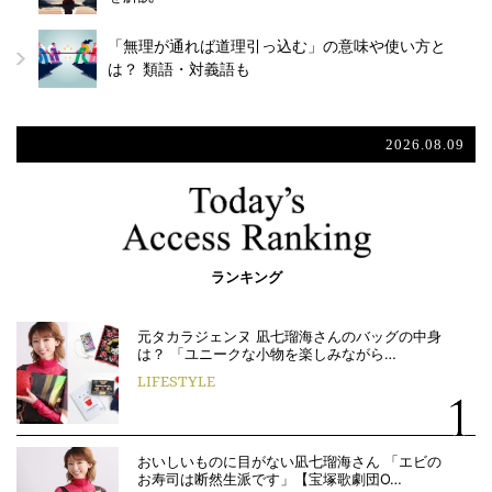
「無理が通れば道理引っ込む」の意味や使い方と
は？ 類語・対義語も
2026.08.09
ランキング
元タカラジェンヌ 凪七瑠海さんのバッグの中身
は？ 「ユニークな小物を楽しみながら…
LIFESTYLE
おいしいものに目がない凪七瑠海さん 「エビの
お寿司は断然生派です」【宝塚歌劇団O…