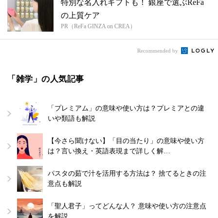
特別な名入れギフトも！ 銀座で選ぶReFa
の上質ケア
PR（ReFa GINZA on CREA）
Recommended by
「雑学」の人気記事
「プレミアム」の意味や使い方は？プレミアとの違
いや類語も解説
【今さら聞けない】「目の当たり」の意味や使い方
は？言い換え・英語表現まで詳しく解…
パスタの茹で汁を活用する方法は？ 捨てるときの注
意点も解説
「聖人君子」ってどんな人？ 意味や使い方の注意点
を解説