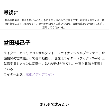
最後に
お金の貸借や、お金を預け入れたときに上乗せされるのが利息です。利息は金利や元金、貸
借の期間によって変わります。金利や利回りとの違いを知り、資産形成や家計管理に上手く
活用してくださいね。
益田瑛己子
ライター・キャリアコンサルタント・ファイナンシャルプランナー。金
融機関の営業職として長年勤務し、現在はライター（ブック・Web）と
就職支援をメインに活動中。3人の子供が自立し、仕事と趣味を謳歌し
ている。
ライター所属：
京都メディアライン
あわせて読みたい