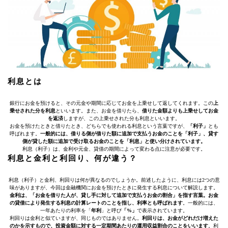
利息とは
銀行にお金を預けると、その元金や期間に応じてお金を上乗せして返してくれます。この
上
乗せされた分を利息
といいます。また、お金を借りたら、
借りた金額よりも上乗せしてお金
を返済
しますが、この上乗せされた分も利息といいます。
お金を預けたときと借りたとき、どちらでも使われる利息という言葉ですが、
「利子」
とも
呼ばれます。
一般的には、借りる側が借りた額に追加で支払うお金のことを「利子」、貸す
側が貸した額に追加で受け取るお金のことを「利息」と使い分けされています。
利息（利子）は、金利や元金、貸借の期間によって変わる点に注意が必要です。
利息と金利と利回り、何が違う？
利息（利子）と金利、利回りは何が異なるのでしょうか。前述したように、利息には2つの意
味がありますが、今回は金融機関にお金を預けたときに発生する利息について解説します。
金利は、「お金を借りた人が、貸し手に対して追加で支払うお金の割合」を指す言葉。お金
の貸借により発生する利息の計算レートのことを指し、利率とも呼ばれます
。一般的には、
一年あたりの利率を「
年利
」と呼び
「%」
で表示されています。
利回りは金利と似ていますが、同じものではありません。
利回りは、お金がどれだけ増えた
のかを示すもので、投資金額に対する一定期間あたりの運用収益割合のことをいいます
。利