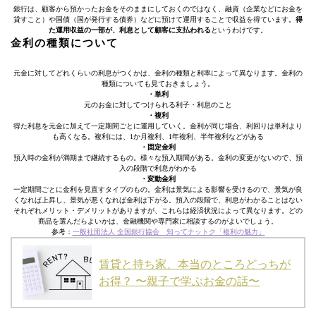
銀行は、顧客から預かったお金をそのままにしておくのではなく、融資（企業などにお金を
貸すこと）や国債（国が発行する債券）などに預けて運用することで収益を得ています。
得
た運用収益の一部が、利息として顧客に支払われる
というわけです。
金利の種類について
元金に対してどれくらいの利息がつくかは、金利の種類と利率によって異なります。金利の
種類についても見ておきましょう。
・単利
元のお金に対してつけられる利子・利息のこと
・複利
得た利息を元金に加えて一定期間ごとに運用していく。金利が同じ場合、利回りは単利より
も高くなる。複利には、1か月複利、1年複利、半年複利などがある
・固定金利
預入時の金利が満期まで継続するもの。様々な預入期間がある。金利の変更がないので、預
入の段階で利息がわかる
・変動金利
一定期間ごとに金利を見直すタイプのもの。金利は景気による影響を受けるので、景気が良
くなれば上昇し、景気が悪くなれば金利は下がる。預入の段階で、利息がわかることはない
それぞれメリット・デメリットがありますが、これらは経済状況によって異なります。どの
商品を選んだらよいかは、金融機関や専門家に相談するのがよいでしょう。
参考：
一般社団法人 全国銀行協会 知ってナットク「複利の魅力」
賃貸と持ち家、本当のところどっちが
お得？ 〜親子で学ぶお金の話〜