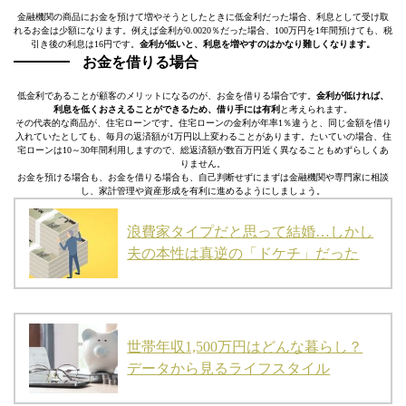
金融機関の商品にお金を預けて増やそうとしたときに低金利だった場合、利息として受け取
れるお金は少額になります。例えば金利が0.0020％だった場合、100万円を1年間預けても、税
引き後の利息は16円です。
金利が低いと、利息を増やすのはかなり難しくなります。
お金を借りる場合
低金利であることが顧客のメリットになるのが、お金を借りる場合です。
金利が低ければ、
利息を低くおさえることができるため、借り手には有利
と考えられます。
その代表的な商品が、住宅ローンです。住宅ローンの金利が年率1％違うと、同じ金額を借り
入れていたとしても、毎月の返済額が1万円以上変わることがあります。たいていの場合、住
宅ローンは10～30年間利用しますので、総返済額が数百万円近く異なることもめずらしくあ
りません。
お金を預ける場合も、お金を借りる場合も、自己判断せずにまずは金融機関や専門家に相談
し、家計管理や資産形成を有利に進めるようにしましょう。
浪費家タイプだと思って結婚…しかし
夫の本性は真逆の「ドケチ」だった
世帯年収1,500万円はどんな暮らし？
データから見るライフスタイル