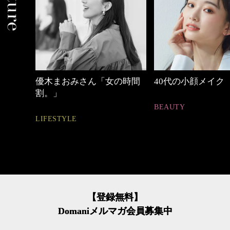
中身
優木まおみさん「女の時間
40代の小顔メイク
割。」
BEAUTY
LIFESTYLE
【登録無料】
Domaniメルマガ会員募集中