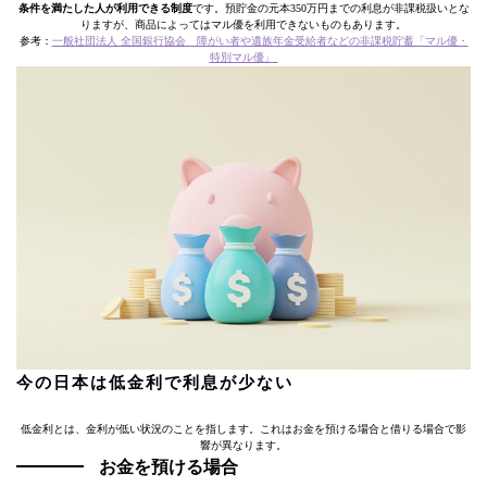
条件を満たした人が利用できる制度
です。預貯金の元本350万円までの利息が非課税扱いとな
りますが、商品によってはマル優を利用できないものもあります。
参考：
一般社団法人 全国銀行協会 障がい者や遺族年金受給者などの非課税貯蓄「マル優・
特別マル優」
今の日本は低金利で利息が少ない
低金利とは、金利が低い状況のことを指します。これはお金を預ける場合と借りる場合で影
響が異なります。
お金を預ける場合