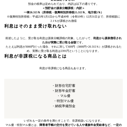
預金の税率は定められており、内訳は以下の通りです。
＜預貯金の源泉分離課税：内訳＞
一律20.315％（所得税・復興特別所得税15.315％、地方税5％）
※復興特別所得税：平成25年1月1日から平成49年（令和19年）12月31日まで、所得税額に
2.1％が課税され徴収
利息はそのまま受け取れない
前述したように、受け取る利息は源泉分離課税の対象。したがって、
利息から源泉徴収され
た分が実際に受け取る金額
です。
たとえば利息が3000円だった場合、それに対して609円（3000円×20.315％）が課税されるた
め、実際に受け取る利息は2391円ということになります。
利息が非課税になる商品とは
利息が非課税になる商品もあります。
・財形住宅貯蓄
・財形年金貯蓄
・マル優
・特別マル優
・納税準備預金
いずれも一定の条件を満たすことで、非課税扱いになります。
マル優・特別マル優とは、
障害者手帳の交付を受けている人や遺族年金受給者など、一定の