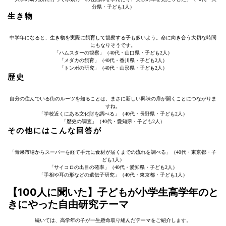
分県・子ども1人）
生き物
中学年になると、生き物を実際に飼育して観察する子も多いよう。命に向き合う大切な時間
にもなりそうです。
「ハムスターの観察」（40代・山口県・子ども2人）
「メダカの飼育」（40代・香川県・子ども2人）
「トンボの研究」（40代・山形県・子ども2人）
歴史
自分の住んでいる街のルーツを知ることは、まさに新しい興味の扉が開くことにつながりま
すね。
「学校近くにある文化財を調べる」（40代・長野県・子ども2人）
「歴史の調査」（40代・愛知県・子ども2人）
その他にはこんな回答が
「青果市場からスーパーを経て手元に食材が届くまでの流れを調べる」（40代・東京都・子
ども1人）
「サイコロの出目の確率」（40代・愛知県・子ども2人）
「手相や耳の形などの遺伝子研究」（40代・東京都・子ども1人）
【100人に聞いた】子どもが小学生高学年のと
きにやった自由研究テーマ
続いては、高学年の子が一生懸命取り組んだテーマをご紹介します。