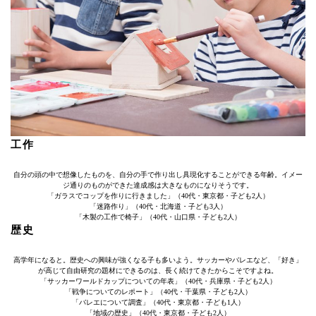
工作
自分の頭の中で想像したものを、自分の手で作り出し具現化することができる年齢。イメー
ジ通りのものができた達成感は大きなものになりそうです。
「ガラスでコップを作りに行きました」（40代・東京都・子ども2人）
「迷路作り」（40代・北海道・子ども3人）
「木製の工作で椅子」（40代・山口県・子ども2人）
歴史
高学年になると。歴史への興味が強くなる子も多いよう。サッカーやバレエなど、「好き」
が高じて自由研究の題材にできるのは、長く続けてきたからこそですよね。
「サッカーワールドカップについての年表」（40代・兵庫県・子ども2人）
「戦争についてのレポート」（40代・千葉県・子ども2人）
「バレエについて調査」（40代・東京都・子ども1人）
「地域の歴史」（40代・東京都・子ども2人）