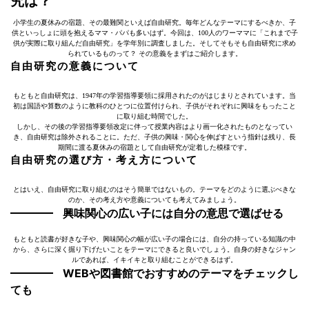
究は？
小学生の夏休みの宿題、その最難関といえば自由研究。毎年どんなテーマにするべきか、子
供といっしょに頭を抱えるママ・パパも多いはず。今回は、100人のワーママに「これまで子
供が実際に取り組んだ自由研究」を学年別に調査しました。そしてそもそも自由研究に求め
られているものって？ その意義をまずはご紹介します。
自由研究の意義について
もともと自由研究は、1947年の学習指導要領に採用されたのがはじまりとされています。当
初は国語や算数のように教科のひとつに位置付けられ、子供がそれぞれに興味をもったこと
に取り組む時間でした。
しかし、その後の学習指導要領改定に伴って授業内容はより画一化されたものとなってい
き、自由研究は除外されることに。ただ、子供の興味・関心を伸ばすという指針は残り、長
期間に渡る夏休みの宿題として自由研究が定着した模様です。
自由研究の選び方・考え方について
とはいえ、自由研究に取り組むのはそう簡単ではないもの。テーマをどのように選ぶべきな
のか、その考え方や意義についても考えてみましょう。
興味関心の広い子には自分の意思で選ばせる
もともと読書が好きな子や、興味関心の幅が広い子の場合には、自分の持っている知識の中
から、さらに深く掘り下げたいことをテーマにできると良いでしょう。自身の好きなジャン
ルであれば、イキイキと取り組むことができるはず。
WEBや図書館でおすすめのテーマをチェックし
ても