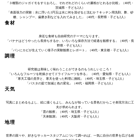
「３種類のジャガイモをすりおろし、それぞれどのくらいの澱粉がとれるか比較」（40代・
茨城県・子ども2人）
「表面張力の実験：水に浮いた1円玉は水に何を混ぜると沈むか？キッチン用洗剤、酢、砂
糖、シャンプー、歯磨き剤などを入れてみました」（40代・長野県・子ども2人）
食材
身近な食材も自由研究のテーマになります。
「バナナはどうやったら長持ちするか、いろいろな保存方法で経過を観察する」（40代・長
野県・子ども3人）
「パンにカビが生えていく様子の実験観察とレポート」（40代・東京都・子ども2人）
調理
研究後は美味しく味わうことができるのもうれしいところ！
「いろんなフルーツを乾燥させてドライフルーツを作る」 （40代・愛知県・子ども1人）
「寒天工場の見学と、寒天を使った料理に挑戦」（40代・埼玉県・子ども2人）
「パスタの茹で加減と色の変化」（40代・福岡県・子ども3人）
天気
写真にまとめるもよし、絵に描くもよし、みんなが知っている景色だからこそ表現方法に工
夫が求められます。
「雲の観察」（40代・埼玉県・子ども2人）
「天体観測」（40代・大阪府・子ども1人）
地理
世界の国々や、好きなサッカースタジアムについて調べれば、一気に自分の世界を広げる経