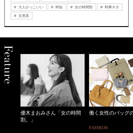
大人かっこいい
時短
女の時間割
時事ネタ
文房具
の時間
働く女性のバッグの中身
40代の小顔メイク
FASHION
BEAUTY