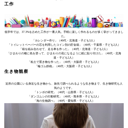
工作
低学年では、37.3%を占めた工作が一番人気。手軽に楽しく作れるものが多く挙がってきまし
た。
「カレンダー作り」（40代・北海道・子ども3人）
「トイレットペーパーの芯を利用したコイン別の貯金箱」（40代・千葉県・子ども2人）
「箱を組み合わせて、走る車を作った」（40代・北海道・子ども2人）
「ひまわりの種に色を塗って、ひまわりの花になるように紙に貼り付けた」（40代・北海
道・子ども2人）
「粘土で置き物を作った」（40代・大阪府・子ども2人）
「輪ゴム鉄砲」（40代・大阪府・子ども3人）
生き物観察
近所の公園にいる身近な生き物から、旅先で調べられるような生き物まで、生き物研究も人
気のようです。
「トンボの研究」（40代・山形県・子ども2人）
「ダンゴムシの行動研究」（40代・熊本県・子ども2人）
「海の生物調べ」（40代・愛知県・子ども1人）