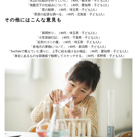
「火山の仕組みを作っていた」（40代・栃木県・子ども2人）
「地盤沈下の仕組みについて」（40代・愛知県・子ども2人）
「星の観察」（40代・埼玉県・子ども2人）
「星座の起源を調べる」（40代・北海道・子ども2人）
その他にはこんな意見も
「新聞作り」（40代・埼玉県・子ども2人）
「小笠原旅行記」（40代・千葉県・子ども2人）
「近所のゴミの量」（40代・埼玉県・子ども3人）
「各地方の果物について」（40代・新潟県・子ども1人）
「YouTubeで教えていた通りに、上手に絵を描けるか検証」（40代・愛知県・子ども1人）
「身近にあるものを顕微鏡で観察してスケッチする」（40代・長野県・子ども3人）