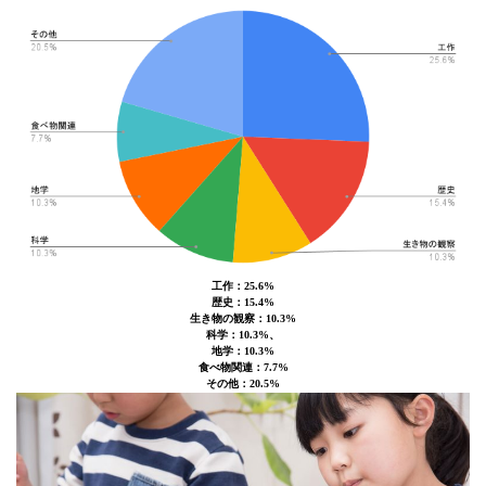
工作：25.6%
歴史：15.4%
生き物の観察：10.3%
科学：10.3%、
地学：10.3%
食べ物関連：7.7%
その他：20.5%