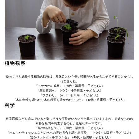
植物観察
ゆっくりと成長する植物の観察は、夏休みという長い時間があるからこそできることかもし
れませんね。
「アサガオの観察」（40代・群馬県・子ども1人）
「夏野菜調べ」（40代・神奈川県・子ども1人）
「ひまわり」（40代・石川県・子ども1人）
「木の年輪を調べたり木の種類を確かめたりした」（40代・兵庫県・子ども2人）
科学
科学図鑑などを読んでいると楽しそうな実験がいろいろと載っていますよね。身近なものの
素朴な疑問を調査するのも、素敵なテーマです。
「塩の結晶を作る」（40代・福井県・子ども4人）
「オムツやティッシュなどの水への溶け具合を調べる実験 」（40代・大阪府・子ども3人）
「雲をペットボトルでつくる」（40代・新潟県・子ども1人）