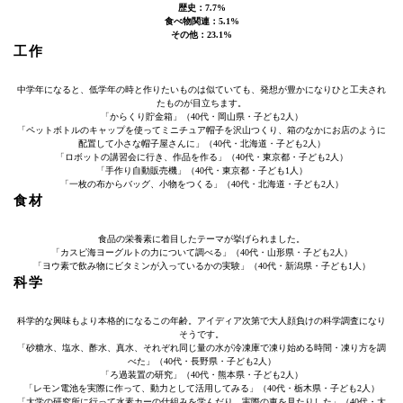
歴史：7.7%
食べ物関連：5.1%
その他：23.1%
工作
中学年になると、低学年の時と作りたいものは似ていても、発想が豊かになりひと工夫され
たものが目立ちます。
「からくり貯金箱」（40代・岡山県・子ども2人）
「ペットボトルのキャップを使ってミニチュア帽子を沢山つくり、箱のなかにお店のように
配置して小さな帽子屋さんに」（40代・北海道・子ども2人）
「ロボットの講習会に行き、作品を作る」（40代・東京都・子ども2人）
「手作り自動販売機」（40代・東京都・子ども1人）
「一枚の布からバッグ、小物をつくる」（40代・北海道・子ども2人）
食材
食品の栄養素に着目したテーマが挙げられました。
「カスピ海ヨーグルトの力について調べる」（40代・山形県・子ども2人）
「ヨウ素で飲み物にビタミンが入っているかの実験」（40代・新潟県・子ども1人）
科学
科学的な興味もより本格的になるこの年齢。アイディア次第で大人顔負けの科学調査になり
そうです。
「砂糖水、塩水、酢水、真水、それぞれ同じ量の水が冷凍庫で凍り始める時間・凍り方を調
べた」（40代・長野県・子ども2人）
「ろ過装置の研究」（40代・熊本県・子ども2人）
「レモン電池を実際に作って、動力として活用してみる」（40代・栃木県・子ども2人）
「大学の研究所に行って水素カーの仕組みを学んだり、実際の車を見たりした」（40代・大