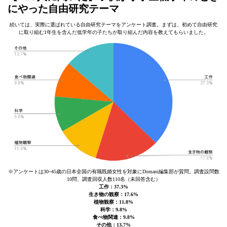
にやった自由研究テーマ
続いては、実際に選ばれている自由研究テーマをアンケート調査。まずは、初めて自由研究
に取り組む1年生を含んだ低学年の子たちが取り組んだ内容を教えてもらいました。
※アンケートは30~45歳の日本全国の有職既婚女性を対象にDomani編集部が質問。調査設問数
10問、調査回収人数110名（未回答含む）
工作：37.3%
生き物の観察：17.6%
植物観察：11.8%
科学：9.8%
食べ物関連：9.8%
その他：13.7%