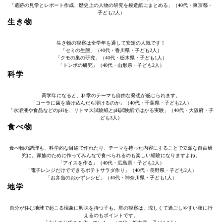
「遺跡の見学とレポート作成、歴史上の人物の研究を模造紙にまとめる」（40代・東京都・
子ども2人）
生き物
生き物の観察は全学年を通して安定の人気です！
「セミの生態」（40代・香川県・子ども2人）
「クモの巣の研究」（40代・栃木県・子ども1人）
「トンボの研究」（40代・山形県・子ども2人）
科学
高学年になると、科学のテーマも自由な発想が感じられます。
「コーラに歯を漬け込んだら溶けるのか」（40代・千葉県・子ども2人）
「水溶液や食品などのpHを、リトマス試験紙とpH試験紙ではかる実験」（40代・大阪府・子
ども3人）
食べ物
食べ物の調理も、科学的な目線で作れたり、テーマを持った内容にすることで立派な自由研
究に。家族のために作ってみんなで食べられるのも楽しい経験になりますよね。
「アイスを作る」（40代・広島県・子ども2人）
「電子レンジだけでできるポテトサラダ作り」（40代・長野県・子ども2人）
「お弁当のおかずレシピ」（40代・神奈川県・子ども1人）
地学
自分が住む地球で起こる現象に興味を持つ子も。星の観察は、涼しくて過ごしやすい夜に行
えるのもポイントです。