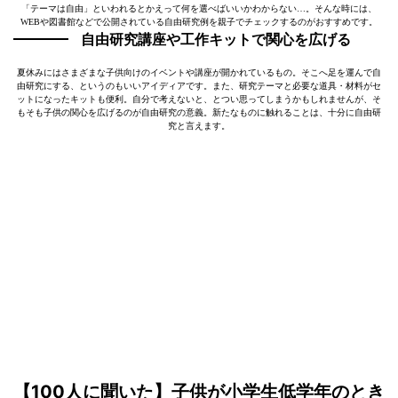
「テーマは自由」といわれるとかえって何を選べばいいかわからない…。そんな時には、
WEBや図書館などで公開されている自由研究例を親子でチェックするのがおすすめです。
自由研究講座や工作キットで関心を広げる
夏休みにはさまざまな子供向けのイベントや講座が開かれているもの。そこへ足を運んで自
由研究にする、というのもいいアイディアです。また、研究テーマと必要な道具・材料がセ
ットになったキットも便利。自分で考えないと、とつい思ってしまうかもしれませんが、そ
もそも子供の関心を広げるのが自由研究の意義。新たなものに触れることは、十分に自由研
究と言えます。
【100人に聞いた】子供が小学生低学年のとき