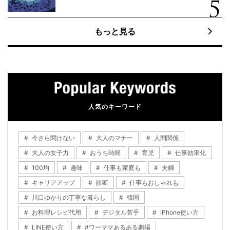
もっと見る
人気のキーワード
今さら聞けない
大人のマナー
人間関係
大人の女子力
おうち時間
育児
仕事効率化
100均
趣味
仕事も家庭も
夫婦
キャリアアップ
診断
仕事もおしゃれも
川口ゆかりの丁寧な暮らし
韓国
お料理レシピ代用
デジタル苦手
iPhone使い方
LINE使い方
#ワーママあるある劇場