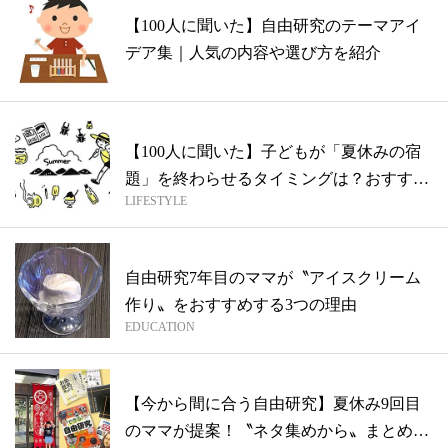
【100人に聞いた】自由研究のテーマアイ
デア集｜人気の内容や選び方を紹介
【100人に聞いた】子どもが「夏休みの宿
題」を終わらせるタイミングは？おすすめ
LIFESTYLE
自...
自由研究7年目のママが〝アイスクリーム
作り〟をおすすめする3つの理由
EDUCATION
【今から間に合う自由研究】夏休み9回目
のママが提案！〝ネタ集めから〟まとめま