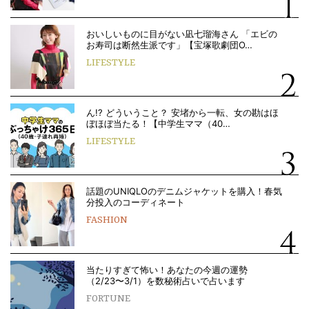
おいしいものに目がない凪七瑠海さん 「エビの
お寿司は断然生派です」【宝塚歌劇団O…
LIFESTYLE
ん!? どういうこと？ 安堵から一転、女の勘はほ
ぼほぼ当たる！【中学生ママ（40…
LIFESTYLE
話題のUNIQLOのデニムジャケットを購入！春気
分投入のコーディネート
FASHION
当たりすぎて怖い！あなたの今週の運勢
（2/23〜3/1）を数秘術占いで占います
FORTUNE