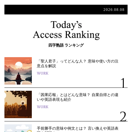
2026.08.08
四字熟語 ランキング
「聖人君子」ってどんな人？ 意味や使い方の注
意点を解説
WORK
「因果応報」とはどんな意味？ 自業自得との違
いや英語表現も紹介
WORK
手前勝手の意味や例文とは？ 言い換えや英語表