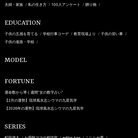
夫婦・家族
私の生き方
100人アンケート
贈り物
/
/
/
/
EDUCATION
子供の五感を育てる
学校行事コーデ
教育現場より
子供の習い事
/
/
/
/
子供の進路・学校
/
MODEL
FORTUNE
運命数から導く週間“女の数字占い”
【2月の運勢】琉球風水志シウマの九星気学
【2026年の運勢】琉球風水志シウマの九星気学
SERIES
町田啓太
お受験ママの相談室
editor_kao
こじらせ男
/
/
/
/