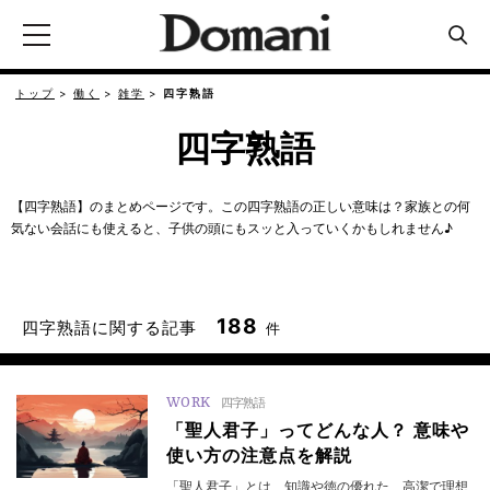
トップ
働く
雑学
四字熟語
四字熟語
【四字熟語】のまとめページです。この四字熟語の正しい意味は？家族との何
気ない会話にも使えると、子供の頭にもスッと入っていくかもしれません♪
188
四字熟語に関する記事
件
WORK
四字熟語
「聖人君子」ってどんな人？ 意味や
使い方の注意点を解説
「聖人君子」とは、知識や徳の優れた、高潔で理想