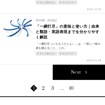
今さら聞けない
大人のマナー
2025.11.25
WORK
四字熟語
「一網打尽」の意味と使い方｜由来
と類語・英語表現までを分かりやす
く解説
「一網打尽（いちもうだじん）」は、一挙に一味の
者を捕えること。この…
今さら聞けない
大人のマナー
2025.11.20
Next
1
2
3
…
10