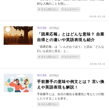
的な人物のことを指し…
今さら聞けない
大人のマナー
2026.01.16
WORK
四字熟語
「因果応報」とはどんな意味？ 自業
自得との違いや英語表現も紹介
「因果応報」は「いんがおうほう」と読み「どんな
行いも自分に戻る」と…
今さら聞けない
大人のマナー
2026.01.11
WORK
四字熟語
手前勝手の意味や例文とは？ 言い換
えや英語表現も解説！
手前勝手とは、自分の都合を最優先に考えたり行動
したりすることを表す…
今さら聞けない