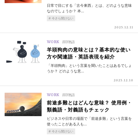
日常で目にする「古今東西」とは、どのような意味
なのでしょうか？ 本…
今さら聞けない
2025.12.11
WORK
四字熟語
羊頭狗肉の意味とは？基本的な使い
方や関連語・英語表現を紹介
「羊頭狗肉」という言葉を聞いたことはあるでしょ
うか？ どのような意…
2025.12.10
WORK
四字熟語
前途多難とはどんな意味？ 使用例・
類義語・対義語もチェック
ビジネスや日常の場面で「前途多難」という言葉を
使ったことがある人も…
今さら聞けない