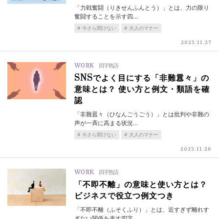
「力戦奮闘（りきせんふんとう）」とは、力の限り
奮闘することを示す四…
今さら聞けない
大人のマナー
2025.11.27
WORK
四字熟語
SNSでよく目にする「非難囂々」の
意味とは？ 使い方と例文・類語を確
認
「非難囂々（ひなんごうごう）」とは批判や非難の
声が一斉に高まる状況…
今さら聞けない
大人のマナー
2025.11.26
WORK
四字熟語
「不即不離」の意味と使い方とは？
ビジネスで役立つ例文つき
「不即不離（ふそくふり）」とは、近すぎず離れす
ぎない関係を表す四字…