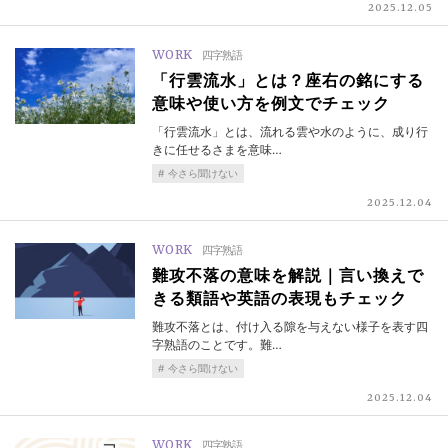
2025.12.05
WORK
四字熟語
「行雲流水」とは？座右の銘にする
意味や使い方を例文でチェック
「行雲流水」とは、流れる雲や水のように、成り行
きに任せるさまを意味…
今さら聞けない
2025.12.04
WORK
四字熟語
難攻不落の意味を解説｜言い換えで
きる類語や英語の表現もチェック
難攻不落とは、付け入る隙を与えない様子を表す四
字熟語のことです。難…
今さら聞けない
2025.12.04
WORK
四字熟語