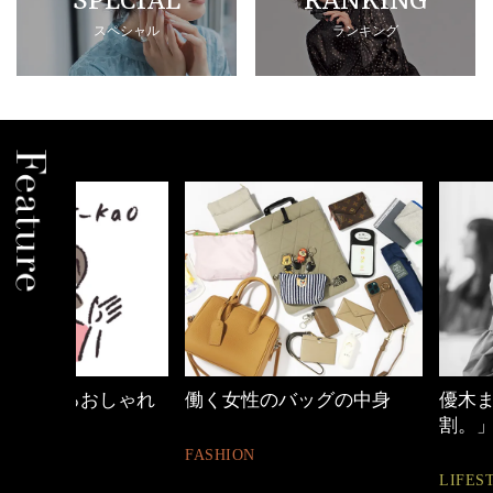
SPECIAL
RANKING
スペシャル
ランキング
しゃれ
働く女性のバッグの中身
優木まおみさん「
割。」
FASHION
LIFESTYLE