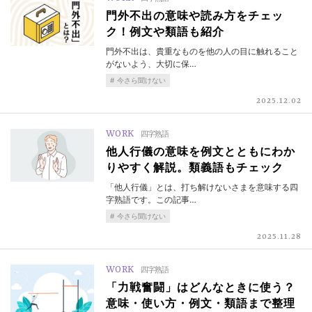
門外不出の意味や読み方をチェッ
ク！例文や類語も紹介
門外不出は、貴重なものを他の人の目に触れること
がないよう、大切に保…
今さら聞けない
2025.12.02
WORK
四字熟語
他人行儀の意味を例文とともにわか
りやすく解説。類義語もチェック
「他人行儀」とは、打ち解けないさまを意味する四
字熟語です。この記事…
今さら聞けない
2025.11.28
WORK
四字熟語
「力戦奮闘」はどんなときに使う？
意味・使い方・例文・類語まで整理