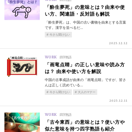
「酔生夢死」の意味とは？由来や使
い方、関連語・反対語も解説
「酔生夢死」は、中国の古い書物を由来とする言葉
です。漢字を並べるだ…
今さら聞けない
2025.12.12
WORK
四字熟語
「画竜点睛」の正しい意味や読み方
は？ 由来や使い方を解説
中国の古事成語が由来の「画竜点睛」ですが、皆さ
んは正しく読めている…
今さら聞けない
大人のマナー
2025.12.11
WORK
四字熟語
「古今東西」の意味とは？使い方や
似た意味を持つ四字熟語も紹介