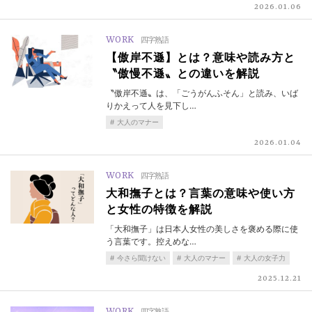
2026.01.06
WORK
四字熟語
【傲岸不遜】とは？意味や読み方と
〝傲慢不遜〟との違いを解説
〝傲岸不遜〟は、「ごうがんふそん」と読み、いば
りかえって人を見下し…
大人のマナー
2026.01.04
WORK
四字熟語
大和撫子とは？言葉の意味や使い方
と女性の特徴を解説
「大和撫子」は日本人女性の美しさを褒める際に使
う言葉です。控えめな…
今さら聞けない
大人のマナー
大人の女子力
2025.12.21
WORK
四字熟語