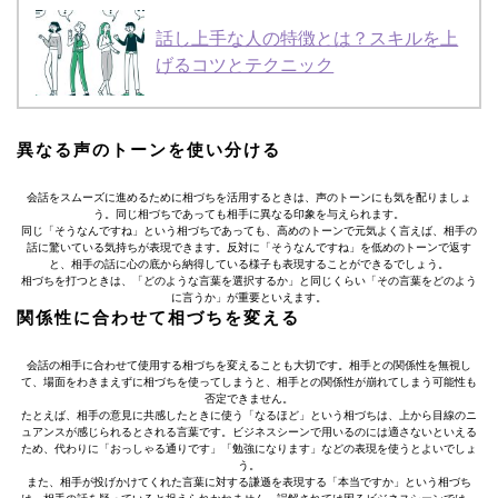
話し上手な人の特徴とは？スキルを上
げるコツとテクニック
異なる声のトーンを使い分ける
会話をスムーズに進めるために相づちを活用するときは、声のトーンにも気を配りましょ
う。同じ相づちであっても相手に異なる印象を与えられます。
同じ「そうなんですね」という相づちであっても、高めのトーンで元気よく言えば、相手の
話に驚いている気持ちが表現できます。反対に「そうなんですね」を低めのトーンで返す
と、相手の話に心の底から納得している様子も表現することができるでしょう。
相づちを打つときは、「どのような言葉を選択するか」と同じくらい「その言葉をどのよう
に言うか」が重要といえます。
関係性に合わせて相づちを変える
会話の相手に合わせて使用する相づちを変えることも大切です。相手との関係性を無視し
て、場面をわきまえずに相づちを使ってしまうと、相手との関係性が崩れてしまう可能性も
否定できません。
たとえば、相手の意見に共感したときに使う「なるほど」という相づちは、上から目線のニ
ュアンスが感じられるとされる言葉です。ビジネスシーンで用いるのには適さないといえる
ため、代わりに「おっしゃる通りです」「勉強になります」などの表現を使うとよいでしょ
う。
また、相手が投げかけてくれた言葉に対する謙遜を表現する「本当ですか」という相づち