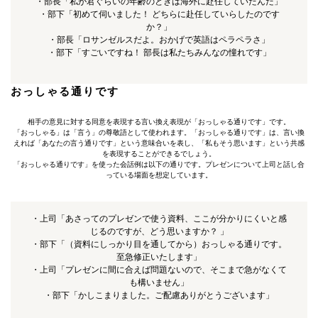
・部長「私が君ぐらいの年齢のときは海外に赴任していたんだ」
・部下「初めて伺いました！ どちらに赴任していらしたのです
か？」
・部長「ロサンゼルスだよ。おかげで英語はペラペラさ」
・部下「すごいですね！ 部長は私たちみんなの憧れです」
おっしゃる通りです
相手の意見に対する同意を表現する言い換え表現が「おっしゃる通りです」です。
「おっしゃる」は「言う」の尊敬語として使われます。「おっしゃる通りです」は、言い換
えれば「あなたの言う通りです」という意味合いを表し、「私もそう思います」という共感
を表現することができるでしょう。
「おっしゃる通りです」を使った会話例は以下の通りです。プレゼンについて上司と話し合
っている場面を想定しています。
・上司「あさってのプレゼンで使う資料、ここが分かりにくいと感
じるのですが、どう思いますか？ 」
・部下「（資料にしっかり目を通してから）おっしゃる通りです。
至急修正いたします」
・上司「プレゼンに間に合えば問題ないので、そこまで急がなくて
も構いません」
・部下「かしこまりました。ご配慮ありがとうございます」