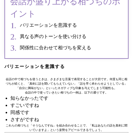
会話が盛り上がる相づちのポ
イント
バリエーションを意識する
異なる声のトーンを使い分ける
関係性に合わせて相づちを変える
バリエーションを意識する
会話の中で相づちを使うときは、さまざまな言葉で表現することが大切です。何度も同じ相
づちが続くと、「真剣に話を聞いてもらえていない」「話を早く終わらせようとしている」
「自分に興味がない」といったネガティブな印象を与えてしまう可能性も。
会話の中で使っていきたい相づちの一例は、以下の通りです。
知らなかったです
すごいですね
同感です
さすがですね
これらの相づちと「そうなんですね」を組み合わせることで、「私はあなたの話を真剣に聞
いていますよ」という姿勢をアピールできるでしょう。