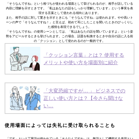
「そうなんですね」という相づちが使われる場面として挙げられるのが、相手が話している
内容に理解を示すときです。「私はあなたの話をしっかり理解しています」という事実を表
現する言葉として使われる傾向にあります。
また、相手の話に対して驚きを示すときにも「そうなんですね」は使われます。やや高いト
ーンの声で「そうなんですね！」と言えば、初めて耳にしたことを聞いたときのびっくりし
た感情を表現できるでしょう。
「そうなんですね」の使用シーンとしては、「私はあなたの話を聞いていますよ」という姿
勢をアピールするときも挙げられます。この場合、話題を転換するときや自分の話に入る前
の「クッション」として使われるのが一般的です。
「クッション言葉」とは？ 使用する
メリットや使い方を場面別に紹介
「大変恐縮ですが… 」 ビジネスでの
正しい使い方とは？【今さら聞けな
い…
使用場面によっては失礼に受け取られることも
「です」という丁寧語が使われている「そうなんですね」は、敬語として機能する表現とい