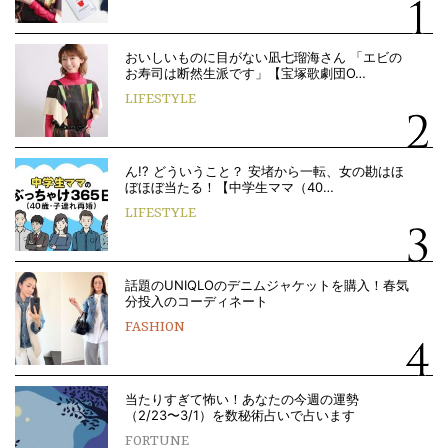
おいしいものに目がない凪七瑠海さん 「エビの
お寿司は断然生派です」【宝塚歌劇団O…
LIFESTYLE
ん!? どういうこと？ 安堵から一転、女の勘はほ
ぼほぼ当たる！【中学生ママ（40…
LIFESTYLE
話題のUNIQLOのデニムジャケットを購入！春気
分投入のコーディネート
FASHION
当たりすぎて怖い！あなたの今週の運勢
（2/23〜3/1）を数秘術占いで占います
FORTUNE