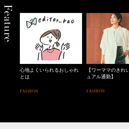
しゃれ
【ワーママのきれいめカジ
優木まおみさん「
ュアル通勤】
割。」
FASHION
LIFESTYLE