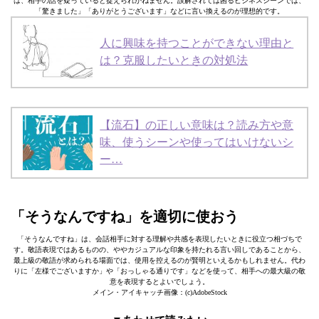
は、相手の話を疑っていると捉えられかねません。誤解されては困るビジネスシーンでは、
「驚きました」「ありがとうございます」などに言い換えるのが理想的です。
人に興味を持つことができない理由と
は？克服したいときの対処法
【流石】の正しい意味は？読み方や意
味、使うシーンや使ってはいけないシ
ー…
「そうなんですね」を適切に使おう
「そうなんですね」は、会話相手に対する理解や共感を表現したいときに役立つ相づちで
す。敬語表現ではあるものの、ややカジュアルな印象を持たれる言い回しであることから、
最上級の敬語が求められる場面では、使用を控えるのが賢明といえるかもしれません。代わ
りに「左様でございますか」や「おっしゃる通りです」などを使って、相手への最大級の敬
意を表現するとよいでしょう。
メイン・アイキャッチ画像：(c)AdobeStock