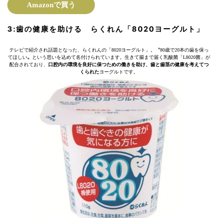
Amazonで買う
3:
歯の健康を助ける
らくれん「8020ヨーグルト」
テレビで紹介され話題となった、らくれんの「8020ヨーグルト」。〝80歳で20本の歯を保っ
てほしい〟という思いを込めて名付けられています。生きて腸まで届く乳酸菌「L8020菌」が
配合されており、
口腔内の環境を良好に保つための働きを助け、歯と歯茎の健康を考えてつ
くられた
ヨーグルトです。