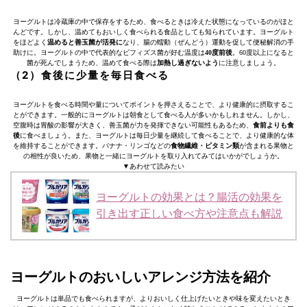
ヨーグルトは冷蔵庫の中で保存をするため、食べるときは冷えた状態になっているのがほと
んどです。しかし、温めてもおいしく食べられる食品としても知られています。ヨーグルト
をほどよく
温めると善玉菌が活発に
なり、腸の蠕動（ぜんどう）運動を促して便秘解消の手
助けに。ヨーグルトの中で代表的なビフィズス菌が好む温度は
40度前後
。60度以上になると
菌が死んでしまうため、温めて食べる際は
加熱し過ぎないよう
に注意しましょう。
（2）食後に少量を毎日食べる
ヨーグルトを食べる時間や量についてポイントを押さえることで、より健康的に摂取するこ
とができます。一般的にヨーグルトは朝食として食べる人が多いかもしれません。しかし、
空腹時は胃酸の影響が大きく、善玉菌が力を発揮できない可能性もあるため、
食前よりも食
後
に食べましょう。また、ヨーグルトは毎日少量を継続して食べることで、より健康的な体
を維持することができます。バナナ・リンゴなどの
食物繊維・ビタミン類
が含まれる果物と
の相性が良いため、果物と一緒にヨーグルトを取り入れてみてはいかがでしょうか。
▼あわせて読みたい
ヨーグルトの効果とは？腸活の効果を
引き出す正しい食べ方や注意点も解説
ヨーグルトのおいしいアレンジ方法を紹介
ヨーグルトは単品でも食べられますが、よりおいしく仕上げたいときや味を変えたいとき