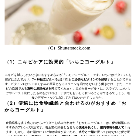
（C）Shutterstock.com
（1）ニキビケアに効果的「いちごヨーグルト」
ニキビを減らしたいときにおすすめなのが「いちごヨーグルト」です。いちごはビタミンCを
豊富に含んでおり、
7～10粒ほど
食べるだけで
1日に必要なビタミンCを摂取
することができま
す。ビタミンCはシミやくすみの原因となるメラニンを増やさないよう働きかけ、また、ニキ
ビの原因である
過剰な皮脂分泌を抑えて
くれます。温めたヨーグルトに、スライスしたいち
ごやペースト状にしたものをかければ、子供でもおいしく食べることができるでしょう。朝
食のデザートなどに試してみてはいかがでしょうか。
（2）便秘には食物繊維と合わせるのがおすすめ「お
からヨーグルト」
食物繊維を多く含むおからパウダーを組み合わせた「おからヨーグルト」は、便秘解消にお
すすめのアレンジ方法です。善玉菌の栄養となるため
便通を良く
し、
腸内環境を整えて
くれ
ます。しかし、水に溶けにくい食物繊維が多いため、
水分と一緒に
摂っておかないと便が硬