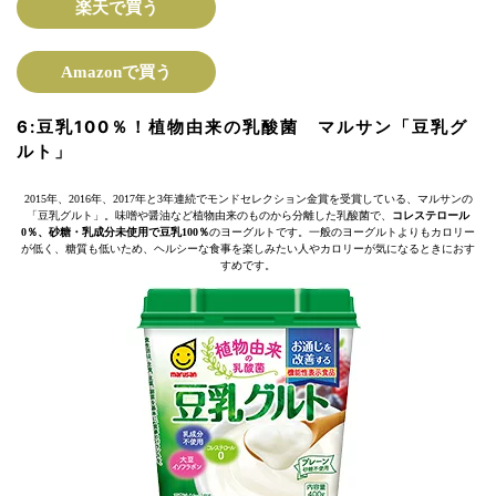
楽天で買う
Amazonで買う
6:
豆乳100％！植物由来の乳酸菌
マルサン「豆乳グ
ルト」
2015年、2016年、2017年と3年連続でモンドセレクション金賞を受賞している、マルサンの
「豆乳グルト」。味噌や醤油など植物由来のものから分離した乳酸菌で、
コレステロール
0％、砂糖・乳成分未使用で豆乳100％
のヨーグルトです。一般のヨーグルトよりもカロリー
が低く、糖質も低いため、ヘルシーな食事を楽しみたい人やカロリーが気になるときにおす
すめです。