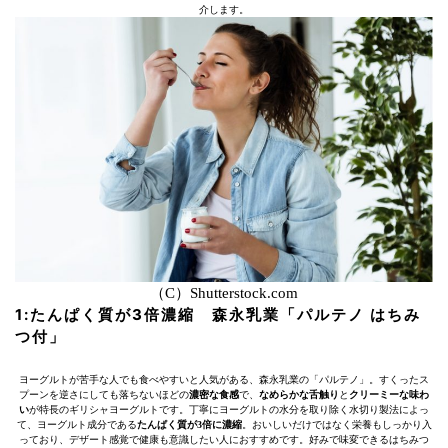
介します。
（C）Shutterstock.com
1:
たんぱく質が3倍濃縮
森永乳業「パルテノ はちみ
つ付」
ヨーグルトが苦手な人でも食べやすいと人気がある、森永乳業の「パルテノ」。すくったス
プーンを逆さにしても落ちないほどの
濃密な食感
で、
なめらかな舌触り
と
クリーミーな味わ
い
が特長のギリシャヨーグルトです。丁寧にヨーグルトの水分を取り除く水切り製法によっ
て、ヨーグルト成分である
たんぱく質が3倍に濃縮
。おいしいだけではなく栄養もしっかり入
っており、デザート感覚で健康も意識したい人におすすめです。好みで味変できるはちみつ