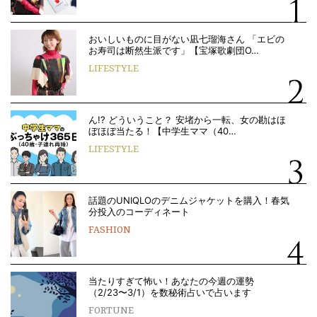
おいしいものに目がない凪七瑠海さん 「エビの
お寿司は断然生派です」【宝塚歌劇団O…
LIFESTYLE
ん!? どういうこと？ 安堵から一転、女の勘はほ
ぼほぼ当たる！【中学生ママ（40…
LIFESTYLE
話題のUNIQLOのデニムジャケットを購入！春気
分投入のコーディネート
FASHION
当たりすぎて怖い！あなたの今週の運勢
（2/23〜3/1）を数秘術占いで占います
FORTUNE