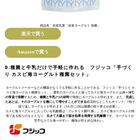
商品名：岩泉乳業「岩泉ヨーグルト 加糖」
楽天で買う
Amazonで買う
9:
種菌と牛乳だけで手軽に作れる
フジッコ「手づく
り カスピ海ヨーグルト種菌セット」
ヨーグルトメーカーなどの機器がなくても手軽に作ることができる、フジッコ「手づくり カ
スピ海ヨーグルト種菌セット」。通常のヨーグルトと違ってカスピ海ヨーグルトは
20～30℃
の常温で発酵
するため、
種菌と牛乳2つの材料
で簡単にヨーグルトが作れます。また、
完成し
たあとは、そのヨーグルトを種にして増やすことができる
経済的なところもポイント。1包で
繰り返しヨーグルトが作れます（3カ月に1回は種菌の取り替えが必要）。
カスピ海ヨーグルトに入っている乳酸菌は「クレモリス菌FC株」。カスピ海ヨーグルトの特
長である粘りのもととなり、
生きて大腸まで届き効果を発揮する乳酸菌
です。ヨーグルトが
苦手な人でも食べやすい、酸味が控えめな味わい。