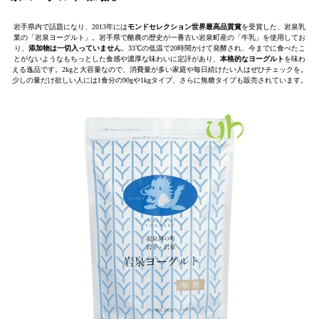
岩手県内で話題になり、2013年には
モンドセレクション世界最高品質賞
を受賞した、岩泉乳
業の「岩泉ヨーグルト」。岩手県で酪農の歴史が一番古い岩泉町産の「牛乳」を使用してお
り、
添加物は一切入っていません
。33℃の低温で20時間かけて発酵され、今までに食べたこ
とがないようなもちっとした食感や濃厚な味わいに定評があり、
本格的なヨーグルト
を味わ
える逸品です。2kgと大容量なので、消費量が多い家庭や毎日続けたい人はぜひチェックを。
少しの量だけ欲しい人には1食分の90gや1kgタイプ、さらに無糖タイプも販売されています。