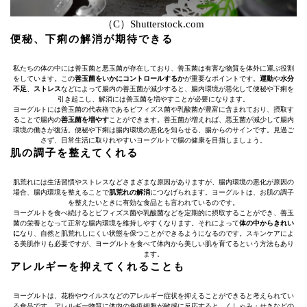
（C）Shutterstock.com
便秘、下痢の解消が期待できる
私たちの体の中には善玉菌と悪玉菌が存在しており、善玉菌は有害な物質を体外に運ぶ役割
をしています。この
善玉菌をいかにコントロールするか
が重要なポイントです。
運動
や
水分
不足
、
ストレス
などによって腸内の善玉菌が減少すると、腸内環境が悪化して便秘や下痢を
引き起こし、解消には善玉菌を増やすことが必要になります。
ヨーグルトには善玉菌の代表格であるビフィズス菌や乳酸菌が豊富に含まれており、摂取す
ることで腸内の
善玉菌を増やす
ことができます。善玉菌が増えれば、悪玉菌が減少して腸内
環境の働きが復活。便秘や下痢は腸内環境の悪化を知らせる、腸からのサインです。見過ご
さず、日常生活に取りれやすいヨーグルトで腸の健康を目指しましょう。
肌の調子を整えてくれる
肌荒れには生活習慣やストレスなどさまざまな原因がありますが、腸内環境の悪化が原因の
場合、腸内環境を整えることで
肌荒れの解消
につなげられます。ヨーグルトは、お肌の調子
を整えたいときに有効な食品とも言われているのです。
ヨーグルトを食べ続けるとビフィズス菌や乳酸菌などを定期的に摂取することができ、善玉
菌の栄養となって正常な腸内環境を維持しやすくなります。それによって
体の中からきれい
に
なり、自然と肌荒れしにくい状態を保つことができるようになるのです。スキンケアによ
る美肌作りも必要ですが、ヨーグルトを食べて体内から美しい肌を育てるという方法もあり
ます。
アレルギーを抑えてくれることも
ヨーグルトは、花粉やウイルスなどのアレルギー症状を抑えることができると考えられてい
る食品です。アレルギー物質に体内の免疫細胞が敏感に反応すると、くしゃみ・せきなどの