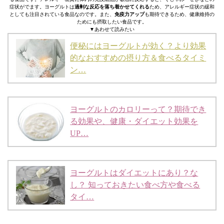
症状がでます。ヨーグルトは
過剰な反応を落ち着かせてくれる
ため、アレルギー症状の緩和
としても注目されている食品なのです。また、
免疫力アップ
も期待できるため、健康維持の
ためにも摂取したい食品です。
▼あわせて読みたい
便秘にはヨーグルトが効く？より効果
的なおすすめの摂り方＆食べるタイミ
ン…
ヨーグルトのカロリーって？期待でき
る効果や、健康・ダイエット効果を
UP…
ヨーグルトはダイエットにあり？な
し？ 知っておきたい食べ方や食べる
タイ…