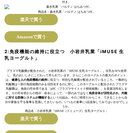
付き。
商品名：森永乳業「パルテノ はちみつ付」
楽天で買う
Amazonで買う
2:
免疫機能の維持に役立つ
小岩井乳業「iMUSE 生
乳ヨーグルト」
プラズマ乳酸菌が配合された、小岩井乳業の「iMUSE 生乳ヨーグルト」。生乳を50％使用
し、乳のおいしさにこだわって作られています。さらにこのヨーグルトの最大のポイント
は、
健康な人の免疫機能の維持
に役立つ、特別な乳酸菌が配合されているところ。一般的な
乳酸菌は一部の免疫細胞のみを活性化するのに対し、このヨーグルトに配合されたプラズマ
乳酸菌は、免疫の司令塔である「pDC（プラズマサイトイド樹状細胞）」を直接活性化しま
す。その司令塔からの指示・命令によって、一部のみではなく
免疫全体が活性化され、外敵
に対する防御システムが機能する
という仕組み。今のご時世だからこそ、できることから自
分や家族を守る食事を意識してきたいもの。いつもの食事に1品追加してみてはいかがでしょ
うか。
商品名：小岩井乳業「iMUSE（イミューズ）生乳ヨーグルト」
楽天で買う