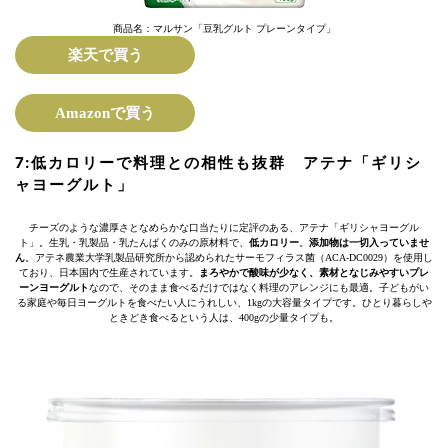
商品名：マルサン「豆乳グルト プレーンタイプ」
楽天で買う
Amazonで買う
7:
低カロリーで料理との相性も抜群
アテナ「ギリシ
ャヨーグルト」
チーズのような濃厚さとなめらかな口当たりに定評のある、アテナ「ギリシャヨーグル
ト」。生乳・乳製品・乳たんぱくのみの原材料で、
低カロリー
。
添加物は一切入っていませ
ん
。アテネ農業大学乳製品研究所から認められたサーモフィラス菌（ACA-DC0029）を使用し
ており、日本国内で生産されています。
まろやかで酸味が少なく、素材となじみやすいプレ
ーンヨーグルト
なので、そのまま食べるだけではなく料理のアレンジにも最適。子どもがい
る家庭や毎日ヨーグルトを食べたい人にうれしい、1kgの大容量タイプです。ひとり暮らしや
ときどき食べるという人は、400gの少量タイプも。