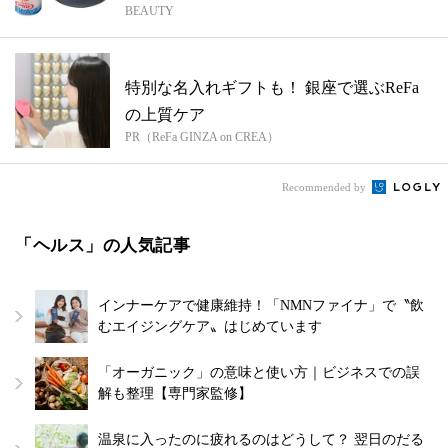
BEAUTY
を解...
特別な名入れギフトも！ 銀座で選ぶReFa
の上質ケア
PR（ReFa GINZA on CREA）
Recommended by
「ヘルス」の人気記事
インナーケアで健康維持！「NMNファイナ」で〝飲
むエイジングケア〟はじめています
「オーガニック」の意味と使い方｜ビジネスでの誤
解も整理【専門家監修】
温泉に入ったのに疲れるのはどうして？ 翌日のだる