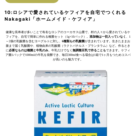
10:
ロシアで愛されているケフィアを自宅でつくれる
Nakagaki「ホームメイド・ケフィア」
健康な長寿者が多いことで有名なロシアのコーカサス山麓で、村の人々から愛されているケ
フィアを、自宅で簡単に作れる種菌セット（1g×10パック）。
添加物は一切入っていなく
、1
～2個の乳酸菌を含むヨーグルトに対し、
6種類もの乳酸菌
が含まれています。生きたままお
腹まで届く乳酸菌や、植物由来の乳酸菌（ラクトバチルス・プランタラム）など。作るとき
に
必要なものは種菌と牛乳のみ
。牛乳だけでなく
無調整豆乳で作ることも
できます。ケフィ
ア菌1パックで1000mlの牛乳を発酵でき、毎日300ml食べる場合は1箱で1ヶ月もつためコスパ
が高いのも魅力です。