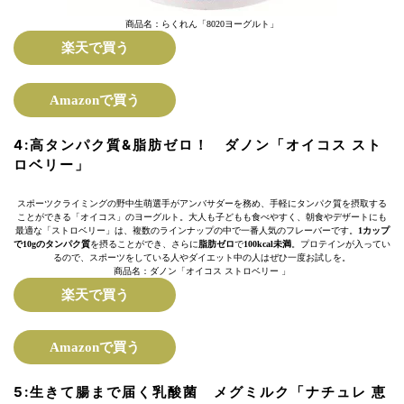
商品名：らくれん「8020ヨーグルト」
楽天で買う
Amazonで買う
4:
高タンパク質&脂肪ゼロ！
ダノン「オイコス スト
ロベリー」
スポーツクライミングの野中生萌選手がアンバサダーを務め、手軽にタンパク質を摂取する
ことができる「オイコス」のヨーグルト。大人も子どもも食べやすく、朝食やデザートにも
最適な「ストロベリー」は、複数のラインナップの中で一番人気のフレーバーです。
1カップ
で10gのタンパク質
を摂ることができ、さらに
脂肪ゼロ
で
100kcal未満
。プロテインが入ってい
るので、スポーツをしている人やダイエット中の人はぜひ一度お試しを。
商品名：ダノン「オイコス ストロベリー 」
楽天で買う
Amazonで買う
5:
生きて腸まで届く乳酸菌
メグミルク「ナチュレ 恵