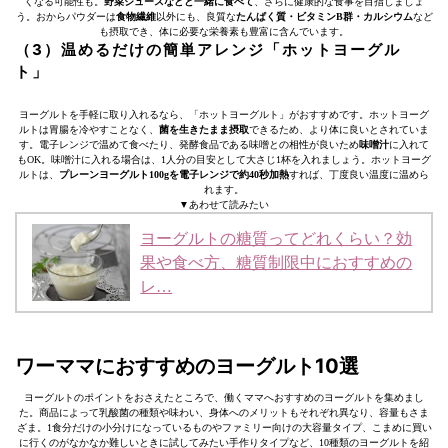
くなる可能性も。
野菜ジュースなどと一緒に食べて
、さらに健康的な食事を目指しましょ
う。おからパウダーは
食物繊維
以外にも、良質な
たんぱく質・ビタミンB群・カルシウム
など
も摂取でき、体に必要な栄養素も豊富に含んでいます。
（3）温めるだけの簡単アレンジ「ホットヨーグル
ト」
ヨーグルトを手軽に取り入れるなら、「ホットヨーグルト」がおすすめです。ホットヨーグ
ルトは胃腸を冷やすことなく、
菌を生きたまま摂取
できるため、より体に良いとされていま
す。電子レンジで温めて食べたり、発酵食品である味噌との相性が良いため
味噌汁
に入れて
もOK。味噌汁に入れる場合は、1人分の目安として大さじ1杯を入れましょう。ホットヨーグ
ルトは、
プレーンヨーグルト100gを電子レンジで約40秒加熱
すれば、丁度良い温度に温めら
れます。
▼あわせて読みたい
ヨーグルトの糖質ってどれくらい？効
果や食べ方、糖質制限中におすすめの
レ…
ワーママにおすすめのヨーグルト10選
ヨーグルトのポイントをおさえたところで、働くママへおすすめのヨーグルトを集めまし
た。商品によって乳酸菌の種類や味わい、身体へのメリットもそれぞれ異なり、容量もさま
ざま。1食分だけの小分けになっているものやファミリー向けの大容量タイプ、こまめに買い
に行くのがなかなか難しいときに試してみたい手作りタイプなど、10種類のヨーグルトを紹