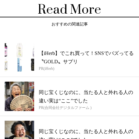
Read More
おすすめの関連記事
【iHerb】でこれ買って！SNSでバズってる
〝GOLD〟サプリ
PR(iHerb)
同じ宝くじなのに、当たる人と外れる人の
違い実は“ここ”でした
PR(合同会社デジタルファーム )
同じ宝くじなのに、当たる人と外れる人の