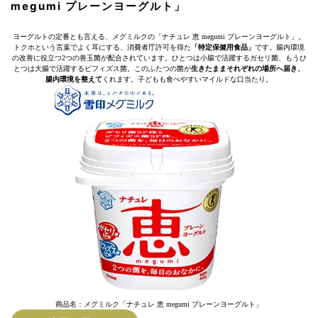
megumi プレーンヨーグルト」
ヨーグルトの定番とも言える、メグミルクの「ナチュレ 恵 megumi プレーンヨーグルト」。
トクホという言葉でよく耳にする、消費者庁許可を得た
「特定保健用食品」
です。腸内環境
の改善に役立つ2つの善玉菌が配合されています。ひとつは小腸で活躍するガセリ菌、もうひ
とつは大腸で活躍するビフィズス菌。このふたつの菌が
生きたままそれぞれの場所へ届き、
腸内環境を整えて
くれます。子どもも食べやすいマイルドな口当たり。
商品名：メグミルク「ナチュレ 恵 megumi プレーンヨーグルト」