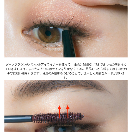
ダークブラウンのペンシルアイライナーを使って、目頭から目尻1／3までまつ毛の間をうめ
ていきましょう。まぶたのキワにはラインを引かなくてOK。目尻1／3から端まではまぶたの
キワに細い線を引きます。目尻のみ陰影をつけることで、凛々しく知的なムードが漂いま
す。