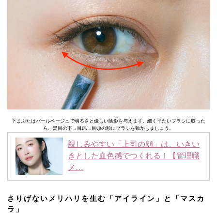
下まぶたはパールベージュで明るさと優しい陰影を与えます。細く平たいブラシに取った
ら、黒目の下→目尻→目頭の順にブラシを動かしましょう。
親しみやすい「上司の顔」は、いきい
きとした血色感でつくれる！【管理職
メ…
さりげないメリハリを生む「アイライン」と「マスカ
ラ」