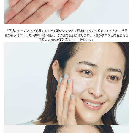
「下地のトーンアップ効果でくすみや薄いシミなどを飛ばしてキメを整えておくため、使用
量の目安はパール粒（約8mm）2個分。この量で全顔に塗ります。（量が多すぎるのも崩れる
原因になるので要注意！）」（佐伯さん）