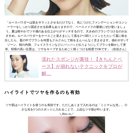
「ルースパウダーは肌をサラッとさせるだけでなく、先につけたファンデーションやコンシ
ーラーをしっかり固定させる効果もありますので、ベースメイクの最後にぜひ使いましょ
う。夏は軽やかでツヤ感のある仕上がりがマッチするので、大きめのブラシでつけるのがお
すすめ。ルースパウダーをケースごと逆さまにして底を2〜3回トントンとたたいて蓋に粉を
出したら、蓋の中でブラシを何度もクルクルして粉をまんべんなく含ませます。崩れやすいT
ゾーン、頰の内側、フェイスラインなどにパッパッと払うようにしてブラシを動かして塗
布。頬骨の高い位置は、ツヤをキープするためごく軽くつける程度でOKです」（佐伯さん）
濡れたスポンジが裏技！【きちんとベ
ース】が崩れないテクニックをプロが
解…
ハイライトでツヤを作るのも有効
ツヤ肌はハイライトを使うのも有効です。ただしあくまで入れるのは「ミニマムな光」。小
さな光を5つのスポットに入れることで、上品なツヤ肌が叶います。
＼How to／