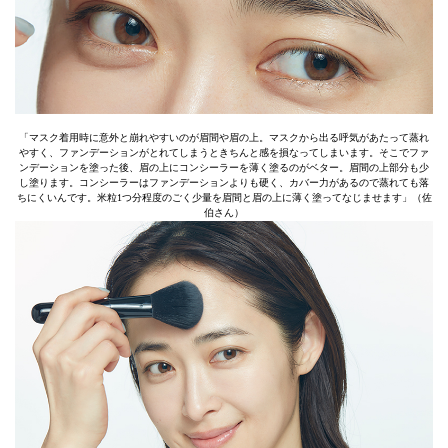
「マスク着用時に意外と崩れやすいのが眉間や眉の上。マスクから出る呼気があたって蒸れ
やすく、ファンデーションがとれてしまうときちんと感を損なってしまいます。そこでファ
ンデーションを塗った後、眉の上にコンシーラーを薄く塗るのがベター。眉間の上部分も少
し塗ります。コンシーラーはファンデーションよりも硬く、カバー力があるので蒸れても落
ちにくいんです。米粒1つ分程度のごく少量を眉間と眉の上に薄く塗ってなじませます」（佐
伯さん）