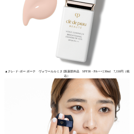
▲クレ･ド･ポー ボーテ ヴォワールルミヌ [医薬部外品 SPF38・PA+++] 30ml 7,150円（税
込）