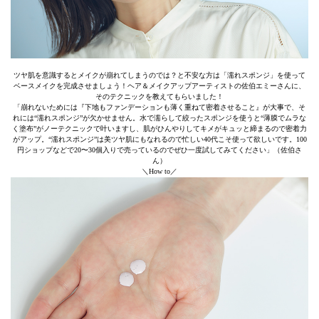
ツヤ肌を意識するとメイクが崩れてしまうのでは？と不安な方は「濡れスポンジ」を使って
ベースメイクを完成させましょう！ヘア＆メイクアップアーティストの佐伯エミーさんに、
そのテクニックを教えてもらいました！
「崩れないためには『下地もファンデーションも薄く重ねて密着させること』が大事で、そ
れには“濡れスポンジ”が欠かせません。水で濡らして絞ったスポンジを使うと“薄膜でムラな
く塗布”がノーテクニックで叶いますし、肌がひんやりしてキメがキュッと締まるので密着力
がアップ。“濡れスポンジ”は美ツヤ肌にもなれるので忙しい40代こそ使って欲しいです。100
円ショップなどで20〜30個入りで売っているのでぜひ一度試してみてください」（佐伯さ
ん）
＼How to／