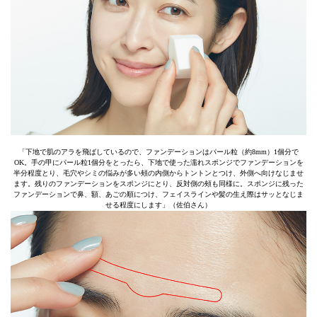
「下地で肌のアラを飛ばしているので、ファンデーションはパール粒（約8mm）1個分で
OK。手の甲にパール粒1個分をとったら、下地で使った濡れスポンジでファンデーションを
半分程度とり、毛穴やシミの悩みが多い頰の内側からトントンとつけ、外側へ向けなじませ
ます。残りのファンデーションをスポンジにとり、反対側の頰も同様に。スポンジに残った
ファンデーションで鼻、額、あごの順につけ、フェイスラインや髪の生え際はサッとなじま
せる程度にします」（佐伯さん）