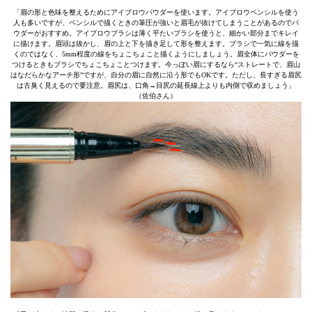
「眉の形と色味を整えるためにアイブロウパウダーを使います。アイブロウペンシルを使う
人も多いですが、ペンシルで描くときの筆圧が強いと眉毛が抜けてしまうことがあるのでパ
ウダーがおすすめ。アイブロウブラシは薄く平たいブラシを使うと、細かい部分までキレイ
に描けます。眉頭は抜かし、眉の上と下を描き足して形を整えます。ブラシで一気に線を描
くのではなく、5mm程度の線をちょこちょこと描くようにしましょう。眉全体にパウダーを
つけるときもブラシでちょこちょことつけます。今っぽい眉にするなら“ストレートで、眉山
はなだらかなアーチ形”ですが、自分の眉に自然に沿う形でもOKです。ただし、長すぎる眉尻
は古臭く見えるので要注意。眉尻は、口角→目尻の延長線上よりも内側で収めましょう」
（佐伯さん）