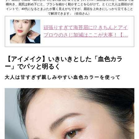
横向き、眉尻は斜め下にと、ブラシを細かく動かすことを心がけて。とくに大人は眉頭がポ
イントで、40代になるとまぶたが重く見えがちですが、眉頭を上向きにしっかり立てること
で解消できます」（佐伯さん）
頑張りすぎて海苔眉に!? きちんとアイ
ブロウのさじ加減はここが大事！【…
【アイメイク】いきいきとした「血色カラ
ー」でパッと明るく
大人は甘すぎず親しみやすい血色カラーを使って