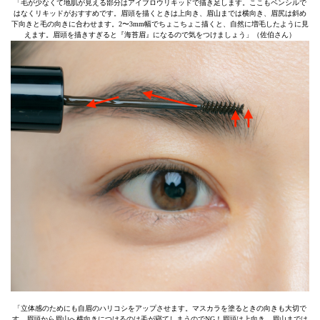
「毛が少なくて地肌が見える部分はアイブロウリキッドで描き足します。ここもペンシルで
はなくリキッドがおすすめです。眉頭を描くときは上向き、眉山までは横向き、眉尻は斜め
下向きと毛の向きに合わせます。2〜3mm幅でちょこちょこ描くと、自然に増毛したように見
えます。眉頭を描きすぎると『海苔眉』になるので気をつけましょう」（佐伯さん）
「立体感のためにも自眉のハリコシをアップさせます。マスカラを塗るときの向きも大切で
す。眉頭から眉山へ横向きにつけるのは毛が寝てしまうのでNG！眉頭は上向き、眉山までは