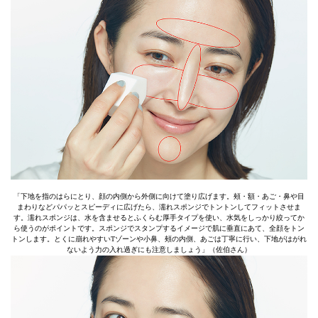
「下地を指のはらにとり、顔の内側から外側に向けて塗り広げます。頰・額・あご・鼻や目
まわりなどパパッとスピーディに広げたら、濡れスポンジでトントンしてフィットさせま
す。濡れスポンジは、水を含ませるとふくらむ厚手タイプを使い、水気をしっかり絞ってか
ら使うのがポイントです。スポンジでスタンプするイメージで肌に垂直にあて、全顔をトン
トンします。とくに崩れやすいTゾーンや小鼻、頰の内側、あごは丁寧に行い、下地がはがれ
ないよう力の入れ過ぎにも注意しましょう」（佐伯さん）