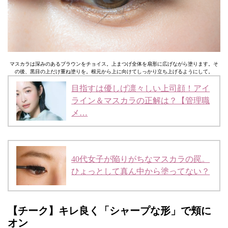
マスカラは深みのあるブラウンをチョイス。上まつげ全体を扇形に広げながら塗ります。そ
の後、黒目の上だけ重ね塗りを。根元から上に向けてしっかり立ち上げるようにして。
目指すは優しげ凛々しい上司顔！アイ
ライン＆マスカラの正解は？【管理職
メ…
40代女子が陥りがちなマスカラの罠。
ひょっとして真ん中から塗ってない？
【チーク】キレ良く「シャープな形」で頬に
オン