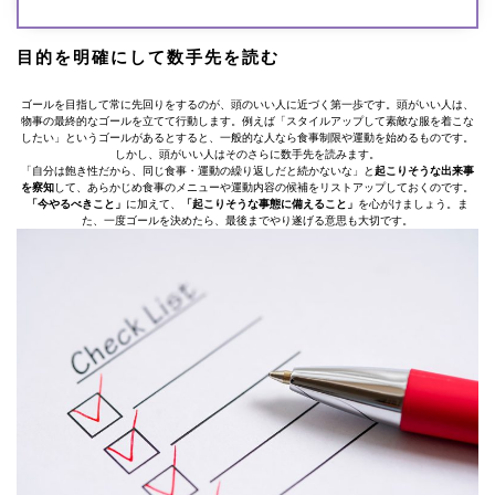
目的を明確にして数手先を読む
ゴールを目指して常に先回りをするのが、頭のいい人に近づく第一歩です。頭がいい人は、
物事の最終的なゴールを立てて行動します。例えば「スタイルアップして素敵な服を着こな
したい」というゴールがあるとすると、一般的な人なら食事制限や運動を始めるものです。
しかし、頭がいい人はそのさらに数手先を読みます。
「自分は飽き性だから、同じ食事・運動の繰り返しだと続かないな」と
起こりそうな出来事
を察知
して、あらかじめ食事のメニューや運動内容の候補をリストアップしておくのです。
「今やるべきこと」
に加えて、
「起こりそうな事態に備えること」
を心がけましょう。ま
た、一度ゴールを決めたら、最後までやり遂げる意思も大切です。