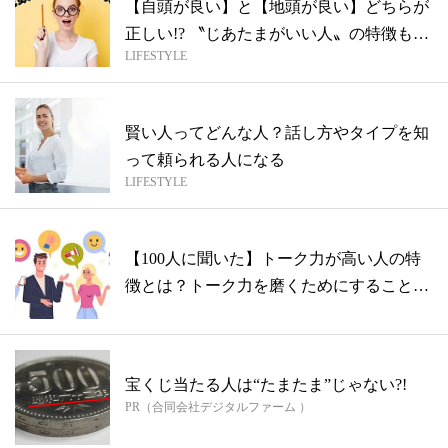
【自頭が良い】と【地頭が良い】どちらが
正しい!? 〝じあたまがいい人〟の特徴も
LIFESTYLE
紹...
賢い人ってどんな人？話し方やタイプを知
って頼られる人になる
LIFESTYLE
【100人に聞いた】トーク力が高い人の特
徴とは？トーク力を磨くためにすること
は？
宝くじ当たる人は“たまたま”じゃない?!
PR（合同会社デジタルファーム ）