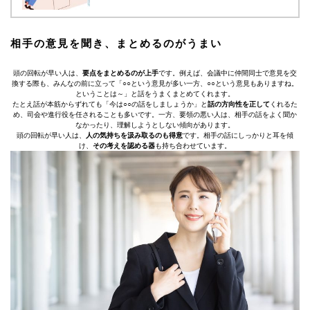
相手の意見を聞き、まとめるのがうまい
頭の回転が早い人は、
要点をまとめるのが上手
です。例えば、会議中に仲間同士で意見を交
換する際も、みんなの前に立って「○○という意見が多い一方、○○という意見もありますね。
ということは～」と話をうまくまとめてくれます。
たとえ話が本筋からずれても「今は○○の話をしましょうか」と
話の方向性を正して
くれるた
め、司会や進行役を任されることも多いです。一方、要領の悪い人は、相手の話をよく聞か
なかったり、理解しようとしない傾向があります。
頭の回転が早い人は、
人の気持ちを汲み取るのも得意
です。相手の話にしっかりと耳を傾
け、
その考えを認める器
も持ち合わせています。