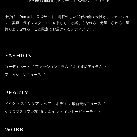
小学館 Domani（ドマーニ） 公式ウェブサイト
小学館「Domani」公式サイト。毎日忙しい40代の働く女性が、ファッショ
ン・美容・ライフスタイル…今よりもっと楽しくなれる！元気になれる！気
持ちよくなれる！こと限定でお届けするメディアです。
FASHION
コーディネート
ファッションコラム
おすすめアイテム
/
/
/
ファッションニュース
/
BEAUTY
メイク
スキンケア
ヘア
ボディ
最新美容ニュース
/
/
/
/
/
クリスマスコフレ2025
ネイル
インナービューティ
/
/
/
WORK