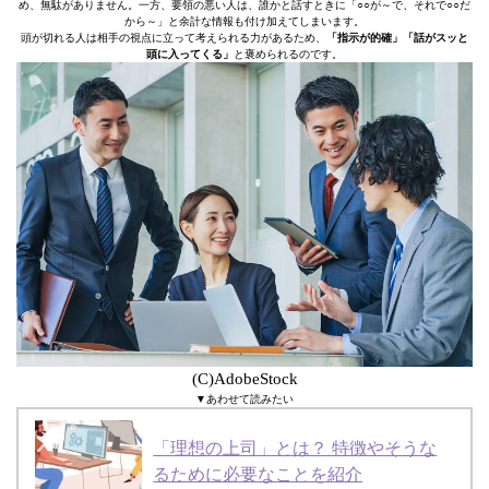
め、無駄がありません。一方、要領の悪い人は、誰かと話すときに「○○が～で、それで○○だ
から～」と余計な情報も付け加えてしまいます。
頭が切れる人は相手の視点に立って考えられる力があるため、
「指示が的確」「話がスッと
頭に入ってくる」
と褒められるのです。
(C)AdobeStock
▼あわせて読みたい
「理想の上司」とは？ 特徴やそうな
るために必要なことを紹介