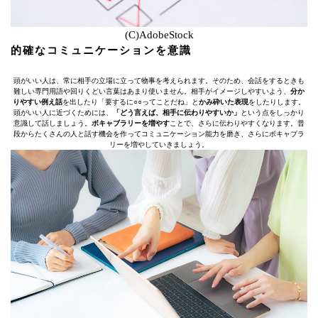
(C)AdobeStock
的確なコミュニケーションを意識
頭がいい人は、常に相手の立場に立って物事を考えられます。そのため、会話をするときも
難しい専門用語や回りくどい言葉はあまり使いません。相手がイメージしやすいよう、
分か
りやすい例え話
を出したり「要するに○○ってことだね」と
かみ砕いた表現
をしたりします。
頭がいい人に近づくためには、
「どう言えば、相手に伝わりやすいか」
という点をしっかり
意識して話しましょう。
ボキャブラリーを増やす
ことで、さらに伝わりやすくなります。普
段からたくさんの人と話す機会を作ってコミュニケーション能力を磨き、さらにボキャブラ
リーを増やしていきましょう。