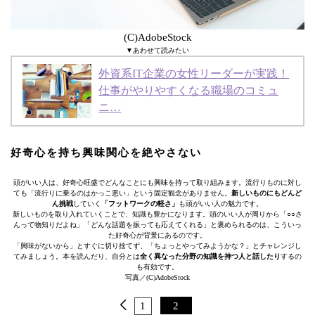
(C)AdobeStock
▼あわせて読みたい
外資系IT企業の女性リーダーが実践！
仕事がやりやすくなる職場のコミュ
ニ…
好奇心を持ち興味関心を絶やさない
頭がいい人は、好奇心旺盛でどんなことにも興味を持って取り組みます。流行りものに対し
ても「流行りに乗るのはかっこ悪い」という固定観念がありません。
新しいものにもどんど
ん挑戦
していく
「フットワークの軽さ」
も頭がいい人の魅力です。
新しいものを取り入れていくことで、知識も豊かになります。頭のいい人が周りから「○○さ
んって物知りだよね」「どんな話題を振っても応えてくれる」と褒められるのは、こういっ
た好奇心が背景にあるのです。
「興味がないから」とすぐに切り捨てず、「ちょっとやってみようかな？」とチャレンジし
てみましょう。本を読んだり、自分とは
全く異なった分野の知識を持つ人と話したり
するの
も有効です。
写真／(C)AdobeStock
1
2