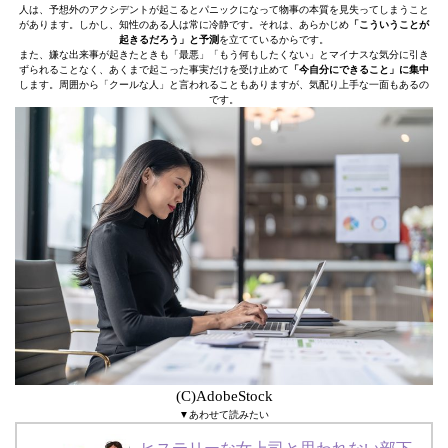
人は、予想外のアクシデントが起こるとパニックになって物事の本質を見失ってしまうこと
があります。しかし、知性のある人は常に冷静です。それは、あらかじめ
「こういうことが
起きるだろう」と予測
を立てているからです。
また、嫌な出来事が起きたときも「最悪」「もう何もしたくない」とマイナスな気分に引き
ずられることなく、あくまで起こった事実だけを受け止めて
「今自分にできること」に集中
します。周囲から「クールな人」と言われることもありますが、気配り上手な一面もあるの
です。
(C)AdobeStock
▼あわせて読みたい