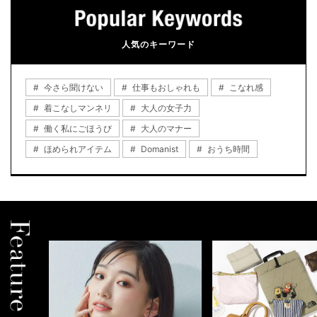
人気のキーワード
今さら聞けない
仕事もおしゃれも
こなれ感
着こなしマンネリ
大人の女子力
働く私にごほうび
大人のマナー
ほめられアイテム
Domanist
おうち時間