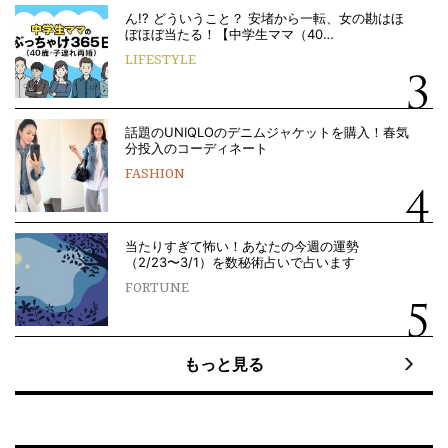
ん!? どういうこと？ 安堵から一転、女の勘はほ
ぼほぼ当たる！【中学生ママ（40…
LIFESTYLE
話題のUNIQLOのデニムジャケットを購入！春気
分投入のコーディネート
FASHION
当たりすぎて怖い！あなたの今週の運勢
（2/23〜3/1）を数秘術占いで占います
FORTUNE
もっと見る