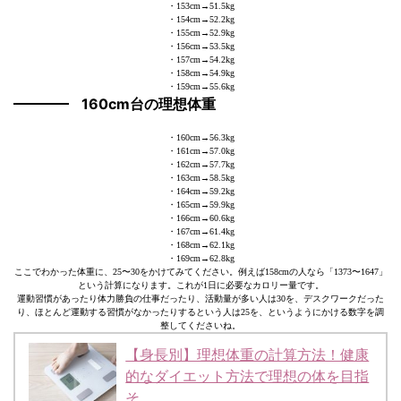
・153cm→51.5kg
・154cm→52.2kg
・155cm→52.9kg
・156cm→53.5kg
・157cm→54.2kg
・158cm→54.9kg
・159cm→55.6kg
160cm台の理想体重
・160cm→56.3kg
・161cm→57.0kg
・162cm→57.7kg
・163cm→58.5kg
・164cm→59.2kg
・165cm→59.9kg
・166cm→60.6kg
・167cm→61.4kg
・168cm→62.1kg
・169cm→62.8kg
ここでわかった体重に、25〜30をかけてみてください。例えば158cmの人なら「1373〜1647」
という計算になります。これが1日に必要なカロリー量です。
運動習慣があったり体力勝負の仕事だったり、活動量が多い人は30を、デスクワークだった
り、ほとんど運動する習慣がなかったりするという人は25を、というようにかける数字を調
整してくださいね。
【身長別】理想体重の計算方法！健康
的なダイエット方法で理想の体を目指
そ…