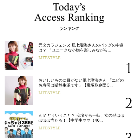
ランキング
元タカラジェンヌ 凪七瑠海さんのバッグの中身
は？ 「ユニークな小物を楽しみながら…
LIFESTYLE
おいしいものに目がない凪七瑠海さん 「エビの
お寿司は断然生派です」【宝塚歌劇団O…
LIFESTYLE
ん!? どういうこと？ 安堵から一転、女の勘はほ
ぼほぼ当たる！【中学生ママ（40…
LIFESTYLE