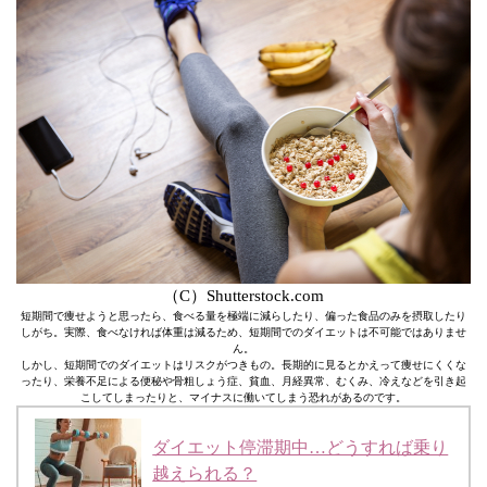
（C）Shutterstock.com
短期間で痩せようと思ったら、食べる量を極端に減らしたり、偏った食品のみを摂取したり
しがち。実際、食べなければ体重は減るため、短期間でのダイエットは不可能ではありませ
ん。
しかし、短期間でのダイエットはリスクがつきもの。長期的に見るとかえって痩せにくくな
ったり、栄養不足による便秘や骨粗しょう症、貧血、月経異常、むくみ、冷えなどを引き起
こしてしまったりと、マイナスに働いてしまう恐れがあるのです。
ダイエット停滞期中…どうすれば乗り
越えられる？