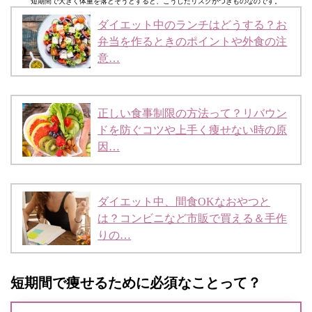
短期間で大きく体重を落とそうとすると、こうしたリスクがつきものなのです。
ダイエット中のランチはどうする？お
弁当を作るときのポイントや外食の注
意…
正しい食事制限の方法って？リバウン
ドを防ぐコツや上手く痩せない時の原
因…
ダイエット中、間食OKなおやつと
は？コンビニなど市販で買える＆手作
りの…
短期間で痩せるために必須なことって？