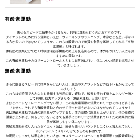
有酸素運動
痩せるスピードに拍車をかけるなら、同時に運動も行うのがおすすめです。
ダイエットのために行う運動といえば、ウォーキングやランニング、水泳などを思い浮かべ
る方が多いのではないでしょうか。これらは酸素の力で糖質や脂肪を燃焼してくれる「有酸
素運動」と呼ばれます。
体脂肪の燃焼だけでなく呼吸循環器系機能の向上も見込めるので、体力をつけたい人にもお
すすめの運動です。
この有酸素運動をカロリーコントロールとともに日常的に行い、体についた脂肪を燃焼させ
ていきましょう。
無酸素運動
さらに痩せるスピードに拍車をかけたい人は、腹筋やスクワットなどの筋トレもがんばって
みましょう。
これらは短時間で大きな力を発揮する強度の高い運動で、酸素を使わず糖をエネルギー源と
して利用し筋力アップさせる「無酸素運動」と言います。
よほどハードなトレーニングでない限り、この無酸素運動の消費カロリーはそれほど多くあ
りません。それでも有酸素運動と合わせて行ったほうがよいのはなぜなのでしょうか？
実は無酸素運動で全身の筋肉量がアップすると、体の基礎代謝量も上がります。体の基礎代
謝量が上がれば、何もしていないときでも勝手にカロリーが消費されていくため結果的に脂
肪が燃焼しやすい体になります。
無酸素運動を取り入れたダイエット法は、痩せた後もリバウンドしにくいと言われており、
ボディラインにメリハリができるのも特徴です。
短期間でしっかり結果を出したい人は、カロリーコントロール＋有酸素運動＋無酸素運動を