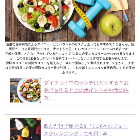
過度な食事制限によるダイエットはリバウンドのリスクがあっておすすめできませんが、短
期間だろうと長期間だろうと、痩せようと思ったらカロリーコントロールは必須です。
年齢や体重、どんな生活をしているかによっても1日に必要なカロリーはそれぞれ異なります
が、この1日に必要なカロリーを食事でオーバーしないよう管理する必要があります。
摂取カロリーが消費カロリーを超えると、体内で脂肪として蓄積されます。ですから、まず
は自分が1日に必要な摂取カロリー量を計算し、これを超えないような食事内容にする必要が
あります。
ダイエット中のランチはどうする？お
弁当を作るときのポイントや外食の注
意…
飲むだけで痩せる⁉︎ 「1日6本のジュー
スクレンジング」で初日1.4k…