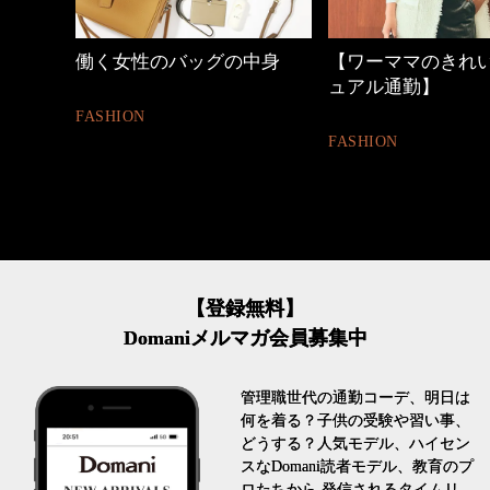
中身
【ワーママのきれいめカジ
優木まおみさん「
ュアル通勤】
割。」
FASHION
LIFESTYLE
【登録無料】
Domaniメルマガ会員募集中
管理職世代の通勤コーデ、明日は
何を着る？子供の受験や習い事、
どうする？人気モデル、ハイセン
スなDomani読者モデル、教育のプ
ロたちから 発信されるタイムリ