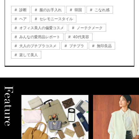
診断
服のお手入れ
韓国
こなれ感
ヘア
セレモニースタイル
オフィス美人の偏愛コスメ
ノーテクメーク
みんなの愛用品レポート
40代美容
大人のプチプラコスメ
プチプラ
無印良品
楽して美人