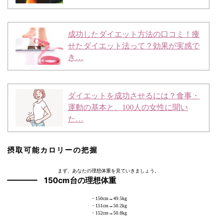
成功したダイエット方法の口コミ！痩
せたダイエット法って？効果が実感で
き…
ダイエットを成功させるには？食事・
運動の基本と、100人の女性に聞い
た…
摂取可能カロリーの把握
まず、あなたの理想体重を見ていきましょう。
150cm台の理想体重
・150cm→49.5kg
・151cm→50.2kg
・152cm→50.8kg