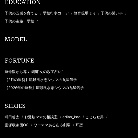
EDUCATION
子供の五感を育てる
学校行事コーデ
教育現場より
子供の習い事
/
/
/
/
子供の進路・学校
/
MODEL
FORTUNE
運命数から導く週間“女の数字占い”
【2月の運勢】琉球風水志シウマの九星気学
【2026年の運勢】琉球風水志シウマの九星気学
SERIES
町田啓太
お受験ママの相談室
editor_kao
こじらせ男
/
/
/
/
宝塚歌劇団OG
ワーママあるある劇場
耳恋
/
/