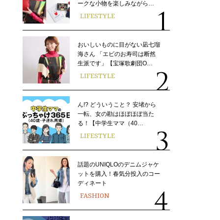
ークな小物を楽しみながら…
LIFESTYLE
おいしいものに目がない凪七瑠
海さん 「エビのお寿司は断然
生派です」【宝塚歌劇団O…
LIFESTYLE
ん!? どういうこと？ 安堵から
一転、女の勘はほぼほぼ当た
る！【中学生ママ（40…
LIFESTYLE
話題のUNIQLOのデニムジャケ
ットを購入！春気分投入のコー
ディネート
FASHION