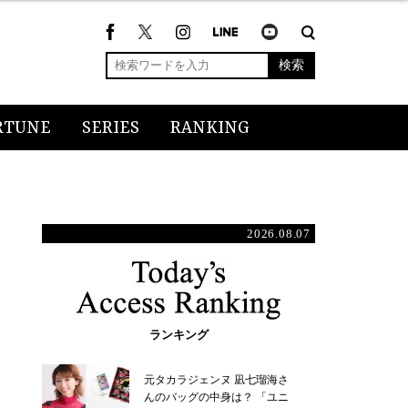
検索
RTUNE
SERIES
RANKING
2026.08.07
ランキング
元タカラジェンヌ 凪七瑠海さ
んのバッグの中身は？ 「ユニ