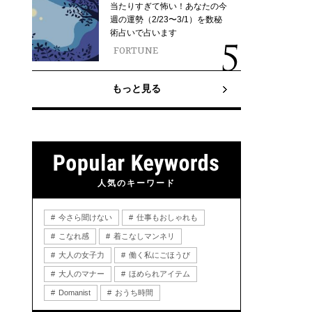
当たりすぎて怖い！あなたの今
週の運勢（2/23〜3/1）を数秘
術占いで占います
FORTUNE
もっと見る
人気のキーワード
今さら聞けない
仕事もおしゃれも
こなれ感
着こなしマンネリ
大人の女子力
働く私にごほうび
大人のマナー
ほめられアイテム
Domanist
おうち時間