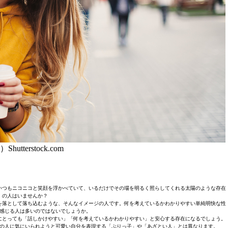
Shutterstock.com
いつもニコニコと笑顔を浮かべていて、いるだけでその場を明るく照らしてくれる太陽のような存在
の人はいませんか？
を落として落ち込むような、そんなイメージの人です。何を考えているかわかりやすい単純明快な性
感じる人は多いのではないでしょうか。
にとっても「話しかけやすい」「何を考えているかわかりやすい」と安心する存在になるでしょう。
の人に気にいられようと可愛い自分を表現する「ぶりっ子」や「あざとい人」とは異なります。