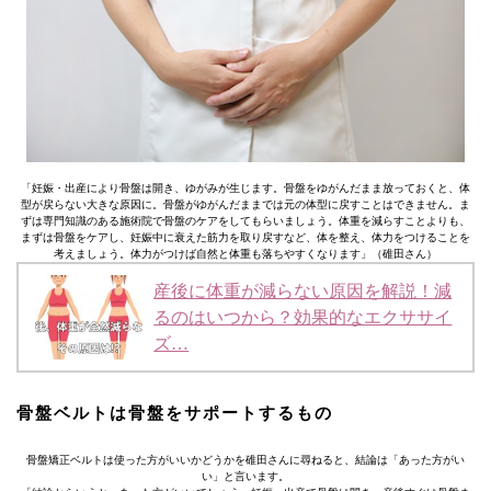
「妊娠・出産により骨盤は開き、ゆがみが生じます。骨盤をゆがんだまま放っておくと、体
型が戻らない大きな原因に。骨盤がゆがんだままでは元の体型に戻すことはできません。ま
ずは専門知識のある施術院で骨盤のケアをしてもらいましょう。体重を減らすことよりも、
まずは骨盤をケアし、妊娠中に衰えた筋力を取り戻すなど、体を整え、体力をつけることを
考えましょう。体力がつけば自然と体重も落ちやすくなります」（碓田さん）
産後に体重が減らない原因を解説！減
るのはいつから？効果的なエクササイ
ズ…
骨盤ベルトは骨盤をサポートするもの
骨盤矯正ベルトは使った方がいいかどうかを碓田さんに尋ねると、結論は「あった方がい
い」と言います。