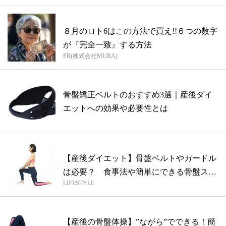
８月のロト6はこの方法で買え!!６つの数字
が『完全一致』する方法
PR(株式会社MURA)
骨盤矯正ベルトのおすすめ3選｜産後ダイ
エットへの効果や必要性とは
【産後ダイエット】骨盤ベルトやガードル
は必要？ 食事法や簡単にできる骨盤スト
LIFESTYLE
レッ...
【産後の骨盤体操】”ながら”でできる！簡