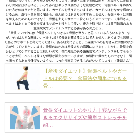
「結論からいうと、あった方がいいでしょう。妊娠・出産で骨盤は開き、産後すぐは骨盤ま
わりの関節はゆるゆる。いってみればギックリ腰のような状態なので、骨盤ベルトを締めて
いた方が体はラクだと思います。ガードルを使う方もいますが、ガードルはおなかを締めつ
けるため、血行不良を招く場合も。個人的にはあまりおすすめしません。骨盤ベルトは骨盤
を整えるためのものではなく、骨盤を支えるサポート役というイメージです」（碓田さん）
ベルトはあくまで骨盤を支えるサポート役として使い、歪みを取り除くには専門知識のある
施術院院でメンテナンスする必要があるのだそう。
「産後ママの中には『骨盤ベルトをつける＝骨盤が整う』と思っている方もいるようです
が、それは大きな間違い。ベルトだけで骨盤を整えることはできません。あくまでも調整し
たあとのサポートと考えてください。ある研究によると、出産後95%のお母さんに骨盤のゆが
みが生じているといいます。骨盤のゆがみは産後太りの原因になります。しかし、骨盤を自
分ひとりでケアすることは難しいので、専門知識のある施術院でメンテナンスをしてもらう
ことが大切。ベルトは様々な種類が販売されていますが、伸縮性に優れたものではなく、引
っ張ってもあまり伸びないような、しっかり固定できるものがいいでしょう」（碓田さん）
【産後ダイエット】骨盤ベルトやガー
ドルは必要？ 食事法や簡単にできる
骨…
骨盤ダイエットのやり方｜寝ながらで
きるエクササイズや簡単ストレッチを
紹…