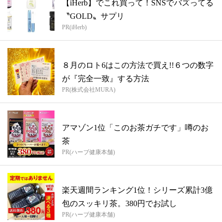
【iHerb】でこれ買って！SNSでバズってる
〝GOLD〟サプリ
PR(iHerb)
８月のロト6はこの方法で買え!!６つの数字
が『完全一致』する方法
PR(株式会社MURA)
アマゾン1位「このお茶ガチです」噂のお
茶
PR(ハーブ健康本舗)
楽天週間ランキング1位！シリーズ累計3億
包のスッキリ茶。380円でお試し
PR(ハーブ健康本舗)