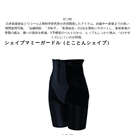
¥7,700
日本助産師会とワコール人間科学研究所が共同開発したアイテム。妊娠中〜産後までの長い
期間使用可能。「仙腸関節」「大転子」「恥骨結合」の3点を環状にサポートし、産前産後の
骨盤の緩み、腰への負担を軽減。Y字構造のベルトだから、ヒップもしっかり挟み、つけやす
くズレにくいのが特徴。
シェイプマミーガードル（とことんシェイプ）