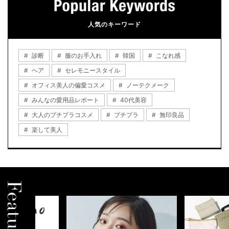
人気のキーワード
診断
服のお手入れ
韓国
こなれ感
ヘア
セレモニースタイル
オフィス美人の偏愛コスメ
ノーテクメーク
みんなの愛用品レポート
40代美容
大人のプチプラコスメ
プチプラ
無印良品
楽して美人