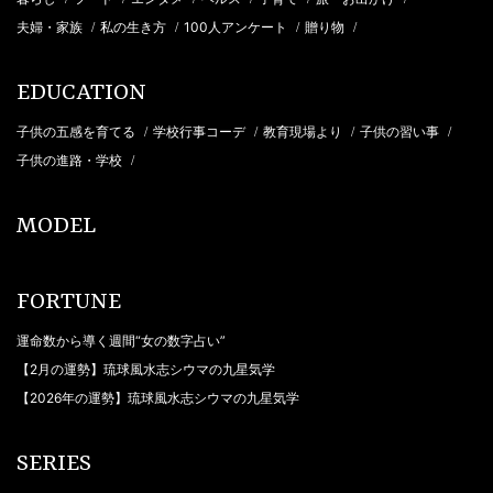
夫婦・家族
私の生き方
100人アンケート
贈り物
/
/
/
/
EDUCATION
子供の五感を育てる
学校行事コーデ
教育現場より
子供の習い事
/
/
/
/
子供の進路・学校
/
MODEL
FORTUNE
運命数から導く週間“女の数字占い”
【2月の運勢】琉球風水志シウマの九星気学
【2026年の運勢】琉球風水志シウマの九星気学
SERIES