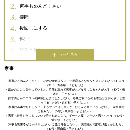
何事もめんどくさい
掃除
後回しにする
料理
座ると動かない
もっと見る
家事
・家事などめんどくさくて、なかなか進まない。一度座るとなかなか立てなくなってしまう
（30代・青森県・子ども1人）
・ほかのことに集中していると、時間を忘れて家事がおざなりになるときがある （40代・栃
木県・子ども1人）
・排水溝とかエアコンの掃除はたまにしかしない。 毎晩ご飯作るのも本当は面倒くさいと思
ってる （40代・東京都・子ども1人）
・家事は基本やりたくない。夫もやってはくれるが、ほとんど当てにならないし、家事代行
に頼みたい （30代・東京都・子ども2人）
・家事も仕事も何にもしないで許されるのなら、ずーっと寝ていたいと思っちゃう （40代・
愛知県・子ども3人）
・家事も出来るだけ手抜きしたい。ご飯は外食したいし、洗濯機も1週間に1度とかにしたい
（40代・岡山県・子ども2人）