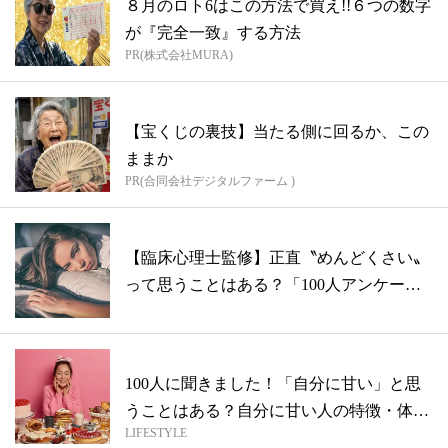
８月のロト6はこの方法で買え!!６つの数字
が『完全一致』する方法
PR(株式会社MURA)
【宝くじの裏技】当たる側に回るか、この
ままか
PR(合同会社デジタルファーム )
【臨床心理士監修】正直〝めんどくさい〟
って思うことはある？「100人アンケート
の...
100人に聞きました！「自分に甘い」と思
うことはある？自分に甘い人の特徴・体験
LIFESTYLE
談...