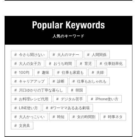
人気のキーワード
今さら聞けない
大人のマナー
人間関係
大人の女子力
おうち時間
育児
仕事効率化
100均
趣味
仕事も家庭も
夫婦
キャリアアップ
診断
仕事もおしゃれも
川口ゆかりの丁寧な暮らし
韓国
お料理レシピ代用
デジタル苦手
iPhone使い方
LINE使い方
#ワーママあるある劇場
大人かっこいい
時短
女の時間割
時事ネタ
文房具