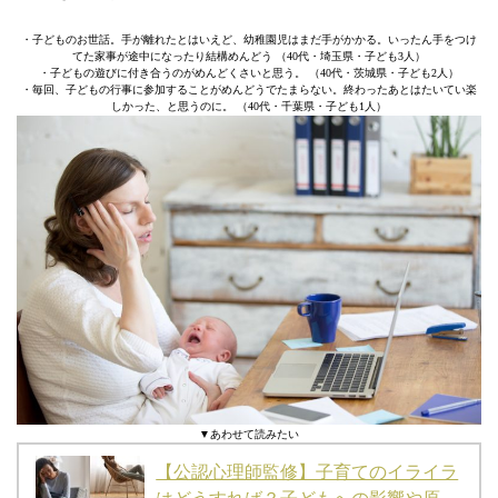
・子どものお世話。手が離れたとはいえど、幼稚園児はまだ手がかかる。いったん手をつけ
てた家事が途中になったり結構めんどう （40代・埼玉県・子ども3人）
・子どもの遊びに付き合うのがめんどくさいと思う。 （40代・茨城県・子ども2人）
・毎回、子どもの行事に参加することがめんどうでたまらない。終わったあとはたいてい楽
しかった、と思うのに。 （40代・千葉県・子ども1人）
▼あわせて読みたい
【公認心理師監修】子育てのイライラ