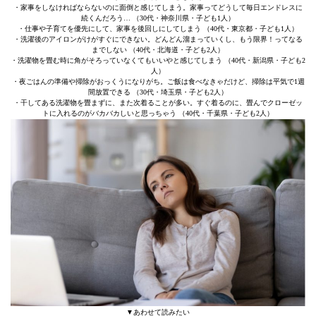
・家事をしなければならないのに面倒と感じてしまう。家事ってどうして毎日エンドレスに
続くんだろう… （30代・神奈川県・子ども1人）
・仕事や子育てを優先にして、家事を後回しにしてしまう （40代・東京都・子ども1人）
・洗濯後のアイロンがけがすぐにできない。どんどん溜まっていくし、もう限界！ってなる
までしない （40代・北海道・子ども2人）
・洗濯物を畳む時に角がそろっていなくてもいいやと感じてしまう （40代・新潟県・子ども2
人）
・夜ごはんの準備や掃除がおっくうになりがち。ご飯は食べなきゃだけど、掃除は平気で1週
間放置できる （30代・埼玉県・子ども2人）
・干してある洗濯物を畳まずに、また次着ることが多い。すぐ着るのに、畳んでクローゼッ
トに入れるのがバカバカしいと思っちゃう （40代・千葉県・子ども2人）
▼あわせて読みたい