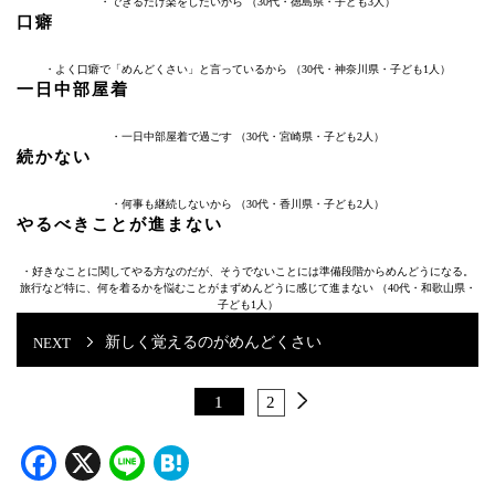
・できるだけ楽をしたいから （30代・徳島県・子ども3人）
口癖
・よく口癖で「めんどくさい」と言っているから （30代・神奈川県・子ども1人）
一日中部屋着
・一日中部屋着で過ごす （30代・宮崎県・子ども2人）
続かない
・何事も継続しないから （30代・香川県・子ども2人）
やるべきことが進まない
・好きなことに関してやる方なのだが、そうでないことには準備段階からめんどうになる。
旅行など特に、何を着るかを悩むことがまずめんどうに感じて進まない （40代・和歌山県・
子ども1人）
新しく覚えるのがめんどくさい
1
2
Facebook
X
Line
Hatena