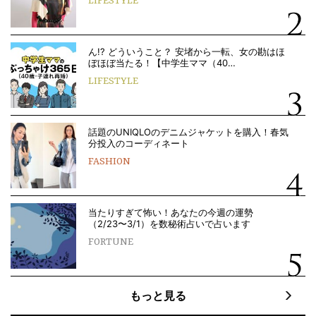
LIFESTYLE
ん!? どういうこと？ 安堵から一転、女の勘はほ
ぼほぼ当たる！【中学生ママ（40…
LIFESTYLE
話題のUNIQLOのデニムジャケットを購入！春気
分投入のコーディネート
FASHION
当たりすぎて怖い！あなたの今週の運勢
（2/23〜3/1）を数秘術占いで占います
FORTUNE
もっと見る