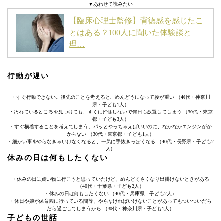
▼あわせて読みたい
【臨床心理士監修】背徳感を感じたこ
とはある？100人に聞いた体験談と
理…
行動が遅い
・すぐ行動できない。後先のことを考えると、めんどうになって腰が重い （40代・神奈川
県・子ども1人）
・汚れているところを見つけても、すぐに掃除しないで何日も放置してしまう （30代・東京
都・子ども3人）
・すぐ横着することを考えてしまう。パッとやっちゃえばいいのに、なかなかエンジンがか
からない （30代・東京都・子ども1人）
・細かい事をやらなきゃいけなくなると、一気に手抜きっぽくなる （40代・長野県・子ども2
人）
休みの日は何もしたくない
・休みの日に買い物に行こうと思っていたけど、めんどくさくなり出掛けないときがある
（40代・千葉県・子ども2人）
・休みの日は何もしたくない （40代・兵庫県・子ども2人）
・休日や娘が保育園に行っている間等、やらなければいけないことがあってもついついだら
だら過ごしてしまうから （30代・神奈川県・子ども1人）
子どもの世話