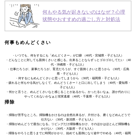
何もやる気が起きないのはなぜ？心理
状態やおすすめの過ごし方と対処法
何事もめんどくさい
・いつでも、何をするにも「めんどくさー」が口癖 （40代・宮城県・子ども2人）
・どんなことに対しても面倒くさいと感じる。出来ることならずっとゴロゴロしてたい （40
代・沖縄県・子ども2人）
・仕事だろうが、家事だろうが、育児だろうが、すぐ面倒くさいと思うから （30代・広島
県・子ども1人）
・何するにもめんどくさいと思ってしまうから （30代・福岡県・子ども1人）
・疲れると何もやる気がしなくて、めんどうくさー！と口に出してしまう （40代・愛知県・
子ども1人）
・何かと言うと、めんどくさいなと感じることがあるから。かったるいなぁ、誰か代わりに
やってくれないかなぁと現実逃避 （40代・千葉県・子ども2人）
掃除
・掃除が苦手なところ。掃除機をかけるのは全然出来るが、片付ける、磨くなどめんどうで
仕方ない （30代・新潟県・子ども1人）
・掃除がめんどうで適当になる。リビングだけ掃除機をかけ、そのほかはほとんど掃除機を
かけない （30代・大阪府・子ども3人）
・掃除をやろうと思うまでに時間がかかり、始めても面倒になり途中でやめる （40代・福岡