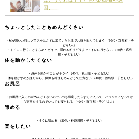
はどうすれば？子どもへの影響や原
因、…
ちょっとしたこともめんどくさい
・喉が渇いた時にグラスを出さずに出ていたお皿でお茶を飲んでしまう （30代・京都府・子
ども1人）
・トイレに行くことすらめんどうで、漏れるギリギリまでトイレに行かない （40代・広島
県・子ども1人）
体を動かしたくない
・身体を動かすことがキライ （40代・秋田県・子ども2人）
・体を動かすのが嫌だから、掃除も料理もめんどうで仕方ない （40代・徳島県・子ども1人）
お風呂
・お風呂に入るのがめんどくさいのでいつも帰宅したらすぐに入って、パジャマになってか
ら家事をするのでいつでも寝られる （40代・東京都・子ども3人）
諦める
・すぐに諦める （30代・神奈川県・子ども2人）
楽をしたい