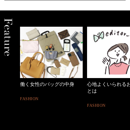
中身
心地よくいられるおしゃれ
【ワーママのきれ
とは
ュアル通勤】
FASHION
FASHION