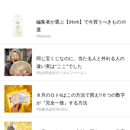
編集者が選ぶ【iHerb】で今買うべきもの10
選
PR(iHerb)
同じ宝くじなのに、当たる人と外れる人の
違い実は“ここ”でした
PR(合同会社デジタルファーム )
８月のロト6はこの方法で買え!!６つの数字
が『完全一致』する方法
PR(株式会社MURA)