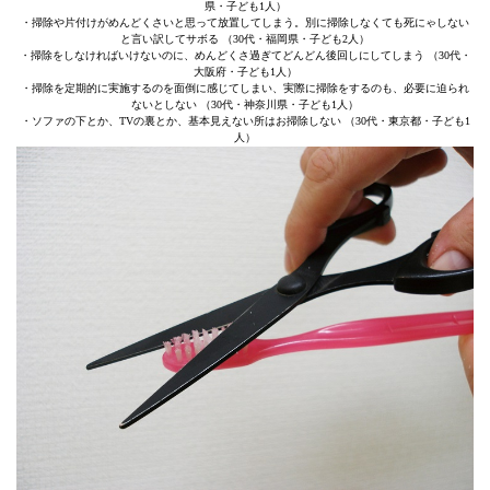
県・子ども1人）
・掃除や片付けがめんどくさいと思って放置してしまう。別に掃除しなくても死にゃしない
と言い訳してサボる （30代・福岡県・子ども2人）
・掃除をしなければいけないのに、めんどくさ過ぎてどんどん後回しにしてしまう （30代・
大阪府・子ども1人）
・掃除を定期的に実施するのを面倒に感じてしまい、実際に掃除をするのも、必要に迫られ
ないとしない （30代・神奈川県・子ども1人）
・ソファの下とか、TVの裏とか、基本見えない所はお掃除しない （30代・東京都・子ども1
人）