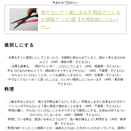
▼あわせて読みたい
捨てないで！家にある不用品でつくる
お掃除グッズ3選【大掃除前にシルバ
ー…
後回しにする
・仕事をすぐに後回しにしてしまったり、大雑把に終わらせてしまう。細かく考えるのがめ
んどう （30代・神奈川県・子ども2人）
・仕事も家事も、「明日でいいや！」と口にしてしまう （30代・青森県・子ども1人）
・手をつけるのがめんどうで、締め切りギリギリまでやらない （30代・千葉県・子ども1人）
・やらないといけないことを、いつも後回しにするから （40代・広島県・子ども1人）
・今でなくてもいいか！と思ったことは、たいがい後回しにしちゃいます （40代・東京都・
子ども1人）
料理
・ご飯を作るときなど、省ける手順は省くなどして正しい手順をふまずに出来るだけモチベ
ーションが下がらないよう楽に我流で進めることがある （30代・千葉県・子ども1人）
・料理が嫌い。やらないといけないことをギリギリまで後回しにする。お休みの日でもつい
ゴロゴロしてしまいがち （40代・宮崎県・子ども2人）
・料理している時は、皿洗いがめんどうなので、洗い物が減るように料理する （30代・岐阜
県・子ども2人）
・料理の細々としたこと(面取りとか、油抜きとか)はした方がいいとわかっていても、面倒く