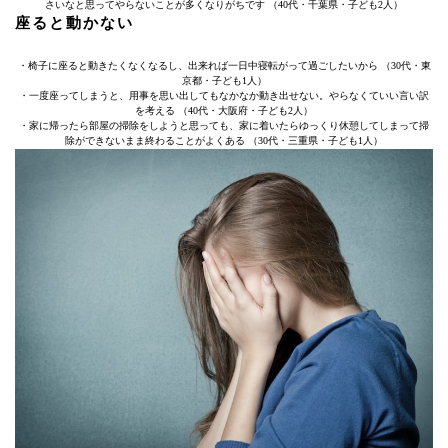
さいなと思ってやらないことが多くなりがちです （40代・千葉県・子ども2人）
座ると動かない
・椅子に座ると動きたくなくなるし、出来れば一日中寝転がって過ごしたいから （30代・東
京都・子ども1人）
・一度座ってしまうと、用事を思い出してもなかなか動き出せない。やらなくていい言い訳
を考える （40代・大阪府・子ども2人）
・家に帰ったら部屋の掃除をしようと思っても、家に着いたらゆっくり休憩してしまって掃
除ができないまま終わることがよくある （30代・三重県・子ども1人）