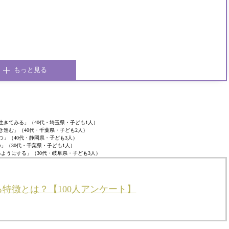
もっと見る
生きてみる」（40代・埼玉県・子ども1人）
き進む」（40代・千葉県・子ども2人）
つ」（40代・静岡県・子ども3人）
」（30代・千葉県・子ども1人）
ようにする」（30代・岐阜県・子ども3人）
特徴とは？【100人アンケート】