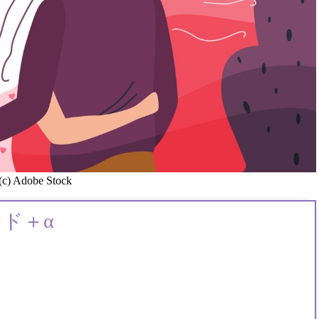
(c) Adobe Stock
ド＋α