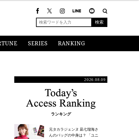
検索
RTUNE
SERIES
RANKING
2026.08.09
ランキング
元タカラジェンヌ 凪七瑠海さ
んのバッグの中身は？ 「ユニ