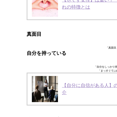
【尽くす女性】は重い？
れの特徴とは
真面目
「真面目
自分を持っている
「自分をしっかり持
「まっすぐでぶ
【自分に自信がある人】
介