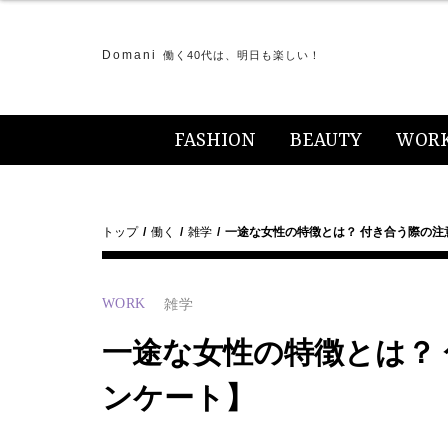
Domani
働く40代は、明日も楽しい！
FASHION
BEAUTY
WOR
トップ
働く
雑学
一途な女性の特徴とは？ 付き合う際の注
WORK
雑学
一途な女性の特徴とは？ 
ンケート】