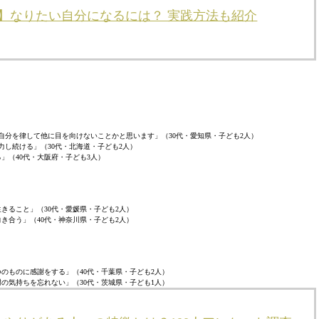
た】なりたい自分になるには？ 実践方法も紹介
自分を律して他に目を向けないことかと思います」（30代・愛知県・子ども2人）
力し続ける」（30代・北海道・子ども2人）
」（40代・大阪府・子ども3人）
きること」（30代・愛媛県・子ども2人）
き合う」（40代・神奈川県・子ども2人）
のものに感謝をする」（40代・千葉県・子ども2人）
の気持ちを忘れない」（30代・茨城県・子ども1人）