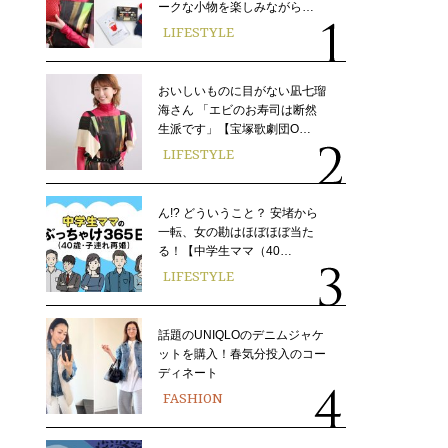
ークな小物を楽しみながら…
LIFESTYLE
おいしいものに目がない凪七瑠
海さん 「エビのお寿司は断然
生派です」【宝塚歌劇団O…
LIFESTYLE
ん!? どういうこと？ 安堵から
一転、女の勘はほぼほぼ当た
る！【中学生ママ（40…
LIFESTYLE
話題のUNIQLOのデニムジャケ
ットを購入！春気分投入のコー
ディネート
FASHION