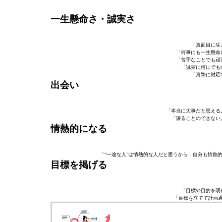
一生懸命さ・誠実さ
「真面目に生
「何事にも一生懸命
「苦手なことでも頑
「誠実に何にでも
「真摯に対応
出会い
「本当に大事だと思える
「譲ることのできない
情熱的になる
「“一途な人”は情熱的な人だと思うから、自分も情熱
目標を掲げる
「目標や目的を明
「目標を立てて計画通