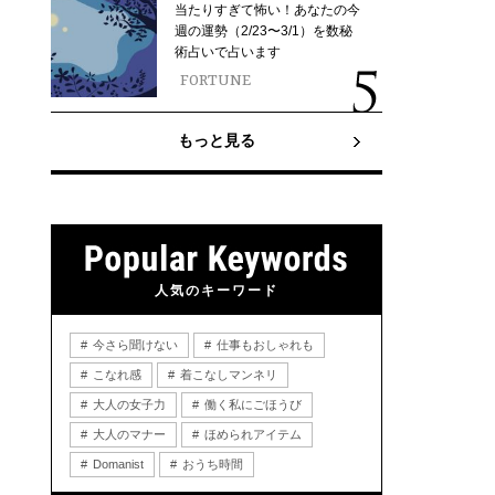
当たりすぎて怖い！あなたの今
週の運勢（2/23〜3/1）を数秘
術占いで占います
FORTUNE
もっと見る
人気のキーワード
今さら聞けない
仕事もおしゃれも
こなれ感
着こなしマンネリ
大人の女子力
働く私にごほうび
大人のマナー
ほめられアイテム
Domanist
おうち時間