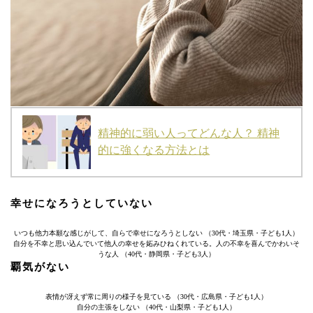
精神的に弱い人ってどんな人？ 精神
的に強くなる方法とは
幸せになろうとしていない
いつも他力本願な感じがして、自らで幸せになろうとしない （30代・埼玉県・子ども1人）
自分を不幸と思い込んでいて他人の幸せを妬みひねくれている。人の不幸を喜んでかわいそ
うな人 （40代・静岡県・子ども3人）
覇気がない
表情が冴えず常に周りの様子を見ている （30代・広島県・子ども1人）
自分の主張をしない （40代・山梨県・子ども1人）