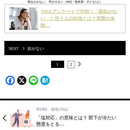
明るさがない。 声が小さい（40代・熊本県・子ども1人）
100人アンケートで判明！「覇気がな
い」と思う人の特徴とは？実際の体
験…
欲がない
1
2
Facebook
X
Line
Hatena
WORK
職場の悩み
「塩対応」の意味とは？ 部下が冷たい
態度をとる…