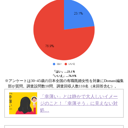
「はい」…23.1％
「いいえ」…76.9％
※アンケートは30~45歳の日本全国の有職既婚女性を対象にDomani編集
部が質問。調査設問数10問、調査回収人数110名（未回答含む）。
「幸薄い」とは静かで大人しいイメー
ジのこと！「幸薄そう」に見えない対
処…