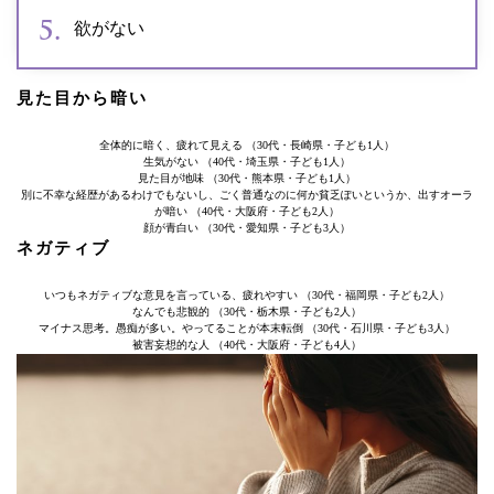
欲がない
見た目から暗い
全体的に暗く、疲れて見える （30代・長崎県・子ども1人）
生気がない （40代・埼玉県・子ども1人）
見た目が地味 （30代・熊本県・子ども1人）
別に不幸な経歴があるわけでもないし、ごく普通なのに何か貧乏ぽいというか、出すオーラ
が暗い （40代・大阪府・子ども2人）
顔が青白い （30代・愛知県・子ども3人）
ネガティブ
いつもネガティブな意見を言っている、疲れやすい （30代・福岡県・子ども2人）
なんでも悲観的 （30代・栃木県・子ども2人）
マイナス思考。愚痴が多い。やってることが本末転倒 （30代・石川県・子ども3人）
被害妄想的な人 （40代・大阪府・子ども4人）