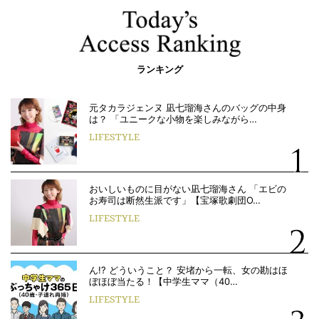
ランキング
元タカラジェンヌ 凪七瑠海さんのバッグの中身
は？ 「ユニークな小物を楽しみながら…
LIFESTYLE
おいしいものに目がない凪七瑠海さん 「エビの
お寿司は断然生派です」【宝塚歌劇団O…
LIFESTYLE
ん!? どういうこと？ 安堵から一転、女の勘はほ
ぼほぼ当たる！【中学生ママ（40…
LIFESTYLE