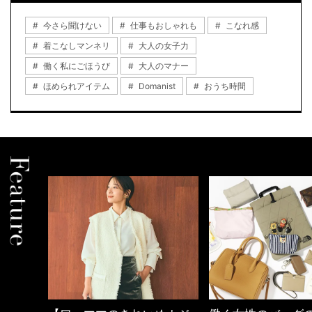
今さら聞けない
仕事もおしゃれも
こなれ感
着こなしマンネリ
大人の女子力
働く私にごほうび
大人のマナー
ほめられアイテム
Domanist
おうち時間