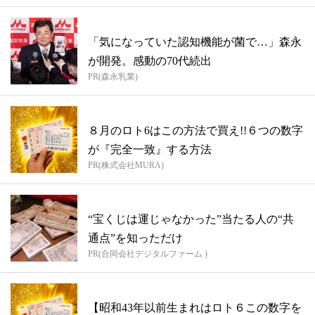
「気になっていた認知機能が菌で…」森永
が開発。感動の70代続出
PR(森永乳業)
８月のロト6はこの方法で買え!!６つの数字
が『完全一致』する方法
PR(株式会社MURA)
“宝くじは運じゃなかった”当たる人の“共
通点”を知っただけ
PR(合同会社デジタルファーム )
【昭和43年以前生まれはロト６この数字を