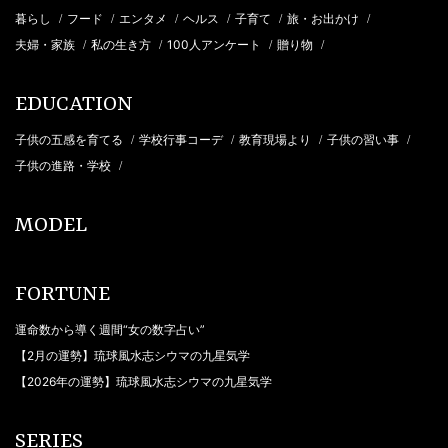
暮らし
フード
エンタメ
ヘルス
子育て
旅・お出かけ
/
/
/
/
/
/
夫婦・家族
私の生き方
100人アンケート
贈り物
/
/
/
/
EDUCATION
子供の五感を育てる
学校行事コーデ
教育現場より
子供の習い事
/
/
/
/
子供の進路・学校
/
MODEL
FORTUNE
運命数から導く週間“女の数字占い”
【2月の運勢】琉球風水志シウマの九星気学
【2026年の運勢】琉球風水志シウマの九星気学
SERIES