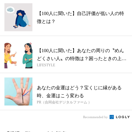
【100人に聞いた】自己評価が低い人の特
徴とは？
【100人に聞いた】あなたの周りの〝めん
どくさい人〟の特徴は？困ったときの上手
LIFESTYLE
な...
あなたの金運はどう？宝くじに縁がある
時、金運はこう変わる
PR（合同会社デジタルファーム ）
Recommended by