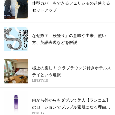
体型カバーもできるフェリシモの超使える
セットアップ
なぜ鰻？「鰻登り」の意味や由来、使い
方、英語表現などを解説
極上の癒し！ クラブラウンジ付きホテルス
テイという選択
LIFESTYLE
内から外からもダブルで美人【ランコム】
のローションでプルプル素肌になる理由と
BEAUTY
は？