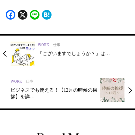
Facebook
X
Line
Hatena
WORK
仕事
「ご‌ざ‌い‌ま‌す‌で‌しょ‌う‌か？」‌は…
WORK
仕事
ビジネスでも使える！【12月の時候の挨
拶】を詳…