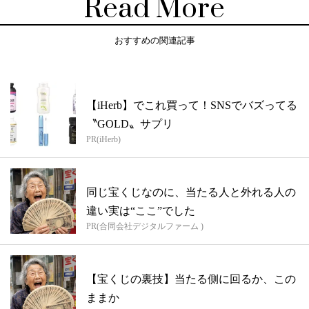
Read More
おすすめの関連記事
【iHerb】でこれ買って！SNSでバズってる
〝GOLD〟サプリ
PR(iHerb)
同じ宝くじなのに、当たる人と外れる人の
違い実は“ここ”でした
PR(合同会社デジタルファーム )
【宝くじの裏技】当たる側に回るか、この
ままか