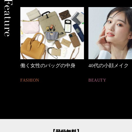
中身
40代の小顔メイク
【ワーママのきれ
ュアル通勤】
BEAUTY
FASHION
【登録無料】