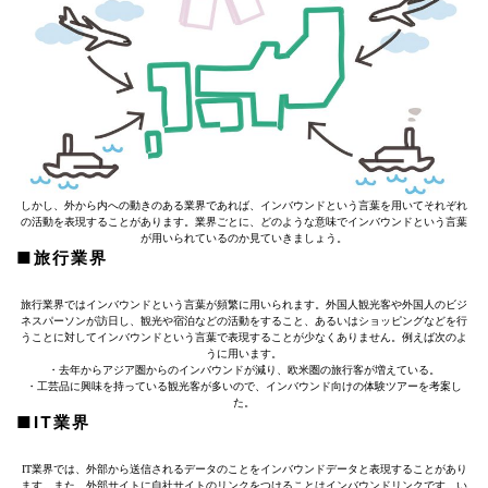
しかし、外から内への動きのある業界であれば、インバウンドという言葉を用いてそれぞれ
の活動を表現することがあります。業界ごとに、どのような意味でインバウンドという言葉
が用いられているのか見ていきましょう。
■旅行業界
旅行業界ではインバウンドという言葉が頻繁に用いられます。外国人観光客や外国人のビジ
ネスパーソンが訪日し、観光や宿泊などの活動をすること、あるいはショッピングなどを行
うことに対してインバウンドという言葉で表現することが少なくありません。例えば次のよ
うに用います。
・去年からアジア圏からのインバウンドが減り、欧米圏の旅行客が増えている。
・工芸品に興味を持っている観光客が多いので、インバウンド向けの体験ツアーを考案し
た。
■IT業界
IT業界では、外部から送信されるデータのことをインバウンドデータと表現することがあり
ます。また、外部サイトに自社サイトのリンクをつけることはインバウンドリンクです。い