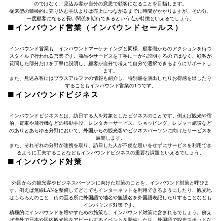
のではなく、見込み客が自分の意思で顧客になることを目指します。
従来型の積極的に売り込む手法よりは売上につながるまでに時間がかかりますが、その分、
一度顧客になると長い関係を期待できるという点が特徴といえるでしょう。
■インバウンド営業（インバウンドセールス）
インバウンド営業も、インバウンドマーケティングと同様、顧客側からのアクションを待つ
スタイルで行われる営業です。商品やサービスを丁寧に一から説明するのではなく、顧客が
質問した部分だけを丁寧に説明し、顧客が自分で考えて自分で選択できるようにサポートし
ます。
また、見込み客にはプラスアルファの情報も紹介し、特別感を演出したりお得感を出したり
することもインバウンド営業の1つです。
■インバウンドビジネス
インバウンドビジネスとは、訪日する人を対象としたビジネスのことです。例えば観光や宿
泊、電車や飛行機などの移動手段、レンタカーサービス、ショッピング、レジャー施設など
のありとあらゆる分野において、外国からの観光客やビジネスパーソンに向けたサービスを
展開します。
また、それぞれの分野が連携を取り、訪日した人が不便な思いをせずにサービスを利用でき
るように工夫することなどもインバウンドビジネスの重要な課題といえるでしょう。
■インバウンド対策
外国からの観光客やビジネスパーソンに向けた対策のことを、インバウンド対策と呼びま
す。例えば無線LANを整備してどこでもインターネットを利用できるようにしたり、観光地
はもちろんのこと、街の至る所に外国語で地名や施設名を外国語表記したりすることなども
インバウンド対策です。
積極的にインバウンドを増やすための施策も、インバウンド対策に含まれるでしょう。例え
ば海外で日本や国内観光地をアピールするイベントを開催したり、外国語で観光スポットな