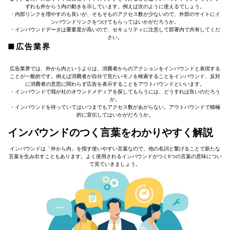
ずれも外からう内の動きを示しています。例えば次のように使えるでしょう。
・内部リンクを増やすのも良いが、そもそものアクセス数が少ないので、外部のサイトにイ
ンバウンドリンクをつけてもらってはいかがだろうか。
・インバウンドデータは重要度が高いので、セキュリティに注意して部署内で共有してくだ
さい。
■広告業界
広告業界では、外から内というよりは、消費者からのアクションをインバウンドと表現する
ことが一般的です。例えば消費者が自分で見たいモノを検索することをインバウンド、反対
に消費者の意思に関わらず広告を表示することをアウトバウンドといいます。
・インバウンドで我が社のオウンドメディアを探してもらうには、どうすれば良いのだろう
か。
・インバウンドを待っていてはいつまでもアクセス数があがらない。アウトバウンドで積極
的に宣伝してはいかがだろうか。
インバウンドのつく言葉をわかりやすく解説
インバウンドは「外から内」を指す使いやすい言葉なので、他の名詞と繋げることで新たな
言葉を生み出すこともあります。よく使用されるインバウンドがつく6つの言葉の意味につい
て見ていきましょう。