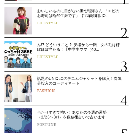
おいしいものに目がない凪七瑠海さん 「エビの
お寿司は断然生派です」【宝塚歌劇団O…
LIFESTYLE
ん!? どういうこと？ 安堵から一転、女の勘はほ
ぼほぼ当たる！【中学生ママ（40…
LIFESTYLE
話題のUNIQLOのデニムジャケットを購入！春気
分投入のコーディネート
FASHION
当たりすぎて怖い！あなたの今週の運勢
（2/23〜3/1）を数秘術占いで占います
FORTUNE