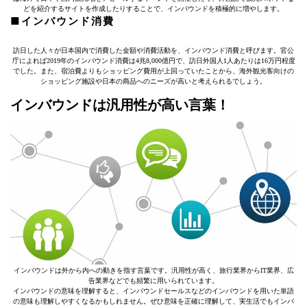
どを紹介するサイトを作成したりすることで、インバウンドを積極的に増やします。
■インバウンド消費
訪日した人々が日本国内で消費した金額や消費活動を、インバウンド消費と呼びます。官公
庁によれば2019年のインバウンド消費は4兆8,000億円で、訪日外国人1人あたりは16万円程度
でした。また、宿泊費よりもショッピング費用が上回っていたことから、海外観光客向けの
ショッピング施設や日本の商品へのニーズが高いと考えられるでしょう。
インバウンドは汎用性が高い言葉！
インバウンドは外から内への動きを指す言葉です。汎用性が高く、旅行業界からIT業界、広
告業界などでも頻繁に用いられています。
インバウンドの意味を理解すると、インバウンドセールスなどのインバウンドを用いた単語
の意味も理解しやすくなるかもしれません。ぜひ意味を正確に理解して、実生活でもインバ