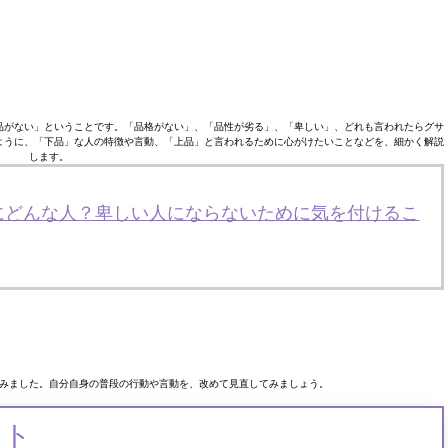
品がない」ということです。「品格がない」、「品性が劣る」、「卑しい」、どれも言われたらグサ
ように、「下品」な人の特徴や言動、「上品」と言われるために心がけたいことなどを、細かく解説
します。
にどんな人？卑しい人にならないために気を付けるこ
みました。自分自身の普段の行動や言動を、改めて見直してみましょう。
ント