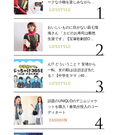
ークな小物を楽しみながら…
LIFESTYLE
おいしいものに目がない凪七瑠
海さん 「エビのお寿司は断然
生派です」【宝塚歌劇団O…
LIFESTYLE
ん!? どういうこと？ 安堵から
一転、女の勘はほぼほぼ当た
る！【中学生ママ（40…
LIFESTYLE
話題のUNIQLOのデニムジャケ
ットを購入！春気分投入のコー
ディネート
FASHION