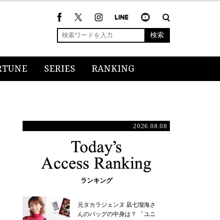
検索
RTUNE
SERIES
RANKING
2026.08.08
ランキング
元タカラジェンヌ 凪七瑠海さ
んのバッグの中身は？ 「ユニ