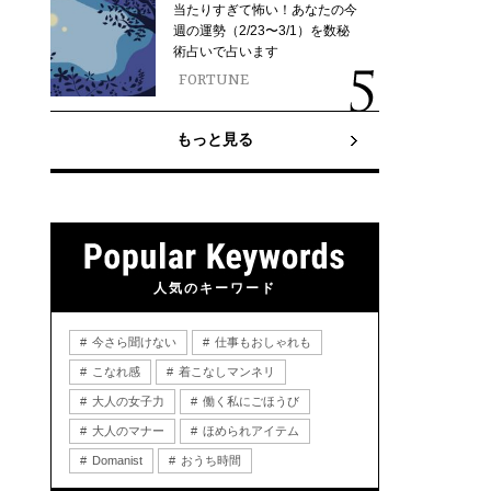
当たりすぎて怖い！あなたの今
週の運勢（2/23〜3/1）を数秘
術占いで占います
FORTUNE
もっと見る
人気のキーワード
今さら聞けない
仕事もおしゃれも
こなれ感
着こなしマンネリ
大人の女子力
働く私にごほうび
大人のマナー
ほめられアイテム
Domanist
おうち時間