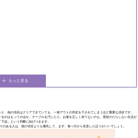
もっと見る
いと、他の項目はクリアできていても、一発アウトの判定を下されてしまうほど重要な項目です。
するのはもってのほか。テーブルを汚したり、お箸を正しく持てないのも、普段のだらしない生活が
「下品」という判断に結びつきます。
りのある人は、他の項目よりも優先して、まず、食べ方から見直したほうがいいでしょう。