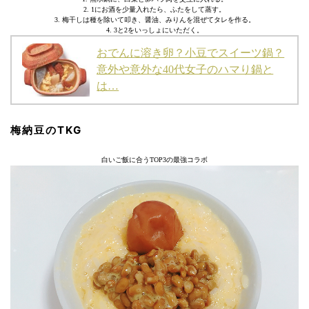
2. 1にお酒を少量入れたら、ふたをして蒸す。
3. 梅干しは種を除いて叩き、醤油、みりんを混ぜてタレを作る。
4. 3と2をいっしょにいただく。
おでんに溶き卵？小豆でスイーツ鍋？
意外や意外な40代女子のハマり鍋と
は…
梅納豆のTKG
白いご飯に合うTOP3の最強コラボ