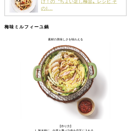
け！の〝ちょい足し極旨〟レシピ そ
の1…
梅味ミルフィーユ鍋
素材の美味しさを味わえる
【作り方】
1. 無水鍋に、白菜と豚バラ肉を交互に入れる。