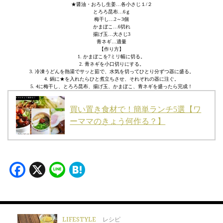
★醤油・おろし生姜…各小さじ１/２
とろろ昆布…6ｇ
梅干し…2～3個
かまぼこ…6切れ
揚げ玉…大さじ3
青ネギ…適量
【作り方】
1. かまぼこを7ミリ幅に切る。
2. 青ネギを小口切りにする。
3. 冷凍うどんを熱湯でサッと茹で、水気を切ってひとり分ずつ器に盛る。
4. 鍋に★を入れたらひと煮立ちさせ、それぞれの器に注ぐ。
5. 4に梅干し、とろろ昆布、揚げ玉、かまぼこ、青ネギを盛ったら完成！
買い置き食材で！簡単ランチ5選【ワ
ーママのきょう何作る？】
Facebook
X
Line
Hatena
LIFESTYLE
レシピ