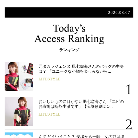
2026.08.07
ランキング
元タカラジェンヌ 凪七瑠海さんのバッグの中身
は？ 「ユニークな小物を楽しみながら…
LIFESTYLE
おいしいものに目がない凪七瑠海さん 「エビの
お寿司は断然生派です」【宝塚歌劇団O…
LIFESTYLE
ん!? どういうこと？ 安堵から一転、女の勘はほ