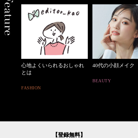
中身
心地よくいられるおしゃれ
40代の小顔メイク
とは
BEAUTY
FASHION
【登録無料】