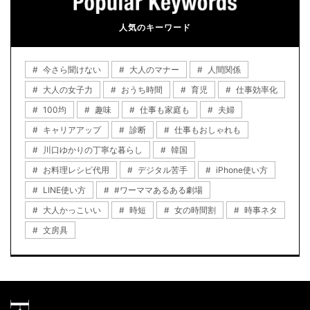
人気のキーワード
今さら聞けない
大人のマナー
人間関係
大人の女子力
おうち時間
育児
仕事効率化
100均
趣味
仕事も家庭も
夫婦
キャリアアップ
診断
仕事もおしゃれも
川口ゆかりの丁寧な暮らし
韓国
お料理レシピ代用
デジタル苦手
iPhone使い方
LINE使い方
#ワーママあるある劇場
大人かっこいい
時短
女の時間割
時事ネタ
文房具