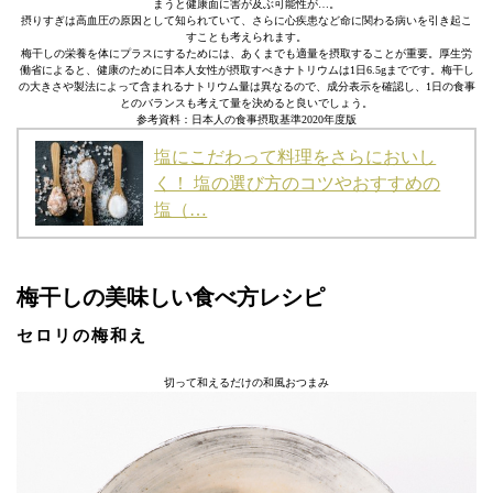
まうと健康面に害が及ぶ可能性が…。
摂りすぎは高血圧の原因として知られていて、さらに心疾患など命に関わる病いを引き起こ
すことも考えられます。
梅干しの栄養を体にプラスにするためには、あくまでも適量を摂取することが重要。厚生労
働省によると、健康のために日本人女性が摂取すべきナトリウムは1日6.5gまでです。梅干し
の大きさや製法によって含まれるナトリウム量は異なるので、成分表示を確認し、1日の食事
とのバランスも考えて量を決めると良いでしょう。
参考資料：日本人の食事摂取基準2020年度版
塩にこだわって料理をさらにおいし
く！ 塩の選び方のコツやおすすめの
塩（…
梅干しの美味しい食べ方レシピ
セロリの梅和え
切って和えるだけの和風おつまみ