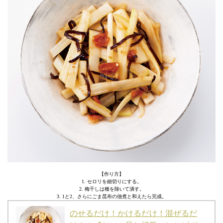
【作り方】
1. セロリを細切りにする。
2. 梅干しは種を除いて潰す。
3. 1と2、さらにごま昆布の佃煮と和えたら完成。
のせるだけ！かけるだけ！混ぜるだ