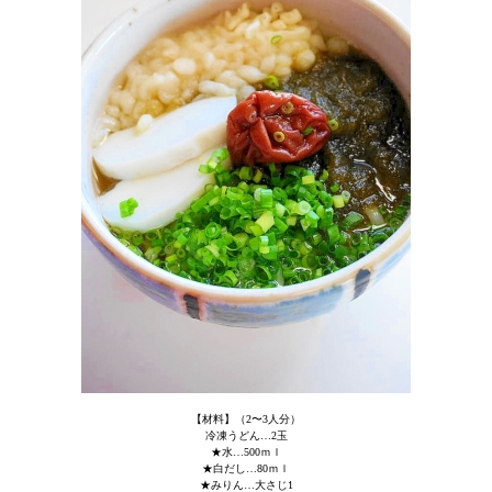
【材料】（2〜3人分）
冷凍うどん…2玉
★水…500ｍｌ
★白だし…80ｍｌ
★みりん…大さじ1