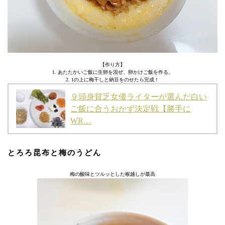
【作り方】
1. あたたかいご飯に生卵を混ぜ、卵かけご飯を作る。
2. 1の上に梅干しと納豆をのせたら完成！
９頭身貧乏女優ライターが選んだ白い
ご飯に合うおかず決定戦【勝手に
WR…
とろろ昆布と梅のうどん
梅の酸味とツルッとした喉越しが最高