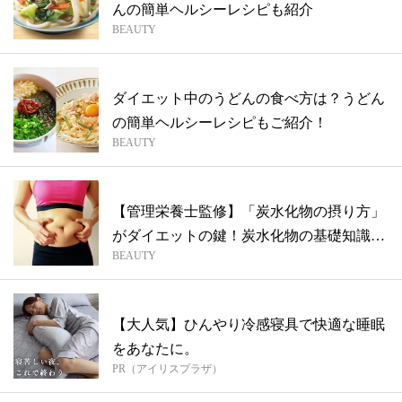
んの簡単ヘルシーレシピも紹介
BEAUTY
ダイエット中のうどんの食べ方は？うどん
の簡単ヘルシーレシピもご紹介！
BEAUTY
【管理栄養士監修】「炭水化物の摂り方」
がダイエットの鍵！炭水化物の基礎知識や
BEAUTY
おす...
【大人気】ひんやり冷感寝具で快適な睡眠
をあなたに。
PR（アイリスプラザ）