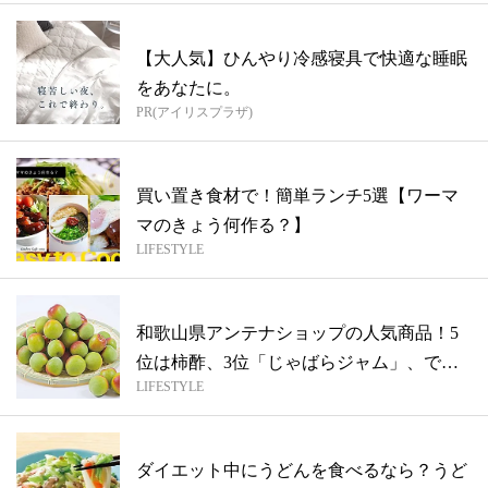
【大人気】ひんやり冷感寝具で快適な睡眠
をあなたに。
PR(アイリスプラザ)
買い置き食材で！簡単ランチ5選【ワーマ
マのきょう何作る？】
LIFESTYLE
和歌山県アンテナショップの人気商品！5
位は柿酢、3位「じゃばらジャム」、では1
LIFESTYLE
位...
ダイエット中にうどんを食べるなら？うど