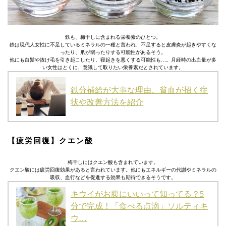
鉄も、梅干しに含まれる栄養素のひとつ。
鉄は現代人女性に不足しているミネラルの一種と言われ、不足すると皮膚炎が起きやすくな
ったり、爪が弱ったりする可能性があるそう。
他にも白髪や抜け毛を引き起こしたり、寝起きを悪くする可能性も…。月経時の出血量が多
い女性はとくに、意識して取りたい栄養素だとされています。
鉄分補給が大事な理由。貧血が招く症
状や改善方法を紹介
【疲労回復】クエン酸
梅干しにはクエン酸も含まれています。
クエン酸には疲労回復効果があると言われています。他にもエネルギーの代謝やミネラルの
吸収、血行などを促進する効果も期待できるそうです。
キウイがお腹にいいって知ってる？5
分で完成！「食べる点滴」ソルティキ
ウ…