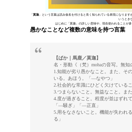
「
莫迦
」という言葉は読み仮名を付けると良く知られている表現になります
いうとき
はじめに「莫迦」の詳しい意味や、現在使われることが多
愚かなことなど複数の意味を持つ言葉
【ばか｜馬鹿／莫迦】
名・形動《（梵）mohaの音写。無
1.知能が劣り愚かなこと。また、そ
いる。あほう。「―なやつ」
2.社会的な常識にひどく欠けている
3.つまらないこと。無益なこと。ま
4.度が過ぎること。程度が並はずれ
「―騒ぎ」「―正直」
5.用をなさないこと。機能が失われ
る」