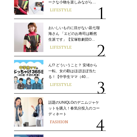
ークな小物を楽しみながら…
LIFESTYLE
おいしいものに目がない凪七瑠
海さん 「エビのお寿司は断然
生派です」【宝塚歌劇団O…
LIFESTYLE
ん!? どういうこと？ 安堵から
一転、女の勘はほぼほぼ当た
る！【中学生ママ（40…
LIFESTYLE
話題のUNIQLOのデニムジャケ
ットを購入！春気分投入のコー
ディネート
FASHION