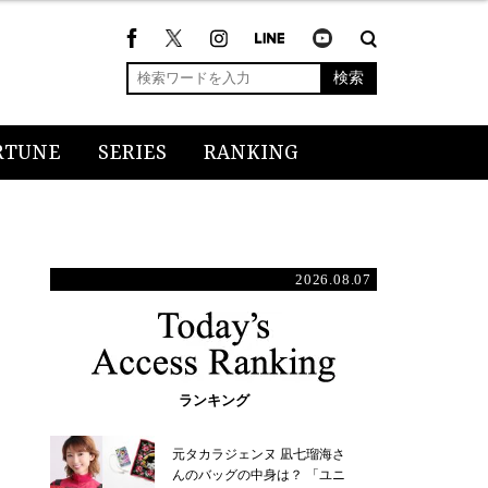
検索
RTUNE
SERIES
RANKING
2026.08.07
ランキング
元タカラジェンヌ 凪七瑠海さ
んのバッグの中身は？ 「ユニ