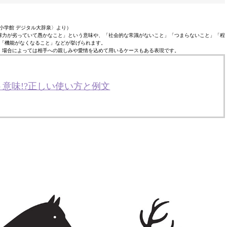
小学館 デジタル大辞泉〉より）
解力が劣っていて愚かなこと」という意味や、「社会的な常識がないこと」「つまらないこと」「程
「機能がなくなること」などが挙げられます。
、場合によっては相手への親しみや愛情を込めて用いるケースもある表現です。
意味!?正しい使い方と例文