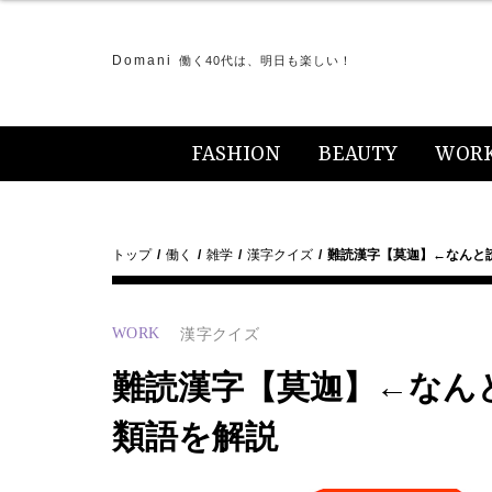
Domani
働く40代は、明日も楽しい！
FASHION
BEAUTY
WOR
トップ
働く
雑学
漢字クイズ
難読漢字【莫迦】←なんと
WORK
漢字クイズ
難読漢字【莫迦】←なん
類語を解説