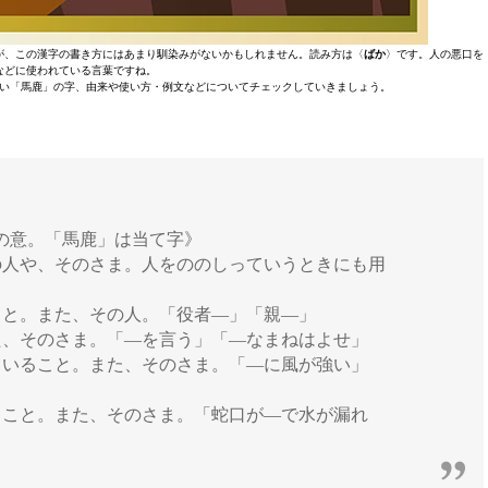
が、この漢字の書き方にはあまり馴染みがないかもしれません。読み方は〈
ばか
〉です。人の悪口を
などに使われている言葉ですね。
い「馬鹿」の字、由来や使い方・例文などについてチェックしていきましょう。
知の意。「馬鹿」は当て字》
の人や、そのさま。人をののしっていうときにも用
こと。また、その人。「役者―」「親―」
た、そのさま。「―を言う」「―なまねはよせ」
ていること。また、そのさま。「―に風が強い」
ること。また、そのさま。「蛇口が―で水が漏れ