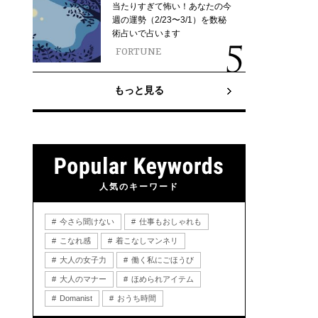
当たりすぎて怖い！あなたの今
週の運勢（2/23〜3/1）を数秘
術占いで占います
FORTUNE
もっと見る
人気のキーワード
今さら聞けない
仕事もおしゃれも
こなれ感
着こなしマンネリ
大人の女子力
働く私にごほうび
大人のマナー
ほめられアイテム
Domanist
おうち時間