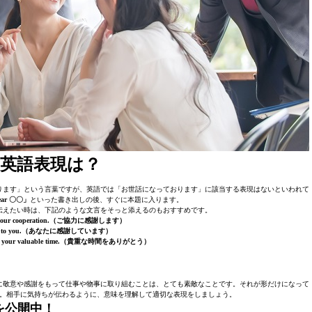
英語表現は？
ります」という言葉ですが、英語では「お世話になっております」に該当する表現はないといわれて
ear 〇〇」
といった書き出しの後、すぐに本題に入ります。
伝えたい時は、下記のような文言をそっと添えるのもおすすめです。
r your cooperation.（ご協力に感謝します）
eful to you.（あなたに感謝しています）
g us your valuable time.（貴重な時間をありがとう）
に敬意や感謝をもって仕事や物事に取り組むことは、とても素敵なことです。それが形だけになって
。相手に気持ちが伝わるように、意味を理解して適切な表現をしましょう。
を公開中！