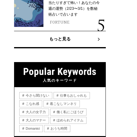
当たりすぎて怖い！あなたの今
週の運勢（2/23〜3/1）を数秘
術占いで占います
FORTUNE
もっと見る
人気のキーワード
今さら聞けない
仕事もおしゃれも
こなれ感
着こなしマンネリ
大人の女子力
働く私にごほうび
大人のマナー
ほめられアイテム
Domanist
おうち時間