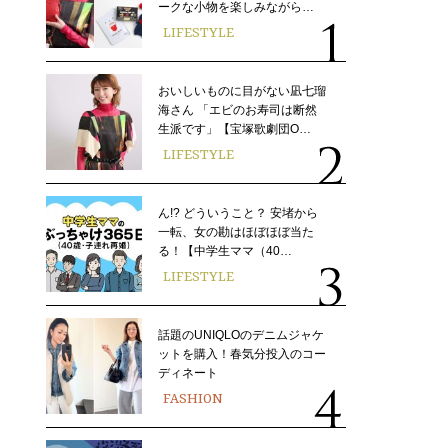
ークな小物を楽しみながら…
LIFESTYLE
おいしいものに目がない凪七瑠
海さん 「エビのお寿司は断然
生派です」【宝塚歌劇団O…
LIFESTYLE
ん!? どういうこと？ 安堵から
一転、女の勘はほぼほぼ当た
る！【中学生ママ（40…
LIFESTYLE
話題のUNIQLOのデニムジャケ
ットを購入！春気分投入のコー
ディネート
FASHION