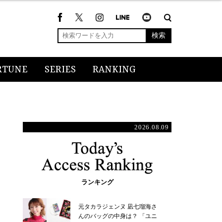
検索
RTUNE
SERIES
RANKING
2026.08.09
ランキング
元タカラジェンヌ 凪七瑠海さ
んのバッグの中身は？ 「ユニ