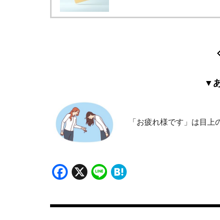
▼
「お疲れ様です」は目上
Facebook
X
Line
Hatena