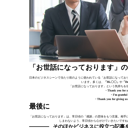
「お世話になっております」の
日本のビジネスシーンで当たり前のように使われている「お世話になってお
います。多くは、
「Hi,〇〇」
や
「D
「お世話になっております」という気持ちを
・Thank you fo
・I’m grat
・Thank you for givin
最後に
「お世話になっております」は、常日頃の「感謝」の意味をもつ言葉。相手
しまわないよう、常日頃から心がけていきたいですね
そのほかビジネスに役立つ記事