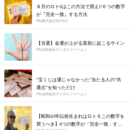
８月のロト6はこの方法で買え!!６つの数字
が『完全一致』する方法
PR(株式会社MURA)
【当選】金運が上がる直前に起こるサイン
PR(合同会社デジタルファーム )
“宝くじは運じゃなかった”当たる人の“共
通点”を知っただけ
PR(合同会社デジタルファーム )
【昭和43年以前生まれはロト６この数字を
買うべき】6つの数字が「完全一致」する