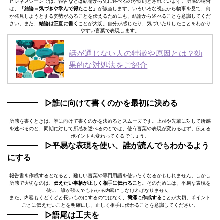
ビジネスシーンでは、報告などは結論から先に述べるのが鉄則とされています。所感の場合
は、
「結論＝気づきや学んで得たこと」
が該当します。いろいろな視点から物事を見て、何
か発見しようとする姿勢があることを伝えるためにも、結論から述べることを意識してくだ
さい。また、
結論は正直に書く
ことが大切。自分が感じたり、気づいたりしたことをわかり
やすい言葉で表現します。
話が通じない人の特徴や原因とは？効
果的な対処法をご紹介
▷誰に向けて書くのかを最初に決める
所感を書くときは、誰に向けて書くのかを決めるとスムーズです。上司や先輩に対して所感
を述べるのと、同期に対して所感を述べるのとでは、使う言葉や表現が変わるはず。伝える
ポイントも変わってくるでしょう。
▷平易な表現を使い、誰が読んでもわかるよう
にする
報告書を作成するとなると、難しい言葉や専門用語を使いたくなるかもしれません。しかし
所感で大切なのは、
伝えたい事柄が正しく相手に伝わること
。そのためには、平易な表現を
使い、誰が読んでもわかる内容にしなければなりません。
また、内容もくどくどと長いものにするのではなく、
簡潔に作成する
ことが大切。ポイント
ごとに伝えたいことを明確にし、正しく相手に伝わることを意識してください。
▷語尾は工夫を