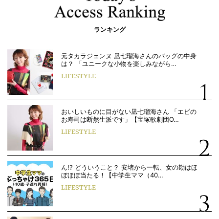
ランキング
元タカラジェンヌ 凪七瑠海さんのバッグの中身
は？ 「ユニークな小物を楽しみながら…
LIFESTYLE
おいしいものに目がない凪七瑠海さん 「エビの
お寿司は断然生派です」【宝塚歌劇団O…
LIFESTYLE
ん!? どういうこと？ 安堵から一転、女の勘はほ
ぼほぼ当たる！【中学生ママ（40…
LIFESTYLE