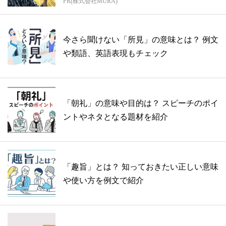
PR(株式会社MURA)
方...
今さら聞けない「所見」の意味とは？ 例文
や類語、英語表現もチェック
「朝礼」の意味や目的は？ スピーチのポイ
ントやネタとなる題材を紹介
「趣旨」とは？ 知っておきたい正しい意味
や使い方を例文で紹介