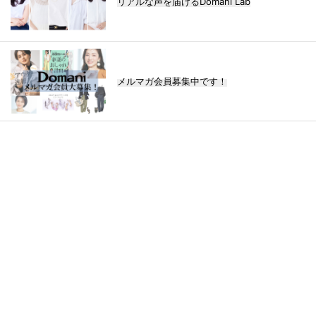
リアルな声を届けるDomani Lab
メルマガ会員募集中です！