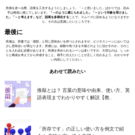
所感を述べる際、語尾を工夫するようにしましょう。「～と思いました」ばかりでは、読み
手は稚拙に感じてしまいます。
「～のように感じられました」「～という印象を受けまし
た」「～と考えます」など、語尾を多様化する
ことで、スムーズに読めるようになりますか
ら、その点は意識したいところです。
最後に
所感は、辞書では「感想」と同じ意味合いを持つとされますが、ビジネスシーンにおいては
少し意味合いが異なります。所感には、経験や気づきを今後どのように活かすのか、そのこ
とを入れ込む必要があります。所感を求められるシーンは多いですが、大切なのは、しっか
りと構成を考えてから作成すること。相手に伝えたいことが正しく伝わるよう、わかりやす
い内容にしてください。
あわせて読みたい
推敲とは？ 言葉の意味や由来、使い方、英
語表現までわかりやすく解説【教…
「所存です」の正しい使い方を例文で紹