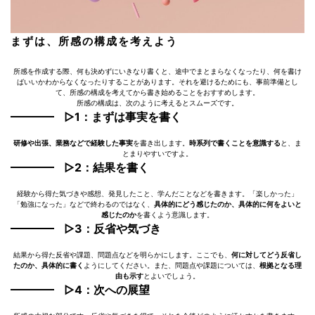
まずは、所感の構成を考えよう
所感を作成する際、何も決めずにいきなり書くと、途中でまとまらなくなったり、何を書け
ばいいかわからなくなったりすることがあります。それを避けるためにも、事前準備とし
て、所感の構成を考えてから書き始めることをおすすめします。
所感の構成は、次のように考えるとスムーズです。
▷1：まずは事実を書く
研修や出張、業務などで経験した事実
を書き出します。
時系列で書くことを意識する
と、ま
とまりやすいですよ。
▷2：結果を書く
経験から得た気づきや感想、発見したこと、学んだことなどを書きます。「楽しかった」
「勉強になった」などで終わるのではなく、
具体的にどう感じたのか、具体的に何をよいと
感じたのか
を書くよう意識します。
▷3：反省や気づき
結果から得た反省や課題、問題点などを明らかにします。ここでも、
何に対してどう反省し
たのか、具体的に書く
ようにしてください。また、問題点や課題については、
根拠となる理
由も示す
とよいでしょう。
▷4：次への展望