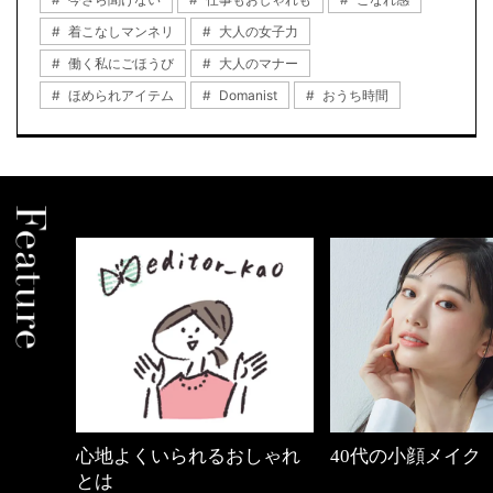
着こなしマンネリ
大人の女子力
働く私にごほうび
大人のマナー
ほめられアイテム
Domanist
おうち時間
中身
心地よくいられるおしゃれ
40代の小顔メイク
とは