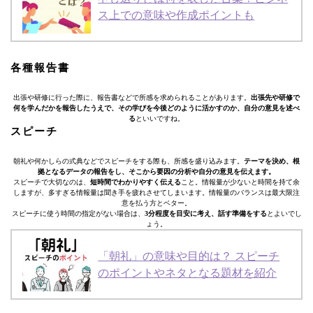
ス上での意味や作成ポイントも
各種報告書
出張や研修に行った際に、報告書などで所感を求められることがあります。
出張先や研修で
何を学んだかを報告したうえで、その学びを今後どのように活かすのか、自分の意見を述べ
る
といいですね。
スピーチ
朝礼や何かしらの式典などでスピーチをする際も、所感を盛り込みます。
テーマを決め、根
拠となるデータの報告をし、そこから要因の分析や自分の意見を伝えます。
スピーチで大切なのは、
短時間でわかりやすく伝える
こと。情報量が少ないと時間を持て余
しますが、多すぎる情報量は聞き手を疲れさせてしまいます。情報量のバランスは最大限注
意を払う方とベター。
スピーチに使う時間の指定がない場合は、
3分程度を目安に考え、話す準備をする
とよいでし
ょう。
「朝礼」の意味や目的は？ スピーチ
のポイントやネタとなる題材を紹介