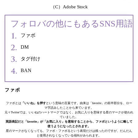
（C）Adobe Stock
フォロバの他にもあるSNS用語
ファボ
DM
タグ付け
BAN
ファボ
ファボとは
「いいね」を押す
という意味の言葉です。由来は「favorite」の前半部分を、ロー
マ字読みしたことから来ています。
元々Twitterでは、いいねのハートマークではなく、お気に入りを意味する星のマークが使われ
ていました。
英語表記だと「favorite」が「お気に入り」を意味することから、ファボというように略して
使うようになったとされます。
星のマークがなくなっても、ファボ・ファボるという表現だけは残ったのですが、だんだん
と使用されなくなっている傾向がみられます。