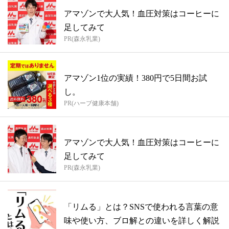
アマゾンで大人気！血圧対策はコーヒーに
足してみて
PR(森永乳業)
アマゾン1位の実績！380円で5日間お試
し。
PR(ハーブ健康本舗)
アマゾンで大人気！血圧対策はコーヒーに
足してみて
PR(森永乳業)
「リムる」とは？SNSで使われる言葉の意
味や使い方、ブロ解との違いを詳しく解説