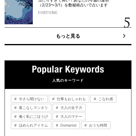
（2/23〜3/1）を数秘術占いで占います
FORTUNE
もっと見る
人気のキーワード
今さら聞けない
仕事もおしゃれも
こなれ感
着こなしマンネリ
大人の女子力
働く私にごほうび
大人のマナー
ほめられアイテム
Domanist
おうち時間