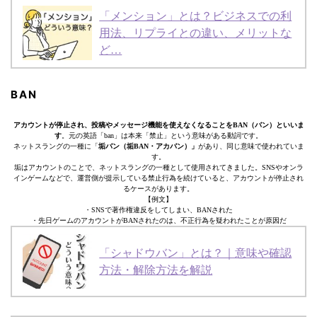
「メンション」とは？ビジネスでの利
用法、リプライとの違い、メリットな
ど…
BAN
アカウントが停止され、投稿やメッセージ機能を使えなくなることをBAN（バン）といいま
す
。元の英語「ban」は本来「禁止」という意味がある動詞です。
ネットスラングの一種に「
垢バン（垢BAN・アカバン）」
があり、同じ意味で使われていま
す。
垢はアカウントのことで、ネットスラングの一種として使用されてきました。SNSやオンラ
インゲームなどで、運営側が提示している禁止行為を続けていると、アカウントが停止され
るケースがあります。
【例文】
・SNSで著作権違反をしてしまい、BANされた
・先日ゲームのアカウントがBANされたのは、不正行為を疑われたことが原因だ
「シャドウバン」とは？｜意味や確認
方法・解除方法を解説