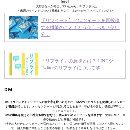
【例文】
・大好きな人が発信していたから、即ファボった
・来週のイベントについて投稿したので、よかったらファボしてください
【リツイート】とはツイートを再投稿
する機能のこと！どう使うべき？使い
分…
「リプライ」の意味とは？ LINEや
Twitterのリプライについて解…
DM
DMは
ダイレクトメッセージの頭文字を取ったもの
で、
SNSのアカウントを使用したメッセー
ジ機能
を指します。メッセンジャーと呼ばれることもあり、呼び名や詳しい機能はSNSによ
ってさまざまです。
DMの機能を使うと不特定多数ではなく、個人宛てのメッセージを送れます
。文字以外に、画
像や動画なども共有が可能です。
特定の人だけにメッセージが送れるといっても、送られた相手が拡散しないとも限らないの
で、個人情報に関わることを送る場合は、相手をよく吟味しなければなりません。