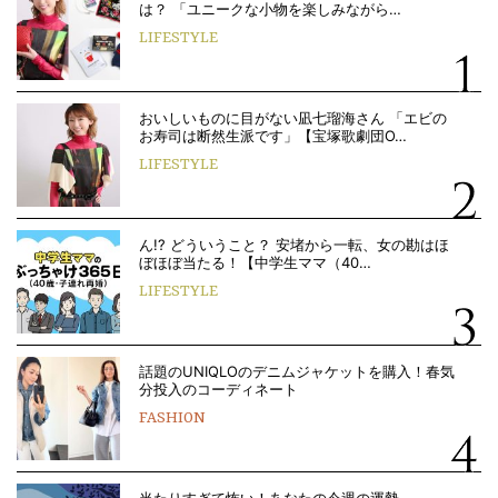
は？ 「ユニークな小物を楽しみながら…
LIFESTYLE
おいしいものに目がない凪七瑠海さん 「エビの
お寿司は断然生派です」【宝塚歌劇団O…
LIFESTYLE
ん!? どういうこと？ 安堵から一転、女の勘はほ
ぼほぼ当たる！【中学生ママ（40…
LIFESTYLE
話題のUNIQLOのデニムジャケットを購入！春気
分投入のコーディネート
FASHION
当たりすぎて怖い！あなたの今週の運勢