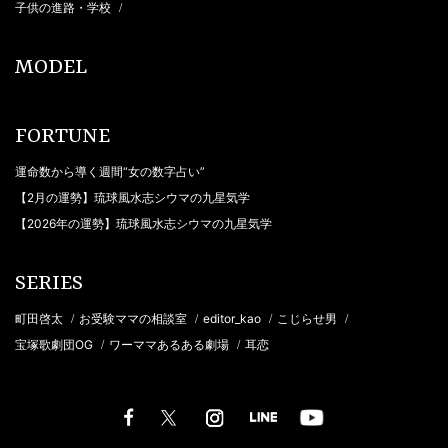
子供の進路・学校
/
MODEL
FORTUNE
運命数から導く週間“女の数字占い”
【2月の運勢】琉球風水志シウマの九星気学
【2026年の運勢】琉球風水志シウマの九星気学
SERIES
町田啓太
お受験ママの相談室
editor_kao
こじらせ男
/
/
/
/
宝塚歌劇団OG
ワーママあるある劇場
耳恋
/
/