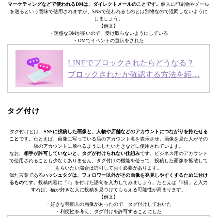
マーケティングなどで使われるDMは、ダイレクトメールのことです。
個人に印刷物やメール
を送るという意味で使用されますが、SNSで使われるものとは別物なので混同しないように
しましょう。
【例文】
・迷惑なDMが多いので、受け取らないようにしている
・DMでイベントの宣伝をされた
LINEでブロックされたらどうなる？
ブロックされたか確認する方法を紹…
タグ付け
タグ付けとは、
SNSに投稿した画像と、人物や店舗などのアカウントにつながりを持たせる
こと
です。たとえば、画像に写っている店のアカウント名を表示させ、画像を見た人がその
店のアカウントに飛べるようにしたいときなどに使用されています。
なお、
相手が許可していないと、タグが付けられない仕組み
です。ビジネス用のアカウント
で使用されることも少なくありません。タグ付けの機能を使って、投稿した画像を拡散して
もらいたい場合は許可しておく必要があります。
似た言葉である
ハッシュタグは、フォロワー以外がその画像を発見しやすくするために付け
るもの
です。投稿内容に「#」を付けた語句を入力してみましょう。たとえば「#猫」と入力
すれば、猫が好きな人に投稿を見つけてもらえる可能性が高まります。
【例文】
・好きな芸能人の画像があったので、タグ付けしておいた
・利便性を考え、タグ付けを許可することにした