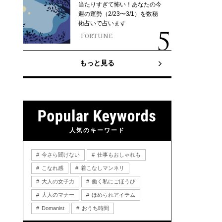
当たりすぎて怖い！あなたの今
週の運勢（2/23〜3/1）を数秘
術占いで占います
FORTUNE
もっと見る
人気のキーワード
今さら聞けない
仕事もおしゃれも
こなれ感
着こなしマンネリ
大人の女子力
働く私にごほうび
大人のマナー
ほめられアイテム
Domanist
おうち時間