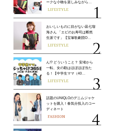
ークな小物を楽しみながら…
LIFESTYLE
おいしいものに目がない凪七瑠
海さん 「エビのお寿司は断然
生派です」【宝塚歌劇団O…
LIFESTYLE
ん!? どういうこと？ 安堵から
一転、女の勘はほぼほぼ当た
る！【中学生ママ（40…
LIFESTYLE
話題のUNIQLOのデニムジャケ
ットを購入！春気分投入のコー
ディネート
FASHION