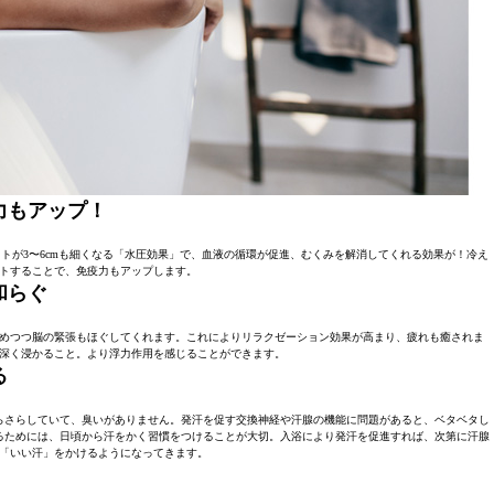
力もアップ！
トが3〜6cmも細くなる「水圧効果」で、血液の循環が促進、むくみを解消してくれる効果が！冷え
トすることで、免疫力もアップします。
和らぐ
緩めつつ脳の緊張もほぐしてくれます。これによりリラクゼーション効果が高まり、疲れも癒されま
深く浸かること。より浮力作用を感じることができます。
る
らさらしていて、臭いがありません。発汗を促す交換神経や汗腺の機能に問題があると、ベタベタし
るためには、日頃から汗をかく習慣をつけることが大切。入浴により発汗を促進すれば、次第に汗腺
「いい汗」をかけるようになってきます。