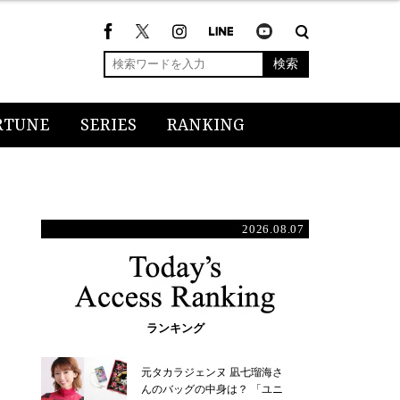
検索
RTUNE
SERIES
RANKING
2026.08.07
ランキング
元タカラジェンヌ 凪七瑠海さ
んのバッグの中身は？ 「ユニ