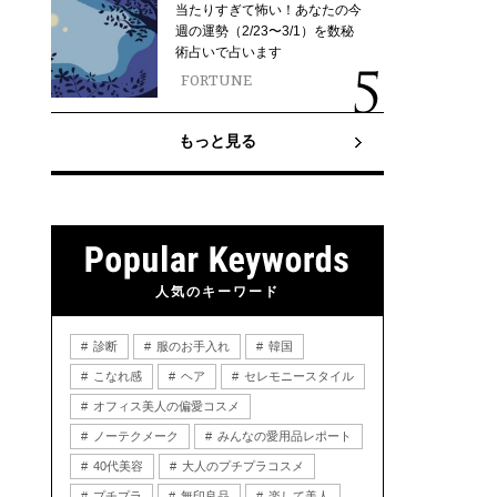
当たりすぎて怖い！あなたの今
週の運勢（2/23〜3/1）を数秘
術占いで占います
FORTUNE
もっと見る
人気のキーワード
診断
服のお手入れ
韓国
こなれ感
ヘア
セレモニースタイル
オフィス美人の偏愛コスメ
ノーテクメーク
みんなの愛用品レポート
40代美容
大人のプチプラコスメ
プチプラ
無印良品
楽して美人