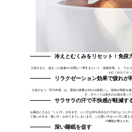
冷えとむくみをリセット！免疫
入浴すると、温まった血液が1分間に一周するという「温熱作用」と、ウエス
もむくみもリセッ
リラクゼーション効果で疲れが
入浴がもつ「浮力作用」は、普段の体重を9分の1程度にし、筋肉や関節を
す。ポイントは多めのお湯を張って
サラサラの汗で不快感が軽減す
お風呂に入ると「いい汗」が出ます。いい汗は99％水分なので水のようにさ
て臭いのする「悪い汗」が出てきてしまいます。この悪い汗をいい汗に変え
の機能が整えられ、
深い睡眠を促す