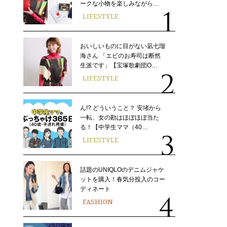
ークな小物を楽しみながら…
LIFESTYLE
おいしいものに目がない凪七瑠
海さん 「エビのお寿司は断然
生派です」【宝塚歌劇団O…
LIFESTYLE
ん!? どういうこと？ 安堵から
一転、女の勘はほぼほぼ当た
る！【中学生ママ（40…
LIFESTYLE
話題のUNIQLOのデニムジャケ
ットを購入！春気分投入のコー
ディネート
FASHION