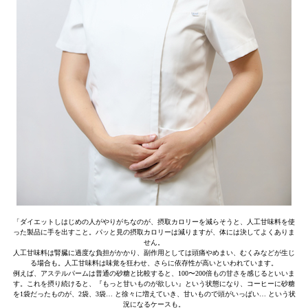
「ダイエットしはじめの人がやりがちなのが、摂取カロリーを減らそうと、人工甘味料を使
った製品に手を出すこと。パッと見の摂取カロリーは減りますが、体には決してよくありま
せん。
人工甘味料は腎臓に過度な負担がかかり、副作用としては頭痛やめまい、むくみなどが生じ
る場合も。人工甘味料は味覚を狂わせ、さらに依存性が高いといわれています。
例えば、アステルパームは普通の砂糖と比較すると、100〜200倍もの甘さを感じるといいま
す。これを摂り続けると、『もっと甘いものが欲しい』という状態になり、コーヒーに砂糖
を1袋だったものが、2袋、3袋… と徐々に増えていき、甘いもので頭がいっぱい… という状
況になるケースも。