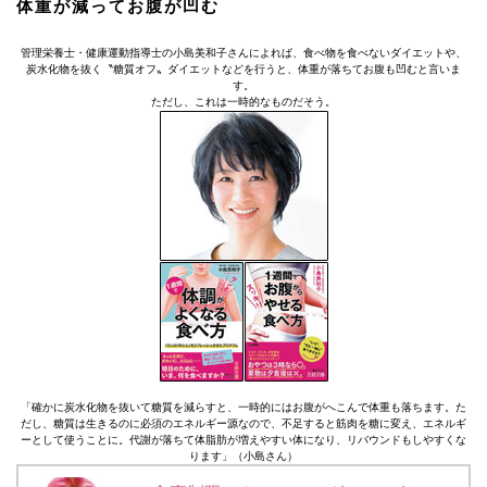
体重が減ってお腹が凹む
管理栄養士・健康運動指導士の小島美和子さんによれば、食べ物を食べないダイエットや、
炭水化物を抜く〝糖質オフ〟ダイエットなどを行うと、体重が落ちてお腹も凹むと言いま
す。
ただし、これは一時的なものだそう。
「確かに炭水化物を抜いて糖質を減らすと、一時的にはお腹がへこんで体重も落ちます。た
だし、糖質は生きるのに必須のエネルギー源なので、不足すると筋肉を糖に変え、エネルギ
ーとして使うことに。代謝が落ちて体脂肪が増えやすい体になり、リバウンドもしやすくな
ります」（小島さん）