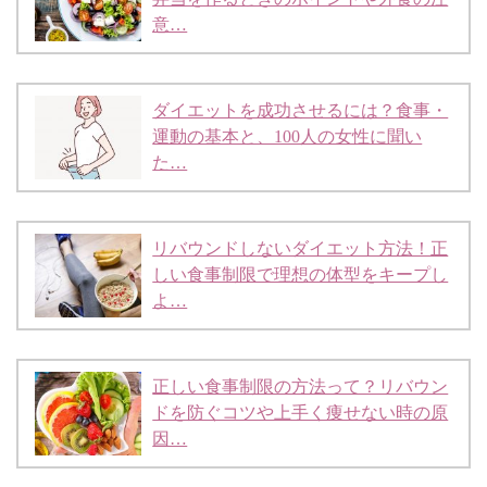
意…
ダイエットを成功させるには？食事・
運動の基本と、100人の女性に聞い
た…
リバウンドしないダイエット方法！正
しい食事制限で理想の体型をキープし
よ…
正しい食事制限の方法って？リバウン
ドを防ぐコツや上手く痩せない時の原
因…