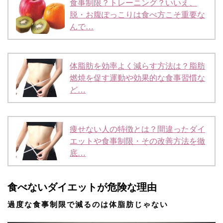
食事制限？トレーニング？いいえ、
脱・お腹ぽっこりは食べ方こそ重要な
んで…
体脂肪を効率よく減らす方法は？脂肪
燃焼を促す運動や効果的な食事習慣な
ど…
痩せない人の特徴とは？間違ったダイ
エットや食事制限・その改善方法を徹
底…
食べないダイエットが危険な理由
過度な食事制限で減るのは体脂肪じゃない