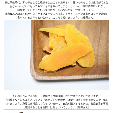
実は学生時代、私も似たような経験をしたことがあります。甘いものなしでは生活ができな
い、おなかいっぱいになっても甘いものを食べてしまう、といった『甘味依存症』になり、
結果太ってしまうという状況になりかねないので、注意しましょう。
健康食品と認識されがちなドライフルーツにも注意。ドライフルーツは高カロリーで砂糖を
食べているようなものなので、こちらも避けましょう」（碓田さん）
また碓田さんによれば、「果糖ブドウ糖液糖」にも注意が必要だと言います。
「お菓子などにもよく入っている『果糖ブドウ糖液糖」は最も脂肪を増やす糖なので、気を
つけましょう。身近な食料品にも入っているので、食品を購入するときは、食品表示を事前
に確認することを習慣づけるといいでしょう」（碓田さん）