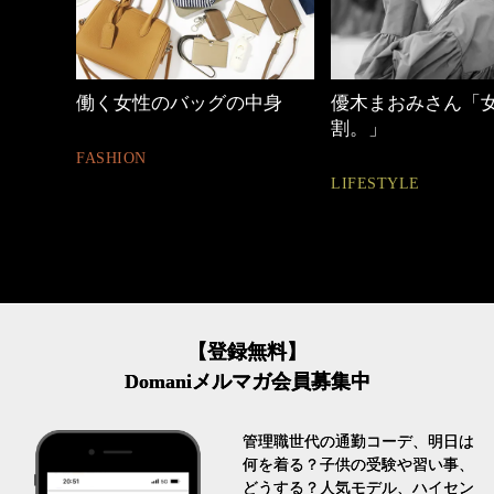
中身
優木まおみさん「女の時間
【ワーママのきれ
割。」
ュアル通勤】
LIFESTYLE
FASHION
【登録無料】
Domaniメルマガ会員募集中
管理職世代の通勤コーデ、明日は
何を着る？子供の受験や習い事、
どうする？人気モデル、ハイセン