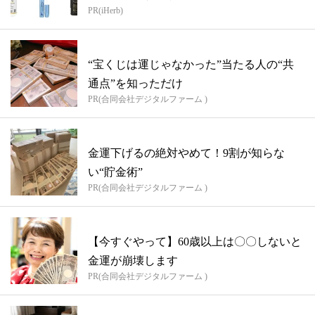
PR(iHerb)
“宝くじは運じゃなかった”当たる人の“共
通点”を知っただけ
PR(合同会社デジタルファーム )
金運下げるの絶対やめて！9割が知らな
い“貯金術”
PR(合同会社デジタルファーム )
【今すぐやって】60歳以上は〇〇しないと
金運が崩壊します
PR(合同会社デジタルファーム )