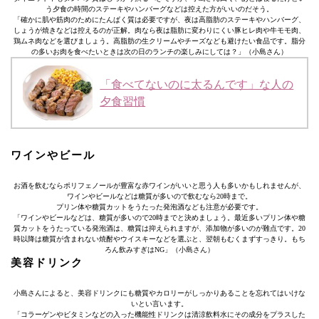
う夕食の時間のステーキやハンバーグなどは控えた方がいいのだそう。
「確かに肌や筋肉のためにたんぱく質は必要ですが、夜は高脂肪のステーキやハンバーグ、
しょうが焼きなどは控えるのが正解。肉なら夜は脂肪に変わりにくい豚ヒレ肉や牛モモ肉、
鶏ムネ肉などを選びましょう。高脂肪の生クリームやチーズなども避けたい食品です。脂分
の多いお肉を食べたいときは次の日のランチの楽しみにしては？」（小島さん）
「食べてないのに太るんです」な人の
夕食習慣
ワインやビール
お酒を飲むならポリフェノールが豊富な赤ワインがいいと思う人も多いかもしれませんが、
ワインやビールなどは糖質が多いので飲むなら20時まで。
プリン体や糖質カットをうたった発泡酒なども注意が必要です。
「ワインやビールなどは、糖質が多いので20時までと決めましょう。最近多いプリン体や糖
質カットをうたっている発泡酒は、糖質は抑えられますが、添加物が多いのが難点です。20
時以降は糖質が含まれない焼酎やウイスキーなどを選ぶと、翌朝もむくまずすっきり。もち
ろん飲みすぎはNG」（小島さん）
美容ドリンク
小島さんによると、美容ドリンクにも糖質やカロリーがしっかりあることを忘れてはいけな
いとい言います。
「コラーゲンやビタミンなどの入った機能性ドリンクは清涼飲料水にその成分をプラスした