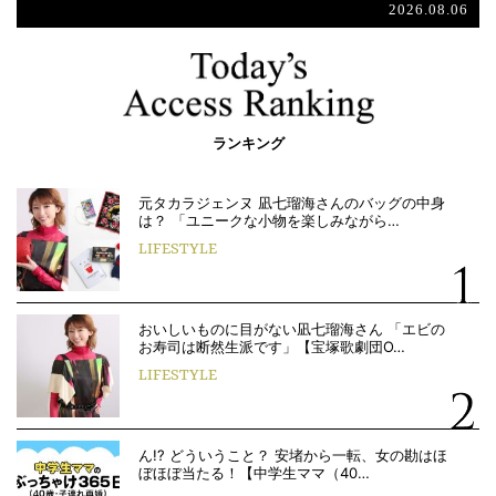
2026.08.06
ランキング
元タカラジェンヌ 凪七瑠海さんのバッグの中身
は？ 「ユニークな小物を楽しみながら…
LIFESTYLE
おいしいものに目がない凪七瑠海さん 「エビの
お寿司は断然生派です」【宝塚歌劇団O…
LIFESTYLE
ん!? どういうこと？ 安堵から一転、女の勘はほ
ぼほぼ当たる！【中学生ママ（40…