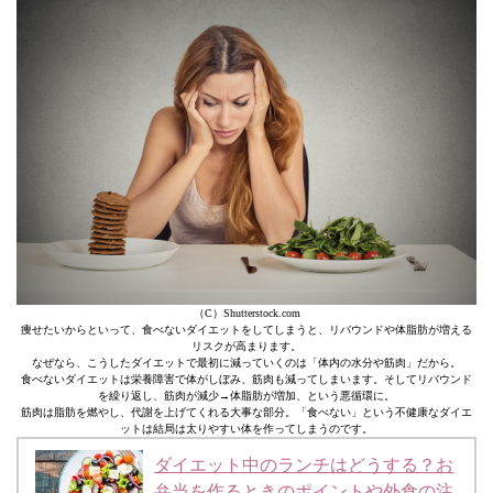
（C）Shutterstock.com
痩せたいからといって、食べないダイエットをしてしまうと、リバウンドや体脂肪が増える
リスクが高まります。
なぜなら、こうしたダイエットで最初に減っていくのは「体内の水分や筋肉」だから。
食べないダイエットは栄養障害で体がしぼみ、筋肉も減ってしまいます。そしてリバウンド
を繰り返し、筋肉が減少→体脂肪が増加、という悪循環に。
筋肉は脂肪を燃やし、代謝を上げてくれる大事な部分。「食べない」という不健康なダイエ
ットは結局は太りやすい体を作ってしまうのです。
ダイエット中のランチはどうする？お
弁当を作るときのポイントや外食の注