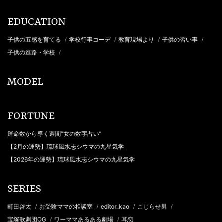
EDUCATION
子供の五感を育てる
学校行事コーデ
教育現場より
子供の習い事
/
/
/
/
子供の進路・学校
/
MODEL
FORTUNE
運命数から導く週間“女の数字占い”
【2月の運勢】琉球風水志シウマの九星気学
【2026年の運勢】琉球風水志シウマの九星気学
SERIES
町田啓太
お受験ママの相談室
editor_kao
こじらせ男
/
/
/
/
宝塚歌劇団OG
ワーママあるある劇場
耳恋
/
/