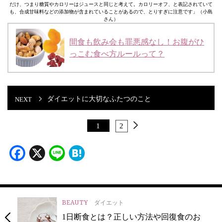
だけ、つまり糖質やカロリーはジュースと同じと考えて。カロリーオフ、と表記されていて
も、合成甘味料などの添加物が含まれていることがあるので、とりすぎに注意です」（小島
さん）
間食も飲み会も罪悪感なし！お腹がひ
っこむ食べ方ルールって？
ダイエットに大切なふたつのこと
1
2
Facebook
X
Line
Hatena
BEAUTY
ダイエット
1日断食とは？正しい方法や回復食のお