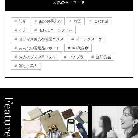
人気のキーワード
診断
服のお手入れ
韓国
こなれ感
ヘア
セレモニースタイル
オフィス美人の偏愛コスメ
ノーテクメーク
みんなの愛用品レポート
40代美容
大人のプチプラコスメ
プチプラ
無印良品
楽して美人