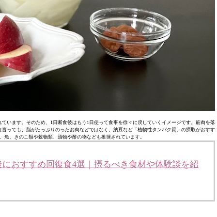
ています。そのため、1日断食後はもう1日使って食事を徐々に戻していくイメージです。筋肉を落
は言っても、脂がたっぷりのったお肉などではなく、納豆など「植物性タンパク質」の摂取がおすす
、魚、きのこ類や穀物類、漬物や酢の物なども推奨されています。
後におすすめ回復食4選｜摂るべき食材や体験談を紹