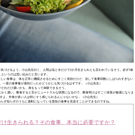
気づけるよう。小山先生曰く、人間は塩と水だけで2か月生きられとも言われているそう。必ず3食
…というのは思い込みだと言います。
正しい食事は、体を正常に機能させるためにすごく有効だけど、決して食事回数にしばられすぎない
、一度の食事量が適切だったかどうかにも気づけるはずです」（小山先生）
がどれだけ濃いかも、身をもって体験できるそう。
にかく濃い。断食すると舌がニュートラルな状態になるので、断食明けはすごく味覚が敏感になりま
すよ。外食が多い人は特にそう感じられるんじゃないかな」（小山先生）
知らず知らずのうちに過剰になっている普段の食事を見直すことができるのですね。
だけ生きられる？その食事、本当に必要ですか？