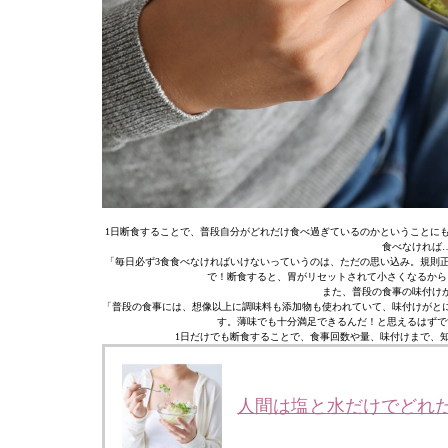
1日断食することで、普段自分がどれだけ食べ過ぎているのかということにも
食べなければ
「毎日必ず3食食べなければいけないっていうのは、ただの思い込み。規則
で！断食すると、胃がリセットされて小さくなるから
また、普段の食事の味付け
「普段の食事には、想像以上に調味料も添加物も使われていて、味付けがと
す。薄味でも十分満足できるんだ！と思えるはずで
1日だけでも断食することで、食事回数や量、味付けまで、
人間は塩と水だけでどれ