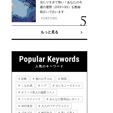
当たりすぎて怖い！あなたの今
週の運勢（2/23〜3/1）を数秘
術占いで占います
FORTUNE
もっと見る
人気のキーワード
診断
服のお手入れ
韓国
こなれ感
ヘア
セレモニースタイル
オフィス美人の偏愛コスメ
ノーテクメーク
みんなの愛用品レポート
40代美容
大人のプチプラコスメ
プチプラ
無印良品
楽して美人