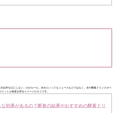
水分以外を口にしない」のがルール。水分といってもジュースなどではなく、水や酵素ドリンクがベ
5〜2リットル程度を摂るイメージだそうです。
んな効果があるの？断食の結果やおすすめの酵素ドリ