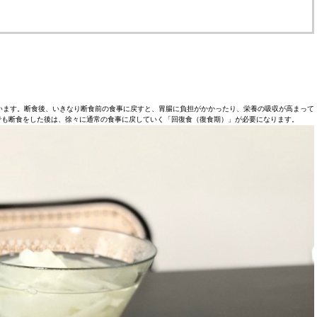
います。断食後、いきなり断食前の食事に戻すと、胃腸に負担がかかったり、栄養の吸収が高まって
でも断食をした後は、徐々に通常の食事に戻していく「回復食（復食期）」が必要になります。