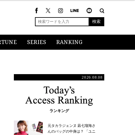
検索
RTUNE
SERIES
RANKING
2026.08.08
ランキング
元タカラジェンヌ 凪七瑠海さ
んのバッグの中身は？ 「ユニ