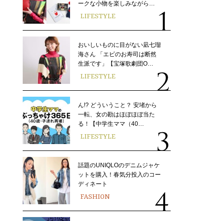
ークな小物を楽しみながら…
LIFESTYLE
おいしいものに目がない凪七瑠
海さん 「エビのお寿司は断然
生派です」【宝塚歌劇団O…
LIFESTYLE
ん!? どういうこと？ 安堵から
一転、女の勘はほぼほぼ当た
る！【中学生ママ（40…
LIFESTYLE
話題のUNIQLOのデニムジャケ
ットを購入！春気分投入のコー
ディネート
FASHION