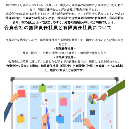
会社法により認められている「会社」は、出資者と経営者の関係性により種類が分けられて
おり、現在は株式会社と持分会社の2種類があります。
株式会社の出資者は株主ですので、株主総会が行われ、そこで経営者を選出します
。一方の
持分会社は、出資者が経営も行います。持分会社には合資会社の他に合同会社・合名会社が
あり、株式会社と比べて設立しやすく、経営の自由度が高いのが特徴でしょう。
合資会社の無限責任社員と有限責任社員について
合資会社を構成するのが、無限責任社員と有限責任社員です。両者には次のような違いがあ
ります。
＜無限責任社員＞
経営に関わり、会社の債務において連帯して無制限で責任を負う
＜有限責任社員＞
合資会社の債務に対して、出資した金額までの責任を負うが、経営には原則関わらない
合資会社を設立する際は、無限責任社員（経営者）と有限責任社員（出資者）ともに1名以
上、合計で2名以上が必要です。