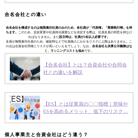
合名会社との違い
合名会社を構成するのは無限責任社員のみのため、各社員が「代表権」「業務執行権」を持
ちます。
このため、定款変更や社員持分譲渡などを決定する際は、社員全員の同意を得なけ
ればなりません。また
設立時は、社員が2名以上必要です。
全員が無限責任社員のため、破綻時などで社員個人にかかるリスクに上限はありません。こ
の点は合資会社同様にリスクが高いといえるでしょう。なお、
合名会社も決算公示義務はな
く、ランニングコストも低め
です。
【合名会社】とは？合資会社や合同会
社との違いを解説
【ES】とは従業員の〇〇指標｜意味や
ESを高めるメリット、低下のリスク…
個人事業主と合資会社はどう違う？