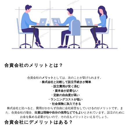
合資会社のメリットとは？
合資会社の
メリット
としては、次のことが挙げられます。
・株式会社と比較して設立手続きが簡単
・設立費用が安く済む
・資本金が必要ない
・定款の自由度が高い
・ランニングコストが低い
・社会保険に加入できる
株式会社と比べると、費用がかからず自由に会社経営をしていけるのがメリットです。ま
た、合資会社の場合、
出資は現物や自分の信用などでもよい
とされています。設立のために
お金を集める必要がないので、その点もメリットといえるでしょう。
合資会社にデメリットはある？