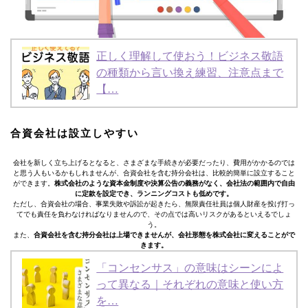
正しく理解して使おう！ビジネス敬語
の種類から言い換え練習、注意点まで
【…
合資会社は設立しやすい
会社を新しく立ち上げるとなると、さまざまな手続きが必要だったり、費用がかかるのでは
と思う人もいるかもしれませんが、合資会社を含む持分会社は、比較的簡単に設立すること
ができます。
株式会社のような資本金制度や決算公告の義務がなく、会社法の範囲内で自由
に定款を設定でき、ランニングコストも低めです。
ただし、合資会社の場合、事業失敗や訴訟が起きたら、無限責任社員は個人財産を投げ打っ
てでも責任を負わなければなりませんので、その点では高いリスクがあるといえるでしょ
う。
また、
合資会社を含む持分会社は上場できませんが、会社形態を株式会社に変えることがで
きます。
「コンセンサス」の意味はシーンによ
って異なる｜それぞれの意味と使い方
を…