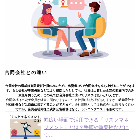
合同会社との違い
合同会社の構成は有限責任社員のみのため、出資者1名で合同会社を立ち上げることができま
す。もし会社が事業失敗などにより破綻したとしても、社員は出資した金額の範囲内でのみ
責任を負うため、この点では合資会社に比べてリスクは低いといえます。
合同会社は出資者全員が経営に関わりますので、各社員に決定権がありますが、
組織設計や
利益配分などは自由に規定することができます
。会社形態としては株式会社に限りなく近い
ですが、
合資会社同様に決算公告義務はなく、ランニングコストも低め
です。
幅広い場面で活用できる「リスクマネ
ジメント」とは？手順や重要性などに
つ…