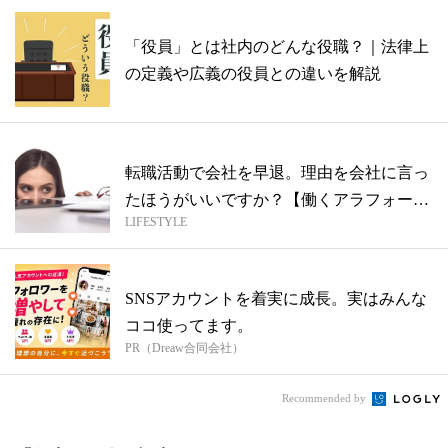
「役員」とは社内のどんな役職？｜法律上
の定義や広義の役員との違いを解説
転職活動で会社を早退。理由を会社に言っ
たほうがいいですか？【働くアラフォー質
LIFESTYLE
問箱...
SNSアカウントを着実に成長。実はみんな
ココ使ってます。
PR（Dreaw合同会社）
Recommended by