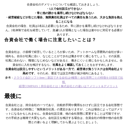
合資会社のデメリットについても確認しておきましょう。
・1人で会社設立ができない
・常に他の誰かを雇用し続けなければならない
・経営破綻などが生じた場合、無限責任社員はすべての責任を負うため、大きな負担を抱え
ることになる
合資会社の場合、社員は2名以上必要になるため、常に誰かを雇用し続けなければなりませ
ん。2名体制で会社を経営していて、急遽1人が退職となった場合は速やかに対応する必要が
あります。
合資会社で働く場合に注意したいことは？
合資会社は、小規模で経営しているところが多いため、アットホームな雰囲気の会社が多い
傾向も。自分が社風に合い、なじむことができれば働きやすく感じるでしょう。その反面、
社風に合わない、職場になじめないなどがあると、働きにくいと感じるかもしれません。合
資会社に入社を検討するなら、
社風をよく確認しておく
ことをおすすめします。
合資会社は設立しやすいというメリットがある一方で、経営者が負うリスクは合同会社より
高めです
。そのため、最近では設立件数が減少傾向にあるよう。
参考：
クラウド会計ソフトfreee｜新設できる会社は4種類！会社形態ごとの特徴を10項目で比
較
経理COMPASS｜持分会社とは｜株式会社との違いは？メリット＆デメリット
最後に
合資会社とは、持分会社の一つであり、比較的手間や費用をかけずに設立できる会社形態で
す。合資会社の特徴に「無限責任社員」の選定がありますが、これは場合によってはデメリ
ットになるかもしれません。合資会社設立後、他の会社形態に変更することは可能ですが、
その手続きは複雑で大変なもの。会社設立を検討する場合は、合資会社の特徴や他の会社形
態との違いをよく理解してから選ぶようにしましょう。