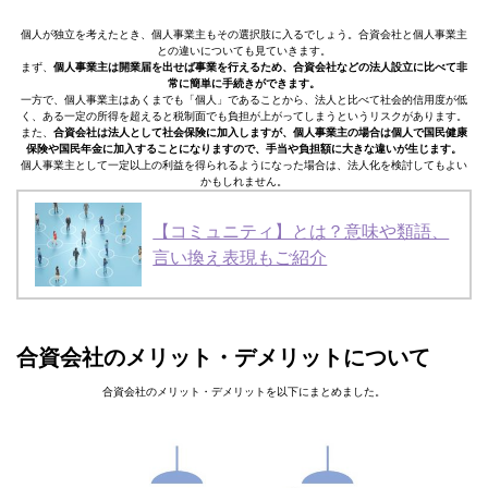
個人が独立を考えたとき、個人事業主もその選択肢に入るでしょう。合資会社と個人事業主
との違いについても見ていきます。
まず、
個人事業主は開業届を出せば事業を行えるため、合資会社などの法人設立に比べて非
常に簡単に手続きができます。
一方で、個人事業主はあくまでも「個人」であることから、法人と比べて社会的信用度が低
く、ある一定の所得を超えると税制面でも負担が上がってしまうというリスクがあります。
また、
合資会社は法人として社会保険に加入しますが、個人事業主の場合は個人で国民健康
保険や国民年金に加入することになりますので、手当や負担額に大きな違いが生じます。
個人事業主として一定以上の利益を得られるようになった場合は、法人化を検討してもよい
かもしれません。
【コミュニティ】とは？意味や類語、
言い換え表現もご紹介
合資会社のメリット・デメリットについて
合資会社のメリット・デメリットを以下にまとめました。