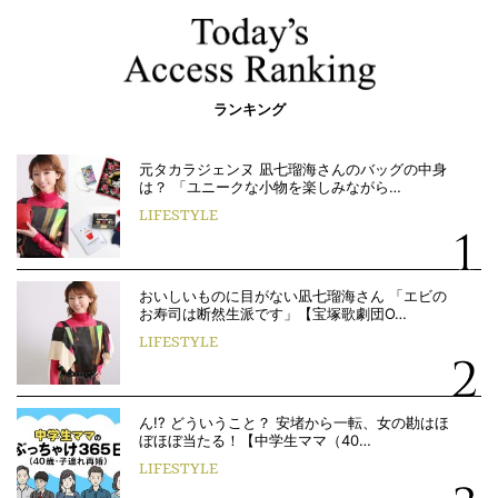
ランキング
元タカラジェンヌ 凪七瑠海さんのバッグの中身
は？ 「ユニークな小物を楽しみながら…
LIFESTYLE
おいしいものに目がない凪七瑠海さん 「エビの
お寿司は断然生派です」【宝塚歌劇団O…
LIFESTYLE
ん!? どういうこと？ 安堵から一転、女の勘はほ
ぼほぼ当たる！【中学生ママ（40…
LIFESTYLE