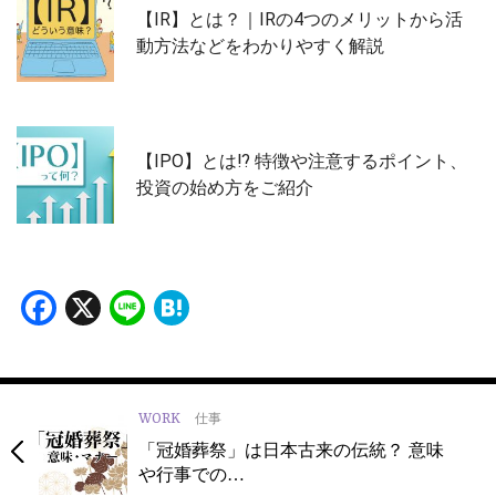
【IR】とは？｜IRの4つのメリットから活
動方法などをわかりやすく解説
【IPO】とは⁉️ 特徴や注意するポイント、
投資の始め方をご紹介
Facebook
X
Line
Hatena
WORK
仕事
「冠婚葬祭」は日本古来の伝統？ 意味
や行事での…