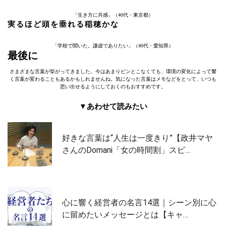
「生き方に共感」（40代・東京都）
実るほど頭を垂れる稲穂かな
「学校で聞いた。謙虚でありたい」（40代・愛知県）
最後に
さまざまな言葉が挙がってきました。今はあまりピンとこなくても、環境の変化によって響
く言葉が変わることもあるかもしれませんね。気になった言葉はメモなどをとって、いつも
思い出せるようにしておくのもおすすめです。
▼あわせて読みたい
好きな言葉は“人生は一度きり”【政井マヤ
さんのDomani「女の時間割」スピ…
心に響く経営者の名言14選｜シーン別に心
に留めたいメッセージとは【キャ…