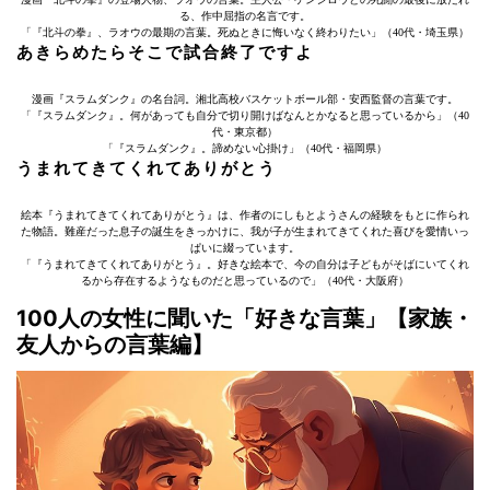
る、作中屈指の名言です。
「『北斗の拳』、ラオウの最期の言葉。死ぬときに悔いなく終わりたい」（40代・埼玉県）
あきらめたらそこで試合終了ですよ
漫画『スラムダンク』の名台詞。湘北高校バスケットボール部・安西監督の言葉です。
「『スラムダンク』。何があっても自分で切り開けばなんとかなると思っているから」（40
代・東京都）
「『スラムダンク』。諦めない心掛け」（40代・福岡県）
うまれてきてくれてありがとう
絵本『うまれてきてくれてありがとう』は、作者のにしもとようさんの経験をもとに作られ
た物語。難産だった息子の誕生をきっかけに、我が子が生まれてきてくれた喜びを愛情いっ
ぱいに綴っています。
「『うまれてきてくれてありがとう』。好きな絵本で、今の自分は子どもがそばにいてくれ
るから存在するようなものだと思っているので」（40代・大阪府）
100人の女性に聞いた「好きな言葉」【家族・
友人からの言葉編】