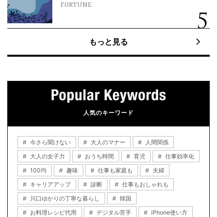
FORTUNE
もっと見る
人気のキーワード
今さら聞けない
大人のマナー
人間関係
大人の女子力
おうち時間
育児
仕事効率化
100均
趣味
仕事も家庭も
夫婦
キャリアアップ
診断
仕事もおしゃれも
川口ゆかりの丁寧な暮らし
韓国
お料理レシピ代用
デジタル苦手
iPhone使い方