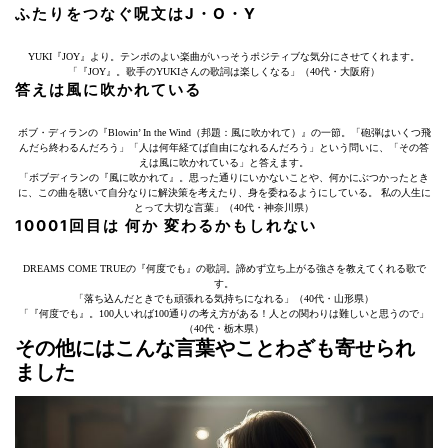
ふたりをつなぐ呪文はJ・O・Y
YUKI『JOY』より。テンポのよい楽曲がいっそうポジティブな気分にさせてくれます。
「『JOY』。歌手のYUKIさんの歌詞は楽しくなる」（40代・大阪府）
答えは風に吹かれている
ボブ・ディランの『Blowin’ In the Wind（邦題：風に吹かれて）』の一節。「砲弾はいくつ飛
んだら終わるんだろう」「人は何年経てば自由になれるんだろう」という問いに、「その答
えは風に吹かれている」と答えます。
「ボブディランの『風に吹かれて』。思った通りにいかないことや、何かにぶつかったとき
に、この曲を聴いて自分なりに解決策を考えたり、身を委ねるようにしている。 私の人生に
とって大切な言葉」（40代・神奈川県）
10001回目は 何か 変わるかもしれない
DREAMS COME TRUEの『何度でも』の歌詞。諦めず立ち上がる強さを教えてくれる歌で
す。
「落ち込んだときでも頑張れる気持ちになれる」（40代・山形県）
「『何度でも』。100人いれば100通りの考え方がある！人との関わりは難しいと思うので」
（40代・栃木県）
その他にはこんな言葉やことわざも寄せられ
ました