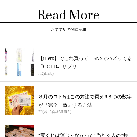
Read More
おすすめの関連記事
【iHerb】でこれ買って！SNSでバズってる
〝GOLD〟サプリ
PR(iHerb)
８月のロト6はこの方法で買え!!６つの数字
が『完全一致』する方法
PR(株式会社MURA)
“宝くじは運じゃなかった”当たる人の“共