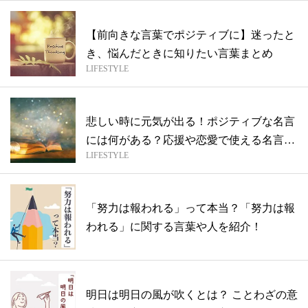
【前向きな言葉でポジティブに】迷ったと
き、悩んだときに知りたい言葉まとめ
LIFESTYLE
悲しい時に元気が出る！ポジティブな名言
には何がある？応援や恋愛で使える名言、
LIFESTYLE
英語...
「努力は報われる」って本当？「努力は報
われる」に関する言葉や人を紹介！
明日は明日の風が吹くとは？ ことわざの意