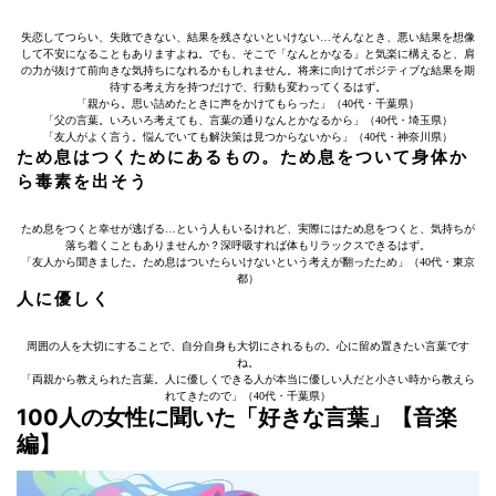
失恋してつらい、失敗できない、結果を残さないといけない…そんなとき、悪い結果を想像
して不安になることもありますよね。でも、そこで「なんとかなる」と気楽に構えると、肩
の力が抜けて前向きな気持ちになれるかもしれません。将来に向けてポジティブな結果を期
待する考え方を持つだけで、行動も変わってくるはず。
「親から。思い詰めたときに声をかけてもらった」（40代・千葉県）
「父の言葉。いろいろ考えても、言葉の通りなんとかなるから」（40代・埼玉県）
「友人がよく言う。悩んでいても解決策は見つからないから」（40代・神奈川県）
ため息はつくためにあるもの。ため息をついて身体か
ら毒素を出そう
ため息をつくと幸せが逃げる…という人もいるけれど、実際にはため息をつくと、気持ちが
落ち着くこともありませんか？深呼吸すれば体もリラックスできるはず。
「友人から聞きました。ため息はついたらいけないという考えが翻ったため」（40代・東京
都）
人に優しく
周囲の人を大切にすることで、自分自身も大切にされるもの。心に留め置きたい言葉です
ね。
「両親から教えられた言葉。人に優しくできる人が本当に優しい人だと小さい時から教えら
れてきたので」（40代・千葉県）
100人の女性に聞いた「好きな言葉」【音楽
編】