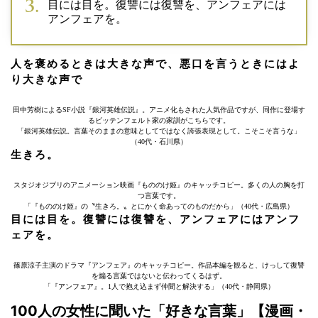
目には目を。復讐には復讐を、アンフェアには
アンフェアを。
人を褒めるときは大きな声で、悪口を言うときにはよ
り大きな声で
田中芳樹によるSF小説『銀河英雄伝説』。アニメ化もされた人気作品ですが、同作に登場す
るビッテンフェルト家の家訓がこちらです。
「銀河英雄伝説。言葉そのままの意味としてではなく誇張表現として。こそこそ言うな」
（40代・石川県）
生きろ。
スタジオジブリのアニメーション映画『もののけ姫』のキャッチコピー。多くの人の胸を打
つ言葉です。
「『もののけ姫』の〝生きろ。〟とにかく命あってのものだから」（40代・広島県）
目には目を。復讐には復讐を、アンフェアにはアンフ
ェアを。
篠原涼子主演のドラマ『アンフェア』のキャッチコピー。作品本編を観ると、けっして復讐
を煽る言葉ではないと伝わってくるはず。
「『アンフェア』。1人で抱え込まず仲間と解決する」（40代・静岡県）
100人の女性に聞いた「好きな言葉」【漫画・