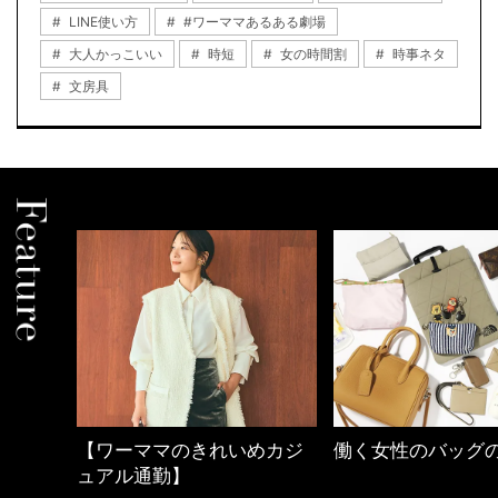
LINE使い方
#ワーママあるある劇場
大人かっこいい
時短
女の時間割
時事ネタ
文房具
マのきれいめカジ
働く女性のバッグの中身
40代の
勤】