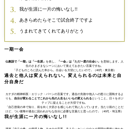
我が生涯に一片の悔いなし!!
あきらめたらそこで試合終了ですよ
うまれてきてくれてありがとう
一期一会
仏教語で「一期」は「一生涯」
を表し、
「一会」は「ただ一度の出会い」
を意味します。人
生のさまざまなシーンにおいて覚えておきたい言葉ですね。
「子どものころに読んだ本から。出会いを大切にしたいので」（40代・東京都）
過去と他人は変えられない。変えられるのは未来と自
分自身だ
カナダの精神科医・エリック・バーンの言葉です。過去の失敗や他人への怒りに固執するよ
りも、
自分が変わることでこれから先の人生もいいもの変えられる
ということ。日々をポジ
ティブに捉えることが大切ですね。
「自己啓発の本で知り、前を向く大切さを感じられて気に入っています。当たり前のことだ
けど、つい後悔や過去に囚われがちな自分に必要な言葉だと思ったので」（40代・埼玉県）
我が生涯に一片の悔いなし!!
漫画『北斗の拳』の登場人物、ラオウの言葉。主人公・ケンシロウとの死闘の最後に放たれ