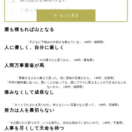
人事を尽くして天命を待つ
もっと見る
塵も積もれば山となる
「子どもに下積みの大切さを教えている」（40代・福岡県）
人に優しく、自分に厳しく
「その通りだと思うから」（40代・愛知県）
人間万事塞翁が馬
「尊敬する人から教えて貰った。良い意味の言葉だから」（40代・広島県）
「中学の教科書にあった。悪いことがあっても、後にプラスに変えることができるかもしれ
ないから」（40代・福岡県）
痛みなくして成長なし
「ネットでたまたま見つけた。何となくいい言葉だなと思って」（40代・茨城県）
努力は人を裏切らない
「その通りだと思うので。いつも努力し、自分を高めていきたいので」（40代・千葉県）
人事を尽くして天命を待つ