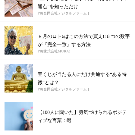
通点”を知っただけ
PR(合同会社デジタルファーム )
８月のロト6はこの方法で買え!!６つの数字
が『完全一致』する方法
PR(株式会社MURA)
宝くじが当たる人にだけ共通する“ある特
徴”とは？
PR(合同会社デジタルファーム )
【100人に聞いた】勇気づけられるポジテ
ィブな言葉15選