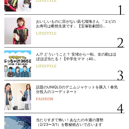
LIFESTYLE
おいしいものに目がない凪七瑠海さん 「エビの
お寿司は断然生派です」【宝塚歌劇団O…
LIFESTYLE
ん!? どういうこと？ 安堵から一転、女の勘はほ
ぼほぼ当たる！【中学生ママ（40…
LIFESTYLE
話題のUNIQLOのデニムジャケットを購入！春気
分投入のコーディネート
FASHION
当たりすぎて怖い！あなたの今週の運勢
（2/23〜3/1）を数秘術占いで占います