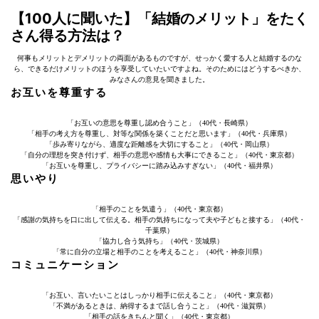
【100人に聞いた】「結婚のメリット」をたく
さん得る方法は？
何事もメリットとデメリットの両面があるものですが、せっかく愛する人と結婚するのな
ら、できるだけメリットのほうを享受していたいですよね。そのためにはどうするべきか、
みなさんの意見を聞きました。
お互いを尊重する
「お互いの意思を尊重し認め合うこと」（40代・長崎県）
「相手の考え方を尊重し、対等な関係を築くことだと思います」（40代・兵庫県）
「歩み寄りながら、適度な距離感を大切にすること」（40代・岡山県）
「自分の理想を突き付けず、相手の意思や感情も大事にできること」（40代・東京都）
「お互いを尊重し、プライバシーに踏み込みすぎない」（40代・福井県）
思いやり
「相手のことを気遣う」（40代・東京都）
「感謝の気持ちを口に出して伝える。相手の気持ちになって夫や子どもと接する」（40代・
千葉県）
「協力し合う気持ち」（40代・茨城県）
「常に自分の立場と相手のことを考えること」（40代・神奈川県）
コミュニケーション
「お互い、言いたいことはしっかり相手に伝えること」（40代・東京都）
「不満があるときは、納得するまで話し合うこと」（40代・滋賀県）
「相手の話をきちんと聞く」（40代・東京都）