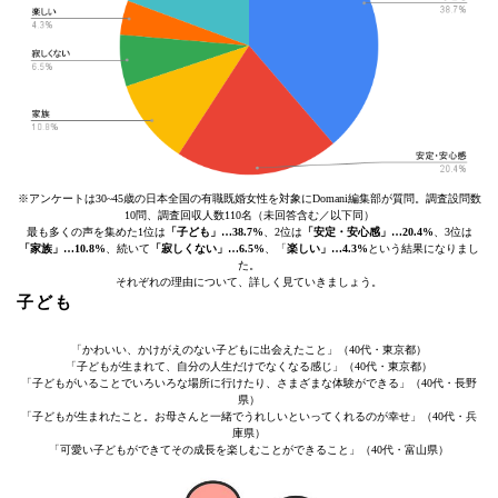
※アンケートは30~45歳の日本全国の有職既婚女性を対象にDomani編集部が質問。調査設問数
10問、調査回収人数110名（未回答含む／以下同）
最も多くの声を集めた1位は
「子ども」…38.7%
、2位は
「安定・安心感」…20.4%
、3位は
「家族」…10.8%
、続いて
「寂しくない」…6.5%
、「
楽しい」…4.3%
という結果になりまし
た。
それぞれの理由について、詳しく見ていきましょう。
子ども
「かわいい、かけがえのない子どもに出会えたこと」（40代・東京都）
「子どもが生まれて、自分の人生だけでなくなる感じ」（40代・東京都）
「子どもがいることでいろいろな場所に行けたり、さまざまな体験ができる」（40代・長野
県）
「子どもが生まれたこと。お母さんと一緒でうれしいといってくれるのが幸せ」（40代・兵
庫県）
「可愛い子どもができてその成長を楽しむことができること」（40代・富山県）