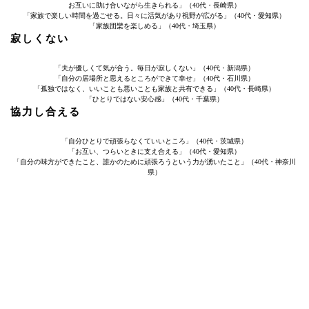
お互いに助け合いながら生きられる」（40代・長崎県）
「家族で楽しい時間を過ごせる。日々に活気があり視野が広がる」（40代・愛知県）
「家族団欒を楽しめる」（40代・埼玉県）
寂しくない
「夫が優しくて気が合う。毎日が寂しくない」（40代・新潟県）
「自分の居場所と思えるところができて幸せ」（40代・石川県）
「孤独ではなく、いいことも悪いことも家族と共有できる」（40代・長崎県）
「ひとりではない安心感」（40代・千葉県）
協力し合える
「自分ひとりで頑張らなくていいところ」（40代・茨城県）
「お互い、つらいときに支え合える」（40代・愛知県）
「自分の味方ができたこと、誰かのために頑張ろうという力が湧いたこと」（40代・神奈川
県）