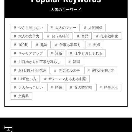
人気のキーワード
今さら聞けない
大人のマナー
人間関係
大人の女子力
おうち時間
育児
仕事効率化
100均
趣味
仕事も家庭も
夫婦
キャリアアップ
診断
仕事もおしゃれも
川口ゆかりの丁寧な暮らし
韓国
お料理レシピ代用
デジタル苦手
iPhone使い方
LINE使い方
#ワーママあるある劇場
大人かっこいい
時短
女の時間割
時事ネタ
文房具