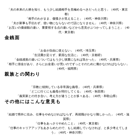
「夫の本来の人柄を知り、もう少し結婚相手を見極めるべきだったと思う」（40代・東京
都）
「相手のわがまま、傲慢さが見えること」（40代・神奈川県）
「夫が家事も手伝わず、使い物にならないので話になりません」（40代・神奈川県）
「お互いの価値観の違い、重要視する点の違いなどから意見がぶつかってしまうこと」（40
代・東京都）
金銭面
「お金が自由に使えない」（40代・埼玉県）
「生活費が足りず、窮屈な生活に」（40代・京都府）
「金銭感覚の違いについてはもう少し慎重になれば良かった」（40代・兵庫県）
「相手に借金があり、さらにお金遣いが荒いのでずっとそのために働かなければならない」
（40代・福岡県）
親族との関わり
「宗教に傾倒している非常識な義母」（40代・兵庫県）
「どこに行くにも義母が同行してくる」（40代・秋田県）
「義実家との付き合い。考え方が違うことが多々ある」（40代・和歌山県）
その他にはこんな意見も
「結婚で県外に住み、仕事をやめなければならず、再就職がかなり難しかった」（40代・滋
賀県）
「仕事をあっさりやめたこと」（40代・東京都）
「仕事のキャリアアップをあきらめたので、もし結婚していなければ、と多少考えてしま
う」（40代・神奈川県）