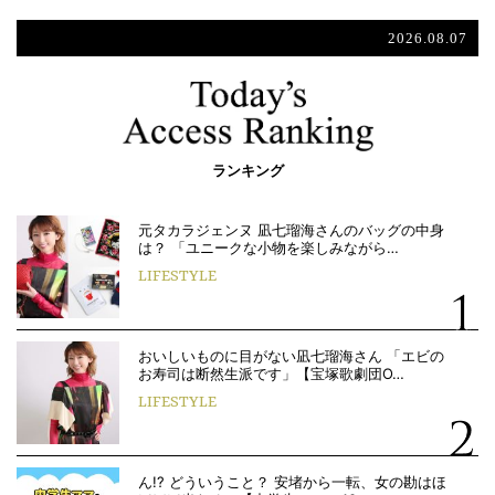
2026.08.07
ランキング
元タカラジェンヌ 凪七瑠海さんのバッグの中身
は？ 「ユニークな小物を楽しみながら…
LIFESTYLE
おいしいものに目がない凪七瑠海さん 「エビの
お寿司は断然生派です」【宝塚歌劇団O…
LIFESTYLE
ん!? どういうこと？ 安堵から一転、女の勘はほ