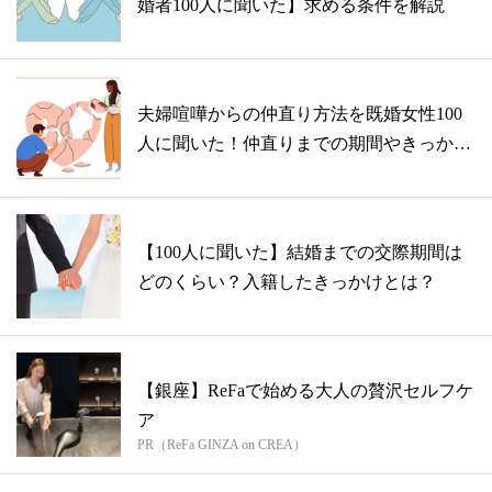
婚者100人に聞いた】求める条件を解説
夫婦喧嘩からの仲直り方法を既婚女性100
人に聞いた！仲直りまでの期間やきっかけ
と...
【100人に聞いた】結婚までの交際期間は
どのくらい？入籍したきっかけとは？
【銀座】ReFaで始める大人の贅沢セルフケ
ア
PR（ReFa GINZA on CREA）